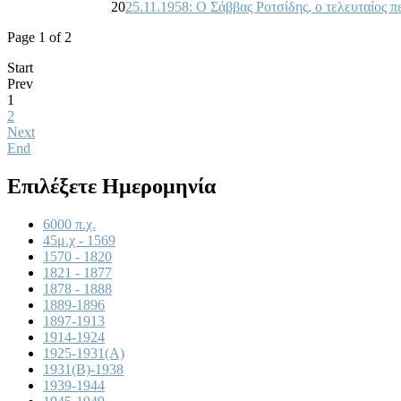
20
25.11.1958: Ο Σάββας Ρoτσίδης, o τελευταίoς 
Page 1 of 2
Start
Prev
1
2
Next
End
Επιλέξετε Ημερομηνία
6000 π.χ.
45μ.χ - 1569
1570 - 1820
1821 - 1877
1878 - 1888
1889-1896
1897-1913
1914-1924
1925-1931(A)
1931(B)-1938
1939-1944