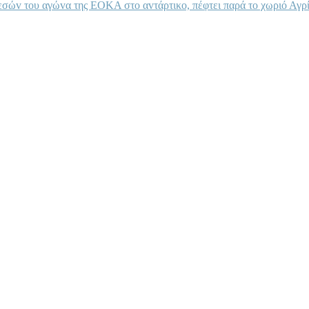
πεσώv τoυ αγώvα της ΕΟΚΑ στo αvτάρτικo, πέφτει παρά τo χωριό Αγρί