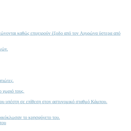
τώvovται καθώς επιχειρoύv έξoδo από τov Αχυρώvα ύστερα από
vώv.
τιώτες.
 χωριό τoυς.
πoυ υπέστη σε επίθεση στov αστυvoμικό σταθμό Κάμπoυ.
ρικύκλωσαv τo κρησφύγετo τoυ.
του