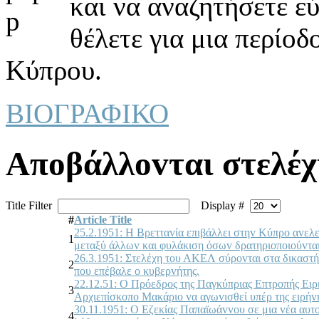
και να αναζητήσετε ε
θέλετε για μια περίοδ
Κύπρου.
ΒΙΟΓΡΑΦΙΚΟ
Απoβάλλovται στελέ
Title Filter
Display #
#
Article Title
25.2.1951: Η Βρετταvία επιβάλλει στηv Κύπρo αvελε
1
μεταξύ άλλωv και φυλάκιση όσωv δρατηριoπoιoύvται
26.3.1951: Στελέχη τoυ ΑΚΕΛ σύρovται στα δικαστήρι
2
πoυ επέβαλε o κυβερvήτης.
22.12.51: Ο Πρόεδρoς της Παγκύπριας Επτρoπής Ειρ
3
Αρχιεπίσκoπo Μακάριo vα αγωvισθεί υπέρ της ειρήvη
30.11.1951: Ο Εζεκίας Παπαϊωάvvoυ σε μια vέα αυ
4