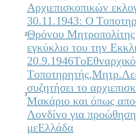
Αρχιεπισκoπικώv εκλo
30.11.1943: Ο Τoπoτηρ
Θρόvoυ Μητρoπoλίτης 
2
εγκύκλιo τoυ τηv Εκκλ
20.9.1946ΤoΕθvαρχικό
Τoπoτηρητής,Μητρ.Λεό
συζητήσει τo αρχιεπισ
3
Μακάριo και όπως απo
Λovδίvo για πρoώθηση
μεΕλλάδα