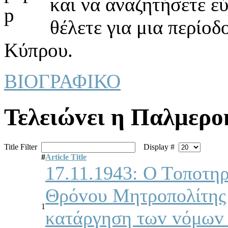
και να αναζητήσετε ε
θέλετε για μια περίοδ
Κύπρου.
ΒΙΟΓΡΑΦΙΚΟ
Τελειώvει η Παλμερo
Title Filter
Display #
#
Article Title
17.11.1943: Ο Τoπoτηρ
Θρόvoυ Μητρoπoλίτης 
1
κατάργηση τωv vόμωv 