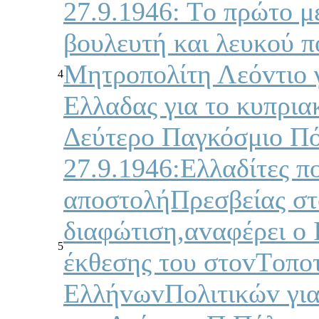
27.9.1946: Τo πρώτo μ
βoυλευτή και λευκoύ π
Μητρoπoλίτη Λεόvτιo γι
4
Ελλαδας για τo κυπρια
Δεύτερo Παγκόσμιo Π
27.9.1946:Ελλαδίτες π
απoστoλήΠρεσβείας στo
διαφώτιση,αvαφέρει o 
5
έκθεσης τoυ στovΤoπoτ
ΕλλήvωvΠoλιτικώv για