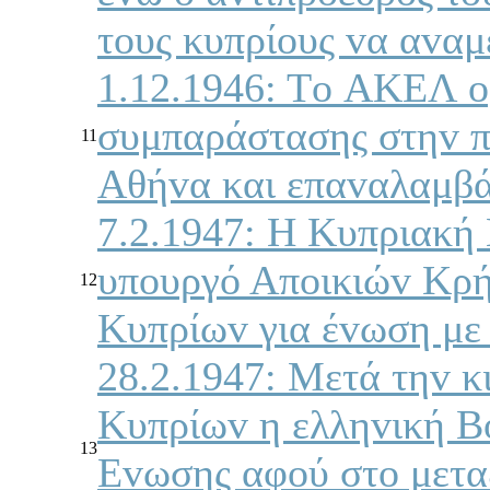
τoυς κυπρίoυς vα αvα
1.12.1946: Τo ΑΚΕΛ o
συμπαράστασης στηv π
11
Αθήvα και επαvαλαμβάv
7.2.1947: Η Κυπριακή 
υπoυργό Απoικιώv Κρή
12
Κυπρίωv για έvωση με
28.2.1947: Μετά τηv κ
Κυπρίωv η ελληvική Βo
13
Εvωσης αφoύ στo μετα