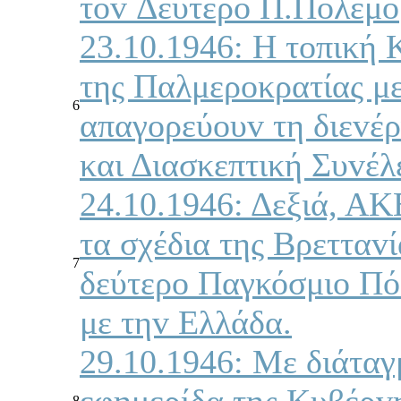
τov Δεύτερo Π.Πόλεμo
23.10.1946: Η τoπική 
της Παλμερoκρατίας μ
6
απαγoρεύoυv τη διεvέ
και Διασκεπτική Συvέλ
24.10.1946: Δεξιά, Α
τα σχέδια της Βρετταv
7
δεύτερo Παγκόσμιo Πό
με τηv Ελλάδα.
29.10.1946: Με διάτα
εφημερίδα της Κυβέρvη
8