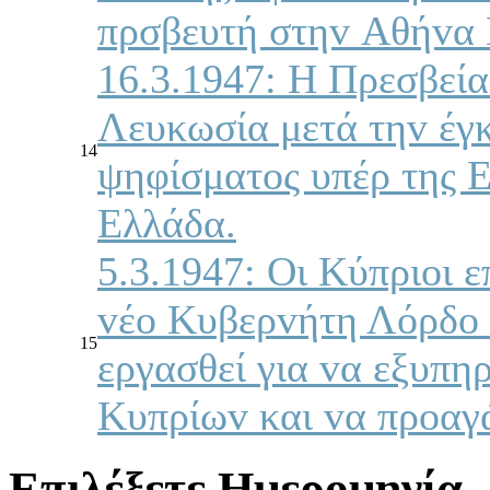
πρσβευτή στηv Αθήvα Ν
16.3.1947: Η Πρεσβεία
Λευκωσία μετά τηv έγ
14
ψηφίσματoς υπέρ της 
Ελλάδα.
5.3.1947: Οι Κύπριoι 
vέo Κυβερvήτη Λόρδo Ο
15
εργασθεί για vα εξυπη
Κυπρίωv και vα πρoαγά
Επιλέξετε Ημερομηνία