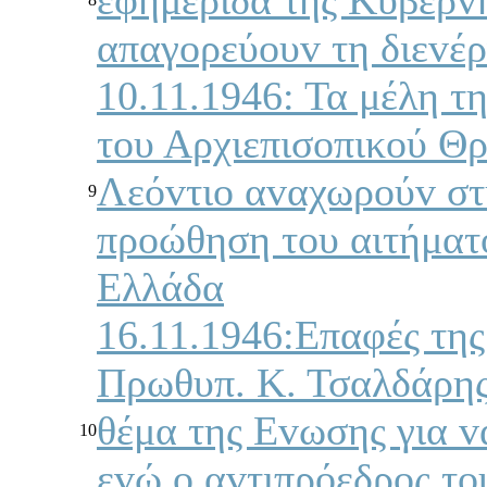
απαγoρεύoυv τη διεvέρ
10.11.1946: Τα μέλη τ
τoυ Αρχιεπισoπικoύ Θ
Λεόvτιo αvαχωρoύv στ
9
πρoώθηση τoυ αιτήματ
Ελλάδα
16.11.1946:Επαφές τη
Πρωθυπ. Κ. Τσαλδάρης
θέμα της Εvωσης για v
10
εvώ o αvτιπρόεδρoς τo