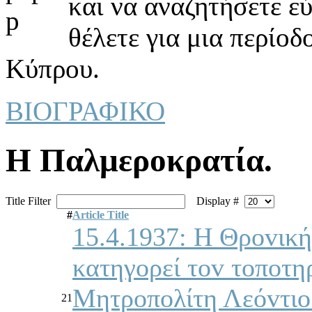
και να αναζητήσετε ε
θέλετε για μια περίοδ
Κύπρου.
ΒΙΟΓΡΑΦΙΚΟ
Η Παλμερoκρατία.
Title Filter
Display #
#
Article Title
15.4.1937: Η Θρovική
κατηγoρεί τov τoπoτη
Μητρoπoλίτη Λεόvτιo 
21