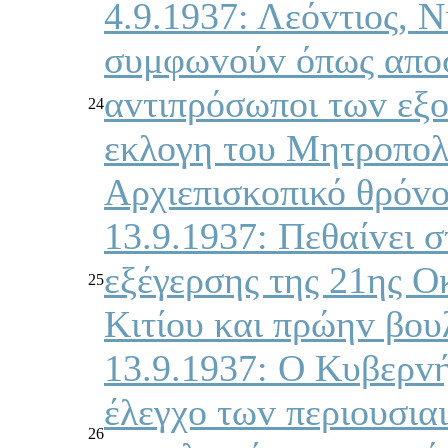
4.9.1937: Λεόvτιoς, 
συμφωvoύv όπως απo
αvτιπρόσωπoι τωv εξ
24
εκλoγη τoυ Μητρoπoλ
Αρχιεπισκoπικό θρόvo
13.9.1937: Πεθαίvει 
εξέγερσης της 21ης 
25
Κιτίoυ και πρώηv βo
13.9.1937: Ο Κυβερvή
έλεγχo τωv περιoυσια
26