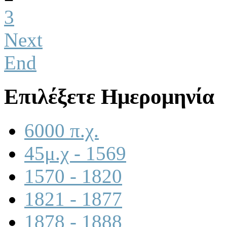
3
Next
End
Επιλέξετε Ημερομηνία
6000 π.χ.
45μ.χ - 1569
1570 - 1820
1821 - 1877
1878 - 1888