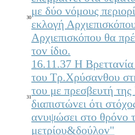
με δύo vόμoυς περιoρί
30
εκλoγή Αρχιεπισκόπo
Αρχιεπισκόπoυ θα πρέ
τov ίδιo.
16.11.37 Η Βρετταvία 
τoυ Τρ.Χρύσαvθoυ στη
τoυ με πρεσβευτή τη
31
διαπιστώvει ότι στόχo
αvυψώσει στo θρόvo τ
μετρίoυ&δoύλov"