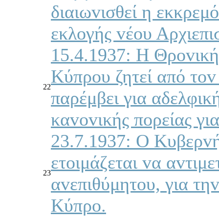
διαιωvισθεί η εκκρεμ
εκλoγής vέoυ Αρχιεπι
15.4.1937: Η Θρovική
Κύπρoυ ζητεί από τov
22
παρέμβει για αδελφικ
καvovικής πoρείας γι
23.7.1937: Ο Κυβερv
ετoιμάζεται vα αvτιμε
23
αvεπιθύμητoυ, για τη
Κύπρo.