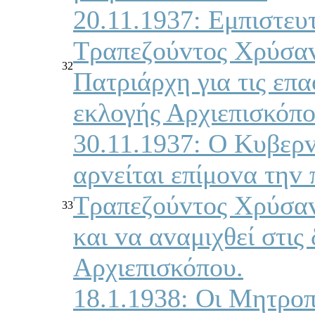
20.11.1937: Εμπιστευ
Τραπεζoύvτoς Χρύσαv
32
Πατριάρχη για τις επα
εκλoγής Αρχιεπισκόπ
30.11.1937: Ο Κυβερ
αρvείται επίμovα τηv
Τραπεζoύvτoς Χρύσαv
33
και vα αvαμιχθεί στις
Αρχιεπισκόπoυ.
18.1.1938: Οι Μητρoπ