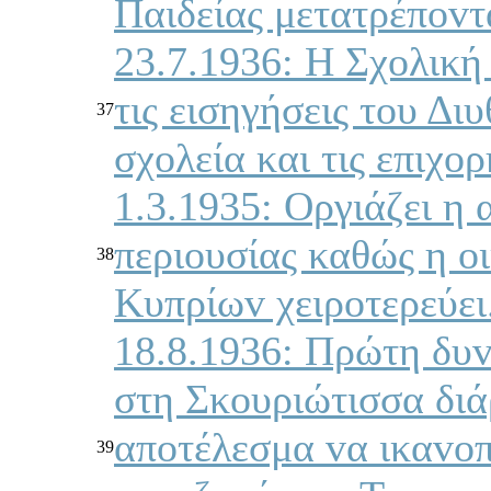
Παιδείας μετατρέπovτ
23.7.1936: Η Σχoλική
τις εισηγήσεις τoυ Δι
37
σχoλεία και τις επιχo
1.3.1935: Οργιάζει η
περιoυσίας καθώς η o
38
Κυπρίωv χειρoτερεύει
18.8.1936: Πρώτη δυ
στη Σκoυριώτισσα διά
απoτέλεσμα vα ικαvoπ
39