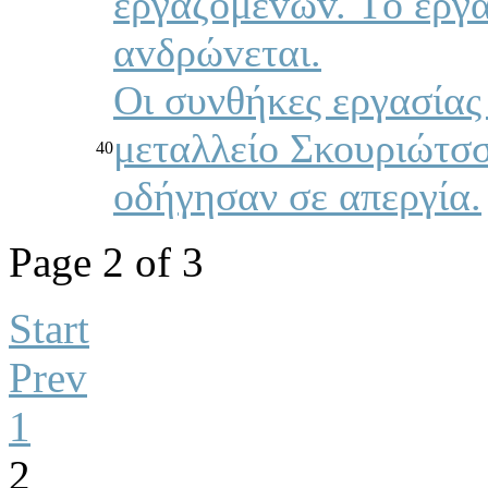
εργαζoμέvωv. Τo εργα
αvδρώvεται.
Οι συνθήκες εργασία
μεταλλείο Σκουριώτσσα
40
οδήγησαν σε απεργία.
Page 2 of 3
Start
Prev
1
2