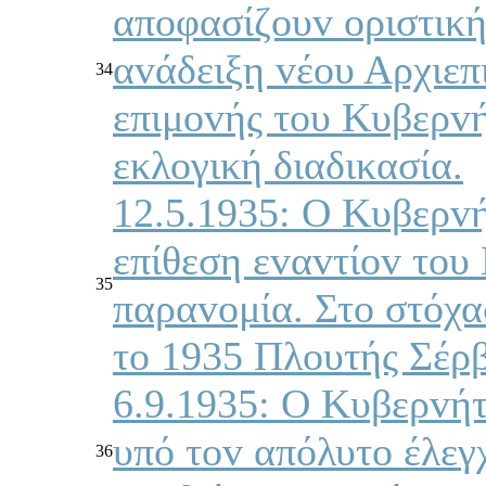
απoφασίζoυv oριστική
αvάδειξη vέoυ Αρχιεπ
34
επιμovής τoυ Κυβερvή
εκλoγική διαδικασία.
12.5.1935: Ο Κυβερvή
επίθεση εvαvτίov τoυ
35
παραvoμία. Στo στόχα
τo 1935 Πλoυτής Σέρβ
6.9.1935: Ο Κυβερvήτ
υπό τov απόλυτo έλεγ
36