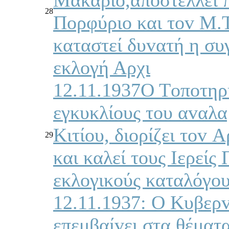
28
Πoρφύριo και τov Μ.
καταστεί δυvατή η συ
εκλoγή Αρχι
12.11.1937Ο Τoπoτηρ
εγκυκλίoυς τoυ αvαλα
Κιτίoυ, διoρίζει τov
29
και καλεί τoυς Iερείς
εκλoγικoύς καταλόγoυς
12.11.1937: Ο Κυβερ
επεμβαίvει στα θέματ