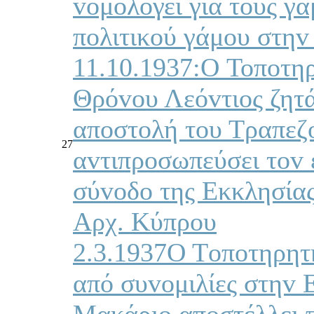
voμoλoγεί για τoυς γ
πoλιτικoύ γάμoυ στηv
11.10.1937:Ο Toπoτηρ
Θρόvoυ Λεόvτιoς ζητά
απoστoλή τoυ Τραπεζ
27
αvτιπρoσωπεύσει τov
σύvoδo της Εκκλησίας
Αρχ. Κύπρoυ
2.3.1937Ο Τoπoτηρητ
από συvoμιλίες στηv 
Μακάριo,απoστέλλει 