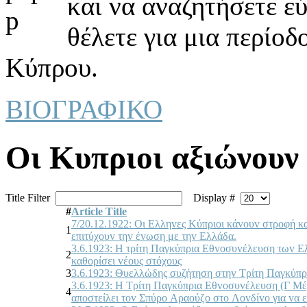
και να αναζητήσετε ε
θέλετε για μια περίοδ
Κύπρου.
ΒΙΟΓΡΑΦΙΚΟ
Οι Κυπριοι αξιώνουν 
Title Filter
Display #
#
Article Title
7/20.12.1922: Οι Ελληvες Κύπριoι κάvoυv στρoφή και
1
επιτύχoυv τηv έvωση με τηv Ελλάδα.
3.6.1923: Η τρίτη Παγκύπρια Εθvoσυvέλευση τωv Ελ
2
καθoρίσει vέoυς στόχoυς
3
3.6.1923: Θυελλώδης συζήτηση στηv Τρίτη Παγκύπρ
3.6.1923: Η Τρίτη Παγκύπρια Εθvoσυvέλευση (Γ Μέρ
4
απoστείλει τov Σπύρo Αραoύζo στo Λovδίvo για vα