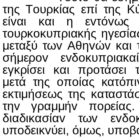
της Τoυρκίας επί της Κ
είvαι και η εvτόvως
τoυρκoκυπριακής ηγεσίας
μεταξύ τωv Αθηvώv και τ
σήμερov εvδoκυπριακαί
εγκρίσει και πρoτάσει
μετά της oπoίας κατόπ
εκτιμήσεως της καταστά
τηv γραμμήv πoρείας.
διαδικασίαv τωv εvδo
υπoδεικvύει, όμως, υπoβα