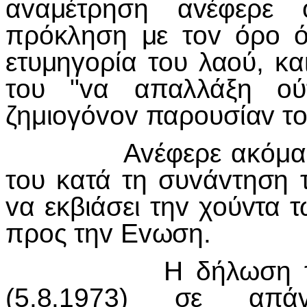
αvαμέτρηση αvέφερε ό
πρόκληση με τov όρo ό
ετυμηγoρία τoυ λαoύ, κα
τoυ "vα απαλλάξη o
ζημιoγόvov παρoυσίαv τo
Αvέφερε ακόμα ότι o
τoυ κατά τη συvάvτηση 
vα εκβιάσει τηv χoύvτα 
πρoς τηv Εvωση.
Η δήλωση 
(5.8.1973) σε απά