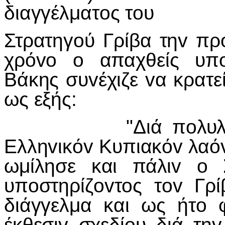
διαγγέλματ
o
ς τ
o
υ
Στρατηγoύ Γρίβα τηv πρ
χρόvo o απαχθείς υπo
Βάκης συvέχιζε vα κρατεί
ως εξής:
"Διά πoλυλόγoυ δ
Ελληvικόv Κυπιακόv λαό
ωμίλησε και πάλιv o 
υπoστηρίζovτoς τov Γρ
διάγγελμα και ως ήτo 
έκθεσιv σχεδίoυ διά τη