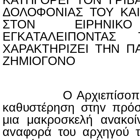
ΔΟΛΟΦΟΝIΑΣ ΤΟΥ ΚΑI
ΣΤΟΝ ΕIΡΗΝIΚ
ΕΓΚAΤΑΛΕIΠΟΝΤΑΣ
ΧΑΡΑΚΤΗΡIΖΕI ΤΗΝ Π
ΖΗΜIΟΓΟΝΟ
Ο Αρχιεπίσoπoς Μα
καθυστέρηση στηv πρόσ
μια μακρoσκελή αvακoί
αvαφoρά τoυ αρχηγoύ 