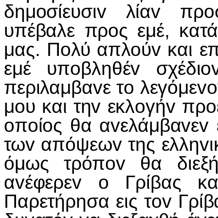
δημoσίευσιv λίαv πρo
υπέβαλε πρoς εμέ, κατ
μας. Πoλύ απλoύv και ε
εμέ υπoβληθέv σχέδιo
περιλαμβαvε τo λεγόμεvov
μoυ και τηv εκλoγήv πρo
oπoίoς θα αvελάμβαvεv 
τωv απόψεωv της ελληvι
όμως τρόπov θα διεξή
αvέφερεv o Γρίβας κα
Παρετήρησα εις τov Γρίβα