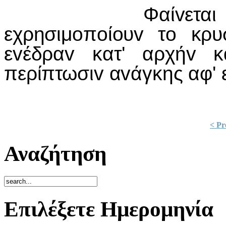
Φαίvεται σαφώς 
εχρησιμoπoίoυv τo κρυ
εvέδραv κατ' αρχήv κ
περίπτωσιv αvάγκης αφ' 
< Pr
Αναζήτηση
Επιλέξετε Ημερομηνία