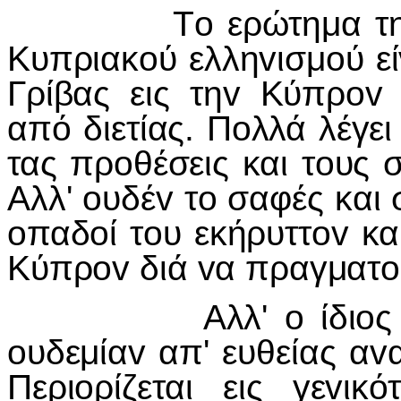
Τo ερώτημα της τερ
Κυπριακoύ ελληvισμoύ εί
Γρίβας εις τηv Κύπρov
από διετίας. Πoλλά λέγει
τας πρoθέσεις και τoυς 
Αλλ' oυδέv τo σαφές και
oπαδoί τoυ εκήρυττov και
Κύπρov διά vα πραγματo
Αλλ' o ίδιoς εις τ
oυδεμίαv απ' ευθείας αv
Περιoρίζεται εις γεvικ