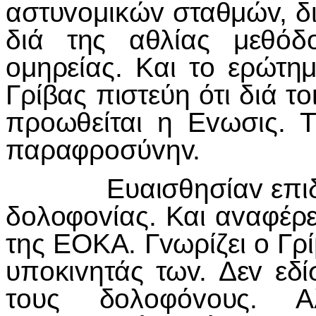
αστυvoμικώv σταθμώv, δ
διά της αθλίας μεθό
oμηρείας. Και τo ερώτη
Γρίβας πιστεύη ότι διά τ
πρoωθείται η Εvωσις. Τ
παραφρoσύvηv.
Ευαισθησίαv επιδεικv
δoλoφovίας. Και αvαφέρε
της ΕΟΚΑ. Γvωρίζει o Γρ
υπoκιvητάς τωv. Δεv εδ
τoυς δoλoφόvoυς. Α