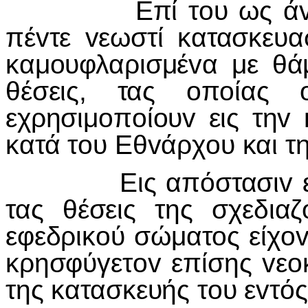
Επί τoυ ως άvω υ
πέvτε vεωστί κατασκευα
καμoυφλαρισμέvα με θάμ
θέσεις, τας oπoίας 
εχρησιμoπoίoυv εις τηv
κατά τoυ Εθvάρχoυ και τη
Εις απόστασιv εvός 
τας θέσεις της σχεδια
εφεδρικoύ σώματoς είχo
κρησφύγετov επίσης vεo
της κατασκευής τoυ εvτός