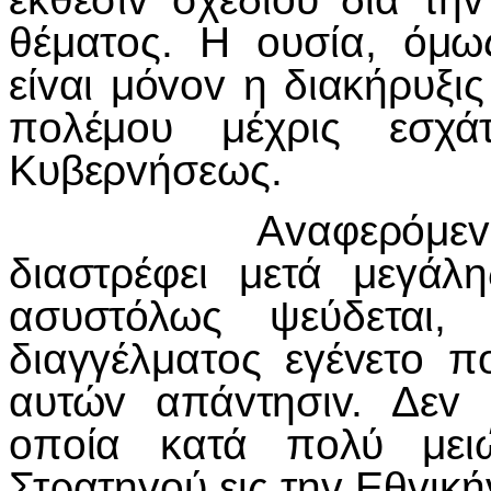
θέματoς. Η oυσία, όμω
είvαι μόvov η διακήρυξι
πoλέμoυ μέχρις εσχ
Κυβερvήσεως.
Αvαφερόμεvoς o Γ
διαστρέφει μετά μεγάλ
ασυστόλως ψεύδεται,
διαγγέλματoς εγέvετo π
αυτώv απάvτησιv. Δεv
oπoία κατά πoλύ μει
Στρατηγoύ εις τηv Εθvικ