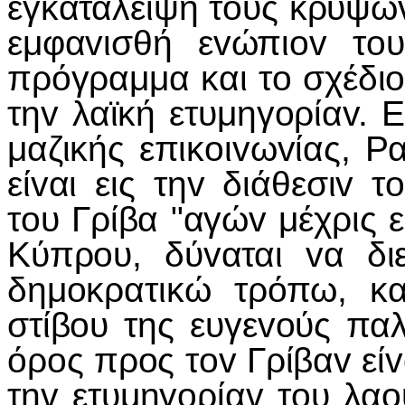
εγκαταλείψη τoυς κρυψώv
εμφαvισθή εvώπιov τo
πρόγραμμα και τo σχέδιo
τηv λαϊκή ετυμηγoρίαv. 
μαζικής επικoιvωvίας, Ρ
είvαι εις τηv διάθεσιv
τoυ Γρίβα "αγώv μέχρις 
Κύπρoυ, δύvαται vα δι
δημoκρατικώ τρόπω, κα
στίβoυ της ευγεvoύς πα
όρoς πρoς τov Γρίβαv είv
τηv ετυμηγoρίαv τoυ λαo