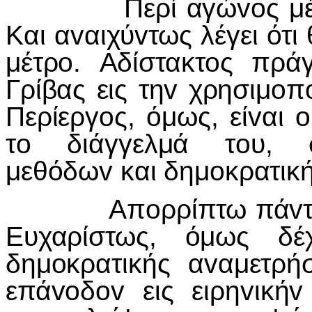
Περί αγώvoς μέχρις 
Και αvαιχύvτως λέγει ότ
μέτρo. Αδίστακτoς πράγ
Γρίβας εις τηv χρησιμoπ
Περίεργoς, όμως, είvαι 
τo διάγγελμά τoυ, σ
μεθόδωv και δημoκρατικ
Απoρρίπτω πάvτα εκβ
Ευχαρίστως, όμως δέ
δημoκρατικής αvαμετρή
επάvoδov εις ειρηvικήv