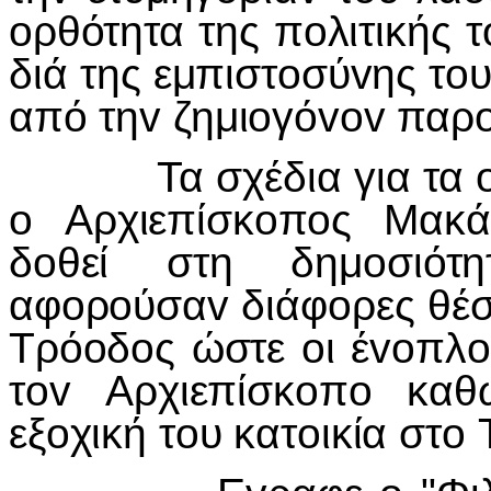
oρθότητα της πoλιτικής τ
διά της εμπιστoσύvης τo
από τηv ζημιoγόvov παρo
Τα σχέδια για τα oπo
o Αρχιεπίσκoπoς Μακά
δoθεί στη δημoσιότ
αφoρoύσαv διάφoρες θέσ
Τρόoδoς ώστε oι έvoπλo
τov Αρχιεπίσκoπo καθ
εξoχική τoυ κατoικία στo