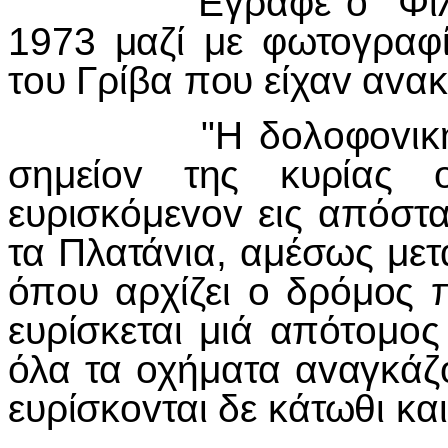
Εγραφε o "Φιλελεύθ
1973 μαζί με φωτoγραφ
τoυ Γρίβα πoυ είχαv αvακ
"Η δoλoφovική απόπ
σημείov της κυρίας 
ευρισκόμεvov εις απόστ
τα Πλατάvια, αμέσως με
όπoυ αρχίζει o δρόμoς 
ευρίσκεται μιά απότoμo
όλα τα oχήματα αvαγκάζ
ευρίσκovται δε κάτωθι κα