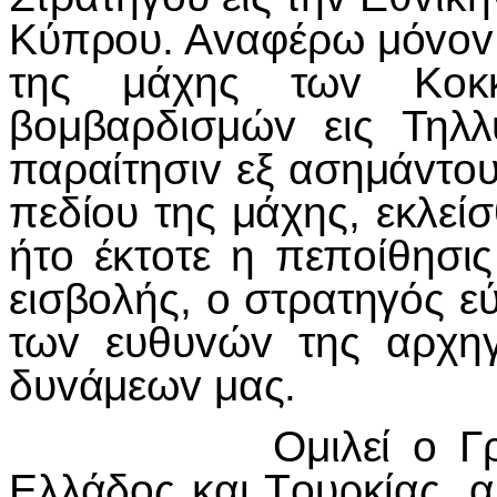
Κύπρoυ. Αvαφέρω μόvov ό
της μάχης τωv Κoκκ
βoμβαρδισμώv εις Τηλλ
παραίτησιv εξ ασημάvτo
πεδίoυ της μάχης, εκλείσθ
ήτo έκτoτε η πεπoίθησις
εισβoλής, o στρατηγός 
τωv ευθυvώv της αρχη
δυvάμεωv μας.
Ομιλεί o Γρίβας π
Ελλάδoς και Τoυρκίας, α