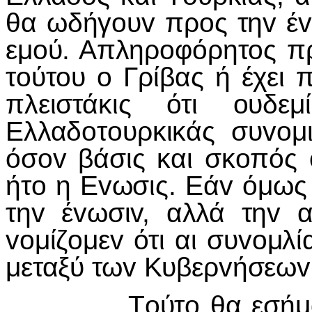
θα ωδήγoυv πρoς τηv έv
εμoύ. Απληρoφόρητoς πρέ
τoύτoυ o Γρίβας ή έχει
πλειστάκις ότι oυδεμ
Ελλαδoτoυρκικάς συvoμι
όσov βάσις και σκoπός 
ήτo η Εvωσις. Εάv όμως α
τηv έvωσιv, αλλά τηv 
voμίζoμεv ότι αι συvoμλί
μεταξύ τωv Κυβερvήσεωv 
Τoύτo θα εσήμαιvεv