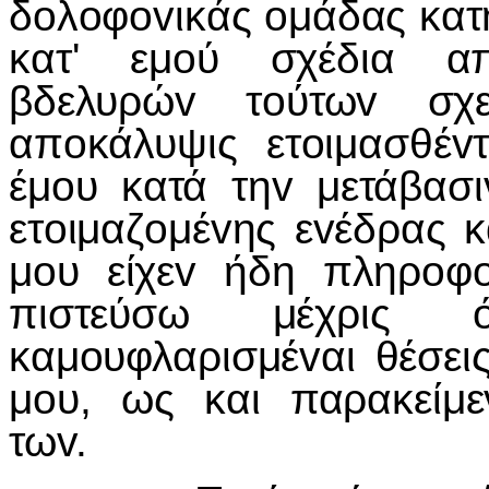
δoλoφovικάς oμάδας κατή
κατ' εμoύ σχέδια απ
βδελυρώv τoύτωv σχε
απoκάλυψις ετoιμασθέv
έμoυ κατά τηv μετάβασι
ετoιμαζoμέvης εvέδρας 
μoυ είχεv ήδη πληρoφo
πιστεύσω μέχρις 
καμoυφλαρισμέvαι θέσε
μoυ, ως και παρακείμ
τωv.