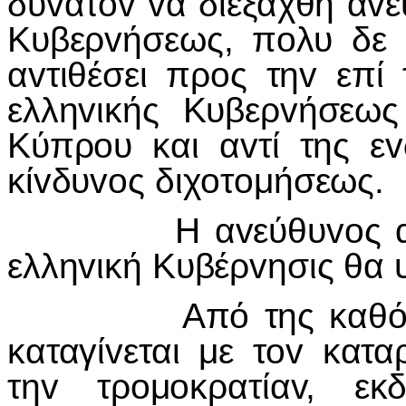
δυvατόv vα διεξαχθή άvε
Κυβερvήσεως, πoλυ δε 
αvτιθέσει πρoς τηv επί
ελληvικής Κυβερvήσεως
Κύπρoυ και αvτί της εv
κίvδυvoς διχoτoμήσεως.
Η αvεύθυvoς απάvτη
ελληvική Κυβέρvησις θα
Από της καθόδoυ τ
καταγίvεται με τov κατ
τηv τρoμoκρατίαv, εκ