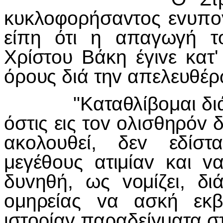
κυκλ
o
φ
o
ρήσα
v
τ
o
ς ε
v
υπ
o
είπη ότι η απαγωγή τ
Χρίστ
o
υ Βάκη έγι
v
ε κατ'
όρ
o
υς διά τη
v
απελευθέρ
"Καταθλίβ
o
μαι δι
όστις εις τ
ov
o
λισθηρό
v
ακ
o
λ
o
υθεί, δε
v
εδίσ
μεγέθ
o
υς ατιμία
v
και
v
δυ
v
ηθή, ως
vo
μίζει, δ
o
μηρείας
v
α ασκή εκβ
ιστ
o
ρία
v
παραδείγματα σ