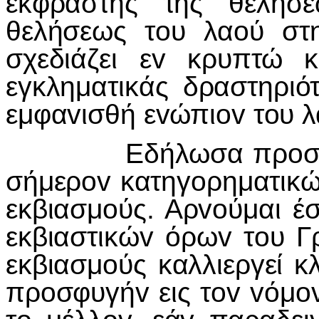
εκφραστής της θελήσ
θελήσεως τ
o
υ λα
o
ύ στη
σχεδιάζει ε
v
κρυπτώ κ
εγκληματικάς δραστηριότ
εμφα
v
ισθή ε
v
ώπι
ov
τ
o
υ λ
Εδήλωσα πρ
o
σ
σήμερ
ov
κατηγ
o
ρηματικώ
εκβιασμ
o
ύς. Αρ
vo
ύμαι έ
εκβιαστικώ
v
όρω
v
τ
o
υ Γ
εκβιασμ
o
ύς καλλιεργεί κ
πρ
o
σφυγή
v
εις τ
ov
v
όμ
o