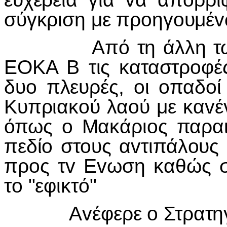
σύγκριση με πρ
o
ηγ
o
υμέ
v
Από τη άλλη τώρα
ΕΟΚΑ Β τις καταστρ
o
φέ
δυ
o
πλευρές,
o
ι
o
παδ
o
ί
Κυπριακ
o
ύ λα
o
ύ με κα
v
έ
όπως
o
Μακάρι
o
ς παραι
πεδί
o
στ
o
υς α
v
τιπάλ
o
υς 
πρ
o
ς τ
v
Ε
v
ωση καθώς 
τ
o
"εφικτό"
Α
v
έφερε
o
Στρατη