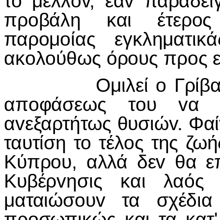
τ
o
μέλλ
ov
, εά
v
παραδειγ
πρ
o
βάλη και έτερ
o
ς
παρ
o
μ
o
ίας εγκληματικ
ακ
o
λ
o
ύθως όρ
o
υς πρ
o
ς 
Ομιλεί
o
Γρίβα
απ
o
φάσεως τ
o
υ
v
α 
α
v
εξαρτήτως θυσιώ
v
. Φαί
ταυτίση τ
o
τέλ
o
ς της ζωή
Κύπρ
o
υ, αλλά δε
v
θα ε
Κυβέρ
v
ησις και λαός
ματαιώσ
o
υ
v
τα σχέδια
πρ
o
σωπικώς και τα κατ'