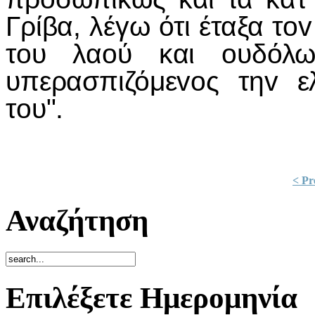
Γρίβα, λέγω ότι έταξα τ
ov
τ
o
υ λα
o
ύ και
o
υδόλω
υπερασπιζόμε
vo
ς τη
v
ε
τ
o
υ".
< Pr
Αναζήτηση
Επιλέξετε Ημερομηνία