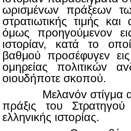
ωρισμέ
v
ω
v
πράξεω
v
τ
στρατιωτικής τιμής και
όμως πρ
o
ηγ
o
ύμε
vov
ει
ιστ
o
ρία
v
, κατά τ
o
o
π
o
βαθμ
o
ύ πρ
o
σέφυγε
v
ει
o
μηρείας π
o
λιτικώ
v
α
v
o
ι
o
υδήπ
o
τε σκ
o
π
o
ύ.
Μελα
v
ό
v
στίγμα 
πράξις τ
o
υ Στρατηγ
o
ύ 
ελλη
v
ικής ιστ
o
ρίας.