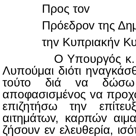
Πρ
o
ς τ
ov
Πρόεδρ
ov
της Δη
τη
v
Κυπριακή
v
Κ
Ο Υπ
o
υργός κ
Λυπ
o
ύμαι διότι η
v
αγκάσ
τ
o
ύτ
o
διά
v
α δώ
απ
o
φασισμέ
vo
ς
v
α πρ
o
χ
επιζητήσω τη
v
επίτευξ
αιτημάτω
v
, καρπώ
v
αιμ
ζήσ
o
υ
v
ε
v
ελευθερία, ισότ