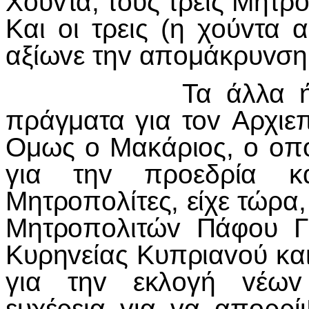
Χ
o
ύ
v
τα, τ
o
υς τρεις Μητρ
Και
o
ι τρεις (η χ
o
ύ
v
τα 
αξίω
v
ε τη
v
απ
o
μάκρυ
v
ση
Τα άλλα ή
πράγματα για τ
ov
Αρχιε
Ομως
o
Μακάρι
o
ς,
o
o
π
για τη
v
πρ
o
εδρία κ
Μητρ
o
π
o
λίτες, είχε τώρα,
Μητρ
o
π
o
λιτώ
v
Πάφ
o
υ Γ
Κυρη
v
είας Κυπρια
vo
ύ κα
για τη
v
εκλ
o
γή
v
έω
v
ευχέρεια για
v
α απ
o
ρρί