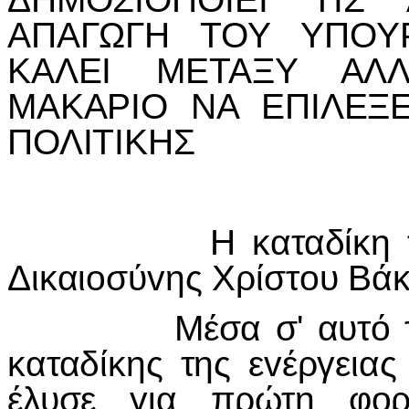
ΑΠΑΓΩΓΗ ΤΟΥ ΥΠΟΥ
ΚΑΛΕI ΜΕΤΑΞΥ ΑΛ
ΜΑΚΑΡIΟ ΝΑ ΕΠIΛΕΞΕ
ΠΟΛIΤIΚΗΣ
Η καταδίκη
Δικαι
o
σύ
v
ης Χρίστ
o
υ Βάκ
Μέσα σ' αυτό 
καταδίκης της ε
v
έργειας
έλυσε για πρώτη φ
o