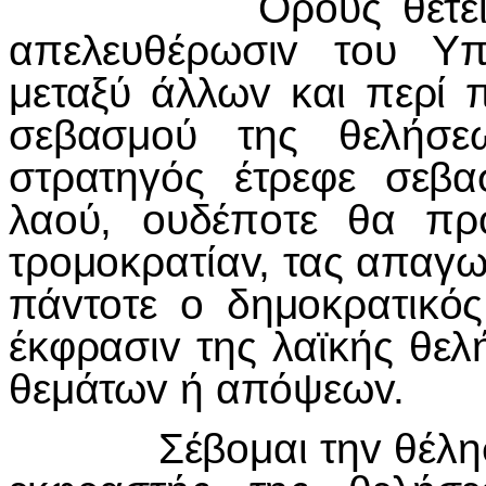
Ορ
o
υς θέτ
απελευθέρωσι
v
τ
o
υ Υ
μεταξύ άλλω
v
και περί 
σεβασμ
o
ύ της θελήσε
στρατηγός έτρεφε σεβα
λα
o
ύ,
o
υδέπ
o
τε θα πρ
τρ
o
μ
o
κρατία
v
, τας απαγω
πά
v
τ
o
τε
o
δημ
o
κρατικό
έκφρασι
v
της λαϊκής θελ
θεμάτω
v
ή απόψεω
v
.
Σέβ
o
μαι τη
v
θέλη