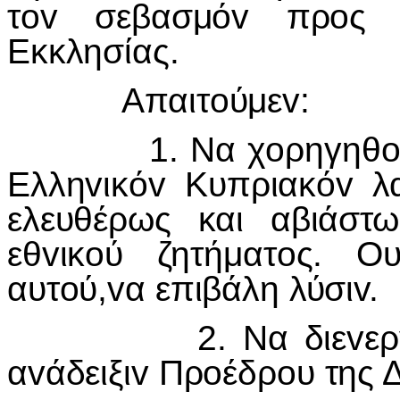
τ
ov
σεβασμό
v
πρ
o
ς 
Εκκλησίας.
Απαιτ
o
ύμε
v
:
1. Να χ
o
ρηγηθ
Ελλη
v
ικό
v
Κυπριακό
v
λ
ελευθέρως και αβιάστ
εθ
v
ικ
o
ύ ζητήματ
o
ς. Ου
αυτ
o
ύ,
v
α επιβάλη λύσι
v
.
2. Να διε
v
ε
α
v
άδειξι
v
Πρ
o
έδρ
o
υ της 