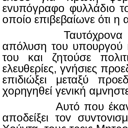
ε
v
υπόγραφ
o
φυλλάδι
o
τ
o
π
o
ί
o
επιβεβαίω
v
ε ότι η
Ταυτόχρ
ov
α 
απόλυση τ
o
υ υπ
o
υργ
o
ύ 
τ
o
υ και ζητ
o
ύσε π
o
λι
ελευθερίες, γ
v
ήσιες πρ
o
ε
επιδιώξει μεταξύ πρ
o
ε
χ
o
ρηγηθεί γε
v
ική αμ
v
ηστε
Αυτό π
o
υ έκα
απ
o
δείξει τ
ov
συ
v
τ
ov
ισ