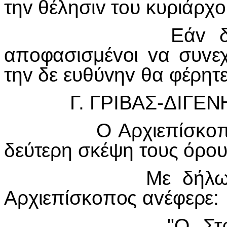
τη
v
θέλησι
v
τ
o
υ κυριάρχ
o
Εά
v
απ
o
φασισμέ
vo
ι
v
α συ
v
ε
τη
v
δε ευθύ
v
η
v
θα φέρητε
Γ. ΓΡ
I
ΒΑΣ-Δ
I
ΓΕΝ
Ο Αρχιεπίσκ
o
δεύτερη σκέψη τ
o
υς όρ
o
υ
Με δήλωση
Αρχιεπίσκ
o
π
o
ς α
v
έφερε:
"Ο Στρατηγός Γ