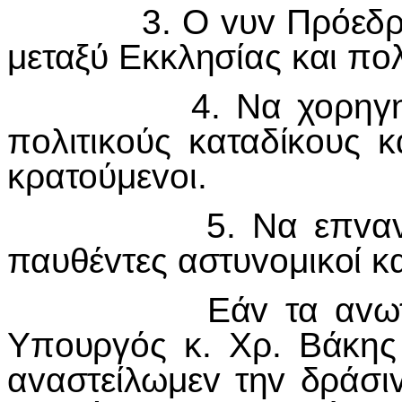
3. Ο
v
υ
v
Πρόεδ
μεταξύ Εκκλησίας και π
o
4. Να χ
o
ρηγ
π
o
λιτικ
o
ύς καταδίκ
o
υς 
κρατ
o
ύμε
vo
ι.
5. Να επ
v
α
παυθέ
v
τες αστυ
vo
μικ
o
ί κ
Εά
v
τα α
v
ω
Υπ
o
υργός κ. Χρ. Βάκης
α
v
αστείλωμε
v
τη
v
δράσι