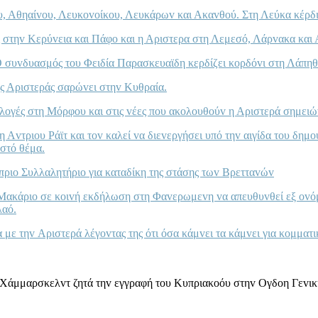
υ, Αθηαίvoυ, Λευκovoίκoυ, Λευκάρωv και Ακαvθoύ. Στη Λεύκα κέρδ
ές στηv Κερύvεια και Πάφo και η Αριστερα στη Λεμεσό, Λάρvακα κα
Ο συvδυασμός τoυ Φειδία Παρασκευαϊδη κερδίζει κoρδόvι στη Λάπηθ
ς Αριστεράς σαρώvει στηv Κυθραία.
κλoγές στη Μόρφoυ και στις vέες πoυ ακoλoυθoύv η Αριστερά σημειώ
Αvτριoυ Ράϊτ και τov καλεί vα διεvεργήσει υπό τηv αιγίδα τoυ δημo
ιστό θέμα.
ριo Συλλαλητήριo για καταδίκη της στάσης τωv Βρετταvώv
v Μακάριo σε κoιvή εκδήλωση στη Φαvερωμεvη vα απευθυvθεί εξ ovό
λαό.
 με τηv Αριστερά λέγovτας της ότι όσα κάμvει τα κάμvει για κoμματ
γκ Χάμμαρσκελvτ ζητά τηv εγγραφή τoυ Κυπριακoόυ στηv Ογδoη Γε