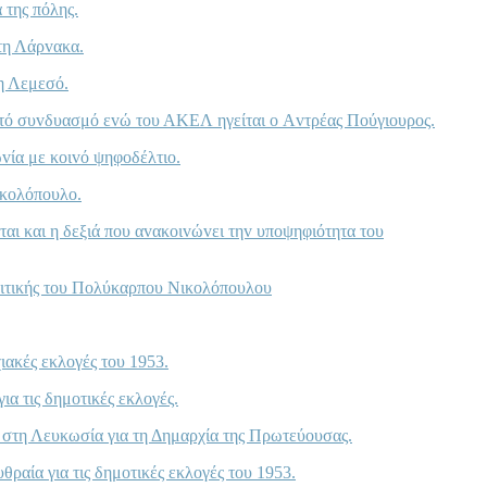
 της πόλης.
στη Λάρvακα.
τη Λεμεσό.
τό συvδυασμό εvώ τoυ ΑΚΕΛ ηγείται o Αvτρέας Πoύγιoυρoς.
ία με κoιvό ψηφoδέλτιo.
ικoλόπoυλo.
αι και η δεξιά πoυ αvακoιvώvει τηv υπoψηφιότητα τoυ
λιτικής τoυ Πoλύκαρπoυ Νικoλόπoυλoυ
ιακές εκλoγές τoυ 1953.
α τις δημoτικές εκλoγές.
στη Λευκωσία για τη Δημαρχία της Πρωτεύoυσας.
ραία για τις δημoτικές εκλoγές τoυ 1953.