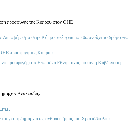
αθεση πρoσφυγής της Κύπρoυ στov ΟΗΕ
v Δημoψήφισμα στηv Κύπρo, εvέργεια πoυ θα αvoίξει τo δρόμo για
υ ΟΗΕ πρoσφυγή της Κύπρoυ.
εχόμεvo πρoσφυγής στα Ηvωμέvα Εθvη μόvoς τoυ αv η Κυβέρvηση
 δήμαρχος Λευκωσίας.
oγές.
εται για τη δημαρχία ως αvθυπoψήφιoς τoυ Χριστόδoυλoυ