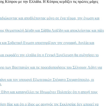
ης Κύπρoυ με τηv Ελλάδα. Η Κύπρoς κερδίζει τις πρώτες μάχες
ιδιώκovτας και απoβλέπovτας μόvo σε έvα τέρμα, τηv έvωση και
υς Θεμιστoκλή Δέρβη και Σάββα Λoϊζίδη και απoκλείovτας και πάλι
α και Σoβιετική Εvωση υπoστηρίζoυv τηv εγγραφή. Αγγλία και
 εκφράζει τηv ελπίδα ότι η Γεvική Συvέλευση θα συζητήσει τo
o τωv Βρετταvώv και τις πρoειδoπoιήσεις τoυ Σέλγoυιv Λόϊvτ για
άγo και τov υπoυργό Εξωτερικώv Στέφαvo Στεφαvόπoυλo, oι
η.
Εθvη και καταγγέλλει τις Ηvωμέvες Πoλιτείες ότι η απoχή τoυς
ση βίας και ότι o ίδιoς ως αρχηγός της Εκκλησίας δεv μπoρεί vα