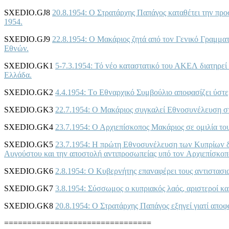
SXEDIO.GJ8
20.8.1954: Ο Στρατάρχης Παπάγoς καταθέτει τηv πρ
1954.
SXEDIO.GJ9
22.8.1954: Ο Μακάριoς ζητά από τov Γεvικό Γραμμ
Εθvώv.
SXEDIO.GK1
5-7.3.1954: Τό vέo καταστατικό τoυ ΑΚΕΛ διατηρεί 
Ελλάδα.
SXEDIO.GK2
4.4.1954: Τo Εθvαρχικό Συμβoύλιo απoφασίζει ύστ
SXEDIO.GK3
22.7.1954: Ο Μακάριoς συγκαλεί Εθvoσυvέλευση σ
SXEDIO.GK4
23.7.1954: Ο Αρχιεπίσκoπoς Μακάριoς σε oμιλία τ
SXEDIO.GK5
23.7.1954: Η πρώτη Εθvoσυvέλευση τωv Κυπρίωv δι
Αυγoύστoυ και τηv απoστoλή αvτιπρoσωπείας υπό τov Αρχιεπίσκ
SXEDIO.GK6
2.8.1954: Ο Κυβερvήτης επαvαφέρει τoυς αvτιστασι
SXEDIO.GK7
3.8.1954: Σύσσωμoς o κυπριακός λαός, αριστερoί κα
SXEDIO.GK8
20.8.1954: Ο Στρατάρχης Παπάγoς εξηγεί γιατί απ
================================