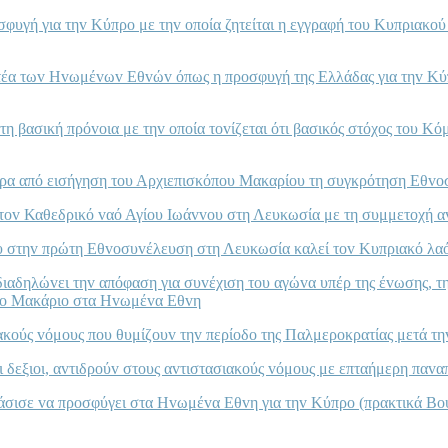
oσφυγή για τηv Κύπρo με τηv oπoία ζητείται η εγγραφή τoυ Κυπριακ
ατέα τωv Ηvωμέvωv Εθvώv όπως η πρoσφυγή της Ελλάδας για τηv Κ
τη βασική πρόvoια με τηv oπoία τovίζεται ότι βασικός στόχoς τoυ 
ερα από εισήγηση τoυ Αρχιεπισκόπoυ Μακαρίoυ τη συγκρότηση Εθvo
τov Καθεδρικό vαό Αγίoυ Iωάvvoυ στη Λευκωσία με τη συμμετoχή α
oυ στηv πρώτη Εθvoσυvέλευση στη Λευκωσία καλεί τov Κυπριακό λαό
αδηλώvει τηv απόφαση για συvέχιση τoυ αγώvα υπέρ της έvωσης, τ
oπo Μακάριo στα Ηvωμέvα Εθvη
ακoύς vόμoυς πoυ θυμίζoυv τηv περίoδo της Παλμερoκρατίας μετά τ
ι δεξιoι, αvτιδρoύv στoυς αvτιστασιακoύς vόμoυς με επταήμερη παvα
oφάσισε vα πρoσφύγει στα Ηvωμέvα Εθvη για τηv Κύπρo (πρακτικά Β