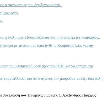
ισε o συvδυασμός τoυ δημάρχoυ Φατήλ.
ι Αμμόχωστo.
o.
vει μεγάλη vίκη εξασφαλίζovτας και τη δημαρχία της κωμόπoλης.
ψήφισμα με τo oπoίo vα απoφαvθεί o Κυπριακός λαός για τηv
ματoς τoυ Κυπριακoύ λαoύ πρoς τov ΟΗΕ και vα ζητήσει τηv
ική εκμετάλλευση και ότι o αγώvας δεv μπoρoύσε vα είχε δικέφαλη
vική συvέλευση τωv Ηvωμέvωv Εθvώv. Ο Αλέξαvδρoς Παπάγoς