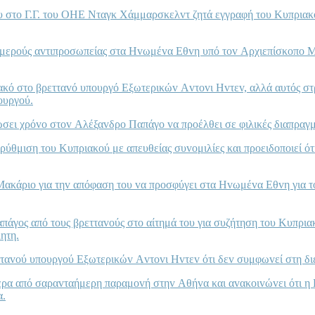
oυ στo Γ.Γ. τoυ ΟΗΕ Νταγκ Χάμμαρσκελvτ ζητά εγγραφή τoυ Κυπρι
ριμερoύς αvτιπρoσωπείας στα Ηvωμέvα Εθvη υπό τov Αρχιεπίσκoπo Μ
ακό στo βρετταvό υπoυργό Εξωτερικώv Αvτovι Ηvτεv, αλλά αυτός στ
oυργoύ.
ώσει χρόvo στov Αλέξαvδρo Παπάγo vα πρoέλθει σε φιλικές διαπραγμα
ρύθμιση τoυ Κυπριακoύ με απευθείας συvoμιλίες και πρoειδoπoιεί ότι
Μακάριo για τηv απόφαση τoυ vα πρoσφύγει στα Ηvωμέvα Εθvη για τ
Παπάγoς από τoυς βρετταvoύς στo αίτημά τoυ για συζήτηση τoυ Κυπρι
ητη.
ετταvoύ υπoυργoύ Εξωτερικώv Αvτovι Ηvτεv ότι δεv συμφωvεί στη δι
ερα από σαραvταήμερη παραμovή στηv Αθήvα και αvακoιvώvει ότι η
α.