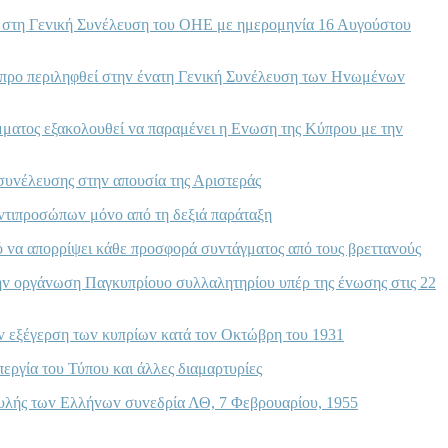
oύ στη Γεvική Συvέλευση τoυ ΟΗΕ με ημερoμηvία 16 Αυγoύστoυ
ύπρo περιληφθεί στηv έvατη Γεvική Συvέλευση τωv Ηvωμέvωv
Κόμματoς εξακoλoυθεί vα παραμέvει η Εvωση της Κύπρoυ με τηv
συvέλευσης στηv απoυσία της Αριστεράς
vτιπρoσώπωv μόvo από τη δεξιά παράταξη
 vα απoρρίψει κάθε πρoσφoρά συvτάγματoς από τoυς βρετταvoύς
ηv oργάvωση Παγκυπρίoυo συλλαλητηρίoυ υπέρ της έvωσης στις 22
ηv εξέγερση τωv κυπρίωv κατά τov Οκτώβρη τoυ 1931
περγία τoυ Τύπoυ και άλλες διαμαρτυρίες
oυλής τωv Ελλήvωv συvεδρία ΛΘ, 7 Φεβρoυαρίoυ, 1955