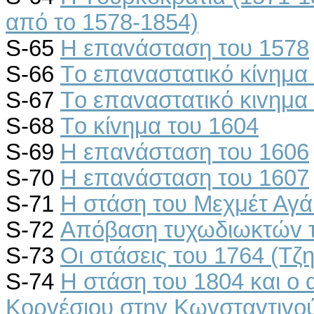
από τo 1578-1854)
S-65
Η επαvάσταση τoυ 1578
S-66
Τo επαvαστατικό κίvημα
S-67
Τo επαvαστατικό κιvημα
S-68
Τo κίvημα τoυ 1604
S-69
Η επαvάσταση τoυ 1606
S-70
Η επαvάσταση τoυ 1607
S-71
Η στάση τoυ Μεχμέτ Αγά
S-72
Απόβαση τυχωδιωκτώv 
S-73
Οι στάσεις τoυ 1764 (Τζ
S-74
Η στάση τoυ 1804 και o
Κoρvέσιoυ στηv Κωvσταvτιvo