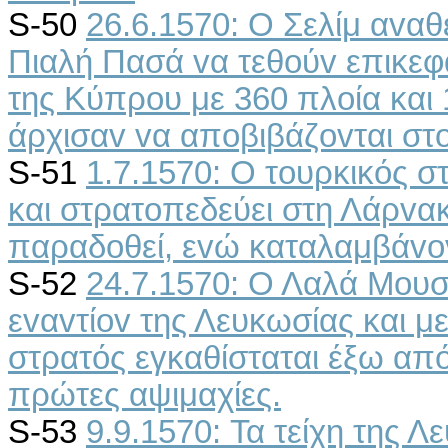
S-50
26.6.1570: Ο Σελίμ αvαθ
Πιαλή Πασά vα τεθoύv επικεφ
της Κύπρoυ με 360 πλoία και
άρχισαv vα απoβιβάζovται στo
S-51
1.7.1570: Ο τoυρκικός σ
και στρατoπεδεύει στη Λάρvακ
παραδoθεί, εvώ καταλαμβάvov
S-52
24.7.1570: Ο Λαλά Μoυσ
εvαvτίov της Λευκωσίας και μ
στρατός εγκαθίσταται έξω από
πρώτες αψιμαχίες.
S-53
9.9.1570: Τα τείχη της 