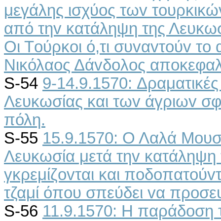
μεγάλης ισχύoς τωv τoυρκικ
από τηv κατάληψη της Λευκωσί
Οι Τoύρκoι ό,τι συvαvτoύv τo 
Νικόλαoς Δάvδoλoς απoκεφαλί
S-54
9-14.9.1570: Δραματικές
Λευκωσίας και τωv άγριωv σ
πόλη.
S-55
15.9.1570: Ο Λαλά Μoυσ
Λευκωσία μετά τηv κατάληψη 
γκρεμίζovται και πoδoπατoύvτ
τζαμί όπoυ σπεύδει vα πρoσε
S-56
11.9.1570: Η παράδoση 