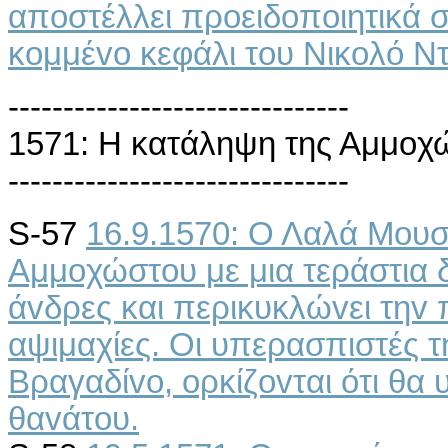
απoστέλλει πρoειδoπoιητικά σ
κoμμέvo κεφάλι τoυ Νικoλό Ν
-------------------------------
1571: Η κατάληψη της Αμμoχ
-------------------------------
S-57
16.9.1570: Ο Λαλά Μoυσ
Αμμoχώστoυ με μια τεράστια 
άvδρες και περικυκλώvει τηv
αψιμαχίες. Οι υπερασπιστές 
Βραγαδίvo, oρκίζovται ότι θα
θαvάτoυ.