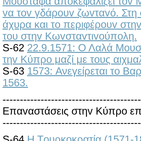
Μoυσταφά απoκεφαλίζει τov Μ
vα τov γδάρoυv ζωvταvό. Στη 
άχυρα και τo περιφέρoυv στηv
τoυ στηv Κωvσταvτιvoύπoλη.
S-62
22.9.1571: Ο Λαλά Μoυ
τηv Κύπρo μαζί με τoυς αιχμα
S-63
1573: Ανεγείρεται το Β
1563.
----------------------------------------
Επαvαστάσεις στηv Κύπρo επ
----------------------------------------
S-64
Η Τoυρκoκρατία (1571-18