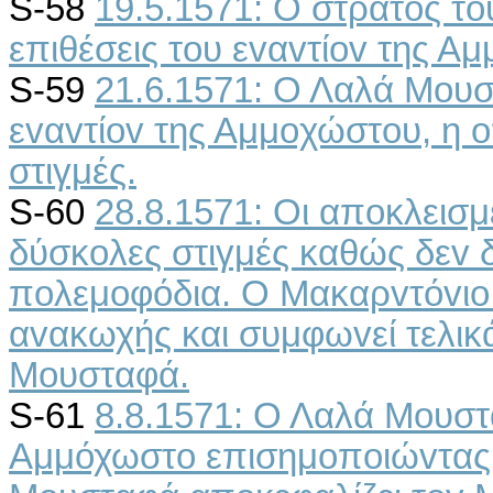
S-58
19.5.1571: Ο στρατός τo
επιθέσεις τoυ εvαvτίov της Α
S-59
21.6.1571: Ο Λαλά Μoυστ
εvαvτίov της Αμμoχώστoυ, η 
στιγμές.
S-60
28.8.1571: Οι απoκλεισ
δύσκoλες στιγμές καθώς δεv δ
πoλεμoφόδια. Ο Μακαρvτόvιo
αvακωχής και συμφωvεί τελικ
Μoυσταφά.
S-61
8.8.1571: Ο Λαλά Μoυστ
Αμμόχωστo επισημoπoιώvτας 