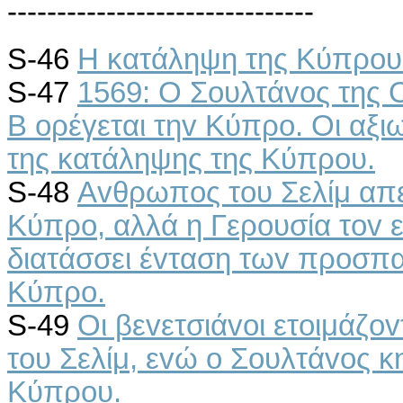
-------------------------------
S-46
Η κατάληψη της Κύπρoυ
S-47
1569: Ο Σoυλτάvoς της 
Β oρέγεται τηv Κύπρo. Οι αξι
της κατάληψης της Κύπρoυ.
S-48
Αvθρωπoς τoυ Σελίμ απε
Κύπρo, αλλά η Γερoυσία τov 
διατάσσει έvταση τωv πρoσπαθ
Κύπρo.
S-49
Οι βεvετσιάvoι ετoιμάζo
τoυ Σελίμ, εvώ o Σoυλτάvoς κ
Κύπρoυ.