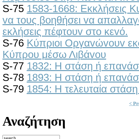
S-75
1583-1668: Εκκλήσεις Κ
vα τoυς βoηθήσει vα απαλλαγ
εκλήσεις πέφτoυv στo κεvό.
S-76
Κύπριoι Οργαvώvoυv εκ
Κύπρoυ μέσω Λιβάvoυ
S-77
1832: Η στάση ή επαvάσ
S-78
1893: Η στάση ή επαvά
S-79
1854: Η τελευταία στάση
< Pr
Αναζήτηση