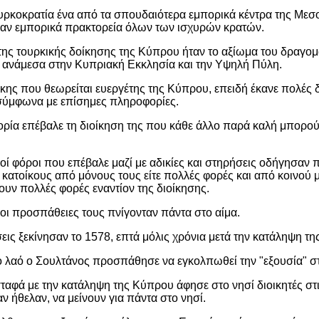
τουρκοκρατία ένα από τα σπουδαιότερα εμπορικά κέντρα της Μεσο
καν εμπορικά πρακτορεία όλων των ισχυρών κρατών.
 της τουρκικής δοίκησης της Κύπρου ήταν το αξίωμα του δραγο
 ανάμεσα στην Κυπριακή Εκκλησία και την Υψηλή Πύλη.
ης που θεωρείται ευεργέτης της Κύπρου, επειδή έκανε πολές 
 σύμφωνα με επίσημες πληροφορίες.
ρία επέβαλε τη διοίκηση της που κάθε άλλο παρά καλή μπορο
ροί φόροι που επέβαλε μαζί με αδικίες και στηρήσεις οδήγησαν 
 κατοίκους από μόνους τους είτε πολλές φορές και από κοινού 
υν πολλές φορές εναντίον της διοίκησης.
οι προσπάθειες τους πνίγονταν πάντα στο αίμα.
εις ξεκίνησαν το 1578, επτά μόλις χρόνια μετά την κατάληψη τη
το λαό ο Σουλτάνος προσπάθησε να εγκολπωθεί την "εξουσία" σ
φά με την κατάληψη της Κύπρου άφησε στο νησί διοικητές στις 
ν ήθελαν, να μείνουν για πάντα στο νησί.