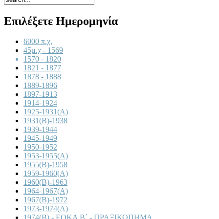
Επιλέξετε Ημερομηνία
6000 π.χ.
45μ.χ - 1569
1570 - 1820
1821 - 1877
1878 - 1888
1889-1896
1897-1913
1914-1924
1925-1931(A)
1931(B)-1938
1939-1944
1945-1949
1950-1952
1953-1955(A)
1955(B)-1958
1959-1960(A)
1960(B)-1963
1964-1967(A)
1967(B)-1972
1973-1974(A)
1974(B) - ΕΟΚΑ Β΄ - ΠΡΑΞΙΚΟΠΗΜΑ