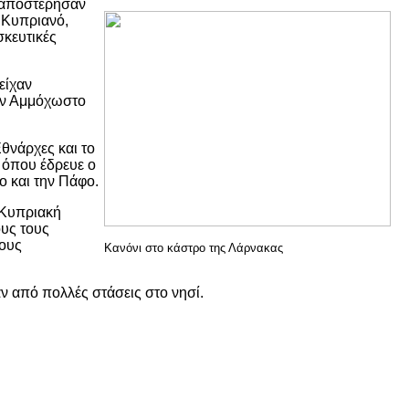
 αποστέρησαν
 Κυπριανό,
κευτικές
είχαν
την Αμμόχωστο
θνάρχες και το
 όπου έδρευε ο
 και την Πάφο.
 Κυπριακή
ους τους
τους
Κανόνι στο κάστρο της Λάρνακας
ν από πολλές στάσεις στο νησί.