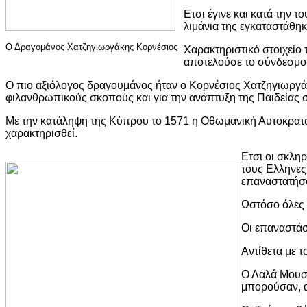
Ετσι έγινε και κατά την 
λιμάνια της εγκαταστάθη
Ο Δραγομάνος Χατζηγιωργάκης Κορνέσιος
Χαρακτηριστικό στοιχείο
αποτελούσε το σύνδεσμο
Ο πιο αξιόλογος δραγουμάνος ήταν ο Κορνέσιος Χατζηγιωργάκ
φιλανθρωπικούς σκοπούς και για την ανάπτυξη της Παιδείας
Με την κατάληψη της Κύπρου το 1571 η Οθωμανική Αυτοκρατο
χαρακτηρισθεί.
Ετσι οι σκλη
τους Ελληνες
επαναστατήσο
Ωστόσο όλες 
Οι επαναστάσ
Αντίθετα με 
Ο Λαλά Μουστα
μπορούσαν, α