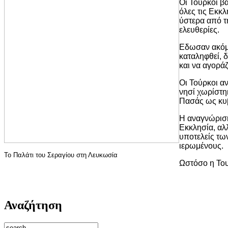
Οι Τούρκοι β
όλες τις Εκκ
ύστερα από τ
ελευθερίες.
Εδωσαν ακόμα
καταληφθεί, 
και να αγορά
Οι Τούρκοι α
νησί χωρίστη
Πασάς ως κυβ
Η αναγνώριση
Εκκλησία, αλ
υποτελείς τω
ιερωμένους.
Το Παλάτι του Σεραγίου στη Λευκωσία
Ωστόσο η Του
Αναζήτηση