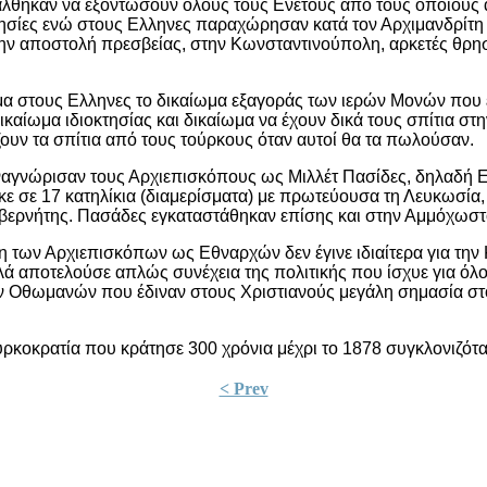
άλθηκαν να εξοντώσουν όλους τους Ενετούς από τους οποίους
λησίες ενώ στους Ελληνες παραχώρησαν κατά τον Αρχιμανδρίτη
ην αποστολή πρεσβείας, στην Κωνσταντινούπολη, αρκετές θρησ
 στους Ελληνες το δικαίωμα εξαγοράς των ιερών Μονών που 
δικαίωμα ιδιοκτησίας και δικαίωμα να έχουν δικά τους σπίτια σ
ζουν τα σπίτια από τους τούρκους όταν αυτοί θα τα πωλούσαν.
ναγνώρισαν τους Αρχιεπισκόπους ως Μιλλέτ Πασίδες, δηλαδή Ε
κε σε 17 κατηλίκια (διαμερίσματα) με πρωτεύουσα τη Λευκωσία,
ερνήτης. Πασάδες εγκαταστάθηκαν επίσης και στην Αμμόχωστο
 των Αρχιεπισκόπων ως Εθναρχών δεν έγινε ιδιαίτερα για την
λά αποτελούσε απλώς συνέχεια της πολιτικής που ίσχυε για όλ
ν Οθωμανών που έδιναν στους Χριστιανούς μεγάλη σημασία σ
ρκοκρατία που κράτησε 300 χρόνια μέχρι το 1878 συγκλονιζότα
< Prev