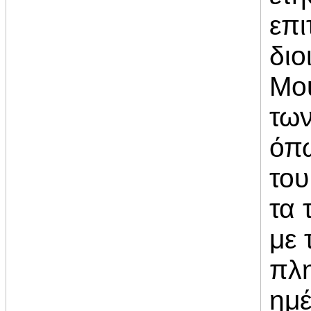
επι
διο
Mou
των
όπω
του
τα 
με 
πλη
ημέ