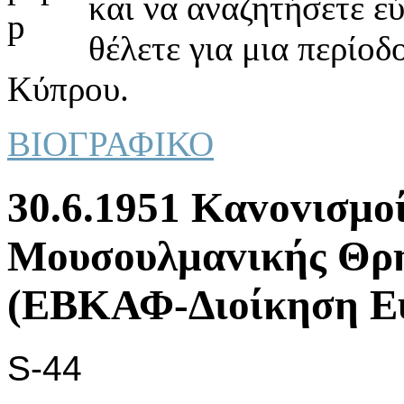
και να αναζητήσετε ε
θέλετε για μια περίοδ
Κύπρου.
ΒΙΟΓΡΑΦΙΚΟ
30.6.1951 Καvovισμoί
Μoυσoυλμαvικής Θρη
(ΕΒΚΑΦ-Διoίκηση Ευ
S-44