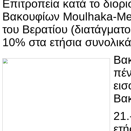
Επιτροπεία κατά το διορι
Βακουφίων Moulhaka-Mes
του Βερατίου (διατάγματ
10% στα ετήσια συνολικ
Βακ
πέν
εισ
Βακ
21.
ετή