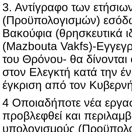
3. Αντίγραφο των ετήσι
(Προϋπολογισμών) εσόδω
Βακούφια (θρησκευτικά 
(Mazbouta Vakfs)-Εγγεγ
του Θρόνου- θα δίνοντα
στον Ελεγκτή κατά την έ
έγκριση από τον Κυβερνή
4 Οποιαδήποτε νέα εργασ
προβλεφθεί και περιλαμβ
υπολογισμούς (Προϋπολο