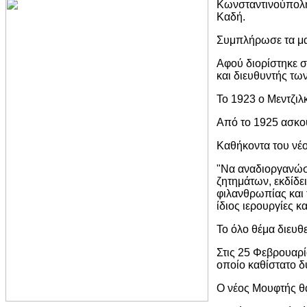
Κωνσταντινούπολη
Καδή.
Συμπλήρωσε τα μαθ
Αφού διορίστηκε σ
και διευθυντής τω
Το 1923 ο Μεντζιλ
Από το 1925 ασκο
Καθήκοντα του νέο
"Να αναδιοργανώσε
ζητημάτων, εκδίδε
φιλανθρωπίας και τ
ίδιος ιερουργίες 
Το όλο θέμα διευθ
Στις 25 Φεβρουαρί
οποίο καθίστατο δ
Ο νέος Μουφτής θα