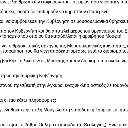
 των φιλανθρωπικών εισφορών και εισφορών που γίνονται για τ
οκήρυκες, οι οποίοι επιθυμούν να κηρύττουν στα τεμένη.
αι να συμβουλεύει την Κυβέρνηση σε μουσουλμανικά θρησκευτ
 από τον Κυβερνήτη και θα αποτελεί μέρος του οργανισμού του 
το ταμείο του οποίου θα καταβάλλεται η αμοιβή του Μουφτή.
 είναι ο θρησκευτικός αρχηγός της Μουσουλμανικής κοινότητας,
ι η παραίτηση του θα γίνει αποδεκτή αμέσως μετά το διορισμό τ
βρέθηκε τελικά ο νέος Μουφτής και τον διορισμό του ανακοίνωσ
ου προς την τουρκική Κυβέρνηση:
ρετανού πρεσβευτή στην Αγκυρα, ένας εκκλησιαστικός λειτουργ
αι οι πιο κάτω πληροφορίες:
γεννήθηκε στην πόλη Μούγκλα στη νοτιοδυτική Τουρκία και ήτα
 απέκτησε το βαθμό Ουλεμά (σποουδαστή Θεολογίας). Ενώ ασκο