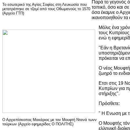
Παρά το γεγονός ό
Το εσωτερικό της Αγίας Σοφίας στη Λευκωσία που
τοπικό, όσο και σε
μετατράπηκε σε τζαμί από τους Οθωμανούς το 1570
όσα έκαμνε ο Αρχ
(Αρχείο ΓΤΠ)
ικανοποιηθούν τα 
Μόλις ένα χρό
τους Κυπρίους
ενώ η εφημερίδ
"Εάν η Βρετανί
υποστηριζόμενη
πρόκειται να ε
Ο νέος Μουφτής
ζωηρό το ενδια
Ετσι στις 19 
Κυπρίων για πρ
στήριξης".
Πρόσθετε:
" Η Ενωση με τ
Ο Αρχιεπίσκοπος Μακάριος με τον Μουφτή Ντανά τωνν
Ο Μουφτής τόνι
τούρκων (Αρχείο εφημερίδας Ο ΠΟΛΙΤΗΣ)
ελληνική διοίκ