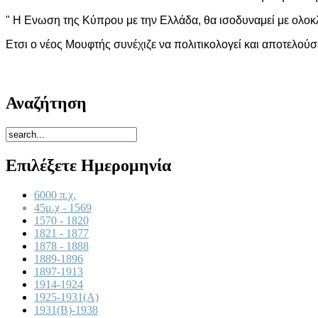
" Η Ενωση της Κύπρου με την Ελλάδα, θα ισοδυναμεί με ολοκ
Ετσι ο νέος Μουφτής συνέχιζε να πολιτικολογεί και αποτελούσ
Αναζήτηση
Επιλέξετε Ημερομηνία
6000 π.χ.
45μ.χ - 1569
1570 - 1820
1821 - 1877
1878 - 1888
1889-1896
1897-1913
1914-1924
1925-1931(A)
1931(B)-1938