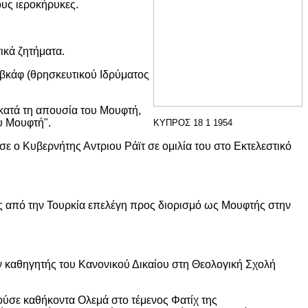
ους ιεροκήρυκες.
ικά ζητήματα.
Εβκάφ (θρησκευτικού Ιδρύματος
 κατά τη απουσία του Μουφτή,
ου Μουφτή".
ΚΥΠΡΟΣ 18 1 1954
ε ο Κυβερνήτης Αντριου Ράϊτ σε ομιλία του στο Εκτελεστικό
ός από την Τουρκία επελέγη προς διορισμό ως Μουφτής στην
ν καθηγητής του Κανονικού Δικαίου στη Θεολογική Σχολή
ύσε καθήκοντα Ολεμά στο τέμενος Φατίχ της