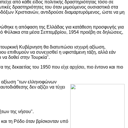
πείχε από κάθε είδος πολιτικής δραστηριότητας τόσο σε
λιτικές δραστηριότητες του όταν μιμούμενος ουσιαστικά στα
δόξων Χριστιανών, αντιδρούσε διαμαρτυρόμενος, ώστε να μη
οινώθηκε η απόφαση της Ελλάδας για κατάθεση προσφυγής για
ό Φύλακα στα μέσα Σεπτεμβρίου, 1954 προέβη σε δηλώσεις,
η τουρκική Κυβέρνηση θα διατυπώσει ισχυρή αξίωση,
ου επιθυμούν να συνεχισθεί η υφιστάμενη τάξη, αλλά εάν
 να δοθεί στην Τουρκία".
της δεκαετίας του 1950 που είχε αρχίσει, πιο έντονο και πιο
 η αξίωση "των ελληνοφώνων
τοδιάθεσης δεν αξίζει να τύχει
ήτων της νήσου".
η και τη Ρόδο όταν βρίσκονταν υπό