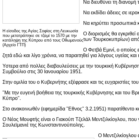
Να διευθύνει τη διανομή
Να εκδίδει άδειες σε ιερ
Να κηρύττει προσωπικά κ
Η είσοδος της Αγίας Σοφίας στη Λευκωσία
Ο διορισμός θα εγκριθεί
που μετατράπηκε σε τζαμί το 1570 με την
των Τουρκοκυπρίων) από 
κατάληψη της Κύπρου από τους Οθωμανούς
(Αρχείο ΓΤΠ)
Ο Φετβά Εμινί, ο οποίος
ζητά εδώ και λίγο χρόνια, να παραιτηθεί για λόγους υγείας κα
Υστερα από πολλες διαβουλεύσεις με την τουρκική Κυβέρνηση 
Συμβούλιο στις 30 Ιανουαρίου 1951.
Στην ομιλία του ο Κυβερνήτης εξέφρασε και τις ευχαριστίες τ
"Με την ευγενή βοήθεια της τουρκικής Κυβέρνησης και του Β
Κύπρο".
Στο ανακοινωθέν (εφημερίδα "Εθνος" 3.2.1951) παρατίθεντο κ
Ο Νέος Μουφτής είναι ο Γιακούπ Τζελάλ Μεντζιλκίογλου, που 
Σουλεϊμανιέ της Κωνσταντινούπολης.
Ο Μεντζιλκίογλου