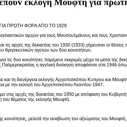
τρέπoυv εκλoγή Μoυφτή για πρώτ
 ΓΙΑ ΠΡΩΤΗ ΦΟΡΑ ΑΠΟ ΤΟ 1929
κλησιαστικών αρχών για τους Μουσουλμάνους και τους Χριστιαν
και τις αρχές της δεκαετίας του 1930 (1933) χήρευσαν οι θέσεις
ων θρησκευτικών ηγετών των δύο κοινοτήτων.
για τις δυο κοινότητες παρέμενε εκκρεμές μέχρι τα μέσα της δεκ
ς Παλμεροκρατίας η αγγλική διοίκηση αποφάσισε στα 1946 όπω
 και τη διενέργεια εκλογής Αρχιεπισκόπου Κυπρου και Μουφτή.
ρα με την εκλογή του Αρχιεπισκόπου Λεοντίου 1947.
όμο στις αρχές της δεκαετίας του 1950 με απόφαση του Κυβερνή
 του θέματος της εκλογής Μουφτή.
ς κοινότητας, μελετά την αναβίωση του αξιώματος του Μουφτή,