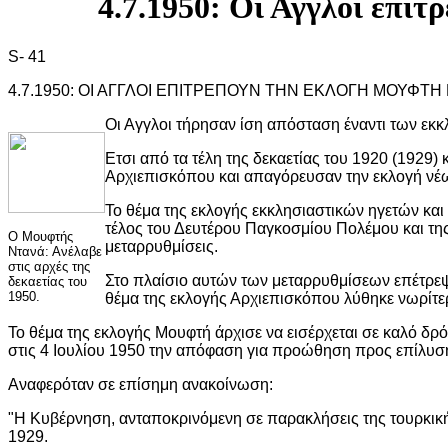
4.7.1950: Οι Αγγλoι επι
S- 41
4.7.1950: ΟΙ ΑΓΓΛΟΙ ΕΠΙΤΡΕΠΟΥΝ ΤΗΝ ΕΚΛΟΓΗ ΜΟΥΦΤΗ
Οι Αγγλοι τήρησαν ίση απόσταση έναντι των εκ
Ετσι από τα τέλη της δεκαετίας του 1920 (1929) 
Αρχιεπισκόπου και απαγόρευσαν την εκλογή νέ
Το θέμα της εκλογής εκκλησιαστικών ηγετών και 
τέλος του Δευτέρου Παγκοσμίου Πολέμου και τη
Ο Mουφτής
μεταρρυθμίσεις.
Ντανά: Ανέλαβε
στις αρχές της
Στο πλαίσιο αυτών των μεταρρυθμίσεων επέτρεψε
δεκαετίας του
1950.
θέμα της εκλογής Αρχιεπισκόπου λύθηκε νωρίτε
Το θέμα της εκλογής Μουφτή άρχισε να εισέρχεται σε καλό δρ
στις 4 Ιουλίου 1950 την απόφαση για προώθηση προς επίλυση
Αναφερόταν σε επίσημη ανακοίνωση:
"Η Κυβέρνηση, ανταποκρινόμενη σε παρακλήσεις της τουρκική
1929.