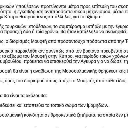
υρκικών Υποθέσεων προτείνονται μέτρα προς επίτευξη του σκο
εβαιότητα, η εγκαθίδρυση αντιπροσωπευτικού μηχανισμού, μέσω
ην Κύπρο θεωρούμενος κατάλληλος για το αξίωμα.
ς τουρκικών υποθέσεων, το συμπέρασμα υπήρξε με την έγκριση
 τα προσεχή δύο ή τρία χρόνια, θα ήταν κατάλληλο να αναληφθεί,
ς, ο διορισμός Μουφτή από προσοντούχα πρόσωπα από την Τ
Τουρκία παρακλήθηκαν συνεπώς από τον βρετανό πρεσβευτή στ
 το αξίωμα του Μουφτή στην Κύπρο, για περίοδο τριών χρόνων 
υμβουλίου, πρόκειται να επισκεφθεί την Αγκυρα για να δώσει 
ουφτή θα είναι η αναβίωση της Μουσουλμανικής θρησκευτικής
ος όρος του διορισμού όπως απέχει ο Μουφτής από κάθε είδος π
α θα είναι τα ακόλουθα:
ιδεύσει και εποπτεύει το τοπικό σώμα των Ιμάμηδων.
ουλμανική κοινότητα σε θρησκευτικά ζητήματα, τα οποία δεν μ