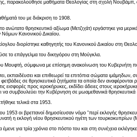
ς, παρακολούθησε μαθήματα Θεολογίας στη σχολή Νουβάμπ, ό
ήματά του με διάκριση το 1908.
το ανώτατο θρησκευτικό αξίωμα (Μετζιχάτ) εργάστηκε για μερι
ν Νόμων Κανονικού Δικαίου.
κίογλου διορίστηκε καθηγητής του Κανονικού Δικαίου στη Θεολ
ύσε το επάγγελμα του δικηγόρου στη Μούγκλα.
υ Μουφτή, σύμφωνα με επίσημη ανακοίνωση του Κυβερνήτη που ε
ι, εκπαιδέυσει και επιθεωρεί τα επιτόπια σώματα ιμάμηδων, σ
ι φετβάδες σε θρησκευτικά ζητήματα τα οποία δεν αναφέρονται 
ις εισφορές προς ιεροκήρυκες, εκδίδει άδειες στους ιεροκήρυκε
και να συμβουλεύει την Κυβέρνηση σε μωαμεθανικά θρησκευτικά 
ετήθηκε τελικά στα 1953.
ου 1953 οι βρεττανοί δημοσίευσαν νόμο "περί εκλογής θρησκευ
υνατή η εκλογή νέου θρησκευτικού ηγέτη των τουρκοκυπρίων (
 έμενε για τρία χρόνια στο πόστο του και στη συνέχεια εκλέγηκ