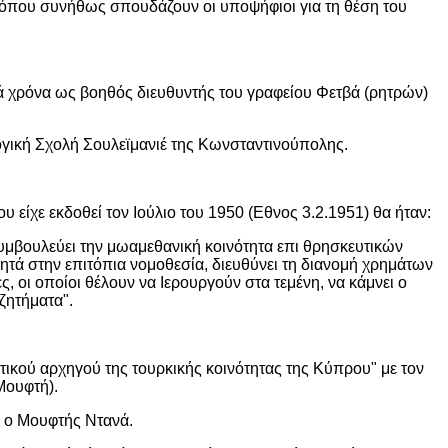
που συνήθως σπουδάζουν οι υποψήφιοι για τη θέση του
κά χρόνα ως βοηθός διευθυντής του γραφείου Φετβά (ρητρών)
ογική Σχολή Σουλεϊμανιέ της Κωνσταντινούπολης.
ίχε εκδοθεί τον Ιούλιο του 1950 (Εθνος 3.2.1951) θα ήταν:
υμβουλεύει την μωαμεθανική κοινότητα επι θρησκευτικών
ρητά στην επιτόπια νομοθεσία, διευθύνει τη διανομή χρημάτων
ς, οι οποίοι θέλουν να Ιερουργούν στα τεμένη, να κάμνει ο
ζητήματα".
τικού αρχηγού της τουρκικής κοινότητας της Κύπρου" με τον
Μουφτή).
ε ο Μουφτής Ντανά.