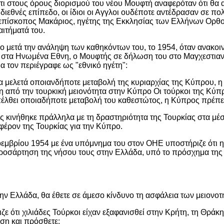
τι στους όρους διορισμού του νέου Μουφτή αναφερόταν ότι θα α
 διεθνές επίπεδο, οι ίδιοι οι Αγγλοι ουδέποτε αντέδρασαν σε πο
ιεπίσκοπος Μακάριος, ηγέτης της Εκκλησίας των Ελλήνων Ορθο
αιτήματά του.
νο μετά την ανάληψη των καθηκόντων του, το 1954, όταν ανακ
 στα Ηνωμένα Εθνη, ο Μουφτής σε δήλωση του στο Μαγχεστιαν
α τον περιέγραφε ως "εθνικό ηγέτη":
α μελετά οποιανδήποτε μεταβολή της κυριαρχίας της Κύπρου, 
 από την τουρκική μειονότητα στην Κύπρο Οι τούρκοι της Κύπρ
πέλθει οποιαδήποτε μεταβολή του καθεστώτος, η Κύπρος πρέπει
 κινήθηκε πράλληλα με τη δραστηριότητα της Τουρκίας στα μέσα 
φέρον της Τουρκίας για την Κύπρο.
Νοεμβρίου 1954 με ένα υπόμνημα του στον ΟΗΕ υποστήριζε ότι
οσάρτηση της νήσου τους στην Ελλάδα, υπό το πρόσχημα της αυ
ην Ελλάδα, θα έθετε σε άμεσο κίνδυνο τη ασφάλεια των μειονοτ
ζε ότι χιλιάδες Τούρκοι είχαν εξαφανισθεί στην Κρήτη, τη Θράκ
ηση και πρόσθετε: