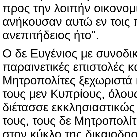
προς την λοιπήν οικονομί
ανήκουσαν αυτώ εν τοις 
ανεπιτήδειος ήτο".
Ο δε Ευγένιος με συνοδ
παραινετικές επιστολές κα
Μητροπολίτες ξεχωριστά 
τους μεν Κυπρίους, όλου
διέτασσε εκκλησιαστικώς
τους, τους δε Μητροπολί
στον κύκλο της δικαιοδοσ