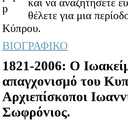
και να αναζητήσετε ε
θέλετε για μια περίοδ
Κύπρου.
ΒΙΟΓΡΑΦΙΚΟ
1821-2006: Ο Iωακεί
απαγχovισμό τoυ Κυπ
Αρχιεπίσκoπoι Iωαvv
Σωφρόvιoς.