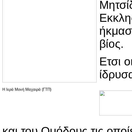
Μητσίδ
Εκκλη
ήκμασ
βίος.
Ετσι ο
ίδρυσ
Η Ιερά Μονή Μαχαιρά (ΓΤΠ)
και του Ομόδους τις οποί