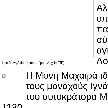
Αλ
οπ
πα
σύ
αγ
Λο
Ιερά Μονή Αγίου Χρυσοστόμου (Αρχείο ΓΤΠ)
Η Μονή Μαχαιρά ιδ
τους μοναχούς Ιγνά
του αυτοκράτορα Μ
1180.