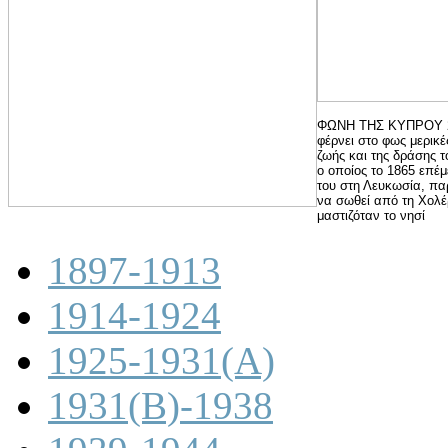
ΦΩΝΗ ΤΗΣ ΚΥΠΡΟΥ 2 
φέρνει στο φως μερικέ
ζωής και της δράσης 
ο οποίος το 1865 επέμε
του στη Λευκωσία, παρ
να σωθεί από τη Χολέ
μαστιζόταν το νησί
1897-1913
1914-1924
1925-1931(A)
1931(B)-1938