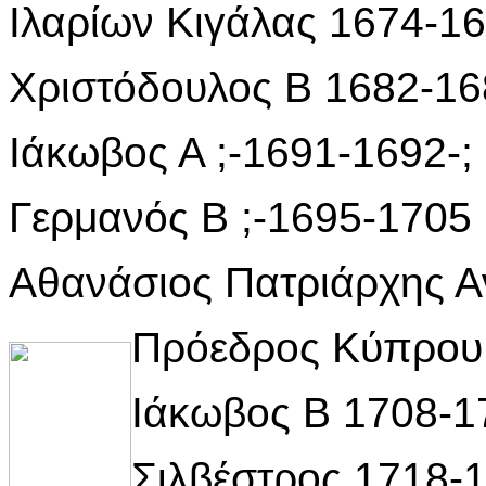
Ιλαρίων Κιγάλας 1674-1
Χριστόδουλος Β 1682-16
Ιάκωβος Α ;-1691-1692-;
Γερμανός Β ;-1695-1705
Αθανάσιος Πατριάρχης Αν
Πρόεδρος Κύπρου
Ιάκωβος Β 1708-1
Σιλβέστρος 1718-