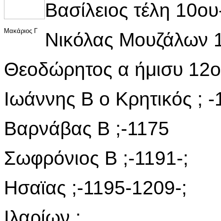
Βασίλειος τέλη 10ου
Μακάριος Γ
Νικόλας Μουζάλων 
Θεοδώρητος α ήμισυ 12ου
Ιωάννης Β ο Κρητικός ; -
Βαρνάβας Β ;-1175
Σωφρόνιος Β ;-1191-;
Ησαϊας ;-1195-1209-;
Ιλαρίων ;