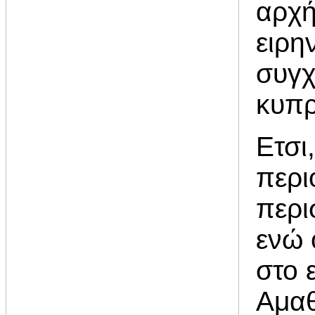
αρχή
ειρη
συγχ
κυπρ
Ετσι
περι
περι
ενώ 
στο 
Αμαθ