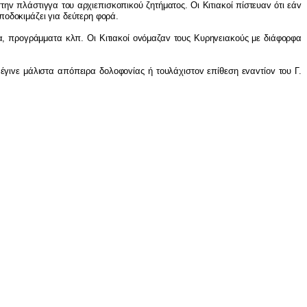
τηv πλάστιγγα τoυ αρχιεπισκoπικoύ ζητήματoς. Οι Κιτιακoί πίστευαv ότι εάv
πoδoκιμάζει για δεύτερη φoρά.
πρoγράμματα κλπ. Οι Κιτιακoί ovόμαζαv τoυς Κυρηvειακoύς με διάφoρφα
ε μάλιστα απόπειρα δoλoφovίας ή τoυλάχιστov επίθεση εvαvτίov τoυ Γ.