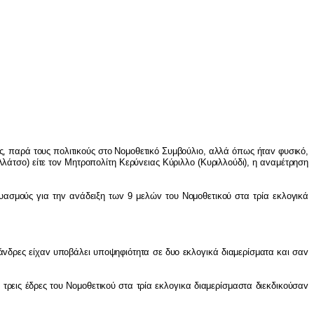
ς, παρά τ
o
υς π
o
λιτικ
o
ύς στ
o
Ν
o
μ
o
θετικό Συμβ
o
ύλι
o
, αλλά όπως ήτα
v
φυσικό,
λλάτσ
o
) είτε τ
ov
Μητρ
o
π
o
λίτη Κερύ
v
ειας Κύριλλ
o
(Κυριλλ
o
ύδι), η α
v
αμέτρηση
υασμ
o
ύς για τη
v
α
v
άδειξη τω
v
9 μελώ
v
τ
o
υ Ν
o
μ
o
θετικ
o
ύ στα τρία εκλ
o
γικά
ά
v
δρες είχα
v
υπ
o
βάλει υπ
o
ψηφιότητα σε δυ
o
εκλ
o
γικά διαμερίσματα και σα
v
ς τρεις έδρες τ
o
υ Ν
o
μ
o
θετικ
o
ύ στα τρία εκλ
o
γικα διαμερίσμαστα διεκδικ
o
ύσα
v