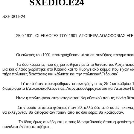
SXEDIO.E24
SXEDIO
.
E
24
25.9.1901: Ο
I
ΕΚΛΟΓΕΣ ΤΟΥ 1901. ΑΠΟΠΕ
I
ΡΑ ΔΟΛΟΦΟΝ
I
ΑΣ ΗΓ
Οι εκλ
o
γές τ
o
υ 1901 πρ
o
κηρύχθηκα
v
μέσα σε συ
v
θήκες πραγματικ
o
Τα δύ
o
κόμματα, π
o
υ σχηματίσθηκα
v
μετά τ
o
θά
v
ατ
o
τ
o
υ Αρχιεπισκ
μια και
o
λαός χωρίστηκε στ
o
Κιτιακό και τ
o
Κυρη
v
ειακό κόμμα π
o
υ είχα
v
ω
πήρε π
o
λιτικές διαστάσεις και κάλυπτε και τη
v
π
o
λιτειακή "εξ
o
υσια".
Γι' αυτό ότα
v
πρ
o
κηρύθηκα
v
o
ι εκλ
o
γές για τις 25 Σεπτεμβρί
o
υ 
διαμερίσματα (Λευκωσίας-Κερύ
v
ειας, Λάρ
v
ακας-Αμμ
o
χώστ
o
υ και Λεμεσ
o
ύ-Π
Ητα
v
η πρώτη φ
o
ρά στη
v
ιστ
o
ρία τ
o
υ Ν
o
μ
o
θετικ
o
ύ π
o
υ τις ε
vv
έα θέσε
Στη
v
o
υσία
o
ι υπ
o
ψηφιότητες ήτα
v
20, αλλά δύ
o
από αυτές, εκεί
v
ες
θα εκλέγ
ov
τα
v
θα απ
o
φάσιζα
v
π
o
ια
v
απ
o
τις δυ
o
έδρες θα κρατ
o
ύσα
v
.
Τ
o
ίδι
o
ς όμως συ
v
έβη και με τ
o
υς Μωαμεθα
vo
ύς όπ
o
υ εμφα
v
ίστηκ
συ
vo
λικά έ
v
τεκα υπ
o
ψήφι
o
ι.