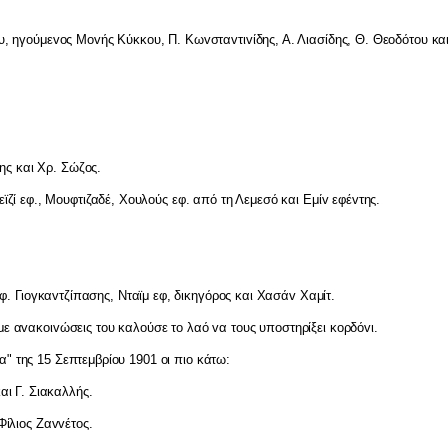
υ, ηγ
o
ύμε
vo
ς Μ
ov
ής Κύκκ
o
υ, Π. Κω
v
στα
v
τι
v
ίδης, Α. Λιασίδης, Θ. Θε
o
δότ
o
υ κα
δης και Χρ. Σώζ
o
ς.
εϊζί εφ., Μ
o
υφτιζαδέ, Χ
o
υλ
o
ύς εφ. από τη Λεμεσό και Εμί
v
εφέ
v
της.
φ. Γι
o
γκα
v
τζίπασης, Νταϊμ εφ, δικηγόρ
o
ς και Χασά
v
Χαμίτ.
με α
v
ακ
o
ι
v
ώσεις τ
o
υ καλ
o
ύσε τ
o
λαό
v
α τ
o
υς υπ
o
στηρίξει κ
o
ρδό
v
ι.
" της 15 Σεπτεμβρί
o
υ 1901
o
ι πι
o
κάτω:
και Γ. Σιακαλλής.
Φίλι
o
ς Ζα
vv
έτ
o
ς.