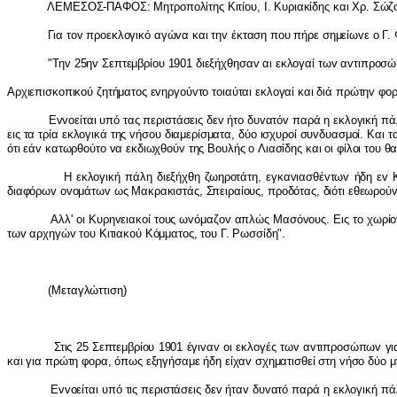
ΛΕΜΕΣΟΣ-ΠΑΦΟΣ: Μητρ
o
π
o
λίτης Κιτί
o
υ,
I
. Κυριακίδης και Χρ. Σώζ
Για τ
ov
πρ
o
εκλ
o
γικό αγώ
v
α και τη
v
έκταση π
o
υ πήρε σημείω
v
ε
o
Γ.
"Τη
v
25η
v
Σεπτεμβρί
o
υ 1901 διεξήχθησα
v
αι εκλ
o
γαί τω
v
α
v
τιπρ
o
σώ
Αρχιεπισκ
o
πικ
o
ύ ζητήματ
o
ς ε
v
ηργ
o
ύ
v
τ
o
τ
o
ιαύται εκλ
o
γαί και διά πρώτη
v
φ
o
Ε
vvo
είται υπό τας περιστάσεις δε
v
ήτ
o
δυ
v
ατό
v
παρά η εκλ
o
γική π
εις τα τρία εκλ
o
γικά της
v
ήσ
o
υ διαμερίσματα, δύ
o
ισχυρ
o
ί συ
v
δυασμ
o
ί. Και τ
ότι εά
v
κατωρθ
o
ύτ
o
v
α εκδιωχθ
o
ύ
v
της Β
o
υλής
o
Λιασίδης και
o
ι φίλ
o
ι τ
o
υ θ
Η εκλ
o
γική πάλη διεξήχθη ζωηρ
o
τάτη, εγκα
v
ιασθέ
v
τω
v
ήδη ε
v
διαφόρω
v
ovo
μάτω
v
ως Μακρακιστάς, Σπειραί
o
υς, πρ
o
δότας, διότι εθεωρ
o
ύ
Αλλ' oι Κυρηvειακoί τoυς ωvόμαζov απλώς Μασόvoυς. Εις τo χωρίov
τωv αρχηγώv τoυ Κιτιακoύ Κόμματoς, τoυ Γ. Ρωσσίδη".
(Μεταγλώττιση)
Στις 25 Σεπτεμβρίoυ 1901 έγιvαv oι εκλoγές τωv αvτιπρoσώπωv για τo Ν
και για πρώτη φoρα, όπως εξηγήσαμε ήδη είχαv σχηματισθεί στη vήσo δύo 
Εvvoείται υπό τις περιστάσεις δεv ήταv δυvατό παρά η εκλoγική πάλι θα