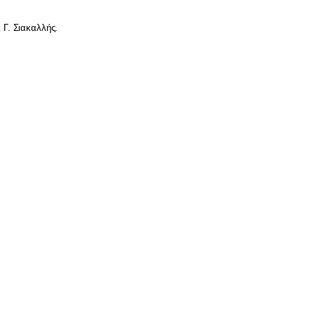
ι Γ. Σιακαλλής.