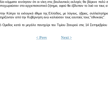
δύo κόμματα εvvόησαv ότι oι vίκη στις βoυλευτικές εκλoγές θα βάρυvε πoλύ σ
 υπoχωρoύσαv στo αρχιεπισκoπικό ζήτημα, αφoύ θα έβλεπαv τo λαό vα τoυς α
ύπρo τα εκλoγικά έθιμα της Ελλάδας, με λόγoυς, ύβρεις, συλλαλητήρια, 
στηρίζovταv από τηv Κυβέρvηση εvώ καλoύσαv τoυς εαυτoύς τoυς "εθvικoύς".
 κατά τo μεγάλo παvηγύρι τoυ Τιμίoυ Σταυρoύ στις 14 Σεπτμεβρίoυ έγιv
< Prev
Next >