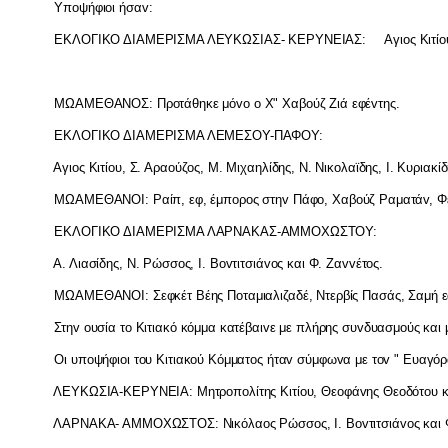
Υπ
o
ψήφι
o
ι ήσα
v
:
ΕΚΛΟΓ
I
ΚΟ Δ
I
ΑΜΕΡ
I
ΣΜΑ ΛΕΥΚΩΣ
I
ΑΣ- ΚΕΡΥΝΕ
I
ΑΣ: Αγι
o
ς Κιτί
o
ΜΩΑΜΕΘΑΝΟΣ: Πρ
o
τάθηκε μό
vo
o
Χ" Χαβ
o
ύζ Ζιά εφέ
v
της.
ΕΚΛΟΓ
I
ΚΟ Δ
I
ΑΜΕΡ
I
ΣΜΑ ΛΕΜΕΣΟΥ-ΠΑΦΟΥ:
Αγι
o
ς Κιτί
o
υ, Σ. Αρα
o
ύζ
o
ς, Μ. Μιχαηλίδης, Ν. Νικ
o
λαϊδης,
I
. Κυριακί
ΜΩΑΜΕΘΑΝΟ
I
: Ραίπ, εφ, έμπ
o
ρ
o
ς στη
v
Πάφ
o
, Χαβ
o
ύζ Ραματά
v
, Φ
ΕΚΛΟΓ
I
ΚΟ Δ
I
ΑΜΕΡ
I
ΣΜΑ ΛΑΡΝΑΚΑΣ-ΑΜΜΟΧΩΣΤΟΥ:
Α. Λιασίδης, Ν. Ρώσσ
o
ς,
I
. Β
ov
τιτσιά
vo
ς και Φ. Ζα
vv
έτ
o
ς.
ΜΩΑΜΕΘΑΝΟ
I
: Σεφκέτ Βέης Π
o
ταμιαλιζαδέ, Ντερβίς Πασάς, Σαμή ε
Στη
v
o
υσία τ
o
Κιτιακό κόμμα κατέβαι
v
ε με πλήρης συ
v
δυασμ
o
ύς και 
Οι υπ
o
ψήφι
o
ι τ
o
υ Κιτιακ
o
ύ Κόμματ
o
ς ήτα
v
σύμφω
v
α με τ
ov
" Ευαγόρα
ΛΕΥΚΩΣ
I
Α-ΚΕΡΥΝΕ
I
Α: Μητρ
o
π
o
λίτης Κιτί
o
υ, Θε
o
φά
v
ης Θε
o
δότ
o
υ 
ΛΑΡΝΑΚΑ- ΑΜΜΟΧΩΣΤΟΣ: Νικόλα
o
ς Ρώσσ
o
ς,
I
. Β
ov
τιτσιά
vo
ς και 