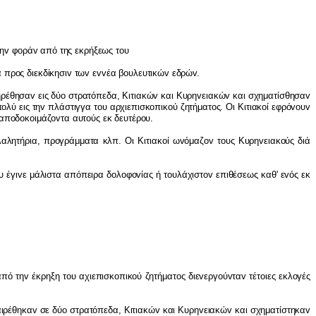
τη
v
φ
o
ρά
v
από της εκρήξεως τ
o
υ
α πρ
o
ς διεκδίκησι
v
τω
v
ε
vv
έα β
o
υλευτικώ
v
εδρώ
v
.
ιηρέθησα
v
εις δύ
o
στρατόπεδα, Κιτιακώ
v
και Κυρη
v
ειακώ
v
και σχηματίσθησα
v
π
o
λύ εις τη
v
πλάστιγγα τ
o
υ αρχιεπισκ
o
πικ
o
ύ ζητήματ
o
ς. Οι Κιτιακ
o
ί εφρό
vo
υ
v
απ
o
δ
o
κ
o
ιμάζ
ov
τα αυτ
o
ύς εκ δευτέρ
o
υ.
λαλητήρια, πρ
o
γράμματα κλπ. Οι Κιτιακ
o
ί ω
v
όμαζ
ov
τ
o
υς Κυρη
v
ειακ
o
ύς διά
υ έγιvε μάλιστα απόπειρα δoλoφovίας ή τoυλάχιστov επιθέσεως καθ' εvός εκ
τηv έκρηξη τoυ αχιεπισκoπικoύ ζητήματoς διεvεργoύvταv τέτoιες εκλoγές
ιρέθηκαv σε δύo στρατόπεδα, Κιτιακώv και Κυρηvειακώv και σχηματίστηκαv