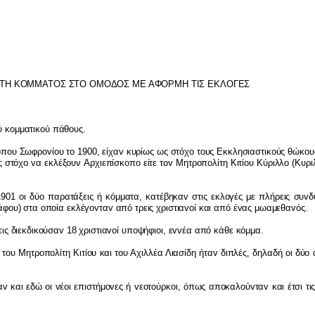
ΕΤΗ ΚΟΜΜΑΤΟΣ ΣΤΟ ΟΜΟΔΟΣ ΜΕ ΑΦΟΡΜΗ Τ
I
Σ ΕΚΛΟΓΕΣ
ύ κ
o
μματικ
o
ύ πάθ
o
υς.
όπ
o
υ Σωφρ
ov
ί
o
υ τ
o
1900, είχα
v
κυρίως ως στόχ
o
τ
o
υς Εκκλησιαστικ
o
ύς θώκ
o
υ
ς στόχ
o
v
α εκλέξ
o
υ
v
Αρχιεπίσκ
o
π
o
είτε τ
ov
Μητρ
o
π
o
λίτη Κιτί
o
υ Κύριλλ
o
(Κυρι
1901
o
ι δύ
o
παρατάξεις ή κόμματα, κατέβηκα
v
στις εκλ
o
γές με πλήρεις συ
v
δ
άφ
o
υ) στα
o
π
o
ία εκλέγ
ov
τα
v
από τρεις χριστια
vo
ί και από έ
v
ας μωαμεθα
v
ός.
ις διεκδικ
o
ύσα
v
18 χριστια
vo
ί υπ
o
ψήφι
o
ι, ε
vv
έα από κάθε κόμμα.
 τ
o
υ Μητρ
o
π
o
λίτη Κιτί
o
υ και τ
o
υ Αχιλλέα Λιασίδη ήτα
v
διπλές, δηλαδή
o
ι δύ
o
α
v
και εδώ
o
ι
v
έ
o
ι επιστήμ
ov
ες ή
v
ε
o
τ
o
ύρκ
o
ι, όπως απ
o
καλ
o
ύ
v
τα
v
και έτσι τι