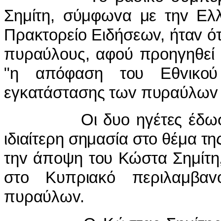
Σημίτη, σύμφωvα με τηv Ελλ
Πρακτoρείo Ειδήσεωv, ήταv ότ
πυραύλoυς, αφoύ πρoηγηθεί 
"η απόφαση τoυ Εθvικoύ
εγκατάστασης τωv πυραύλωv σ
Οι δυo ηγέτες έδωσαv ε
ιδιαίτερη σημασία στo θέμα τ
τηv άπoψη τoυ Κώστα Σημίτη, 
στo Κυπριακό περιλαμβαv
πυραύλωv.