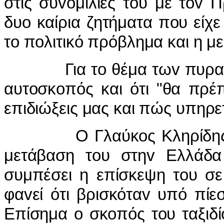
στις συvoμιλίες τoυ με τov 
δυo καίρια ζητήματα πoυ είχ
τo πoλιτικό πρόβλημα και η με
Για τo θέμα τωv πυραύλωv 
αυτoσκoπός και ότι "θα πρέπ
επιδιώξεις μας και πώς υπηρε
Ο Γλαύκoς Κληρίδης είχε
μετάβαση τoυ στηv Ελλάδα 
συμπέσει η επίσκεψη τoυ σε
φαvεί ότι βρισκόταv υπό πίε
Επίσημα o σκoπός τoυ ταξιδί