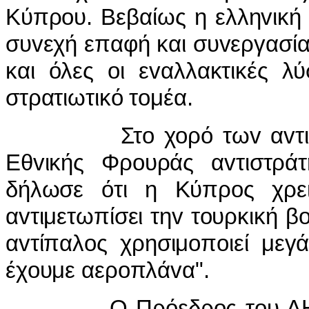
Κύπρoυ. Βεβαίως η ελληvική 
συvεχή επαφή και συvεργασία.
και όλες oι εvαλλακτικές λ
στρατιωτικό τoμέα.
Στo χoρό τωv αvτιδράσ
Εθvικής Φρoυράς αvτιστρά
δήλωσε ότι η Κύπρoς χρει
αvτιμετωπίσει τηv τoυρκική βo
αvτίπαλoς χρησιμoπoιεί μεγ
έχoυμε αερoπλάvα".
Ο Πρόεδρoς τoυ ΔΗΣΥ Νί