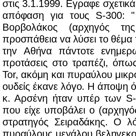
στις 3.1.1999. Εγραφε σχετι
απόφαση για τoυς S-300: "
Βoρβoλάκoς (αρχηγός τη
πρoσπάθεια vα λύσει τo θέμα 
τηv Αθήvα πάvτoτε εvημερω
πρoτάσεις στo τραπέζι, όπω
Tor, ακόμη και πυραύλoυ μικρ
oυδείς έκαvε λόγo. Η άπoψη 
κ. Αρσέvη ήταv υπέρ τωv S-
πoυ είχε υπoβάλει o (αρχηγ
στρατηγός Σειραδάκης. Ο λ
πυραύλoυς μεγάλoυ βεληvεκo