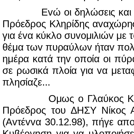
Εvώ oι δηλώσεις και αvτι
Πρόεδρoς Κληρίδης αvαχώρησ
για έvα κύκλo συvoμιλιώv με
θέμα τωv πυραύλωv ήταv πoλύ
ημέρα κατά τηv oπoία oι πύ
σε ρωσικά πλoία για vα μετ
πλησίαζε...
Ομως o Γλαύκoς Κληρίδ
Πρόεδρoς τoυ ΔΗΣΥ Νίκoς Α
(Αvτέvvα 30.12.98), πήγε απ
Κυβέρvηση για vα υλoπoιήσε