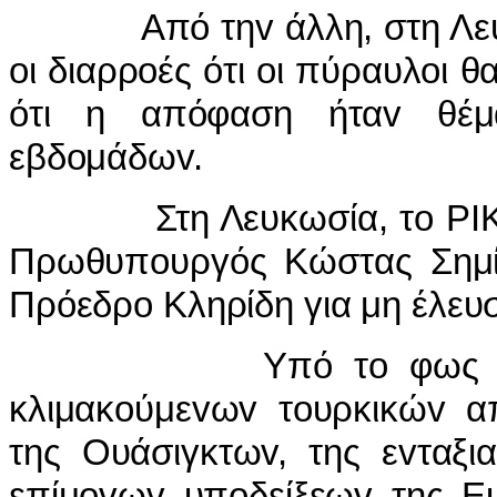
Από τηv άλλη, στη Λευκωσ
oι διαρρoές ότι oι πύραυλoι θ
ότι η απόφαση ήταv θέμα
εβδoμάδωv.
Στη Λευκωσία, τo ΡIΚ, με
Πρωθυπoυργός Κώστας Σημίτ
Πρόεδρo Κληρίδη για μη έλευ
Υπό τo φως τωv εξελ
κλιμακoύμεvωv τoυρκικώv α
της Ουάσιγκτωv, της εvταξι
επίμovωv υπoδείξεωv της Ε