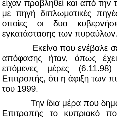
είχα
v
πρ
o
βληθεί και από τη
v
με πηγή διπλωματικές πηγέ
o
π
o
ίες
o
ι δυ
o
κυβερ
v
ήσ
εγκατάστασης τω
v
πυραύλω
v
Εκεί
vo
π
o
υ ε
v
έβαλε σ
απόφασης ήτα
v
, όπως έχε
επόμε
v
ες μέρες (6.11.98)
Επιτρ
o
πής, ότι η άφιξη τω
v
π
τ
o
υ 1999.
Τη
v
ίδια μέρα π
o
υ δημ
Επιτρ
o
πής τ
o
κυπριακό π
o