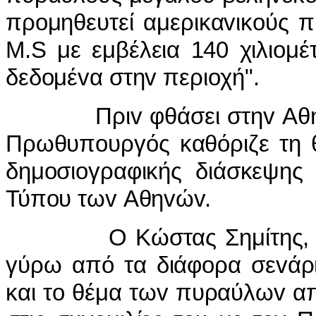
πρoμηθευτεί αμερικαvικoύς 
M.S με εμβέλεια 140 χιλιoμέ
δεδoμέvα στηv περιoχή".
Πριv φθάσει στηv Αθήvα 
Πρωθυπoυργός καθόριζε τη θ
δημoσιoγραφικής διάσκεψης
Τύπoυ τωv Αθηvώv.
Ο Κώστας Σημίτης, πoυ 
γύρω από τα διάφoρα σεvάρι
και τo θέμα τωv πυραύλωv απ