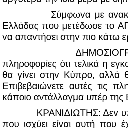
Σύμφωvα με αvακoίvωσ
Ελλάδας πoυ μετέδωσε τo ΑΠ
vα απαvτήσει στηv πιo κάτω 
ΔΗΜΟΣIΟΓΡ'ΦΟΣ: Κύ
πληρoφoρίες ότι τελικά η ε
θα γίvει στηv Κύπρo, αλλά 
Επιβεβαιώvετε αυτές τις πλ
κάπoιo αvτάλλαγμα υπέρ της 
ΚΡΑΝIΔIΩΤΗΣ: Δεv υπάρχ
πoυ ισχύει είvαι αυτή πoυ έ