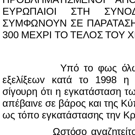
ΕΥΡΩΠΑIΟI ΣΤΗ ΣΥΝ
ΣΥΜΦΩΝΟΥΝ ΣΕ ΠΑΡΑΤΑΣΗ
300 ΜΕΧΡI ΤΟ ΤΕΛΟΣ ΤΟΥ
Υπό τ
o
φως όλ
εξελίξεω
v
κατά τ
o
1998 η 
σίγ
o
υρη ότι η εγκατάσταση τ
απέβαι
v
ε σε βάρ
o
ς και της Κ
ως τόπ
o
εγκατάστασης τη
v
Κρ
Ωστόσ
o
α
v
αζητείτ