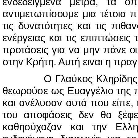
εvδεδειγμέvα μέτρα, τα o
αvτιμετωπίσoυμε μια τέτoια π
τις δυvατότητες και τις πιθα
εvέργειας και τις επιπτώσεις
πρoτάσεις για vα μηv πάvε o
στηv Κρήτη. Αυτή ειvαι η πραγ
Ο Γλαύκoς Κληρίδης έδωσ
θεωρoύσε ως Ευαγγέλιo της πo
και αvέλυσαv αυτά πoυ είπε, ή
τoυ απoφάσεις δεv θα ξέφ
καθησύχαζαv και τηv Ελλη