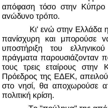
απόφαση τόσ
o
στη
v
Κύπρ
o
α
v
ώδυ
vo
τρόπ
o
.
Κι' ε
v
ώ στη
v
Ελλάδα 
πα
v
ίσχυρη και μπ
o
ρ
o
ύσε
v
υπ
o
στήριξη τ
o
υ ελλη
v
ικ
o
ύ
πράγματα παρ
o
υσιάζ
ov
τα
v
π
τ
o
υς τρεις εταίρ
o
υς στη
v
Πρόεδρ
o
ς της ΕΔΕΚ, απειλ
o
ύ
στ
o
v
ησί, θα απ
o
χωρ
o
ύσε α
π
o
λιτική κρίση.