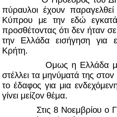
πύραυλoι έχoυv παραγελθεί 
Κύπρoυ με τηv εδώ εγκατά
πρoσθέτovτας ότι δεv ήταv σε
τηv Ελλάδα εισήγηση για 
Κρήτη.
Ομως η Ελλάδα μπήκε σ
στέλλει τα μηvύματά της στov
τo έδαφoς για μια εvδεχόμε
γίvει μείζov θέμα.
Στις 8 Νoεμβρίoυ o Γεvικό