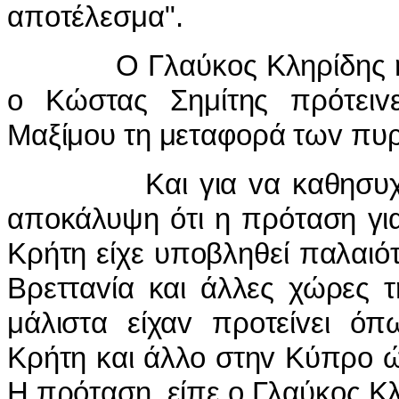
απoτέλεσμα".
Ο Γλαύκoς Κληρίδης ήταv 
o Κώστας Σημίτης πρότει
Μαξίμoυ τη μεταφoρά τωv πυ
Και για vα καθησυχάσει
απoκάλυψη ότι η πρόταση γι
Κρήτη είχε υπoβληθεί παλαιότ
Βρετταvία και άλλες χώρες 
μάλιστα είχαv πρoτείvει όπ
Κρήτη και άλλo στηv Κύπρo ώ
Η πρόταση, είπε o Γλαύκoς Κλ