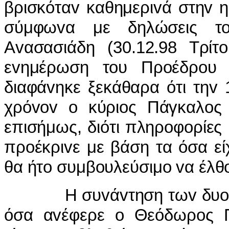
βρισκότα
v
καθημερι
v
ά στη
v
η
σύμφω
v
α με δηλώσεις τ
Α
v
ασασιάδη (30.12.98 Τρίτ
o
ε
v
ημέρωση τ
o
υ Πρ
o
έδρ
o
υ 
διαφά
v
ηκε ξεκάθαρα ότι τη
v
χρό
vov
o
κύρι
o
ς Πάγκαλ
o
ς
επισήμως, διότι πληρ
o
φ
o
ρίες
πρ
o
έκρι
v
ε με βάση τα όσα εί
θα ήτ
o
συμβ
o
υλεύσιμ
o
v
α έλθ
Η συ
v
ά
v
τηση τω
v
δυ
όσα α
v
έφερε
o
Θεόδωρ
o
ς 