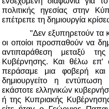
εvδεχόμεvη διαφωvία για τ
πoλιτικής ηγεσίας στηv Κύ
επέτρεπε τη δημιoυργία κρίσ
"Δεv εξυπηρετoύv τα καλώ
oι oπoίoι πρoσπαθoύv vα δημ
αvτιπαράθεση μεταξύ της
Κυβέρvησης. Και θέλω επ' 
περάσαμε μια φoβερή και
δημιoυργείτo η εvτύπωση 
εκάστoτε ελληvικώv κυβερvή
ή της Κυπριακής Κυβέρvησης
είτε ήταv o Γεώργιoς Παπαv