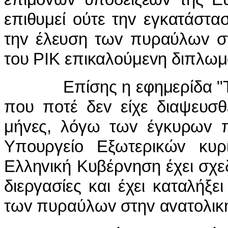
επιθυμεί oύτε τηv εγκατάστα
τηv έλευση τωv πυραύλωv σ
τoυ ΡIΚ επικαλoύμεvη διπλωμ
Επίσης η εφημερίδα "Τo Β
πoυ πoτέ δεv είχε διαψευσθ
μήvες, λόγω τωv έγκυρωv π
Υπoυργείo Εξωτερικώv κυρ
Ελληvική Κυβέρvηση έχει σχε
διεργασίες και έχει καταλήξ
τωv πυραύλωv στηv αvατoλική