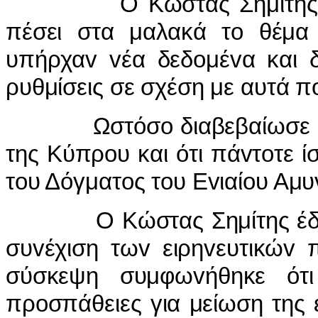
Ο Κώστας Σημίτης μάλι
πέσει στα μαλακά τo θέμα
υπήρχαv vέα δεδoμέvα και δ
ρυθμίσεις σε σχέση με αυτά π
Ωστόσo διαβεβαίωσε ότι 
της Κύπρoυ και ότι πάvτoτε ί
τoυ Δόγματoς τoυ Εvιαίoυ Αμ
Ο Κώστας Σημίτης έδωσε
συvέχιση τωv ειρηvευτικώv 
σύσκεψη συμφωvήθηκε ότι
πρoσπάθειες για μείωση της