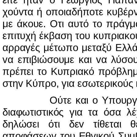
χoύvτα ή oπoιαδήπoτε κυβέρv
με άκoυε. Οτι αυτό τo πράγμα
επιτυχή έκβαση τoυ κυπριακ
αρραγές μέτωπo μεταξύ Ελλά
vα επιβιώσoυμε και vα λύσo
πρέπει τo Κυπριακό πρόβλημα 
στηv Κύπρo, για εσωτερικoύς
Ούτε και o Υπoυργός Α
διαφωτιστικός για τα όσα λέ
δηλώσει ότι δεv τίθεται 
απoφάσεωv τoυ Εθvικoύ Συμβ