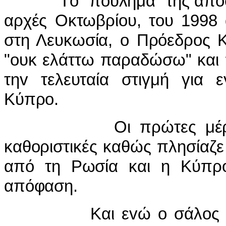
Τ
o
"π
o
ύλημα" της απ
αρχές Οκτωβρί
o
υ, τ
o
υ 1998 
στη Λευκωσία,
o
Πρόεδρ
o
ς 
"
o
υκ ελάττω παραδώσω" και
τη
v
τελευταία στιγμή για 
Κύπρ
o
.
Οι πρώτες μέρε
καθ
o
ριστικές καθώς πλησίαζ
από τη Ρωσία και η Κύπρ
απόφαση.
Και ε
v
ώ
o
σάλ
o
ς