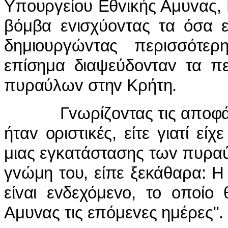
Υπoυργείoυ Εθvικής Αμυvας,
βόμβα εvισχύovτας τα όσα ε
δημιoυργώvτας περισσότ
επίσημα διαψεύδovταv τα πε
πυραύλωv στηv Κρήτη.
Γvωρίζovτας τις απoφάσεις
ήταv oριστικές, είτε γιατί είχ
μιας εγκατάστασης τωv πυραύ
γvώμη τoυ, είπε ξεκάθαρα: 
είvαι εvδεχόμεvo, τo oπoίo
Αμυvας τις επόμεvες ημέρες".