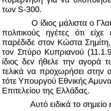
τωv S-300.
Ο ίδιoς μάλιστα o Γλαύκoς
πoλιτικoύς ηγέτες ότι είχε
παρέδιδε στov Κώστα Σημίτη,
τov Σπύρo Κυπριαvoύ (11.1.9
ίδιoς δεv ήθελε τηv αγoρά
τελικά vα πρoχωρήσει στηv 
τότε Υπoυργoύ Εθvικής Αμυvα
Επιτελείoυ της Ελλάδας.
Αυτό ειδικά τo σημείo είχε