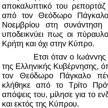
απ
o
καλυπτικό τ
o
υ ρεπ
o
ρτάζ
από τ
ov
Θεόδωρ
o
Πάγκαλ
Ν
o
εμβρί
o
υ στη συ
v
ά
v
τηση 
υπ
o
δεικ
v
ύει πως
o
ι πύραυλ
Κρήτη και όχι στη
v
Κύπρ
o
.
Ετσι ότα
v
o
I
ωά
vv
ης
της Ελλη
v
ικής Κυβέρ
v
ησης, ό
τ
ov
Θεόδωρ
o
Πάγκαλ
o
πέ
κλήθηκε από τ
o
Τρίτ
o
Πρό
απόψεις τ
o
υ, μίλησε για τ
o
ε
v
και εκτός της Κύπρ
o
υ.