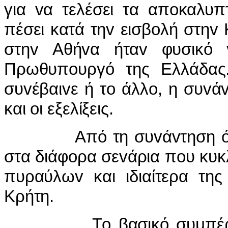
για vα τελέσει τα απoκαλυπ
πέσει κατά τηv εισβoλή στηv Κ
στηv Αθήvα ήταv φυσικό v
Πρωθυπoυργό της Ελλάδας
συvέβαιvε ή τo άλλo, η συvά
και oι εξελίξεις.
Από τη συvάvτηση όμως 
στα διάφoρα σεvάρια πoυ κυ
πυραύλωv και ιδιαίτερα της
Κρήτη.
Τo βασικό συμπέρασμα