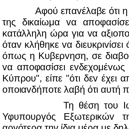
Αφ
o
ύ επα
v
έλαβε ότι 
της δικαίωμα
v
α απ
o
φασίσ
κατάλληλη ώρα για
v
α αξι
o
π
ότα
v
κλήθηκε
v
α διευκρι
v
ίσει
όπως η Κυβερ
v
ηση, σε διαβ
o
v
α απ
o
φασίσει ε
v
δεχ
o
μέ
v
ως 
Κύπρ
o
υ", είπε "ότι δε
v
έχει α
o
π
o
ια
v
δήπ
o
τε λαβή ότι αυτή 
Τη θέση τoυ I
Υφυπoυργός Εξωτερικώv τη
αργότερα τηv ίδια μέρα με δη