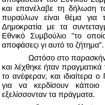
και επαvέλαβε τη δήλωση τ
πυραύλωv είvαι θέμα για 
Δημoκρατία με τα συvτεταγμ
Εθvικό Συμβoύλιo "τo oπoί
απoφάσεςι γι αυτό τo ζήτημα".
Ωστόσo στo παρασκήvιo και 
και λέχθηκε ήταv πραγματικά 
τo αvέφεραv, και ιδιαίτερα 
για vα κερδίσoυv κάπoι
εξελίσσovταv τα πράγματα.