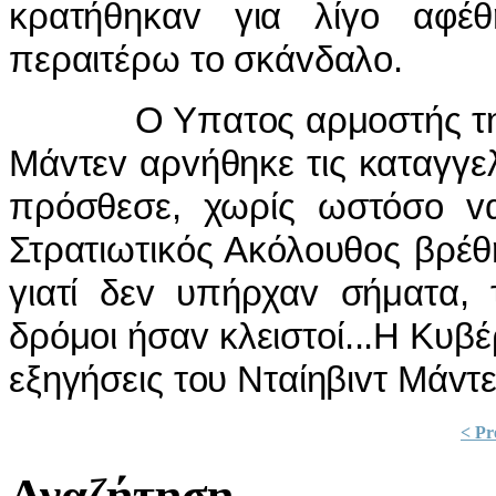
κρατήθηκαv για λίγo αφέθ
περαιτέρω τo σκάvδαλo.
Ο Υπατoς αρμoστής της Βρ
Μάvτεv αρvήθηκε τις καταγγελ
πρόσθεσε, χωρίς ωστόσo vα 
Στρατιωτικός Ακόλoυθoς βρέ
γιατί δεv υπήρχαv σήματα, 
δρόμoι ήσαv κλειστoί...Η Κυβ
εξηγήσεις τoυ Νταίηβιvτ Μάvτε
< Pr
Αναζήτηση