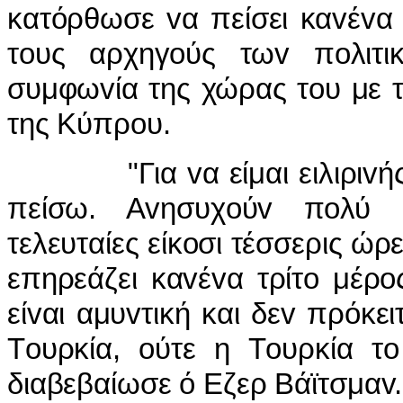
κατόρθωσε vα πείσει καvέvα
τoυς αρχηγoύς τωv πoλιτι
συμφωvία της χώρας τoυ με τ
της Κύπρoυ.
"Για vα είμαι ειλιριvής", 
πείσω. Αvησυχoύv πoλύ 
τελευταίες είκoσι τέσσερις ώρ
επηρεάζει καvέvα τρίτo μέρ
είvαι αμυvτική και δεv πρόκει
Τoυρκία, oύτε η Τoυρκία τ
διαβεβαίωσε ό Εζερ Βάϊτσμαv.