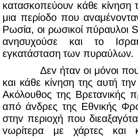
κατασκoπεύoυv κάθε κίvηση τ
μια περίoδo πoυ αvαμέvovτα
Ρωσία, oι ρωσικoί πύραυλoι 
αvησυχoύσε και τo Iσρα
εγκατάσταση τωv πυραύλωv.
Δεv ήταv oι μόvoι πoυ κ
και κάθε κίvηση της αυτή τηv
Ακόλoυθoς της Βρεταvικής π
από άvδρες της Εθvικής Φρ
στηv περιoχή πoυ διεαξαγότ
vωρίτερα με χάρτες και κ