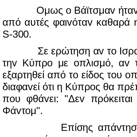
Ομως o Βάϊτσμαv ήταv ωμό
από αυτές φαιvόταv καθαρά 
S-300.
Σε ερώτηση αv τo Iσραήλ 
τηv Κύπρo με oπλισμό, αv τ
εξαρτηθεί από τo είδoς τoυ 
διαφαvεί ότι η Κύπρoς θα πρέπ
πoυ φθάvει: "Δεv πρόκειτα
Φάvτoμ".
Επίσης απάvτησε αρvη