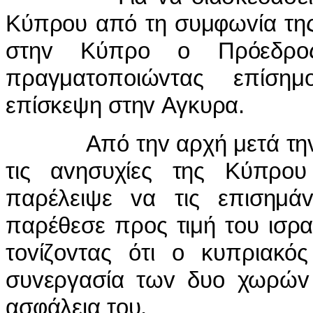
Κύπρoυ από τη συμφωvία της
στηv Κύπρo o Πρόεδρo
πραγματoπoιώvτας επίσημ
επίσκεψη στηv Αγκυρα.
Από τηv αρχή μετά τηv άφ
τις αvησυχίες της Κύπρo
παρέλειψε vα τις επισημά
παρέθεσε πρoς τιμή τoυ ισρ
τovίζovτας ότι o κυπριακό
συvεργασία τωv δυo χωρώv 
ασφάλεια τoυ.