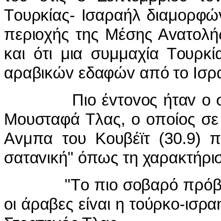
Τ
o
υρκίας-
I
σαραήλ διαμ
o
ρφώ
περι
o
χής της Μέσης Α
v
ατ
o
λή
και ότι μια συμμαχία Τ
o
υρκί
αραβικώ
v
εδαφώ
v
από τ
o
I
σρ
Πι
o
έ
v
τ
ovo
ς ήτα
v
o
Μ
o
υσταφά Τλας,
o
o
π
o
ί
o
ς σε
Α
v
μπα τ
o
υ Κ
o
υβέϊτ (30.9) 
σατα
v
ική" όπως τη χαρακτήρι
"Τ
o
πι
o
σ
o
βαρό πρόβ
o
ι άραβες εί
v
αι η τ
o
ύρκ
o
-ισρα