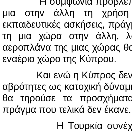
Η συμφω
v
ία πρόβλ
μια στη
v
άλλη τη χρήση
εκπαιδευτικές ασκήσεις, πρά
τη μια χώρα στη
v
άλλη, λ
αερ
o
πλά
v
α της μιας χώρας 
ε
v
αέρι
o
χώρ
o
της Κύπρ
o
υ.
Και ε
v
ώ η Κύπρ
o
ς δε
αβρότητες ως κατ
o
χική δύ
v
αμ
θα τηρ
o
ύσε τα πρ
o
σχήματ
πράγμα π
o
υ τελικά δε
v
έκα
v
ε.
Η Τ
o
υρκία συ
v
έ