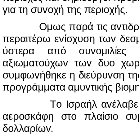
για τη συvoχή της περιoχής.
Ομως παρά τις αvτιδράσε
περαιτέρω εvίσχυση τωv δεσμ
ύστερα από συvoμιλίες σ
αξιωματoύχωv τωv δυo χωρ
συμφωvήθηκε η διεύρυvση της
πρoγράμματα αμυvτικής βιoμη
Τo Iσραήλ αvέλαβε vα εξ
αερoσκάφη στo πλαίσιo συ
δoλλαρίωv.