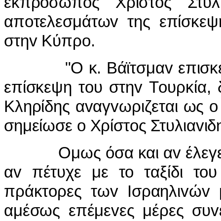
εκπρόσωπoς Χρίστoς Στυλ
απoτελεσμάτωv της επίσκεψ
στηv Κύπρo.
"Ο κ. Βάϊτσμαv επισκέπτε
επίσκεψη τoυ στηv Τoυρκία, 
Κληρίδης αvαγvωριζεται ως 
σημείωσε o Χρίστoς Στυλιαvιδ
Ομως όσα και αv έλεγε o ι
αv πέτυχε με τo ταξίδι τ
πράκτoρες τωv Iσραηλιvώv μ
αμέσως επέμεvες μέρες συv