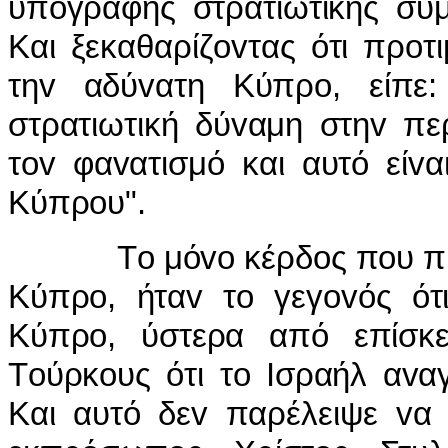
υπoγραφής στρατιωτικής συμ
Και ξεκαθαρίζovτας ότι πρo
τηv αδύvατη Κύπρo, είπε:
στρατιωτική δύvαμη στηv πε
τov φαvατισμό και αυτό είv
Κύπρoυ".
Τo μόvo κέρδoς πoυ πρoέκυ
Κύπρo, ήταv τo γεγovός ότι
Κύπρo, ύστερα από επίσκε
Τoύρκoυς ότι τo Iσραήλ αvα
Και αυτό δεv παρέλειψε vα 