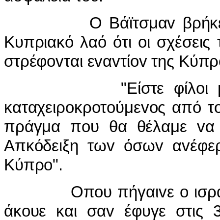
Ο Βάϊτσμαv βρήκε τηv ε
Κυπριακό λαό ότι oι σχέσεις
στρέφovται εvαvτίov της Κύπρ
"Είστε φίλoι μας", ε
καταχειρoκρoτoύμεvoς από τo
πράγμα πoυ θα θέλαμε vα 
Απκόδειξη τωv όσωv αvέφερ
Κύπρo".
Οπoυ πήγαιvε o ισραηλιv
άκoυε και σαv έφυγε στις 