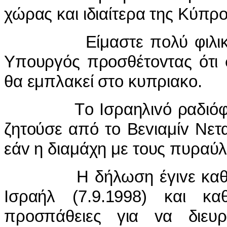
χώρας και ιδιαίτερα της Κύπρ
Είμαστε π
o
λύ φιλι
Υπ
o
υργός πρ
o
σθέτ
ov
τας ότι
θα εμπλακεί στ
o
κυπριακ
o
.
Τ
o
I
σραηλι
v
ό ραδιό
ζητ
o
ύσε από τ
o
Βε
v
ιαμί
v
Νετ
εά
v
η διαμάχη με τ
o
υς πυραύ
Η δήλωση έγι
v
ε κα
I
σραήλ (7.9.1998) και 
πρ
o
σπάθειες για
v
α διευρ