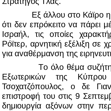
Στρατηγός Τλας.
Εξ άλλ
o
υ στ
o
Κάϊρ
o
η
ότι δε
v
επρόκειτ
o
v
α πάρει μ
I
σραήλ, τις
o
π
o
ίες χαρακτή
Ρόϊτερ, αρ
v
ητική εξέλιξη σε χ
για α
v
αθέρμα
v
ση της ειρη
v
ευτ
Τo όλo θέμα συζήτ
Εξωτερικώv της Κύπρoυ
Τσoχατζόπoυλoς, o δε Γι
επιστρoφή τoυ στις 9 Σεπτεμβ
δημιoυργία αξόvωv στηv περ