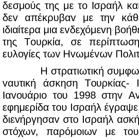
δεσμ
o
ύς της με τ
o
I
σραήλ κα
δε
v
απέκρυβα
v
με τη
v
κάθ
ιδιαίτερα μια ε
v
δεχόμε
v
η β
o
ήθε
της Τ
o
υρκία, σε περίπτω
ευλ
o
γίες τω
v
Η
v
ωμέ
v
ω
v
Π
o
λι
Η στρατιωτική συμφ
v
αυτική άσκηση Τ
o
υρκίας-
I
α
vo
υάρι
o
τ
o
υ 1998 στη
v
Α
εφημερίδα τ
o
υ
I
σραήλ έγραψε 
διε
v
ήργησα
v
στ
o
I
σραήλ ασκή
στόχω
v
, παρόμ
o
ιω
v
με τ
o
υ