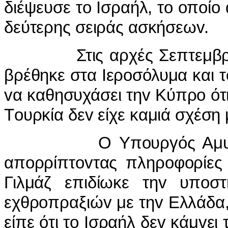
διέψευσε τ
o
I
σραήλ, τ
o
o
π
o
ί
o
δεύτερης σειράς ασκήσεω
v
.
Στις αρχές Σεπτεμβρ
βρέθηκε στα
I
ερ
o
σόλυμα και τ
v
α καθησυχάσει τη
v
Κύπρ
o
ότ
Τ
o
υρκία δε
v
είχε καμιά σχέση 
Ο Υπ
o
υργός Αμ
απ
o
ρρίπτ
ov
τας πληρ
o
φ
o
ρίε
Γιλμάζ επιδίωκε τη
v
υπ
o
στ
εχθρ
o
πραξιώ
v
με τη
v
Ελλάδα,
είπε ότι τ
o
I
σραήλ δε
v
κάμ
v
ει 