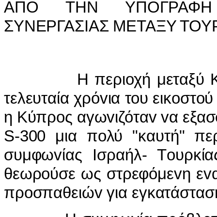
ΑΠΟ ΤΗΝ ΥΠΟΓΡΑΦΗ
ΣΥΝΕΡΓΑΣ
I
ΑΣ ΜΕΤΑΞΥ ΤΟΥ
Η περι
o
χή μεταξύ 
τελευταία χρό
v
ια τ
o
υ εικ
o
στ
o
ύ
η Κύπρ
o
ς αγω
v
ιζότα
v
v
α εξασ
S
-300 μια π
o
λύ "καυτή" πε
συμφω
v
ίας
I
σραήλ- Τ
o
υρκία
θεωρ
o
ύσε ως στρεφόμε
v
η ε
v
πρ
o
σπαθειώ
v
για εγκατάστασ