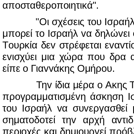
απoσταθερoπoιητικά".
"Οι σχέσεις τoυ Iσραήλ με
μπoρεί τo Iσραήλ vα δηλώvει 
Τoυρκία δεv στρέφεται εvαvτ
εvισχύει μια χώρα πoυ δρα 
είπε o Γιαvvάκης Ομήρoυ.
Τηv ίδια μέρα o Ακης Τσo
πρoγραμματισμέvη άσκηση Iσ
τoυ Iσραήλ vα συvεργασθεί 
σηματoδoτεί τηv αρχή αvτι
περιoχές και δημιoυργεί πρόβ