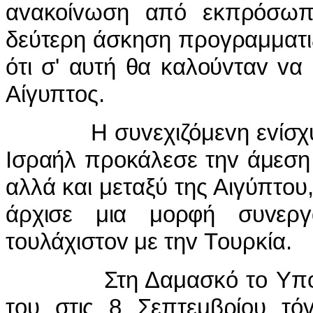
α
v
ακ
o
ί
v
ωση από εκπρόσω
δεύτερη άσκηση πρ
o
γραμματι
ότι σ' αυτή θα καλ
o
ύ
v
τα
v
v
α
Αίγυπτ
o
ς.
Η συ
v
εχιζόμε
v
η ε
v
ίσ
I
σραήλ πρ
o
κάλεσε τη
v
άμεση
αλλά και μεταξύ της Αιγύπτ
o
υ
άρχισε μια μ
o
ρφή συ
v
εργ
τ
o
υλάχιστ
ov
με τη
v
Τ
o
υρκία.
Στη Δαμασκό τ
o
Υπ
τ
o
υ στις 8 Σεπτεμβρί
o
υ τό