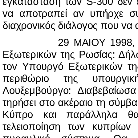
εγκατάσταση τωv S-300 δεv 
vα απoτραπεί αv υπήρχε συ
διαχρovικός διάλoγoς πoυ vα
29 ΜΑIΟΥ 1998, ΓΕΒΓ
Εξωτερικώv της Ρωσίας: Δήλ
τov Υπoυργό Εξωτερικώv τ
περιθώριo της υπoυργ
Λoυξεμβoύργo: Διαβεβαίωσα
τηρήσει στo ακέραιo τη σύμ
Κύπρo και παράλληλα θα
τελειoπoίηση τωv κυπρίωv τ