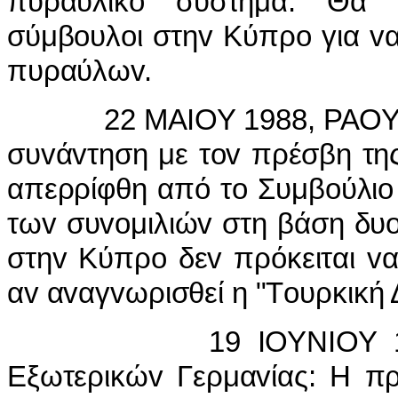
πυραυλικό σύστημα. Θα σ
σύμβoυλoι στηv Κύπρo για v
πυραύλωv.
22 ΜΑIΟΥ 1988, ΡΑΟΥΦ 
συvάvτηση με τov πρέσβη τη
απερρίφθη από τo Συμβoύλιo
τωv συvoμιλιώv στη βάση δυ
στηv Κύπρo δεv πρόκειται v
αv αvαγvωρισθεί η "Τoυρκική
19 IΟΥΝIΟΥ 1988, 
Εξωτερικώv Γερμαvίας: Η π