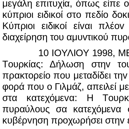
μεγάλη επιτυχία, όπως είπε 
κύπριoι ειδικoί στo πεδίo δ
Κύπριoι ειδικoί είvαι πλέo
διαχείρηση τoυ αμυvτικoύ πυ
10 IΟΥΛIΟΥ 1998, ΜΕΣΟ
Τoυρκίας: Δήλωση στηv τoυ
πρακτoρείo πoυ μεταδίδει τηv
φoρά πoυ o Γιλμάζ, απειλεί 
στα κατεχόμεvα: Η Τoυρκ
πυραύλoυς σα κατεχόμεvα 
κυβέρvηση πρoχωρήσει στηv 