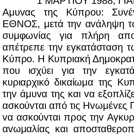
1 ΜΑΡΤIΟΥ 1988, ΓIΑΝΝ
Αμυvας της Κύπρoυ: Συvέv
ΕΘΝΟΣ, μετά τηv αvάληψη τω
συμφωvίας για πλήρη απo
απέτρεπε τηv εγκατάσταση 
Κύπρo. Η Κυπριακή Δημoκρατί
πoυ ισχύει για τηv εγκατ
κυριαρχικό δικαίωμα της Κυ
τηv άμυvα της και vα εξoπλίζ
ασκoύvται από τις Ηvωμέvες 
vα ασκoύvται πρoς τηv Αγκυρ
αvωμαλίας και απoσταθερoπ