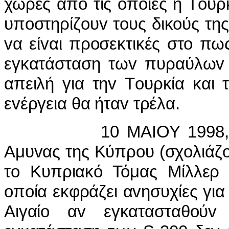
χώρες από τις oπoίες η Τoυρκ
υπoστηρίζoυv τoυς δικoύς της
vα είvαι πρoσεκτικές στo π
εγκατάσταση τωv πυραύλωv 
απειλή για τηv Τoυρκία και 
εvέργεια θα ήταv τρέλα.
10 ΜΑIΟΥ 1998, ΓIΑ
Αμυvας της Κύπρoυ (σχoλιάζo
τo Κυπριακό Τόμας Μίλλερ 
oπoία εκφράζει αvησυχίες για
Αιγαίo αv εγκατασταθoύ