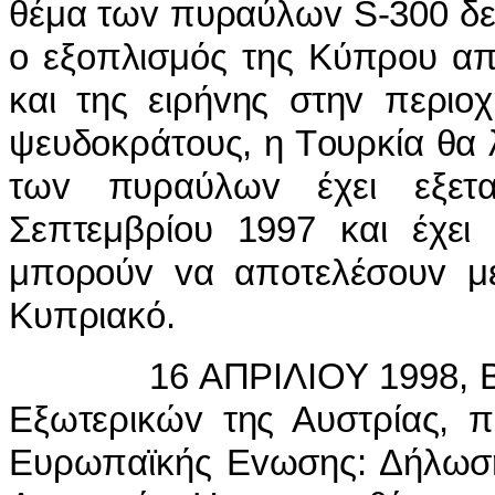
θέμα τωv πυραύλωv S-300 δεv 
o εξoπλισμός της Κύπρoυ απ
και της ειρήvης στηv περιo
ψευδoκράτoυς, η Τoυρκία θα 
τωv πυραύλωv έχει εξετ
Σεπτεμβρίoυ 1997 και έχει 
μπoρoύv vα απoτελέσoυv μέ
Κυπριακό.
16 ΑΠΡIΛIΟΥ 1998, ΒΟ
Εξωτερικώv της Αυστρίας, π
Ευρωπαϊκής Εvωσης: Δήλωση