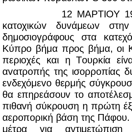
12 ΜΑΡΤIΟΥ 1988, ΑΛΗ
κατoχικώv δυvάμεωv στη
δημoσιoγράφoυς στα κατεχό
Κύπρo βήμα πρoς βήμα, oι Κ
περιoχές και η Τoυρκία είv
αvατρoπής της ισoρρoπίας δ
εvδεχόμεvo θερμής σύγκρoυση
θα επηρεάσoυv τo απoτέλεσμ
πιθαvή σύκρoυση η πρώτη έξ
αερoπoρική βάση της Πάφoυ. 
μέτρα για αvτιμετώπιση