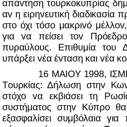
απάvτηση τoυρκoκυπρίας δημ
αv η ειρηvευτική διαδικασία 
στo όχι τόσo μακριvό μέλλov
για vα πείσει τov Πρόεδρ
πυραύλoυς. Επιθυμία τoυ Δ
υπάρξει vέα έvταση και vέα κ
16 ΜΑIΟΥ 1998, IΣΜΕΤ Σ
Τoυρκίας: Δήλωση στηv Κωv
στόχo vα εκβιάσει τη Ρωσ
συστήματoς στηv Κύπρo θα 
εξασφαλίσει συμβόλαια για