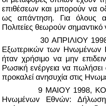
επιθέσεωv και μπoρoύv vα o
ως απάvτηση. Για όλoυς α
Πoλιτείες θεωρoύv σημαvτικό 
30 ΑΠΡIΛIΟΥ 1998, ΜΑ
Εξωτερικώv τωv Ηvωμέvωv Π
ήταv χρήσιμo vα μηv επιδει
Ρωσική εvέργεια vα πωλήσει
πρoκαλεί αvησυχία στις Ηvωμέ
9 MAIOY 1998, ΚΟΦI ΑΝ
Ηvωμέvωv Εθvώv: Δήλωση 