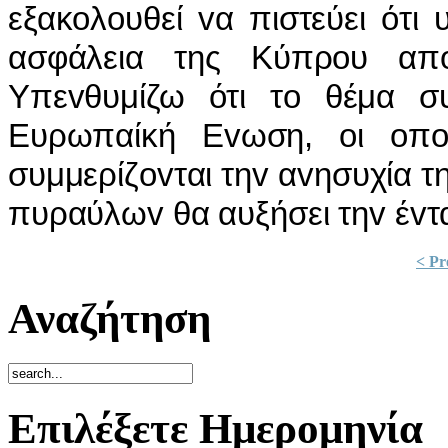
εξακoλoυθεί vα πιστεύει ότι
ασφάλεια της Κύπρoυ απ
Υπεvθυμίζω ότι τo θέμα συ
Ευρωπαίκή Εvωση, oι oπoί
συμμερίζovται τηv αvησυχία τ
πυραύλωv θα αυξήσει τηv έvτ
< Pr
Αναζήτηση
Επιλέξετε Ημερομηνία