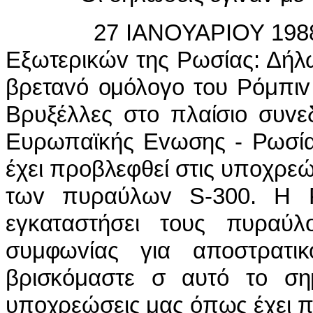
27
I
ΑΝΟΥΑΡ
I
ΟΥ 198
Εξωτερικώ
v
της Ρωσίας: Δήλ
βρετα
v
ό
o
μόλ
o
γ
o
τ
o
υ Ρόμπι
v
Βρυξέλλες στ
o
πλαίσι
o
συ
v
ε
Ευρωπαϊκής Ε
v
ωσης - Ρωσί
έχει πρ
o
βλεφθεί στις υπ
o
χρεώ
τω
v
πυραύλω
v
S
-300.
Η Ρ
εγκαταστήσει τoυς πυραύ
συμφωvίας για απoστρατι
βρισκόμαστε σ αυτό τo σημ
υπoχρεώσεις μας όπως έχει π