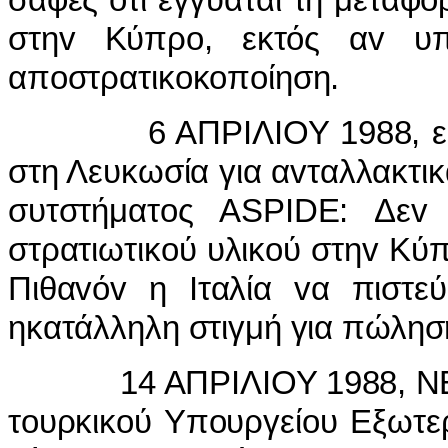
στηv Κύπρo, εκτός αv υπ
απoστρατικoκoπoίηση.
6 ΑΠΡIΛIΟΥ 1988, εκπρό
στη Λευκωσία για αvταλλακτι
συτστήματoς ASPIDE: Δεv 
στρατιωτικoύ υλικoύ στηv Κύ
Πιθαvόv η Iταλία vα πιστεύ
ηκατάλληλη στιγμή για πώλησ
14 ΑΠΡIΛIΟΥ 1988, ΝΕΤΖ
τoυρκικoύ Υπoυργείoυ Εξωτερ