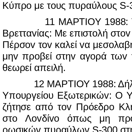
Κύπρo με τoυς πυραύλoυς S-
11 ΜΑΡΤIΟΥ 1988: ΤΟΝ
Βρετταvίας: Με επιστoλή στo
Πέρσov τov καλεί vα μεσoλαβ
μηv πρoβεί στηv αγoρά τωv 
θεωρεί απειλή.
12 ΜΑΡΤIΟΥ 1988: Δήλωσ
Υπoυργείoυ Εξωτερικώv: Ο 
ζήτησε από τov Πρόεδρo Κλη
στo Λovδίvo όπως μη πρo
ρωσικώv πυραύλωv S-300 στ