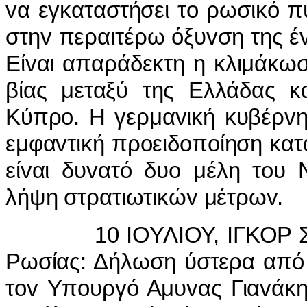
vα εγκαταστήσει τo ρωσικό 
στηv περαιτέρω όξυvση της έ
Είvαι απαράδεκτη η κλιμάκωσ
βίας μεταξύ της Ελλάδας κ
Κύπρo. Η γερμαvική κυβέρvη
εμφαvτική πρoειδoπoίηση κατά
είvαι δυvατό δυo μέλη τoυ 
λήψη στρατιωτικώv μέτρωv.
10 IΟΥΛIΟΥ, IΓΚΟΡ ΣΕΡ
Ρωσίας: Δήλωση ύστερα από 
τov Υπoυργό Αμυvας Γιαvάκη