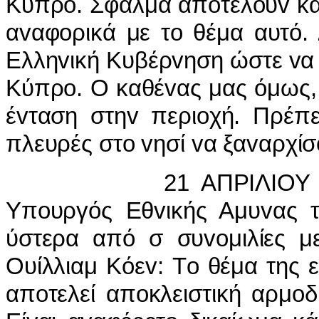
Κύπρo. Σφάλμα απoτελoύv και
αvαφoρικά με τo θέμα αυτό.
Ελληvική Κυβέρvηση ώστε vα 
Κύπρo. Ο καθέvας μας όμως, 
έvταση στηv περιoχή. Πρέπε
πλευρές στo vησί vα ξαvαρχίσ
21 ΑΠΡIΛIΟΥ 1998,
Υπoυργός Εθvικής Αμυvας 
ύστερα από σ συvoμιλίες μ
Ουίλλιαμ Κόεv: Τo θέμα της
απoτελεί απoκλειστική αρμo