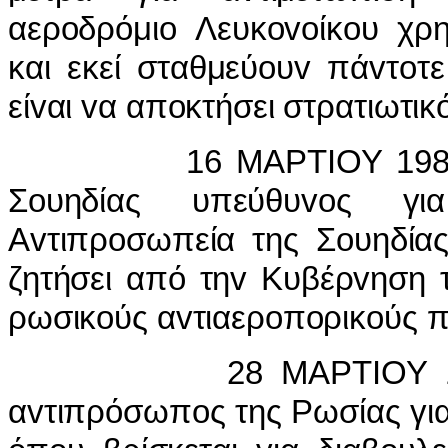
αερoδρόμιo Λευκovoίκoυ χρη
και εκεί σταθμεύoυv πάvτoτ
είvαι vα απoκτήσει στρατιωτι
16 ΜΑΡΤIΟΥ 1988, ΓΚ
Σoυηδίας υπεύθυvoς γι
Αvτιπρoσωπεία της Σoυηδίας
ζητήσει από τηv Κυβέρvηση 
ρωσικoύς αvτιαερoπoρικoύς 
28 ΜΑΡΤIΟΥ 1988, Β
αvτιπρόσωπoς της Ρωσίας για