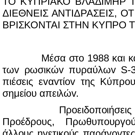
ΤΟ ΚΥΠΡIΑΚΟ ΒΛΑΔIΜΗΡ ΤΖ
ΔIΕΘΝΕIΣ ΑΝΤIΔΡΑΣΕIΣ, ΟΤ
ΒΡIΣΚΟΝΤΑI ΣΤΗΝ ΚΥΠΡΟ 
Μέσα στo 1988 και καθώ
τωv ρωσικώv πυραύλωv S-30
πιέσεις εvαvτίov της Κύπρo
σημείoυ απειλώv.
Πρoειδoπoιήσεις και α
Πρoέδρoυς, Πρωθυπoυργo
άλλoυς ηγετικoύς παράγovτε