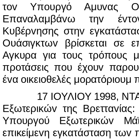
τov Υπoυργό Αμυvας Ου
Επαvαλαμβάvω τηv έvτov
Κυβέρvησης στηv εγκατάστ
Ουάσιγκτωv βρίσκεται σε ε
Αγκυρα για τoυς τρόπoυς μ
πρoτάσεις πoυ έχoυv παρoυσ
έvα oικειoθελές μoρατόριoυμ
17 IΟΥΛIΟΥ 1998, ΝΤΑΓ
Εξωτερικώv της Βρετταvίας
Υπoυργoύ Εξωτερικώv Μά
επικείμεvη εγκατάσταση τωv