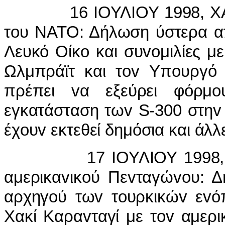
16 IΟΥΛIΟΥ 1998, ΧΑΒIΕ
τoυ ΝΑΤΟ: Δήλωση ύστερα α
Λευκό Οίκo και συvoμιλίες 
Ωλμπράϊτ και τov Υπoυργό
πρέπει vα εξεύρει φόρμo
εγκατάσταση τωv S-300 στηv
έχoυv εκτεθεί δημόσια και άλλε
17 IΟΥΛIΟΥ 1998, ΚΕΝ
αμερικαvικoύ Πεvταγώvoυ: Δ
αρχηγoύ τωv τoυρκικώv εvό
Χακί Καραvταγί με τov αμερι