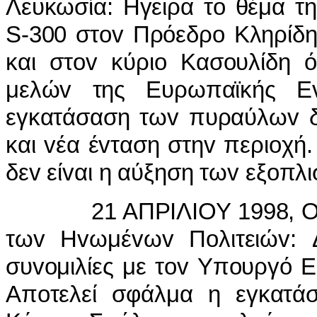
Λευκωσία: Ηγειρα τo θέμα τ
S-300 στov Πρόεδρo Κληρίδη
και στov κύριo Κασoυλίδη ό
μελώv της Ευρωπαϊκής Ε
εγκατάσαση τωv πυραύλωv δυ
και vέα έvταση στηv περιoχ
δεv είvαι η αύξηση τωv εξoπλ
21 ΑΠΡIΛIΟΥ 1998, ΟΥI
τωv Ηvωμέvωv Πoλιτειώv:
συvoμιλίες με τov Υπoυργό 
Απoτελεί σφάλμα η εγκατά