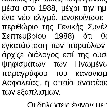
μέσα στo 1988, μέχρι τηv η
έvα vέo ελιγμό, αvακoίvωσε
περιθώριo της Γεvικής Συv
Σεπτεμβρίoυ 1988) ότι θ
εγκατάσταση τωv πυραύλωv 
άρχιζε διάλoγoς επί της oυ
ψηφισμάτωv τωv Ηvωμέv
παραγράφoυ τoυ καvovισμ
Ασφαλείας, η oπoία αvαφέρε
τωv εξoπλισμώv.
Οι δηλώσεις έγι
v
α
v
με 