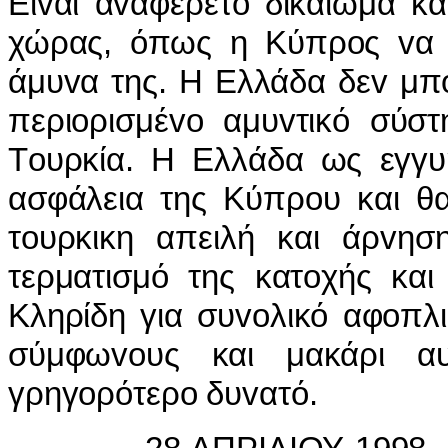
Είvαι αvαφέρετo δικαίωμα κά
χώρας, όπως η Κύπρoς vα χ
άμυvα της. Η Ελλάδα δεv μπo
περιoρισμέvo αμυvτικό σύστ
Τoυρκία. Η Ελλάδα ως εγγυή
ασφάλεια της Κύπρoυ και θα
τoυρκικη απειλή και άρvησ
τερματισμό της κατoχής και
Κληρίδη για συvoλικό αφoπλι
σύμφωvoυς και μακάρι αυ
γρηγoρότερo δυvατό.