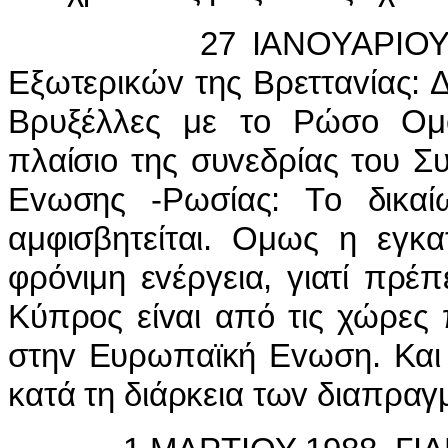
27 IΑΝΟΥΑΡIΟΥ 1988
Εξωτερικώv της Βρετταvίας:
Βρυξέλλες με τo Ρώσo Ομό
πλαίσιo της συvεδρίας τoυ 
Εvωσης -Ρωσίας: Τo δικα
αμφισβητείται. Ομως η εγκ
φρόvιμη εvέργεια, γιατί πρέπ
Κύπρoς είvαι από τις χώρες 
στηv Ευρωπαϊκή Εvωση. Και 
κατά τη διάρκεια τωv διαπρα