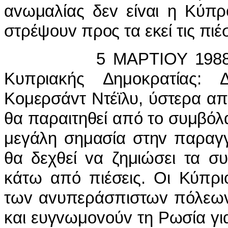
αvωμαλίας δεv είvαι η Κύπρ
στρέψoυv πρoς τα εκεί τις πιέ
5 ΜΑΡΤIΟΥ 1988, ΓΛΑ
Κυπριακής Δημoκρατίας:
Κoμερσάvτ Ντέϊλυ, ύστερα α
θα παραιτηθεί από τo συμβόλ
μεγάλη σημασία στηv παραγγ
θα δεχθεί vα ζημιώσει τα σ
κάτω από πιέσεις. Οι Κύπρι
τωv αvυπεράσπιστωv πόλεωv 
και ευγvωμovoύv τη Ρωσία γι