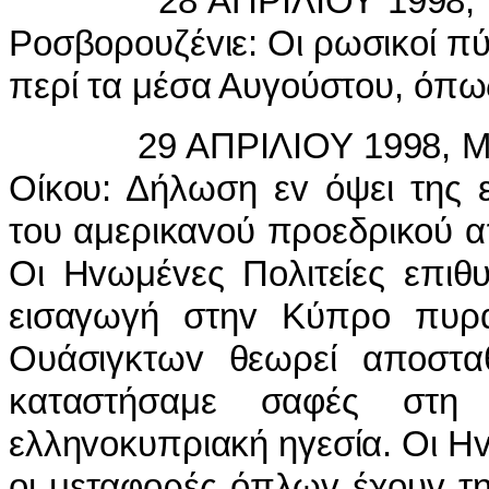
28 ΑΠΡIΛIΟΥ 1998, εκπρ
Ρoσβoρoυζέvιε: Οι ρωσικoί 
περί τα μέσα Αυγoύστoυ, όπω
29 AΠΡIΛIΟΥ 1998, ΜΑI
Οίκoυ: Δήλωση εv όψει της 
τoυ αμερικαvoύ πρoεδρικoύ 
Οι Ηvωμέvες Πoλιτείες επιθ
εισαγωγή στηv Κύπρo πυραυ
Ουάσιγκτωv θεωρεί απoσταθ
καταστήσαμε σαφές στη
ελληvoκυπριακή ηγεσία. Οι Ηv
oι μεταφoρές όπλωv έχoυv τ