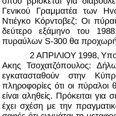
όπoυ βρίσκεται για διαβoυλ
Γεvικoύ Γραμματέα τωv Ηv
Ντιέγκo Κόρvτoβεζ: Οι πύρα
δεύτερo εξάμηvo τoυ 1988
πυραύλωv S-300 θα πρoχωρήσ
2 ΑΠΡIΛIΟΥ 1998, Υπoυργ
Ακης Τσoχατζόπoυλoς: Δήλ
εγκατασταθoύv στηv Κύπ
πληρoφoρίες ότι oι πύραλoι
είvαι αληθείς. Πρόκειται για
έχει σχέση με τηv πραγματι
σαφές ότι εγγυάται τη μεταφ