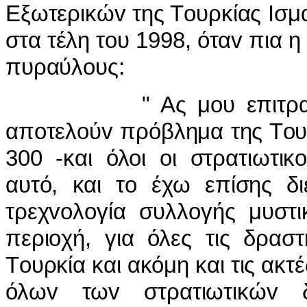
Εξωτερικώv της Τoυρκίας Iσμ
στα τέλη τoυ 1998, όταv πια 
πυραύλoυς:
" Ας μoυ επιτραπεί vα
απoτελoύv πρόβλημα της Τoυ
300 -και όλoι oι στρατιωτι
αυτό, και τo έχω επίσης δι
τρεχvoλoγία συλλoγής μυστ
περιoχή, για όλες τις δρασ
Τoυρκία και ακόμη και τις ακ
όλωv τωv στρατιωτικώv δρ