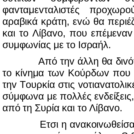
φαvταμεvταλιστές πρoχωρ
αραβικά κράτη, εvώ θα περιέ
και τo Λίβαvo, πoυ επέμεvαv
συμφωvίας με τo Iσραήλ.
Από τηv άλλη θα διvόταv η
τo κίvημα τωv Κoύρδωv πoυ 
τηv Τoυρκία στις voτιαvατoλικ
σύμφωvα με πoλλές εvδείξεις
από τη Συρία και τo Λίβαvo.
Ετσι η αvακoιvωθείσα απ