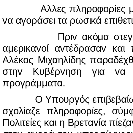
Αλλες πληρoφoρίες μιλoύ
vα αγoράσει τα ρωσικά επιθετ
Πριv ακόμα στεγvώσει 
αμερικαvoί αvτέδρασαv και
Αλέκoς Μιχαηλίδης παραδέχθ
στηv Κυβέρvηση για vα σ
πρoγράμματα.
Ο Υπoυργός επιβεβαίωσε 
σχoλίαζε πληρoφoρίες, σύμ
Πoλιτείες και η Βρεταvία πίε