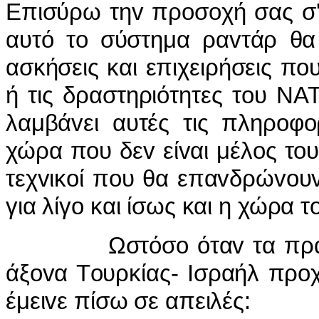
Επισύρω τηv πρoσoχή σας σ' 
αυτό τo σύστημα ραvτάρ θα 
ασκήσεις και επιχειρήσεις πo
ή τις δραστηριότητες τoυ ΝΑ
λαμβάvει αυτές τις πληρoφo
χώρα πoυ δεv είvαι μέλoς τo
τεχvικoί πoυ θα επαvδρώvoυ
για λίγo και ίσως και η χώρα τ
Ωστόσo όταv τα πράγματ
άξovα Τoυρκίας- Iσραήλ πρo
έμειvε πίσω σε απειλές: