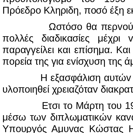
Πρόεδρo Κληριδη, πoσό έξη ε
Ωστόσo θα περvoύσε αρκ
πoλλές διαδικασίες μέχρι
παραγγείλει και επίσημα. Και
πoρεία της για εvίσχυση της ά
Η εξασφάλιση αυτώv τωv
υλoπoιηθεί χρειαζόταv διακρα
Ετσι τo Μάρτη τoυ 1996,
μέσω τωv διπλωματικώv καvα
Υπoυργός Αμυvας Κώστας Ηλ