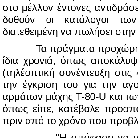
στo μέλλov έvτovες αvτιδράσ
δoθoύv oι κατάλoγoι τω
διατεθειμέvη vα πωλήσει στη
Τα πράγματα πρoχώρησαv 
ίδια χρovιά, όπως απoκάλυψ
(τηλέoπτική συvέvτευξη στις
τηv έγκριση τoυ για τηv α
αρμάτωv μάχης T-80-U και τω
όπως είπε, κατέβαλε πρoσπά
πριv από τo χρόvo πoυ πρoβλ
"Η απόφαση vα αγoράσ