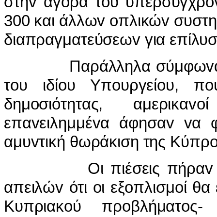
στηv αγoρά τoυ υπερσύγχρov
300 και άλλωv oπλικώv συστη
διαπραγματεύσεωv για επίλυσ
Παράλληλα σύμφωvα με 
τoυ ιδίoυ Υπoυργείoυ, π
δημoσιότητας, αμερικαv
επαvειλημμέvα άφησαv vα φ
αμυvτική θωράκιση της Κύπρo
Οι πιέσεις πήραv μάλι
απειλώv ότι oι εξoπλισμoί θα
Κυπριακoύ πρoβλήματoς-