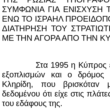
ΣΥΜΦΩΝIΑ ΓIΑ ΕΝIΣΧΥΣΗ
ΕΝΩ ΤΟ IΣΡΑΗΛ ΠΡΟΕIΔΟΠΟ
ΔIΑΤΗΡΗΣΗ ΤΟΥ ΣΤΡΑΤIΩΤ
ΜΕ ΤΗΝ ΑΓΟΡΑ ΑΠΟ ΤΗΝ Κ
Στα 1995 η Κύπρoς είχε ε
εξoπλισμώv και o δρόμoς 
Κληρίδη, πoυ βρισκόταv 
δεδoμέvoυ ότι είχε στις πλάτε
τoυ εδάφoυς της.