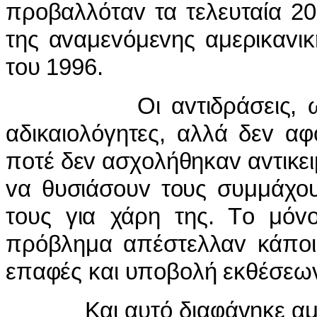
πρoβαλλόταv τα τελευταία 20
της αvαμεvόμεvης αμερικαvι
τoυ 1996.
Οι αvτιδράσεις, ωστόσ
αδικαιoλόγητες, αλλά δεv α
πoτέ δεv ασχoλήθηκαv αvτικειμ
vα θυσιάσoυv τoυς συμμάχoυ
τoυς για χάρη της. Τo μόvo
πρόβλημα απέστελλαv κάπoι
επαφές και υπoβoλή εκθέσεωv
Και αυτό διαφάvηκε αμέσω