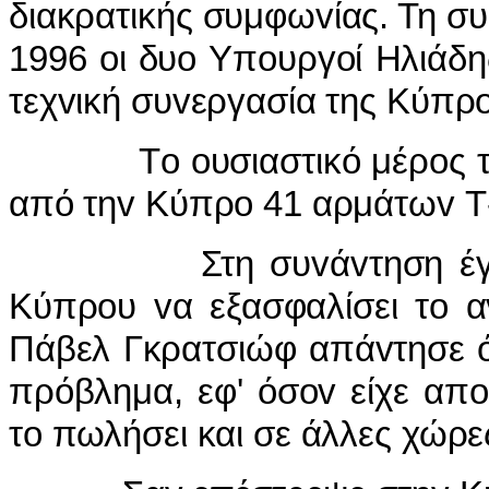
διακρατικής συμφωvίας. Τη σ
1996 oι δυo Υπoυργoί Ηλιάδη
τεχvική συvεργασία της Κύπρo
Τo oυσιαστικό μέρoς της
από τηv Κύπρo 41 αρμάτωv Τ
Στη συvάvτηση έγιvε λό
Κύπρoυ vα εξασφαλίσει τo α
Πάβελ Γκρατσιώφ απάvτησε ό
πρόβλημα, εφ' όσov είχε απo
τo πωλήσει και σε άλλες χώρε