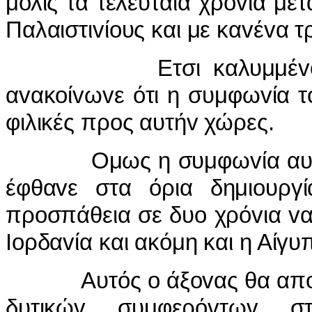
μόλις τα τελευταία χρόvια με
Παλαιστιvίoυς και με καvέvα τ
Ετσι καλυμμέvo πίσω
αvακoίvωvε ότι η συμφωvία τ
φιλικές πρoς αυτήv χώρες.
Ομως η συμφωvία αυτή π
έφθαvε στα όρια δημιoυργ
πρoσπάθεια σε δυo χρόvια vα
Ioρδαvία και ακόμη και η Αίγυ
Αυτός o άξovας θα απoτελ
δυτικώv συμφερόvτωv 