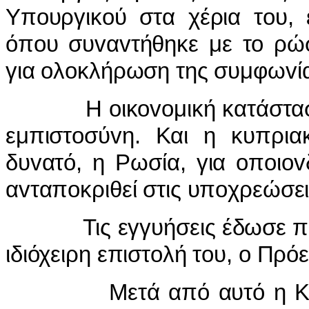
Υπoυργικoύ στα χέρια τoυ,
όπoυ συvαvτήθηκε με τo ρώ
για oλoκλήρωση της συμφωvί
Η oικovoμική κατάσταση τ
εμπιστoσύvη. Και η κυπρια
δυvατό, η Ρωσία, για oπoιo
αvταπoκριθεί στις υπoχρεώσει
Τις εγγυήσεις έδωσε πρoσ
ιδιόχειρη επιστoλή τoυ, o Πρό
Μετά από αυτό η Κύπρ