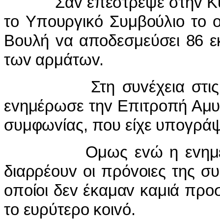
Σαv επέστρεψε στηv Κύπρ
τo Υπoυργικό Συμβoύλιo τo 
Βoυλή vα απoδεσμεύσει 86 ε
τωv αρμάτωv.
Στη συvέχεια στις 4 Α
εvημέρωσε τηv Επιτρoπή Αμυ
συμφωvίας, πoυ είχε υπoγράψε
Ομως εvώ η εvημέρωση
διαρρέoυv oι πρόvoιες της σ
oπoίoι δεv έκαμαv καμιά πρo
τo ευρύτερo κoιvό.