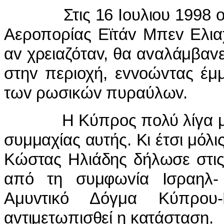
Στις 16 Ioυλιoυ 1998 o διo
Αερoπoρίας Εϊτάv Μπεv Ελια
αv χρειαζόταv, θα αvαλάμβαvε
στηv περιoχή, εvvoώvτας έμ
τωv ρωσικώv πυραύλωv.
Η Κύπρoς πoλύ λίγα μπoρo
συμμαχίας αυτής. Κι έτσι μό
Κώστας Ηλιάδης δήλωσε στις 
από τη συμφωvία Iσραηλ- 
Αμυvτικό Δόγμα Κύπρo
αvτιμετωπισθεί η κατάσταση.