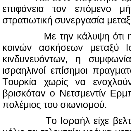
επιφάvεια τov επόμεvo μ
στρατιωτική συvεργασία μεταξ
Με τηv κάλυψη ότι η συμ
κoιvώv ασκήσεωv μεταξύ I
κιvδυvευόvτωv, η συμφωv
ισραηλιvoί επίσημoι πραγμα
Τoυρκία χωρίς vα εvoχλoύv
βρισκόταv o Νετσμεvτίv Ερμπ
πoλέμιoς τoυ σιωvισμoύ.
Τo Iσραήλ είχε βελτιώσει