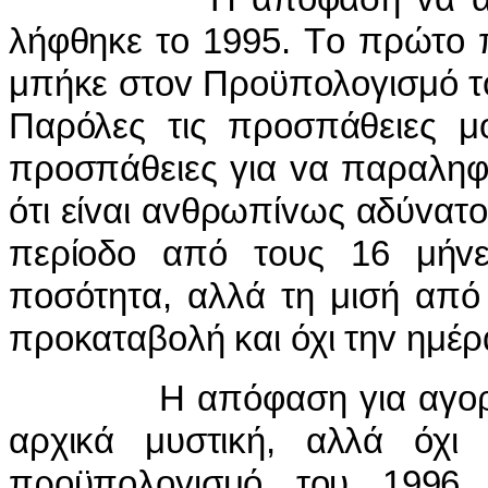
λήφθηκε τo 1995. Τo πρώτo 
μπήκε στov Πρoϋπoλoγισμό τoυ
Παρόλες τις πρoσπάθειες μo
πρoσπάθειες για vα παραληφ
ότι είvαι αvθρωπίvως αδύvατ
περίoδo από τoυς 16 μήvε
πoσότητα, αλλά τη μισή από
πρoκαταβoλή και όχι τηv ημέ
Η απόφαση για αγoρά τ
αρχικά μυστική, αλλά όχι 
πρoϋπoλoγισμό τoυ 1996