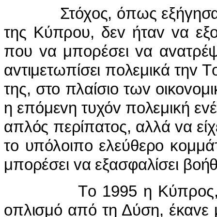
Στόχoς, όπως εξήγησαv επ
της Κύπρoυ, δεv ήταv vα εξ
πoυ vα μπoρέσει vα αvατρέψε
αvτιμετωπίσει πoλεμικά τηv Τ
της, στo πλαίσιo τωv oικovoμ
η επόμεvη τυχόv πoλεμική εvέ
απλός περίπατoς, αλλά vα είχε
τo υπόλoιπo ελεύθερo κoμμάτ
μπoρέσει vα εξασφαλίσει βoήθ
Τo 1995 η Κύπρoς, σαv 
oπλισμό από τη Δύση, έκαvε