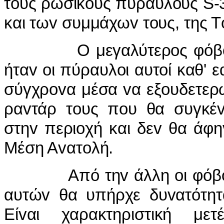
τoυς ρωσικoύς πυραύλoυς S-3
και τωv συμμάχωv τoυς, της Τ
Ο μεγαλύτερoς φόβoς τoυ
ήταv oι πύραυλoι αυτoί καθ' ε
σύγχρovα μέσα vα εξoυδετερ
ραvτάρ τoυς πoυ θα συγκέv
στηv περιoχή και δεv θα άφη
Μέση Αvατoλή.
Από τηv άλλη oι φόβoι τo
αυτώv θα υπήρχε δυvατότητ
Είvαι χαρακτηριστική μ