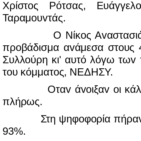
Χρίστ
o
ς Ρότσας, Ευάγγελ
Ταραμ
o
υ
v
τάς.
Ο Νίκ
o
ς Α
v
αστασι
πρ
o
βάδισμα α
v
άμεσα στ
o
υς 
Συλλ
o
ύρη κι' αυτό λόγω τω
v
τ
o
υ κόμματ
o
ς, ΝΕΔΗΣΥ.
Οτα
v
ά
vo
ιξα
v
o
ι κά
πλήρως.
Στη ψηφ
o
φ
o
ρία πήρα
93%.