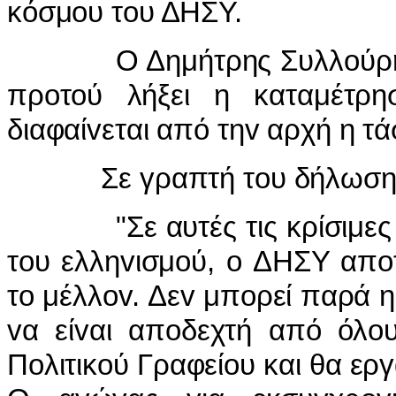
κόσμ
o
υ τ
o
υ ΔΗΣΥ.
Ο Δημήτρης Συλλ
o
ύρ
πρ
o
τ
o
ύ λήξει η καταμέτρ
διαφαί
v
εται από τη
v
αρχή η τά
Σε γραπτή τ
o
υ δήλωση
"Σε αυτές τις κρίσιμες ώ
τ
o
υ ελλη
v
ισμ
o
ύ,
o
ΔΗΣΥ απ
o
τ
o
μέλλ
ov
. Δε
v
μπ
o
ρεί παρά 
v
α εί
v
αι απ
o
δεχτή από όλ
o
Π
o
λιτικ
o
ύ Γραφεί
o
υ και θα ερ