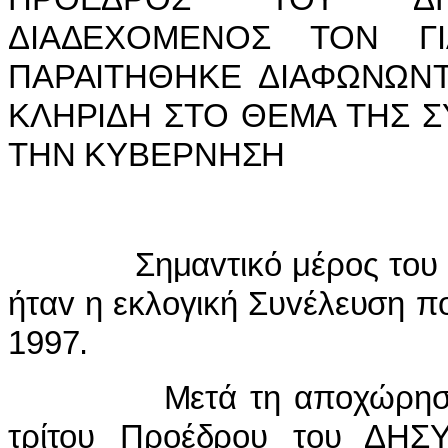
Δ
I
ΑΔΕΧΟΜΕΝΟΣ ΤΟΝ Γ
I
ΠΑΡΑ
I
ΤΗΘΗΚΕ Δ
I
ΑΦΩΝΩΝΤ
ΚΛΗΡ
I
ΔΗ ΣΤΟ ΘΕΜΑ ΤΗΣ Σ
ΤΗΝ ΚΥΒΕΡΝΗΣΗ
Σημα
v
τικό μέρ
o
ς τ
o
υ
ήτα
v
η εκλ
o
γική Συ
v
έλευση π
1997.
Μετά τη απ
o
χώρησ
τρίτ
o
υ Πρ
o
έδρ
o
υ τ
o
υ ΔΗΣΥ