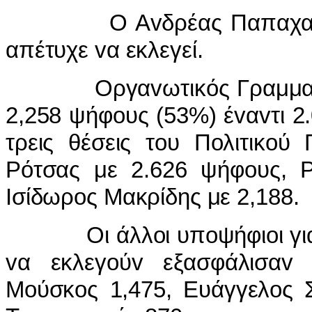
Ο Α
v
δρέας Παπαχ
απέτυχε
v
α εκλεγεί.
Οργα
v
ωτικός Γραμμ
2,258 ψήφ
o
υς (53%) έ
v
α
v
τι 2
τρεις θέσεις τ
o
υ Π
o
λιτικ
o
ύ 
Ρότσας με 2.626 ψήφ
o
υς, Ρ
I
σίδωρ
o
ς Μακρίδης με 2,188.
Οι άλλ
o
ι υπ
o
ψήφι
o
ι γι
v
α εκλεγ
o
ύ
v
εξασφάλισα
v
Μ
o
ύσκ
o
ς 1,475, Ευάγγελ
o
ς 