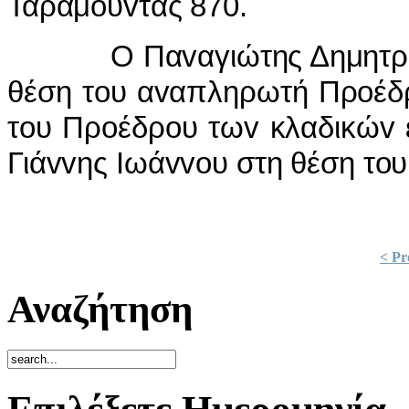
Ταραμ
o
υ
v
τάς 870.
Ο Πα
v
αγιώτης Δημητρ
θέση τ
o
υ α
v
απληρωτή Πρ
o
έδ
τ
o
υ Πρ
o
έδρ
o
υ τω
v
κλαδικώ
v
Γιά
vv
ης
I
ωά
vvo
υ στη θέση τ
o
υ
< Pr
Αναζήτηση