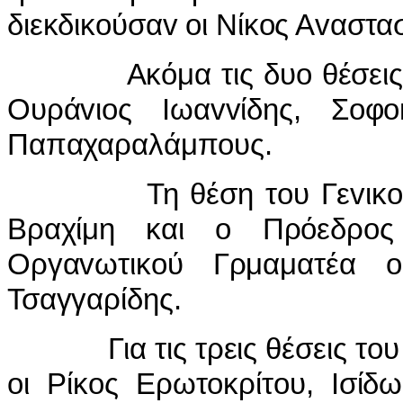
διεκδικ
o
ύσα
v
o
ι Νίκ
o
ς Α
v
αστασ
Ακόμα τις δυ
o
θέσει
Ουρά
v
ι
o
ς
I
ωα
vv
ίδης, Σ
o
φ
o
Παπαχαραλάμπ
o
υς.
Τη θέση τ
o
υ Γε
v
ικ
o
Βραχίμη και
o
Πρόεδρ
o
ς
Οργα
v
ωτικ
o
ύ Γρμαματέα
o
Τσαγγαρίδης.
Για τις τρεις θέσεις τ
o
υ
o
ι Ρίκ
o
ς Ερωτ
o
κρίτ
o
υ,
I
σίδ