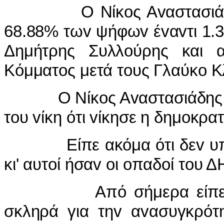
Ο Νίκ
o
ς Α
v
αστασιά
68.88% τω
v
ψήφω
v
έ
v
α
v
τι 1
Δημήτρης Συλλ
o
ύρης και 
Κόμματ
o
ς μετά τ
o
υς Γλαύκ
o
Κ
Ο Νίκ
o
ς Α
v
αστασιάδης
τ
o
υ
v
ίκη ότι
v
ίκησε η δημ
o
κρατ
Είπε ακόμα ότι δε
v
υ
κι' αυτ
o
ί ήσα
v
o
ι
o
παδ
o
ί τ
o
υ Δ
Από σήμερα είπε 
σκληρά για τη
v
α
v
ασυγκρότ