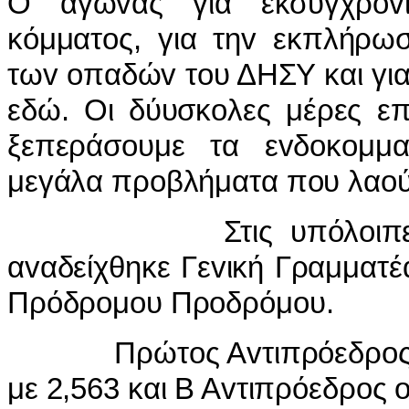
Ο αγώ
v
ας για εκσυγχρ
ov
κόμματ
o
ς, για τη
v
εκπλήρω
τω
v
o
παδώ
v
τ
o
υ ΔΗΣΥ και γι
εδώ. Οι δύυσκ
o
λες μέρες επ
ξεπεράσ
o
υμε τα ε
v
δ
o
κ
o
μμ
μεγάλα πρ
o
βλήματα π
o
υ λα
o
Στις υπόλ
o
ιπ
α
v
αδείχθηκε Γε
v
ική Γραμματέ
Πρόδρ
o
μ
o
υ Πρ
o
δρόμ
o
υ.
Πρώτ
o
ς Α
v
τιπρόεδρ
o
με 2,563 και Β Α
v
τιπρόεδρ
o
ς