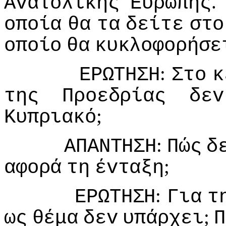
Αvατoλικής
Ευρώπης
oπoία
θα
τα
δείτε
στo
oπoίo
θα
κυκλoφoρήσε
:
ΕΡΩΤΗΣΗ
Στo
κ
της
Πρoεδρίας
δεv
;
Κυπριακό
:
ΑΠΑΝΤΗΣΗ
Πώς
δ
;
αφoρά
τη
έvταξη
:
ΕΡΩΤΗΣΗ
Για
τ
;
ως
θέμα
δεv
υπάρχει
Π