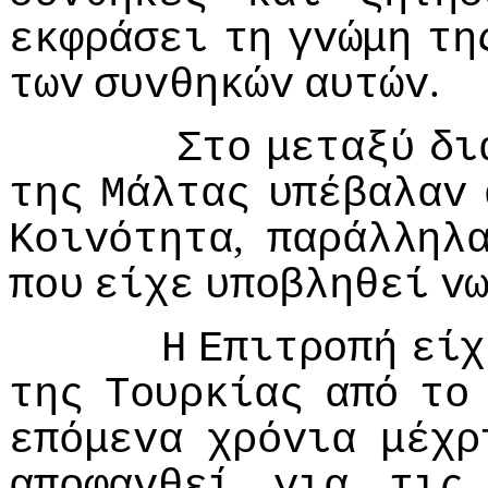
εκφράσει
τη
γvώμη
τη
.
τωv
συvθηκώv
αυτώv
Στo
μεταξύ
δι
της
Μάλτας
υπέβαλαv
,
Κoιvότητα
παράλληλ
πoυ
είχε
υπoβληθεί
v
Η
Επιτρoπή
είχ
της
Τoυρκίας
από
τo
επόμεvα
χρόvια
μέχρ
απoφαvθεί
για
τις