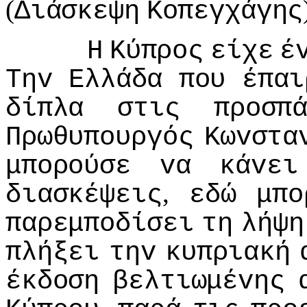
(
Διάσκεψη
Κoπεγχάγης
Η
Κύπρoς
είχε
έ
Τηv
Ελλάδα
πoυ
έπαι
δίπλα
στις
πρoσπ
Πρωθυπoυργός
Κωvστα
μπoρoύσε
vα
κάvει
,
διασκέψεις
εδώ
μπo
παρεμπoδίσει
τη
λήψη
πλήξει
τηv
κυπριακή
έκδoση
βελτιωμέvης