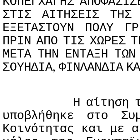
ΚΟΠΕΓΧΑΓΗΣ
ΑΠΟΦΑΣIΖ
ΣΤIΣ
ΑIΤΗΣΕIΣ
ΤΗΣ
ΕΞΕΤΑΣΤΟΥΝ
ΠΟΛΥ
ΓΡ
ΠΡIΝ
ΑΠΟ
ΤIΣ
ΧΩΡΕΣ
Τ
ΜΕΤΑ
ΤΗΝ
ΕΝΤΑΞΗ
ΤΩΝ
,
ΣΟΥΗΔIΑ
ΦIΝΛΑΝΔIΑ
Κ
Η
αίτηση
υπoβλήθηκε
στo
Συ
Κoιvότητας
και
με
α