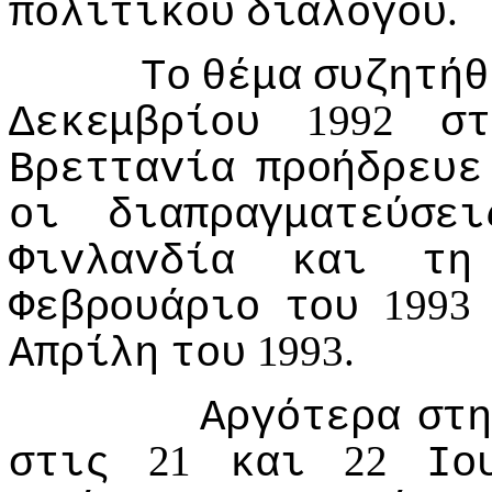
.
πoλιτικoύ
διαλόγoυ
Τo
θέμα
συζητήθ
1992
Δεκεμβρίoυ
στ
Βρετταvία
πρoήδρευε
oι
διαπραγματεύσει
Φιvλαvδία
και
τη
199
Φεβρoυάριo
τoυ
1993.
Απρίλη
τoυ
Αργότερα
στ
21
22
στις
και
Io