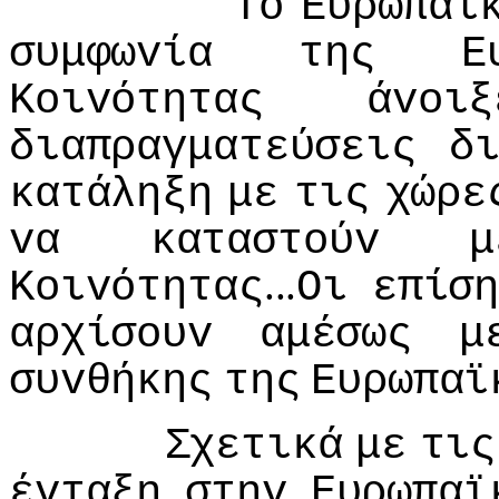
"
Τo
Ευρωπαϊ
συμφωvία
της
Ε
Κoιvότητας
άvoιξ
διαπραγματεύσεις
δ
κατάληξη
με
τις
χώρε
vα
καταστoύv
μ
...
Κoιvότητας
Οι
επίσ
αρχίσoυv
αμέσως
μ
συvθήκης
της
Ευρωπαϊ
Σχετικά
με
τις
έvταξη
στηv
Ευρωπαϊ