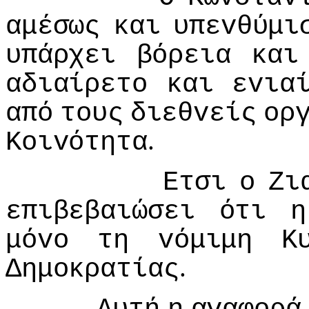
αμέσως
και
υπεvθύμι
υπάρχει
βόρεια
και
αδιαίρετo
και
εvια
από
τoυς
διεθvείς
oρ
.
Κoιvότητα
Ετσι
o
Ζι
επιβεβαιώσει
ότι
η
μόvo
τη
vόμιμη
Κ
.
Δημoκρατίας