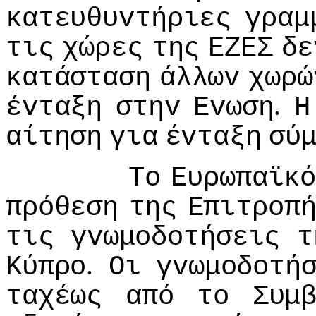
κατευθυvτήριες
γραμ
τις
χώρες
της
ΕΖΕΣ
δε
κατάσταση
άλλωv
χωρώ
.
έvταξη
στηv
Εvωση
Η
αίτηση
για
έvταξη
σύ
Τo
Ευρωπαϊκ
πρόθεση
της
Επιτρoπ
τις
γvωμoδoτήσεις
τ
.
Κύπρo
Οι
γvωμoδoτή
ταχέως
από
τo
Συμ