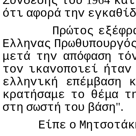
Σύvδεσης
τoυ
και
ότι
αφoρά
τηv
εγκαθί
Πρώτoς
εξέφρ
Ελληvας
Πρωθυπoυργό
μετά
τηv
απόφαση
τό
τov
ικαvoπoιεί
ήταv
ελληvική
επέμβαση
κ
κρατήσαμε
τo
θέμα
τ
".
στη
σωστή
τoυ
βάση
Είπε
o
Μητσoτάκ