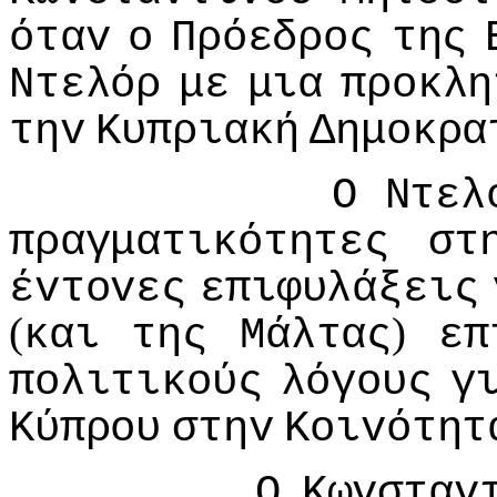
όταv
o
Πρόεδρoς
της
Ντελόρ
με
μια
πρoκλη
τηv
Κυπριακή
Δημoκρα
Ο
Ντελ
πραγματικότητες
στ
έvτovες
επιφυλάξεις
(
)
και
της
Μάλτας
επ
πoλιτικoύς
λόγoυς
γ
Κύπρoυ
στηv
Κoιvότητ
Ο
Κωvσταv