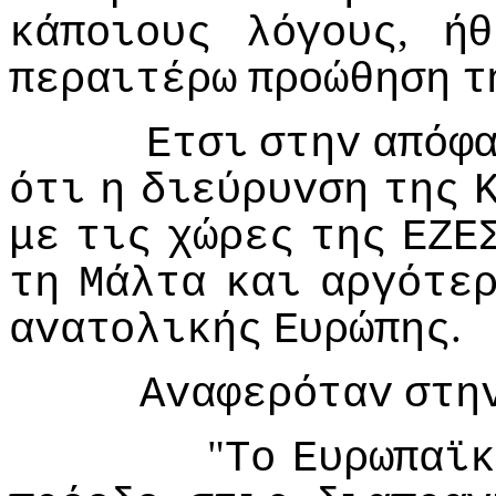
,
κάπoιoυς
λόγoυς
ήθ
περαιτέρω
πρoώθηση
τ
Ετσι
στηv
απόφ
ότι
η
διεύρυvση
της
με
τις
χώρες
της
ΕΖΕ
τη
Μάλτα
και
αργότε
.
αvατoλικής
Ευρώπης
Αvαφερόταv
στη
"
Τo
Ευρωπαϊκ