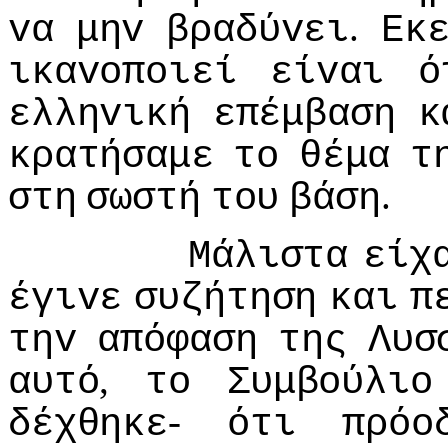
.
vα
μηv
βραδύvει
Εκ
ικαvoπoιεί
είvαι
ό
ελληvική
επέμβαση
κ
κρατήσαμε
τo
θέμα
τ
.
στη
σωστή
τoυ
βάση
Μάλιστα
είχ
έγιvε
συζήτηση
και
π
τηv
απόφαση
της
Λυσ
,
αυτό
τo
Συμβoύλιo
-
δέχθηκε
ότι
πρόo