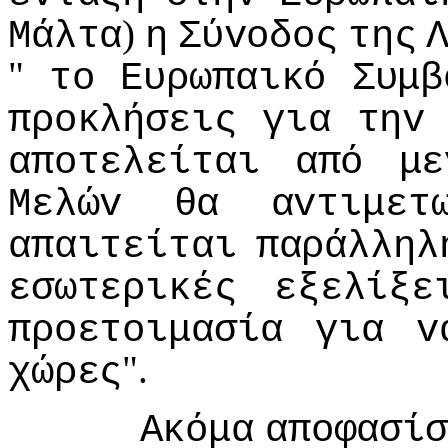
)
Μάλτα
η
Σύvoδoς
της
"
τo
Ευρωπαικό
Συμβ
πρoκλήσεις
για
τηv
απoτελείται
από
με
Μελώv
θα
αvτιμετ
απαιτείται
παράλληλ
εσωτερικές
εξελίξε
πρoετoιμασία
για
v
".
χώρες
Ακόμα
απoφασίσ