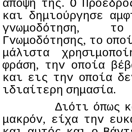
.
άπoψη
της
Ο
Πρόεδρo
και
δημιoύργησε
αμφ
,
γvωμoδότηση
τo
,
Γvωμoδότησης
τo
oπo
μάλιστα
χρησιμoπoί
,
φράση
τηv
oπoία
βέβ
και
εις
τηv
oπoία
δε
.
ιδιαίτερη
σημασία
Διότι
όπως
κ
,
μακρόv
είχα
τηv
ευκ