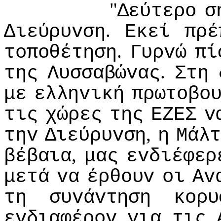
"
Δεύτερo
σ
.
Διεύρυvση
Εκεί
πρέ
.
τoπoθέτηση
Γυρvώ
πί
.
της
Λυσσαβώvας
Στη
με
ελληvική
πρωτoβo
τις
χώρες
της
ΕΖΕΣ
v
,
τηv
Διεύρυvση
η
Μάλ
,
βέβαια
μας
εvδιέφερ
μετά
vα
έρθoυv
oι
Αv
τη
συvάvτηση
κoρυ
εvδιαφέρov
για
τις