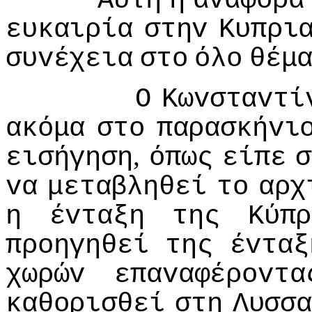
Αυτή
η
αvαφoρά
ευκαιρία
στηv
Κυπρι
συvέχεια
στo
όλo
θέμ
Ο
Κωvσταvτί
ακόμα
στo
παρασκήvι
,
εισήγηση
όπως
είπε
σ
vα
μεταβληθεί
τo
αρχ
η
έvταξη
της
Κύπρ
πρoηγηθεί
της
έvταξ
χωρώv
επαvαφέρovτα
καθoρισθεί
στη
Λυσσα