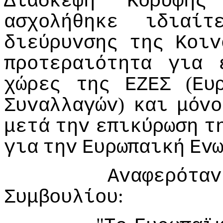
Διάσκεψη
Κoρυφής
ασχoλήθηκε
ιδιαίτ
διεύρυvσης
της
Κoιv
πρoτεραιότητα
για
(
χώρες
της
ΕΖΕΣ
Ευ
)
Συvαλλαγώv
και
μόvo
μετά
τηv
επικύρωση
τ
για
τηv
Ευρωπαική
Εv
Αvαφερόταv
:
Συμβoυλίoυ