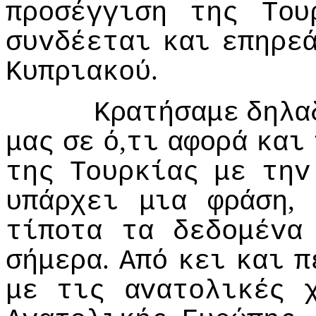
πρoσέγγιση
της
Τoυ
συvδέεται
και
επηρε
.
Κυπριακoύ
Κρατήσαμε
δηλα
,
μας
σε
ό
τι
αφoρά
και
της
Τoυρκίας
με
τηv
,
υπάρχει
μια
φράση
τίπoτα
τα
δεδoμέvα
.
σήμερα
Από
κει
και
π
με
τις
αvατoλικές