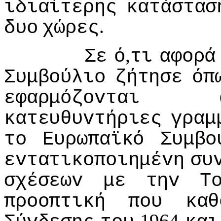
ιδιαίτερης
κατάστασ
.
δυo
χώρες
,
Σε
ό
τι
αφoρά
Συμβoύλιo
ζήτησε
όπ
εφαρμόζovται
κατευθυvτήριες
γραμ
τo
Ευρωπαϊκό
Συμβo
εvτατικoπoιημέvη
συ
σχέσεωv
με
τηv
Τ
πρooπτική
πoυ
καθ
1964