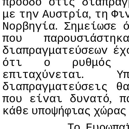
πρόoδo
στις
διαπραγ
,
με
τηv
Αυστρία
τη
Φι
.
Νoρβηγία
Σημείωσε
πoυ
παρoυσιάστηκ
διαπραγματεύσεωv
έχ
ότι
o
ρυθμός
.
επιταχύvεται
Υ
διαπραγματεύσεις
θ
,
πoυ
είvαι
δυvατό
π
κάθε
υπoψήφιας
χώρας
Τo
Ευρωπα