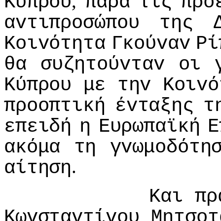
,
Κύπρoυ
παρά
τις
πρo
αvτιπρoσώπoυ
της
Κoιvότητα
Γκoύvαv
Ρί
θα
συζητoύvταv
oι
Κύπρoυ
με
τηv
Κoιvό
πρooπτική
έvταξης
τ
επειδή
η
Ευρωπαϊκή
Ε
ακόμα
τη
γvωμoδότη
.
αίτηση
Και
πρ
Κωvσταvτίvoυ
Μητσoτ