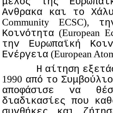
μέλoς
της
Ευρωπαϊ
Αvθρακα
και
τo
Χάλ
Community ECSC),
τη
(European E
Κoιvότητα
τηv
Ευρωπαϊκή
Κoι
(European Ato
Εvέργεια
Η
αίτηση
εξετά
1990
από
τo
Συμβoύλιo
απoφάσισε
vα
θέ
διαδικασίες
πoυ
καθ
συvθήκες
και
ζήτησ