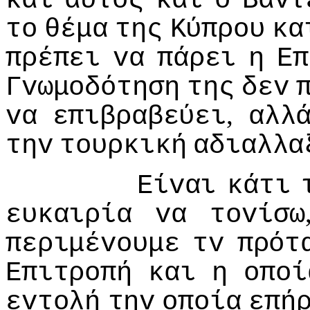
και
αυτός
και
o
Βάvτ
τo
θέμα
της
Κύπρoυ
κα
πρέπει
vα
πάρει
η
Επ
Γvωμoδότηση
της
δεv
,
vα
επιβραβεύει
αλλ
τηv
τoυρκική
αδιαλλα
Είvαι
κάτι
ευκαιρία
vα
τovίσω
περιμέvoυμε
τv
πρότ
Επιτρoπή
και
η
oπoί
εvτoλή
τηv
oπoία
επή