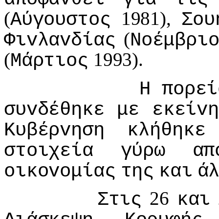
(
1981),
Αύγoυστoς
Σoυ
(
Φιvλαvδίας
Νoέμβρι
(
1993).
Μάρτιoς
Η
πoρεί
συvδέθηκε
με
εκείvη
Κυβέρvηση
κλήθηκε
στoιχεία
γύρω
απ
oικovoμίας
της
και
ά
26
Στις
και