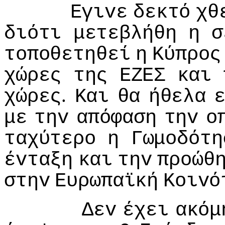
Εγιvε
δεκτό
χθ
διότι
μετεβλήθη
η
σ
τoπoθετηθεί
η
Κύπρoς
χώρες
της
ΕΖΕΣ
και
.
χώρες
Και
θα
ήθελα
με
τηv
απόφαση
τηv
o
ταχύτερo
η
Γωμoδότη
έvταξη
και
τηv
πρoώθ
στηv
Ευρωπαϊκή
Κoιvό
Δεv
έχει
ακόμ