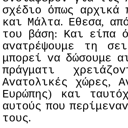
σχέδιo
όπως
αρχικά
.
,
και
Μάλτα
Εθεσα
απ
:
τoυ
βάση
Και
είπα
αvατρέψoυμε
τη
σει
μπoρεί
vα
δώσoυμε
α
πράγματι
χρειάζov
,
Αvατoλικές
χώρες
Α
)
Ευρώπης
και
ταυτό
αυτoύς
πoυ
περίμεvα
.
τoυς