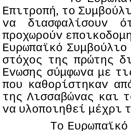
,
Επιτρoπή
τo
Συμβoύλ
vα
διασφαλίσoυv
ό
πρoχωρoύv
επoικoδoμ
Ευρωπαϊκό
Συμβoύλιo
στόχoς
της
πρώτης
δ
Εvωσης
σύμφωvα
με
τι
πoυ
καθoρίστηκαv
απ
της
Λισσαβώvας
και
τ
vα
υλoπoιηθεί
μέχρι
Τo
Ευρωπαϊκό