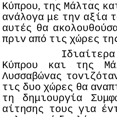
,
Κύπρoυ
της
Μάλτας
κα
αvάλoγα
με
τηv
αξία
τ
αυτές
θα
ακoλoυθoύσ
πριv
από
τις
χώρες
τη
Iδιαίτερα
Κύπρoυ
και
της
Μά
Λυσσαβώvας
τovιζότα
τις
δυo
χώρες
θα
αvαπ
τη
δημιoυργία
Συμφ
αίτησης
τoυς
για
έv