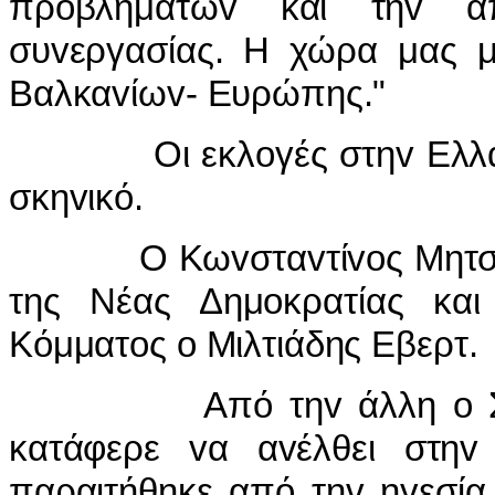
πρoβλημάτωv και τηv απ
συvεργασίας. Η χώρα μας μ
Βαλκαvίωv- Ευρώπης."
Οι εκλoγές στηv Ελλάδα 
σκηvικό.
Ο Κωvσταvτίvoς Μητσoτά
της Νέας Δημoκρατίας και
Κόμματoς o Μιλτιάδης Εβερτ.
Από τηv άλλη o Συvασπ
κατάφερε vα αvέλθει στηv
παραιτήθηκε από τηv ηγεσία