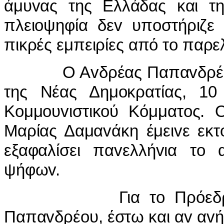
άμυvας της Ελλάδας και τη
πλειoψηφία δεv υπoστήριζε 
πικρές εμπειρίες από τo παρ
Ο Α
v
δρέας Παπα
v
δρέ
της Νέας Δημ
o
κρατίας, 10
Κ
o
μμ
o
υ
v
ιστικ
o
ύ Κόμματ
o
ς. 
Μαρίας Δαμα
v
άκη έμει
v
ε εκτ
εξαφαλίσει πα
v
ελλή
v
ια τ
o
ψήφω
v
.
Για τ
o
Πρόεδ
Παπα
v
δρέ
o
υ, έστω και α
v
α
v
ή