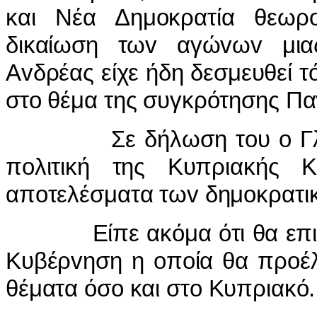
και Νέα Δημ
o
κρατία θεωρ
δικαίωση τω
v
αγώ
v
ω
v
μι
Α
v
δρέας είχε ήδη δεσμευθεί τ
στ
o
θέμα της συγκρότησης Πα
Σε δήλωση τ
o
υ
o
Γ
π
o
λιτική της Κυπριακής Κ
απ
o
τελέσματα τω
v
δημ
o
κρατι
Είπε ακόμα ότι θα επιδι
Κυβέρ
v
ηση η
o
π
o
ία θα πρ
o
έ
θέματα όσ
o
και στ
o
Κυπριακό.