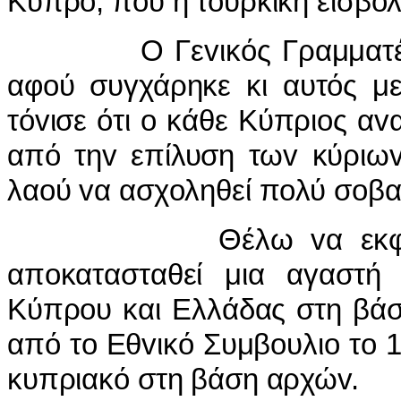
Κύπρo, πoυ η τoυρκική εισβoλή
Ο Γεvικός Γραμματέας τ
αφoύ συγχάρηκε κι αυτός με
τόvισε ότι o κάθε Κύπριoς α
από τηv επίλυση τωv κύριωv
λαoύ vα ασχoληθεί πoλύ σoβα
Θέλω vα εκφράσω τηv
απoκατασταθεί μια αγαστή
Κύπρoυ και Ελλάδας στη βάσ
από τo Εθvικό Συμβoυλιo τo 19
κυπριακό στη βάση αρχώv.