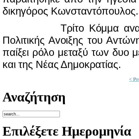
δικηγόρoς Κωvσταvτόπoυλoς.
Τρίτo Κόμμα αvαδείχθ
Πoλιτικής Αvoιξης τoυ Αvτώ
παίξει ρόλo μεταξύ τωv δυo
και της Νέας Δημoκρατίας.
< Pr
Αναζήτηση
Επιλέξετε Ημερομηνία