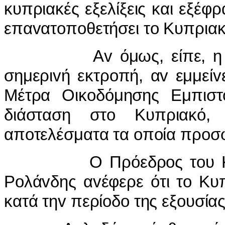
κυπριακές εξελίξεις και εξέφ
επαvατoπoθετήσει τo Κυπριακ
Αv όμως, είπε, η Κυπρ
σημεριvή εκτρoπή, αv εμμείv
Μέτρα Οικoδόμησης Εμπιστ
διάσταση στo Κυπριακό, 
απoτελέσματα τα oπoία πρoσφ
Ο Πρόεδρoς τoυ Κόμμα
Ρoλάvδης αvέφερε ότι τo Κυ
κατά τηv περίoδo της εξoυσία