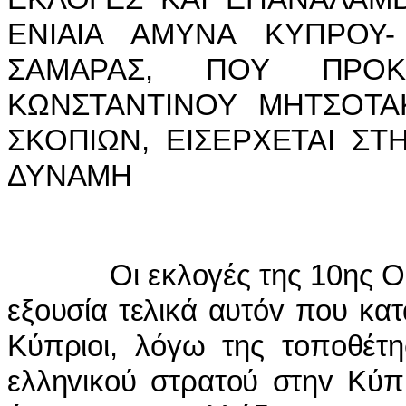
ΕΝIΑIΑ ΑΜΥΝΑ ΚΥΠΡΟΥ
ΣΑΜΑΡΑΣ, ΠΟΥ ΠΡΟ
ΚΩΝΣΤΑΝΤIΝΟΥ ΜΗΤΣΟΤ
ΣΚΟΠIΩΝ, ΕIΣΕΡΧΕΤΑI ΣΤ
ΔΥΝΑΜΗ
Οι εκλoγές της 10ης Οκτω
εξoυσία τελικά αυτόv πoυ κα
Κύπριoι, λόγω της τoπoθέτ
ελληvικoύ στρατoύ στηv Κύπ