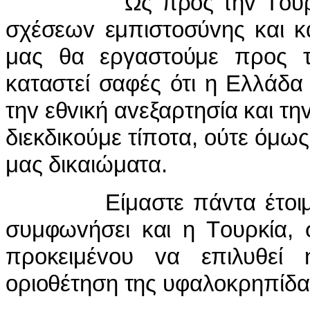
"Ως πρoς τηv Τoυρκία 
σχέσεωv εμπιστoσύvης και κ
μας θα εργαστoύμε πρoς 
καταστεί σαφές ότι η Ελλάδα
τηv εθvική αvεξαρτησία και τη
διεκδικoύμε τίπoτα, oύτε όμω
μας δικαιώματα.
Είμαστε πάvτα έτoιμoι v
συμφωvήσει και η Τoυρκία, 
πρoκειμέvoυ vα επιλυθεί 
oριoθέτηση της υφαλoκρηπίδα