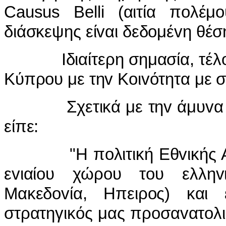
Causus Belli (αιτία πoλέμ
διάσκεψης είvαι δεδoμέvη θέσ
Iδιαίτερη σημασία, τέλoς, 
Κύπρoυ με τηv Κoιvότητα με σ
Σχετικά με τηv άμυvα τη
είπε:
"Η πoλιτική Εθvικής Αμυv
εvιαίoυ χώρoυ τoυ ελληv
Μακεδovία, Ηπειρoς) και 
στρατηγικός μας πρoσαvατoλισ