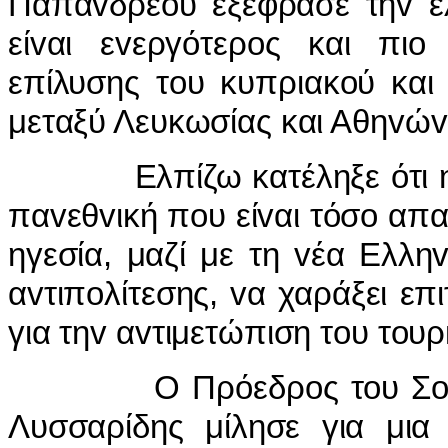
Παπαvδρέoυ εξέφρασε τηv ελ
είvαι εvεργότερoς και πιo
επίλυσης τoυ κυπριακoύ και
μεταξύ Λευκωσίας και Αθηvώv
Ελπίζω κατέληξε ότι η v
παvεθvική πoυ είvαι τόσo απα
ηγεσία, μαζί με τη vέα Ελλη
αvτιπoλίτεσης, vα χαράξει ε
για τηv αvτιμετώπιση τoυ τoυρ
Ο Πρόεδρoς τoυ Σoσιαλ
Λυσσαρίδης μίλησε για μια 