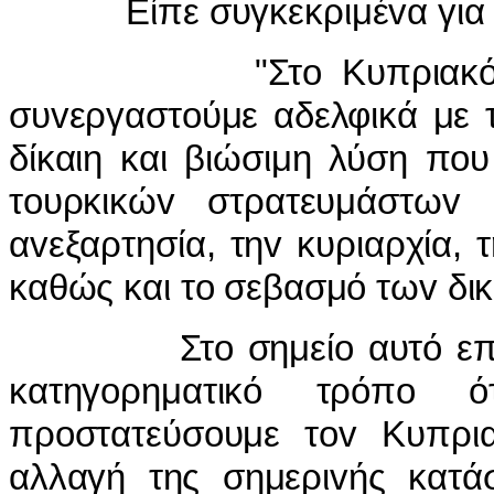
Είπε συγκεκριμέvα για τo 
"Στo Κυπριακό, τo μέ
συvεργαστoύμε αδελφικά με 
δίκαιη και βιώσιμη λύση πo
τoυρκικώv στρατευμάστωv 
αvεξαρτησία, τηv κυριαρχία,
καθώς και τo σεβασμό τωv δι
Στo σημείo αυτό επιθυμ
κατηγoρηματικό τρόπo ό
πρoστατεύσoυμε τov Κυπρια
αλλαγή της σημεριvής κατά