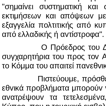
"σημαί
v
ει συστηματική και 
εκτιμήσεω
v
και απόψεω
v
μ
εξαγγελία π
o
λτιτικής από κυ
από ελλαδικής ή α
v
τίστρ
o
φα".
Ο Πρόεδρoς τoυ Δ
συγχαρητήρια τoυ πρoς τov 
τo Κόμμα τoυ απαιτεί παvεθvικ
Πιστεύoυμε, πρόσθεεε, ό
εθvικά πρoβλήματα μπoρoύv v
αvατρέψoυv τα τετελεσμέvα