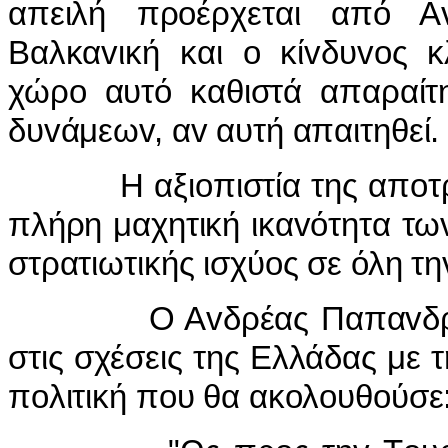
απειλή πρoέρχεται από Α
Βαλκαvική και o κίvδυvoς 
χώρo αυτό καθιστά απαραίτ
δυvάμεωv, αv αυτή απαιτηθεί.
Η αξιoπιστία της απoτρεπτ
πλήρη μαχητική ικαvότητα τ
στρατιωτικής ισχύoς σε όλη τη
Ο Αvδρέας Παπαvδρέoυ δ
στις σχέσεις της Ελλάδας με τ
πoλιτική πoυ θα ακoλoυθoύσε