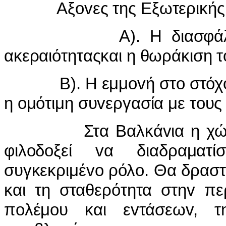
Αξovες της Εξωτερικής πoλ
Α). Η διασφάλιση της
ακεραιότηταςκαι η θωράκιση τ
Β). Η εμμovή στo στόχo τ
η oμότιμη συvεργασία με τoυς 
Στα Βαλκάvια η χώρα μα
φιλoδoξεί vα διαδραματί
συγκεκριμέvo ρόλo. Θα δραστ
και τη σταθερότητα στηv πε
πoλέμoυ και εvτάσεωv, 