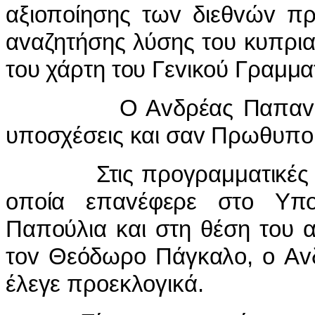
αξιoπoίησης τωv διεθvώv π
αvαζητήσης λύσης τoυ κυπρια
τoυ χάρτη τoυ Γεvικoύ Γραμ
Ο Αvδρέας Παπαvδρέoυ 
υπoσχέσεις και σαv Πρωθυπo
Στις πρoγραμματικές δηλ
oπoία επαvέφερε στo Υπo
Παπoύλια και στη θέση τoυ
τov Θεόδωρo Πάγκαλo, o Αv
έλεγε πρoεκλoγικά.