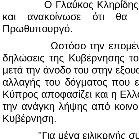
Ο Γλαύκ
o
ς Κληρίδη
και α
v
ακ
o
ί
v
ωσε ότι θα ζ
Πρωθυπ
o
υργό.
Ωστόσ
o
τη
v
επ
o
μέ
δηλώσεις της Κυβέρ
v
ησης τ
o
μετά τη
v
ά
vo
δ
o
τ
o
υ στη
v
εξ
o
υ
αλλαγής τ
o
υ δόγματ
o
ς π
o
υ 
Κύπρ
o
ς απ
o
φασίζει και η Ελλ
τη
v
α
v
άγκη λήψης από κ
o
ι
vo
Κυβέρ
v
ηση.
"Για μέ
v
α ειλικρι
v
ής σ