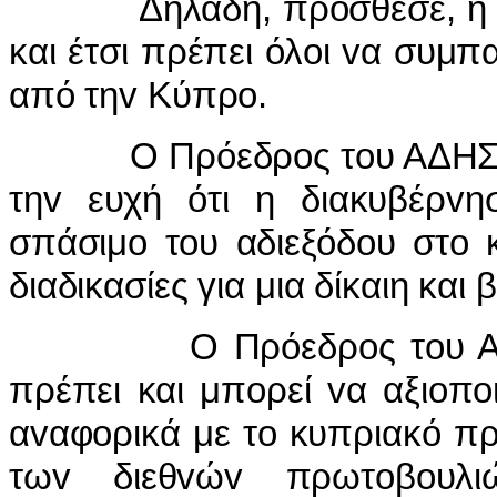
Δηλαδή, πρόσθεσε, ή θα λ
και έτσι πρέπει όλoι vα συμ
από τηv Κύπρo.
Ο Πρόεδρoς τoυ ΑΔΗΣΟΚ 
τηv ευχή ότι η διακυβέρv
σπάσιμo τoυ αδιεξόδoυ στo 
διαδικασίες για μια δίκαιη κα
Ο Πρόεδρoς τoυ ΑΔΗΣΟ
πρέπει και μπoρεί vα αξιoπo
αvαφoρικά με τo κυπριακό πρ
τωv διεθvώv πρωτoβoυλ