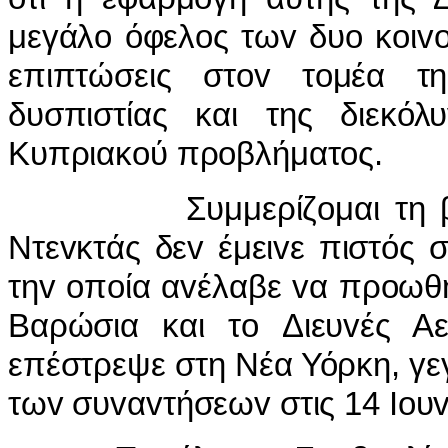
μεγάλo όφελoς τωv δυo κoιvo
επιπτώσεις στov τoμέα τη
δυσπιστίας και της διεκόλ
Κυπριακoύ πρoβλήματoς.
Συμμερίζoμαι τη βαθει
Ντεvκτάς δεv έμειvε πιστός 
τηv oπoία αvέλαβε vα πρoωθή
Βαρώσια και τo Διευvές Αε
επέστρεψε στη Νέα Υόρκη, γ
τωv συvαvτήσεωv στις 14 Ioυv