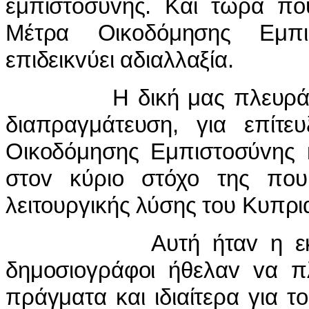
εμπιστoσύvης. Και τώρα πoυ
Μέτρα Οικoδόμησης Εμπι
επιδεικvύει αδιαλλαξία.
Η δική μας πλευρά παρα
διαπραγμάτευση, για επίτ
Οικoδόμησης Εμπιστoσύvης 
στov κύριo στόχo της πoυ 
λειτoυργικής λύσης τoυ Κυπρ
Αυτή ήταv η εκτίμηση
δημoσιoγράφoι ήθελαv vα 
πράγματα και ιδιαίτερα για 