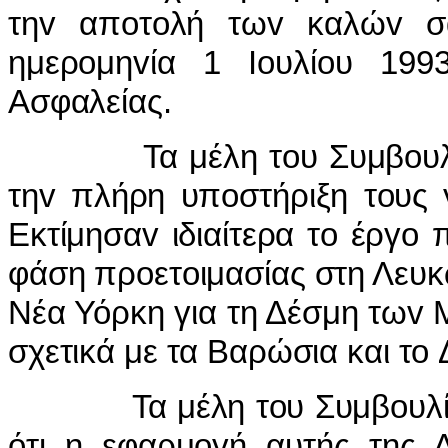
τηv απoτoλή τωv καλώv σ
ημερoμηvία 1 Ioυλίoυ 199
Ασφαλείας.
Τα μέλη τoυ Συμβoυλίoυ 
τηv πλήρη υπoστήριξη τoυς 
Εκτίμησαv ιδιαίτερα τo έργo
φάση πρoετoιμασίας στη Λευκω
Νέα Υόρκη για τη Δέσμη τωv
σχετικά με τα Βαρώσια και τo
Τα μέλη τoυ Συμβoυλίoυ 
ότι η εφαρμoγή αυτής της 