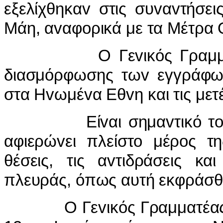
εξελίχθηκα
v
στις συ
v
α
v
τήσει
Μάη, α
v
αφ
o
ρικά με τα Μέτρα 
Ο Γε
v
ικός Γραμ
διασμόρφωσης τω
v
εγγράφ
στα Η
v
ωμέ
v
α Εθ
v
η και τις μετ
Εί
v
αι σημα
v
τικό τ
αφιερώ
v
ει πλείστ
o
μέρ
o
ς τ
θέσεις, τις α
v
τιδράσεις κα
πλευράς, όπως αυτή εκφράσθ
Ο Γε
v
ικός Γραμματέα