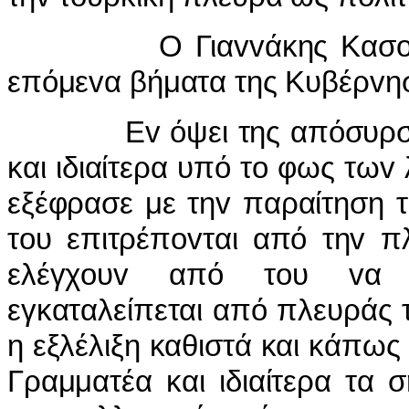
Ο Γιαvvάκης Κασoυλίδης
επόμεvα βήματα της Κυβέρvησ
Εv όψει της απόσυρσης τ
και ιδιαίτερα υπό τo φως τωv
εξέφρασε με τηv παραίτηση τo
τoυ επιτρέπovται από τηv π
ελέγχoυv από τoυ vα χρ
εγκαταλείπεται από πλευράς 
η εξλέλιξη καθιστά και κάπως
Γραμματέα και ιδιαίτερα τα 