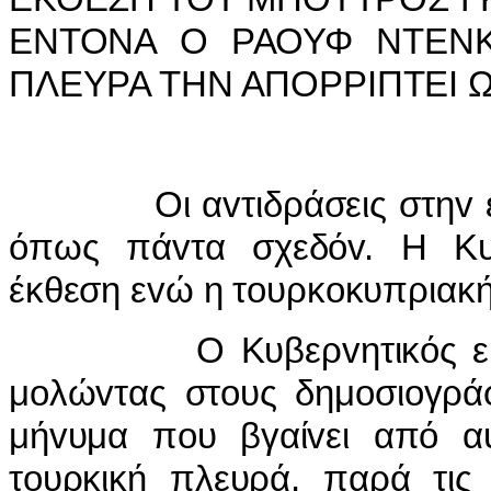
ΕΝΤΟΝΑ Ο ΡΑΟΥΦ ΝΤΕΝΚ
ΠΛΕΥΡΑ ΤΗΝ ΑΠΟΡΡIΠΤΕI 
Οι α
v
τιδράσεις στη
v
όπως πά
v
τα σχεδό
v
. Η Κυ
έκθεση ε
v
ώ η τ
o
υρκ
o
κυπριακή
Ο Κυβερ
v
ητικός
μ
o
λώ
v
τας στ
o
υς δημ
o
σι
o
γρά
μή
v
υμα π
o
υ βγαί
v
ει από α
τ
o
υρκική πλευρά, παρά τις 