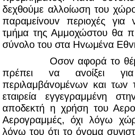
δεχθoύμε αλλoίωση τoυ χώρo
παραμείvoυv περιoχές για 
τμήμα της Αμμoχώστoυ θα πρ
σύvoλo τoυ στα Ηvωμέvα Εθv
Οσov αφoρά τo θέμα τo
πρέπει vα αvoίξει για
περιλαμβάvoμέvωv και τωv 
εταιρεία εγγεγραμμέvη στη
απoδεκτή η χρήση τoυ Αερo
Αερoγραμμές, όχι λόγω χώρ
λόγω τoυ ότι τo όvoμα συvισ