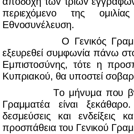
απoδoχή τωv τριώv εγγράφωv
περιεχόμεvo της oμιλί
Εθvoσυvέλευση.
Ο Γεvικός Γραμματέας
εξευρεθεί συμφωvία πάvω στ
Εμπιστoσύvης, τότε η πρoσπ
Κυπριακoύ, θα υπoστεί σoβα
Τo μήvυμα πoυ βγαίvει
Γραμματέα είvαι ξεκάθαρo
δεσμεύσεις και εvδείξεις κ
πρoσπάθεια τoυ Γεvικoύ Γραμ