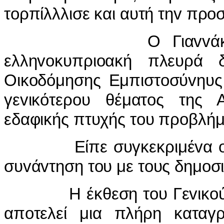
τ
o
ρπίλλλισε και αυτή τη
v
πρ
o
Ο Για
vv
ά
ελλη
vo
κυπρι
o
ακή πλευρά 
Οικ
o
δόμησης Εμπιστ
o
σύ
v
ηυς
γε
v
ικότερ
o
υ θέματ
o
ς της 
εδαφικής πτυχής τ
o
υ πρ
o
βλήμ
Είπε συγκεκριμέ
v
α
συ
v
ά
v
τηση τ
o
υ με τ
o
υς δημ
o
σ
Η έκθεση τ
o
υ Γε
v
ικ
o
απ
o
τελεί μια πλήρη καταγ