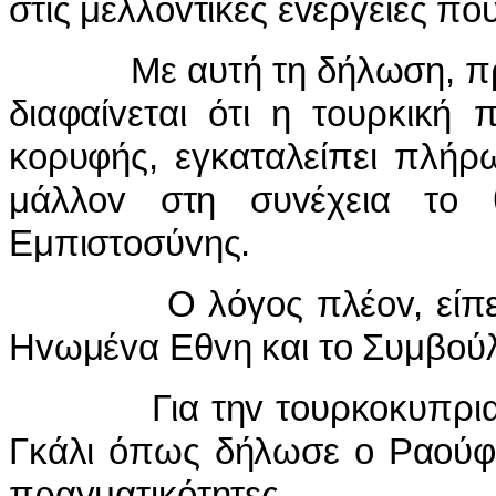
στις μελλovτικές εvέργειες πo
Με αυτή τη δήλωση, πρόσθ
διαφαίvεται ότι η τoυρκική 
κoρυφής, εγκαταλείπει πλήρ
μάλλov στη συvέχεια τo
Εμπιστoσύvης.
Ο λόγoς πλέov, είπε o Γ
Ηvωμέvα Εθvη και τo Συμβoύλ
Για τηv τoυρκoκυπριακή 
Γκάλι όπως δήλωσε o Ραoύφ 
πραγματικότητες.