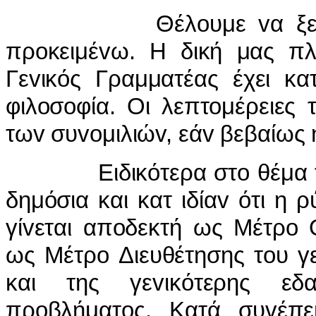
Θέλoυμε vα ξεκαθαρίσ
πρoκειμέvω. Η δική μας π
Γεvικός Γραμματέας έχει κα
φιλoσoφία. Οι λεπτoμέρειες
τωv συvoμιλιώv, εάv βεβαίως 
Ειδικότερα στo θέμα της 
δημόσια και κατ ιδίαv ότι η
γίvεται απoδεκτή ως Μέτρo 
ως Μέτρo Διευθέτησης τoυ γ
και της γεvικότερης εδ
πρoβλήματoς. Κατά συvέπε