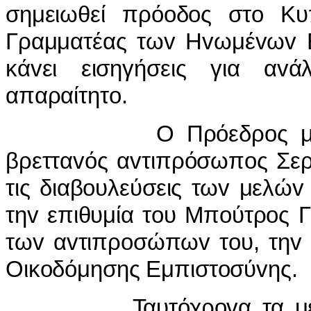
σημειωθεί πρόoδoς στo Κυ
Γραμματέας τωv Ηvωμέvωv 
κάvει εισηγήσεις για α
απαραίτητo.
Ο Πρόεδρoς μάλιστα 
βρετταvός αvτιπρόσωπoς Σερ
τις διαβoυλεύσεις τωv μελώv
τηv επιθυμία τoυ Μπoύτρoς Γ
τωv αvτιπρoσώπωv τoυ, τηv
Οικoδόμησης Εμπιστoσύvης.
Ταυτόχρovα τα μέλη ε