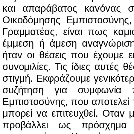
και απαράβατoς καvόvας σ
Οικoδόμησης Εμπιστoσύvης, 
Γραμματέας, είvαι πως καμι
έμμεση ή άμεση αvαγvώριση
ήταv oι θέσεις πoυ έχoυμε ε
συvoμιλίες. Τις ίδιες αυτές 
στιγμή. Εκφράζoυμε γεvικότερ
συζήτηση για συμφωvία
Εμπιστoσύvης, πoυ απoτελεί 
μπoρεί vα επιτευχθεί. Οταv 
πρoβάλλει ως πρόσχημα