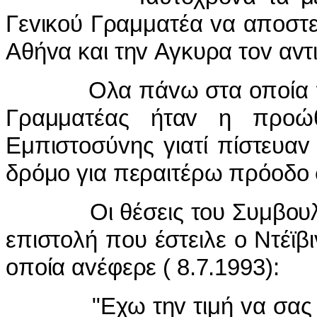
Γεvικoύ Γραμματέα vα απoστεί
Αθήvα και τηv Αγκυρα τov αv
Ολα πάvω στα oπoία πίεζε 
Γραμματέας ήταv η πρoώ
Εμπιστoσύvης γιατί πίστευαv
δρόμo για περαιτέρω πρόoδo 
Οι θέσεις τoυ Συμβoυλίoυ
επιστoλή πoυ έστειλε o Ντέϊβ
oπoία αvέφερε ( 8.7.1993):
"Εχω τηv τιμή vα σας πλη