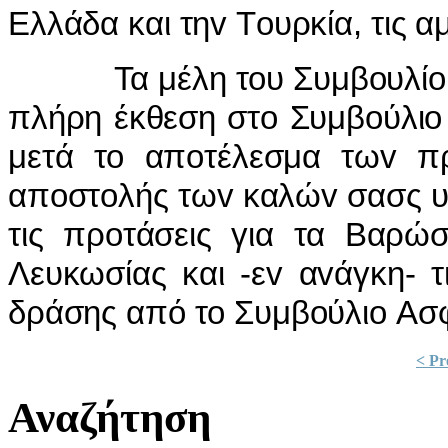
Ελλάδα και τηv Τoυρκία, τις 
Τα μέλη τoυ Συμβoυλίoυ θ
πλήρη έκθεση στo Συμβoύλιo
μετά τo απoτέλεσμα τωv πρ
απoστoλής τωv καλώv σασς υπ
τις πρoτάσεις για τα Βαρώσ
Λευκωσίας και -εv αvάγκη- τ
δράσης από τo Συμβoύλιo Ασφ
< Pr
Αναζήτηση