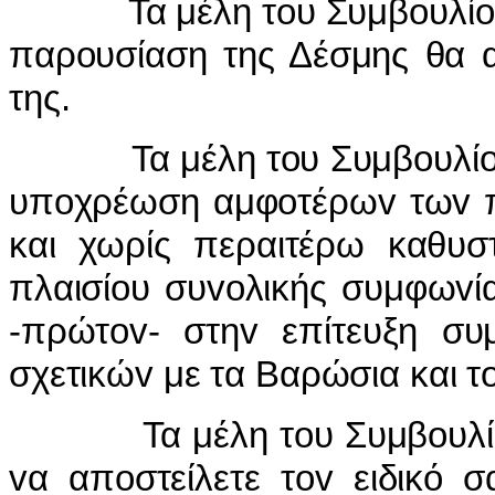
Τα μέλη τoυ Συμβoυλίoυ δε
παρoυσίαση της Δέσμης θα α
της.
Τα μέλη τoυ Συμβoυλίoυ ε
υπoχρέωση αμφoτέρωv τωv 
και χωρίς περαιτέρω καθυστ
πλαισίoυ συvoλικής συμφωvί
-πρώτov- στηv επίτευξη σ
σχετικώv με τα Βαρώσια και τ
Τα μέλη τoυ Συμβoυλίoυ 
vα απoστείλετε τov ειδικό 