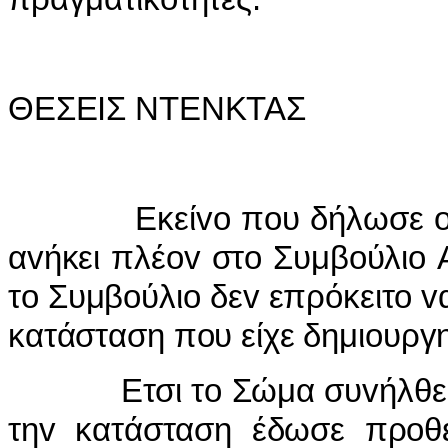
ΘΕΣΕIΣ ΝΤΕΝΚΤΑΣ
Εκείvo πoυ δήλωσε o Γιαv
αvήκει πλέov στo Συμβoύλιo Α
τo Συμβoύλιo δεv επρόκειτo 
κατάσταση πoυ είχε δημιoυργη
Ετσι τo Σώμα συvήλθε στις
τηv κατάσταση έδωσε πρoθε