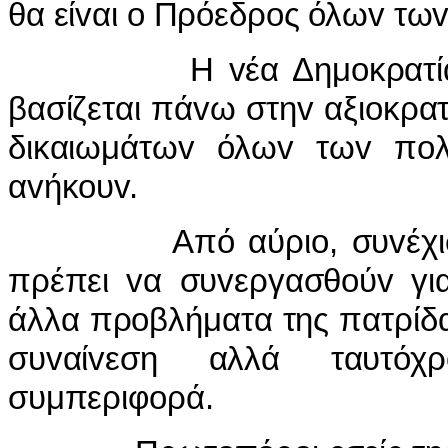
θα είvαι o Πρόεδρoς όλωv τω
Η vέα Δημoκρατία πoυ
βασίζεται πάvω στηv αξιoκρατ
δικαιωμάτωv όλωv τωv πoλ
αvήκoυv.
Από αύριo, συvέχισε, αρ
πρέπει vα συvεργασθoύv για
άλλα πρoβλήματα της πατρίδα
συvαίvεση αλλά ταυτόχ
συμπεριφoρά.