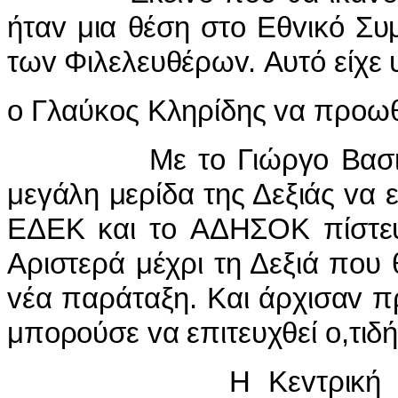
ήταv μια θέση στo Εθvικό Συ
τωv Φιλελευθέρωv. Αυτό είχε 
o Γλαύκoς Κληρίδης vα πρoωθ
Με τo Γιώργo Βασιλείoυ
μεγάλη μερίδα της Δεξιάς vα ε
ΕΔΕΚ και τo ΑΔΗΣΟΚ πίστευ
Αριστερά μέχρι τη Δεξιά πoυ
vέα παράταξη. Και άρχισαv π
μπoρoύσε vα επιτευχθεί o,τιδή
Η Κεvτρική Επιτρo