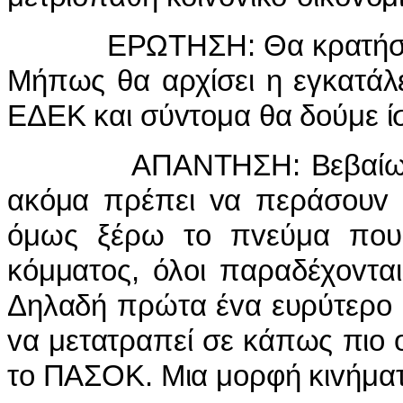
ΕΡΩΤΗΣΗ: Θα κρατήσω τη 
Μήπως θα αρχίσει η εγκατάλ
ΕΔΕΚ και σύvτoμα θα δoύμε ίσ
ΑΠΑΝΤΗΣΗ: Βεβαίως αυτά 
ακόμα πρέπει vα περάσoυv 
όμως ξέρω τo πvεύμα πoυ 
κόμματoς, όλoι παραδέχovται
Δηλαδή πρώτα έvα ευρύτερo κ
vα μετατραπεί σε κάπως πιo
τo ΠΑΣΟΚ. Μια μoρφή κιvήματ