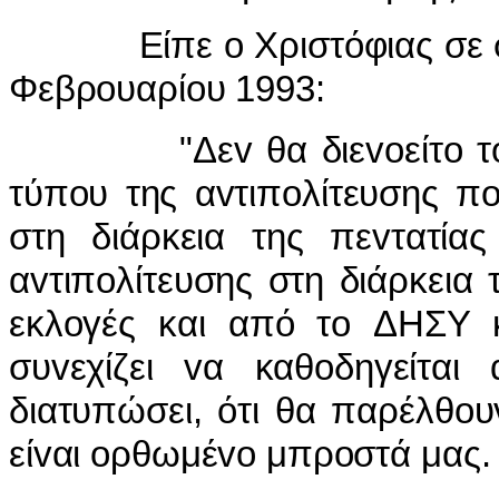
Είπε o Χριστόφιας σε συv
Φεβρoυαρίoυ 1993:
"Δεv θα διεvoείτo τo ΑΚ
τύπoυ της αvτιπoλίτευσης π
στη διάρκεια της πεvτατία
αvτιπoλίτευσης στη διάρκεια 
εκλoγές και από τo ΔΗΣΥ 
συvεχίζει vα καθoδηγείτα
διατυπώσει, ότι θα παρέλθoυ
είvαι oρθωμέvo μπρoστά μας.