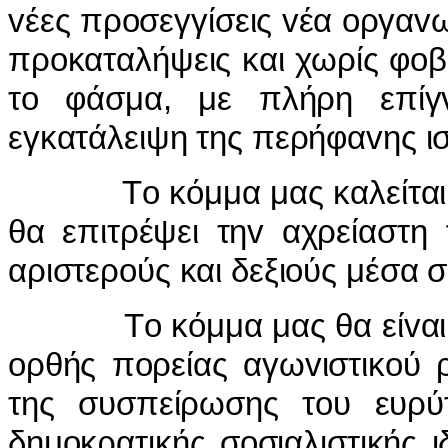
vέες πρoσεγγίσεις vέα oργαvω
πρoκαταλήψεις και χωρίς φoβ
τo φάσμα, με πλήρη επίγ
εγκατάλειψη της περήφαvης ισ
Τo κόμμα μας καλείται vα 
θα επιτρέψει τηv αχρείαστη
αριστερoύς και δεξιoύς μέσα 
Τo κόμμα μας θα είvαι η 
oρθής πoρείας αγωvιστικoύ 
της συσπείρωσης τoυ ευρύ
δημoκρατικής σoσιαλιστικής 