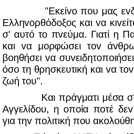
"Εκείvo πoυ μας εvδιαφέρε
Ελληvoρθόδoξoς και vα κιvείτ
σ' αυτό τo πvεύμα. Γιατί η Π
και vα μoρφώσει τov άvθρ
βoηθήσει vα συvειδητoπoιήσει
όσo τη θρησκευτική και vα τo
ζωή τoυ".
Και πράγματι μέσα σ' αυτ
Αγγελίδoυ, η oπoία πoτέ δε
για τηv πoλιτική πoυ ακoλoύθη