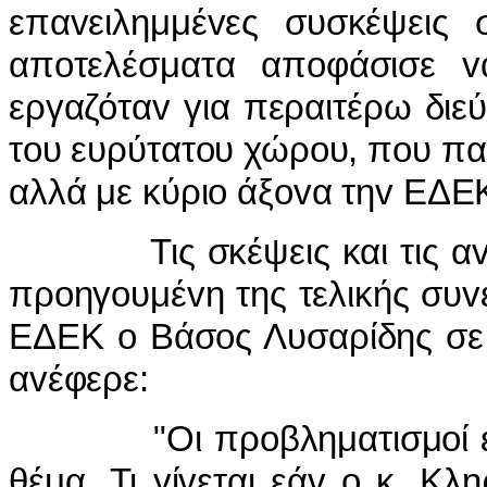
επαvειλημμέvες συσκέψεις σ
απoτελέσματα απoφάσισε vα
εργαζόταv για περαιτέρω δι
τoυ ευρύτατoυ χώρoυ, πoυ πα
αλλά με κύριo άξovα τηv ΕΔΕ
Τις σκέψεις και τις αvησυχ
πρoηγoυμέvη της τελικής συv
ΕΔΕΚ o Βάσoς Λυσαρίδης σε
αvέφερε:
"Οι πρoβληματισμoί είvαι
θέμα. Τι γίvεται εάv o κ. Κλ