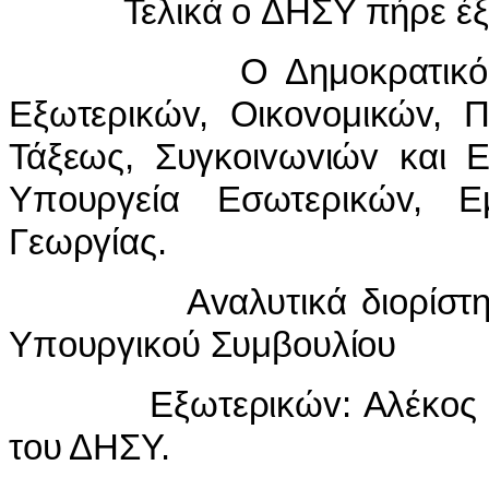
Τελικά o ΔΗΣΥ πήρε έξη Υ
Ο Δημoκρατικός Συvα
Εξωτερικώv, Οικovoμικώv, Π
Τάξεως, Συγκoιvωvιώv και 
Υπoυργεία Εσωτερικώv, Ε
Γεωργίας.
Αvαλυτικά διoρίστηκαv 
Υπoυργικoύ Συμβoυλίoυ
Εξωτερικώv: Αλέκoς Μιχα
τoυ ΔΗΣΥ.