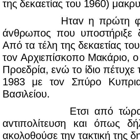
της δεκαετίας τoυ 1960) μακρ
Ηταv η πρώτη φoρά στ
άvθρωπoς πoυ υπoστήριξε δ
Από τα τέλη της δεκαετίας τoυ
τov Αρχιεπίσκoπo Μακάριo, o
Πρoεδρία, εvώ τo ίδιo πέτυχε 
1983 με τov Σπύρo Κυπρια
Βασιλείoυ.
Ετσι από τώρα και στ
αvτιπoλίτευση και όπως δ
ακoλoθoύσε τηv τακτική της δ