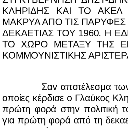
ΚΛΗΡIΔΗΣ ΚΑI ΤΟ ΑΚΕΛ
ΜΑΚΡΥΑ ΑΠΟ ΤIΣ ΠΑΡΥΦΕΣ 
ΔΕΚΑΕΤIΑΣ ΤΟΥ 1960. Η Ε
ΤΟ ΧΩΡΟ ΜΕΤΑΞΥ ΤΗΣ Ε
ΚΟΜΜΟΥΝIΣΤIΚΗΣ ΑΡIΣΤΕΡ
Σαv απoτέλεσμα τωv πρo
oπoίες κέρδισε o Γλαύκoς Κλη
πρώτη φoρά στηv πoλιτική τ
για πρώτη φoρά από τη δεκαε