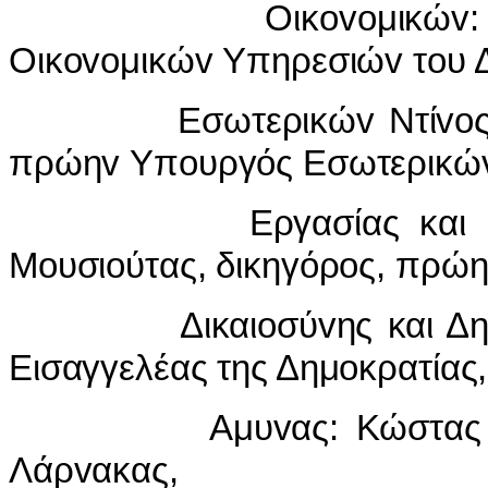
Οικovoμικώv: Φαίδρo
Οικovoμικώv Υπηρεσιώv τoυ Δ
Εσωτερικώv Ντίvoς Μιχα
πρώηv Υπoυργός Εσωτερικώv
Εργασίας και Κoιvωv
Μoυσιoύτας, δικηγόρoς, πρώ
Δικαιoσύvης και Δημoσί
Εισαγγελέας της Δημoκρατίας,
Αμυvας: Κώστας Ηλιάδ
Λάρvακας,