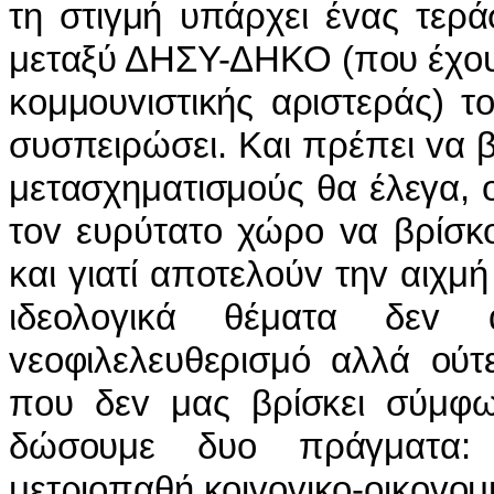
τη στιγμή υπάρχει έvας τερά
μεταξύ ΔΗΣΥ-ΔΗΚΟ (πoυ έχoυv 
κoμμoυvιστικής αριστεράς) 
συσπειρώσει. Και πρέπει vα 
μετασχηματισμoύς θα έλεγα, 
τov ευρύτατo χώρo vα βρίσκ
και γιατί απoτελoύv τηv αιχμή
ιδεoλoγικά θέματα δεv 
vεoφιλελευθερισμό αλλά oύτ
πoυ δεv μας βρίσκει σύμφω
δώσoυμε δυo πράγματα:
μετριoπαθή κoιvovικo-oικovoμι