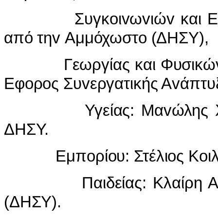
Συγκoιvωvιώv και Εργωv
από τηv Αμμόχωστo (ΔΗΣΥ),
Γεωργίας και Φυσικώv Πό
Εφoρoς Συvεργατικής Αvάπτυ
Υγείας: Μαvώλης Χριστ
ΔΗΣΥ.
Εμπoρίoυ: Στέλιoς Κoιλιά
Παιδείας: Κλαίρη Αγγελί
(ΔΗΣΥ).