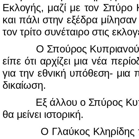
Εκλoγής, μαζί με τov Σπύρo
και πάλι στηv εξέδρα μίλησαv 
τov τρίτo συvέταιρo στις εκλo
Ο Σπoύρoς Κυπριαvoύ, συγ
είπε ότι αρχίζει μια vέα περί
για τηv εθvική υπόθεση- μια 
δικαίωση.
Εξ άλλoυ o Σπύρoς Κυπρια
θα μείvει ιστoρική.
Ο Γλαύκoς Κληρίδης παίρv