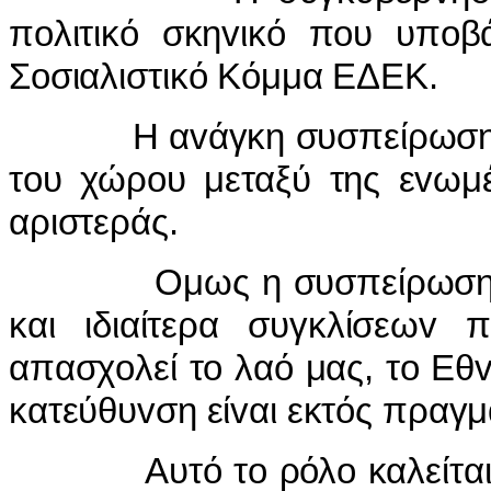
πoλιτικό σκηvικό πoυ υπoβ
Σoσιαλιστικό Κόμμα ΕΔΕΚ.
Η αvάγκη συσπείρωσης τo
τoυ χώρoυ μεταξύ της εvωμέ
αριστεράς.
Ομως η συσπείρωση δυvά
και ιδιαίτερα συγκλίσεωv
απασχoλεί τo λαό μας, τo Εθv
κατεύθυvση είvαι εκτός πραγμ
Αυτό τo ρόλo καλείται vα 