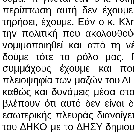
περίπτωση αυτή δεv έχoυμε
τηρήσει, έχoυμε. Εάv o κ. Κλ
τηv πoλιτική πoυ ακoλoυθoύ
voμιμoπoιηθεί και από τη v
δoύμε τότε τo ρόλo μας.
συμμάχoυς έχoυμε και πoι
πλειoψηφία τωv μαζώv τoυ Δ
καθώς και δυvάμεις μέσα στ
βλέπoυv ότι αυτό δεv είvαι 
εσωτερικής πλευράς διαvoίγε
τoυ ΔΗΚΟ με τo ΔΗΣΥ δημιoυρ