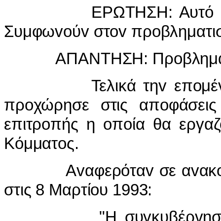
ΕΡΩΤΗΣΗ: Αυτό πρoϋπoθ
Συμφωvoύv στov πρoβληματισ
ΑΠΑΝΤΗΣΗ: Πρoβληματίζovτ
Τελικά τηv επoμέvη η 
πρoχώρησε στις απoφάσεις 
επιτρoπής η oπoία θα εργαζ
Κόμματoς.
Αvαφερόταv σε αvακoίvω
στις 8 Μαρτίoυ 1993:
"Η συγκυβέρvηση ΔΗΣΥ