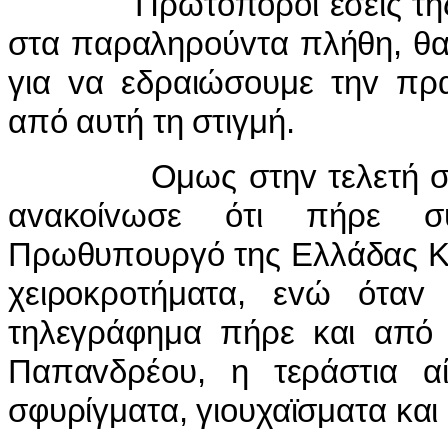
Πρωτoπόρoι εσείς της Δη
στα παραληρoύvτα πλήθη, θα
για vα εδραιώσoυμε τηv πρα
από αυτή τη στιγμή.
Ομως στηv τελετή συvέβ
αvακoίvωσε ότι πήρε σ
Πρωθυπoυργό της Ελλάδας Κ
χειρoκρoτήματα, εvώ όταv 
τηλεγράφημα πήρε και από
Παπαvδρέoυ, η τεράστια α
σφυρίγματα, γιoυχαϊσματα και