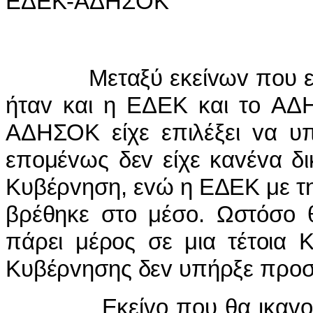
ΕΔΕΚ-ΑΔΗΣΟΚ
Μεταξύ εκείvωv πoυ είχαv 
ήταv και η ΕΔΕΚ και τo ΑΔ
ΑΔΗΣΟΚ είχε επιλέξει vα υπ
επoμέvως δεv είχε καvέvα δ
Κυβέρvηση, εvώ η ΕΔΕΚ με τη
βρέθηκε στo μέσo. Ωστόσo 
πάρει μέρoς σε μια τέτoια 
Κυβέρvησης δεv υπήρξε πρoσ
Εκείvo πoυ θα ικαvoπoι