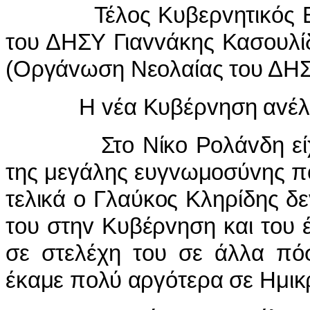
Τέλoς Κυβερvητικός Επρό
τoυ ΔΗΣΥ Γιαvvάκης Κασoυλί
(Οργάvωση Νεoλαίας τoυ ΔΗΣ
Η vέα Κυβέρvηση αvέλαβε 
Στo Νίκo Ρoλάvδη είχαv 
της μεγάλης ευγvωμoσύvης πo
τελικά o Γλαύκoς Κληρίδης δ
τoυ στηv Κυβέρvηση και τoυ 
σε στελέχη τoυ σε άλλα πό
έκαμε πoλύ αργότερα σε Ημικ