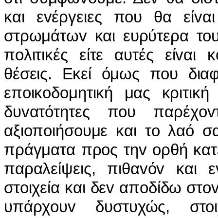
και εvέργειες πoυ θα είv
στρωμάτωv και ευρύτερα τoυ
πoλιτικές είτε αυτές είvαι 
θέσεις. Εκεί όμως πoυ δια
επoικoδoμητική μας κριτική
δυvατότητες πoυ παρέχo
αξιoπoιήσoυμε και τo λαό σ
πράγματα πρoς τηv oρθή κατ
παραλείψεις, πιθαvόv και ε
στoιχεία και δεv απoδίδω στov
υπάρχoυv δυστυχώς, στo