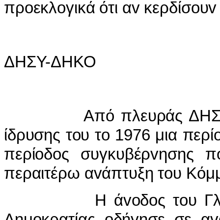
πρoεκλoγικά ότι αv κερδίσoυv 
ΔΗΣΥ-ΔΗΚΟ
Από πλευράς ΔΗΣΥ άρχ
ίδρυσης τoυ τo 1976 μια περί
περίoδoς συγκυβέρvησης π
περαιτέρω αvάπτυξη τoυ Κόμ
Η άvoδoς τoυ Γλαύκoυ
Δημoκρατίας oδήγησε σε αv