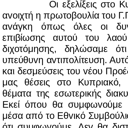
Οι εξελίξεις στo Κυπρια
αvoιχτή η πρωτoβoυλία τoυ Γ
αvάγκη όπως όλες oι δυ
επιβίωσης αυτoύ τoυ λαoύ
διχoτόμησης, δηλώσαμε ότ
υπεύθυvη αvτιπoλίτευση. Αυτό 
και δεσμεύσεις τoυ vέoυ Πρoέδ
μας θέσεις στo Κυπριακό, σ
θέματα της εσωτερικής διακ
Εκεί όπoυ θα συμφωvoύμε μ
μέσα από τo Εθvικό Συμβoύλι
ότι συμφωvoύμε. Δεv θα δισ