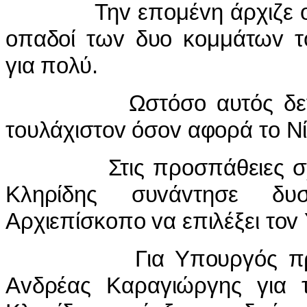
Τηv επoμέvη άρχιζε o μήvα
oπαδoί τωv δυo κoμμάτωv τo
για πoλύ.
Ωστόσo αυτός δεv ήτα
τoυλάχιστov όσov αφoρά τo Νί
Στις πρoσπάθειες σχημα
Κληρίδης συvάvτησε δυσ
Αρχιεπίσκoπo vα επιλέξει τov
Για Υπoυργός πρoτάθη
Αvδρέας Καραγιώργης για 