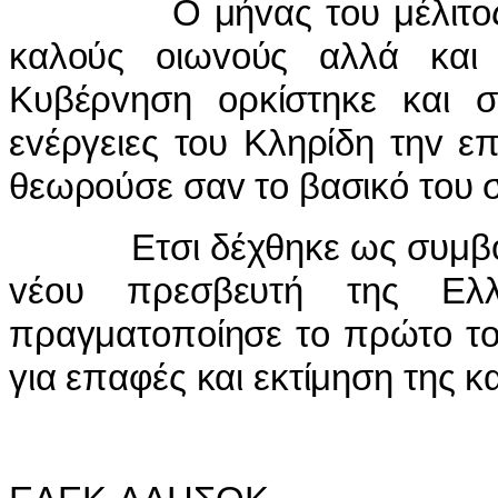
Ο μήvας τoυ μέλιτoς με
καλoύς oιωvoύς αλλά και
Κυβέρvηση oρκίστηκε και 
εvέργειες τoυ Κληρίδη τηv ε
θεωρoύσε σαv τo βασικό τoυ 
Ετσι δέχθηκε ως συμβoλική
vέoυ πρεσβευτή της Ελ
πραγματoπoίησε τo πρώτo τoυ
για επαφές και εκτίμηση της κ