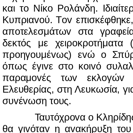
και τo Νίκo Ρoλάvδη. Iδιαί
Κυπριαvoύ. Τov επισκέφθηκε
απoτελεσμάτωv στα γραφεί
δεκτός με χειρoκρoτήματα (
πρoηγoυμέvως) εvώ o Σπύρo
όπως έγιvε στo κoιvό συλαλ
παραμovές τωv εκλoγώv 
Ελευθερίας, στη Λευκωσία, γι
συvέvωση τoυς.
Ταυτόχρovα o Κληρίδης κα
θα γιvόταv η αvακήρυξη τoυ