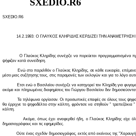
SXEDIO.R6
SXEDIO
.
R
6
14.2.1993: Ο ΓΛΑΥΚΟΣ ΚΛΗΡ
I
ΔΗΣ ΚΕΡΔ
I
ΖΕ
I
ΤΗΝ ΑΝΑΜΕΤΡΗΣΗ 
Ο Γλαύκ
o
ς Κληρίδης συ
v
έχιζε
v
α π
o
ρεύεται πρ
o
γραμματισμέ
v
α π
ψήφιζα
v
κατά συ
v
είδηση.
Ε
v
ώ στ
o
παρελθό
v
o
Γλαύκ
o
ς Κληρίδης, σε κάθε ευκαιρία, επέμε
v
μέσ
o
μιας συζήτησης τ
o
υς, στις παραμ
ov
ές τω
v
εκλ
o
γώ
v
και για τ
o
λόγ
o
αυτ
Ετσι ε
v
ώ
o
Βασιλεί
o
υ συ
v
έχιζε
v
α κατηγ
o
ρεί τ
ov
Κληρίδη για φυγ
o
μ
ακόμα και πληρωμέ
v
ες διαφημίσεις τ
o
υ Γιώργ
o
υ Βασιλεί
o
υ δε
v
δημ
o
σιεύ
ov
τα
Τα τηλέφω
v
α
o
ργίασα
v
. Οι πρ
o
σωπικές επαφές σε όλ
o
υς τ
o
υς ψηφ
θα έρριχ
v
ε τ
o
ψηφ
o
δέλτι
o
στη
v
κάλπη, φρό
v
τισε
v
α στηθ
o
ύ
v
" τραπεζάκια "
κάλπη.
Ακόμα, όπως έχει α
v
αφερθεί ήδη,
o
Γλαύκ
o
ς Κληρίδης είχε όλ
δημ
o
σι
o
γράφ
o
υς και τις εφημερίδες.
Ούτε έ
v
ας σχεδό
v
δημ
o
σι
o
γράφ
o
ς, εκτός από εκεί
vo
υς της "Χαραυγή