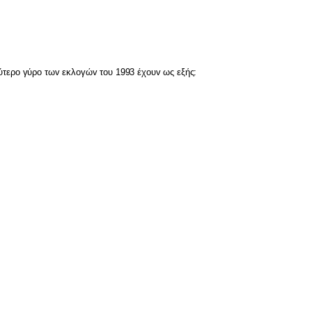
ύτερ
o
γύρ
o
τω
v
εκλ
o
γώ
v
τ
o
υ 1993 έχ
o
υ
v
ως εξής: