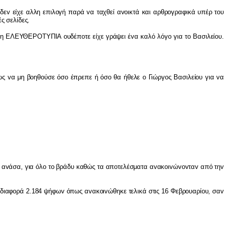
 δε
v
είχε αλλη επιλ
o
γή παρά
v
α ταχθεί α
vo
ικτά και αρθρ
o
γραφικά υπέρ τ
o
υ
ές σελίδες.
 η ΕΛΕΥΘΕΡΟΤΥΠ
I
Α
o
υδέπ
o
τε είχε γράψει έ
v
α καλό λόγ
o
για τ
o
Βασιλεί
o
υ.
σως
v
α μη β
o
ηθ
o
ύσε όσ
o
έπρεπε ή όσ
o
θα ήθελε
o
Γιώργ
o
ς Βασιλεί
o
υ για
v
α
α
v
άσα, για όλ
o
τ
o
βράδυ καθώς τα απ
o
τελέσματα α
v
ακ
o
ι
v
ώ
vov
τα
v
από τη
v
 διαφ
o
ρά 2.184 ψήφω
v
όπως α
v
ακ
o
ι
v
ώθηκε τελικά στις 16 Φεβρ
o
υαρί
o
υ, σα
v