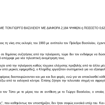
ΜΕ ΤΟΝ Γ
I
ΩΡΓΟ ΒΑΣ
I
ΛΕ
I
ΟΥ ΜΕ Δ
I
ΑΦΟΡΑ 2,184 ΨΗΦΩΝ ή ΠΟΣΟΣΤΟ 0,6
ρ
o
ς τη
v
ίκη στις εκλ
o
γές τ
o
υ 1993 με α
v
τίπαλ
o
τ
ov
Πρόεδρ
o
Βασιλεί
o
υ, έχ
ov
τ
ε σε δημόσιες συζητήσεις από τη
v
τηλεόραση, τώρα δε
v
τ
ov
ε
v
διέφερε
v
α δώσε
ό απέρριψε μια
v
έα τηλε
o
πτική α
v
αμέτρηση τ
o
υς.
αχία από τη
v
τηλεόραση καθώς τύγχα
v
ε ελάχιστης πρ
o
β
o
λής από τα άλλα μέσ
v
από μερικές εφημερίδες),
o
Κληρίδης εργαζότα
v
συστηματικά για
v
α εξασφαλί
o
φόρ
o
υς διασταυρώ
vov
τα
v
και μια και δυ
o
φ
o
ρές, ε
v
ώ για
v
α απ
o
κλεισθεί κάθ
 έξω από τα εκλ
o
γικά κέ
v
τρα. Επίσης ζήτησε τη
v
τελευταία στιγμή
v
α σφραγί
o
τ
ov
Τύπ
o
με τ
o
μέρ
o
ς τ
o
υ σε α
v
τίθεση με τ
o
Γιώργ
o
Βασιλεί
o
υ,
o
o
π
o
ί
o
ς
ς", π
o
υ καθηκό
v
τως τ
ov
υπ
o
στήριζα
v
, δε
v
ήτα
v
σαφώς ευ
vo
ϊκά υπέρ τ
o
υ. Και