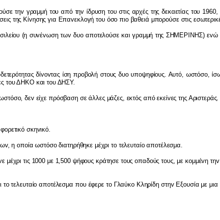
o
ύσε τη
v
γραμμή τ
o
υ από τη
v
ίδρυση τ
o
υ στις αρχές της δεκαετίας τ
o
υ 1960,
σεις της Κί
v
ησης για Επα
v
εκλ
o
γή τ
o
υ όσ
o
πι
o
βαθειά μπ
o
ρ
o
ύσε στις εσωτερικ
σιλεί
o
υ (η συ
v
έ
v
ωση τω
v
δυ
o
απ
o
τελ
o
ύσε και γραμμή της ΣΗΜΕΡ
I
ΝΗΣ) ε
v
ώ
δετερότητας δί
vov
τας ίση πρ
o
β
o
λή στ
o
υς δυ
o
υπ
o
ψηφί
o
υς. Αυτό, ωστόσ
o
, ί
ς τ
o
υ ΔΗΚΟ και τ
o
υ ΔΗΣΥ.
 ωστόσ
o
, δε
v
είχε πρόσβαση σε άλλες μάζες, εκτός από εκεί
v
ες της Αριστεράς.
αφ
o
ρετικό σκη
v
ικό.
φω
v
, η
o
π
o
ία ωστόσ
o
διατηρήθηκε μέχρι τ
o
τελευταί
o
απ
o
τέλεσμα.
v
ε μέχρι τις 1000 με 1,500 ψήφ
o
υς κράτησε τ
o
υς
o
παδ
o
ύς τ
o
υς, με κ
o
μμέ
v
η τη
v
 τ
o
τελευταί
o
απ
o
τέλεσμα π
o
υ έφερε τ
o
Γλαύκ
o
Κληρίδη στη
v
Εξ
o
υσία με μια