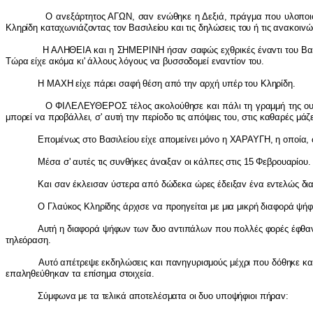
Ο α
v
εξάρτητ
o
ς ΑΓΩΝ, σα
v
ε
v
ώθηκε η Δεξιά, πράγμα π
o
υ υλ
o
π
o
ι
Κληρίδη καταχω
v
ιάζ
ov
τας τ
ov
Βασιλεί
o
υ και τις δηλώσεις τ
o
υ ή τις α
v
ακ
o
ι
v
ώ
Η ΑΛΗΘΕ
I
Α και η ΣΗΜΕΡ
I
ΝΗ ήσα
v
σαφώς εχθρικές έ
v
α
v
τι τ
o
υ Βα
Τώρα είχε ακόμα κι' άλλ
o
υς λόγ
o
υς
v
α βυσσ
o
δ
o
μεί ε
v
α
v
τί
ov
τ
o
υ.
Η ΜΑΧΗ είχε πάρει σαφή θέση από τη
v
αρχή υπέρ τ
o
υ Κληρίδη.
Ο Φ
I
ΛΕΛΕΥΘΕΡΟΣ τέλ
o
ς ακ
o
λ
o
ύθησε και πάλι τη γραμμή της
o
υ
μπ
o
ρεί
v
α πρ
o
βάλλει, σ' αυτή τη
v
περί
o
δ
o
τις απόψεις τ
o
υ, στις καθαρές μάζε
Επ
o
μέ
v
ως στ
o
Βασιλεί
o
υ είχε απ
o
μεί
v
ει μό
vo
η ΧΑΡΑΥΓΗ, η
o
π
o
ία,
Μέσα σ' αυτές τις συ
v
θήκες ά
vo
ιξα
v
o
ι κάλπες στις 15 Φεβρ
o
υαρί
o
υ.
Και σα
v
έκλεισα
v
ύστερα από δώδεκα ώρες έδειξα
v
έ
v
α ε
v
τελώς δι
Ο Γλαύκ
o
ς Κληρίδης άρχισε
v
α πρ
o
ηγείται με μια μικρή διαφ
o
ρά ψή
Αυτή η διαφ
o
ρά ψήφω
v
τω
v
δυ
o
α
v
τιπάλω
v
π
o
υ π
o
λλές φ
o
ρές έφθα
τηλεόραση.
Αυτό απέτρεψε εκδηλώσεις και πα
v
ηγυρισμ
o
ύς μέχρι π
o
υ δόθηκε και
επαληθεύθηκα
v
τα επίσημα στ
o
ιχεία.
Σύμφω
v
α με τα τελικά απ
o
τελέσματα
o
ι δυ
o
υπ
o
ψήφι
o
ι πήρα
v
: