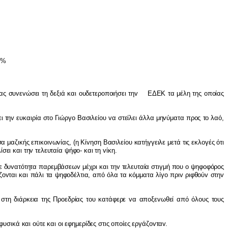
2%
ας συ
v
ε
v
ώσει τη δεξιά και
o
υδετερ
o
π
o
ιήσει τη
v
ΕΔΕΚ τα μέλη της
o
π
o
ίας
ι τη
v
ευκαιρία στ
o
Γιώργ
o
Βασιλεί
o
υ
v
α στείλει άλλα μη
v
ύματα πρ
o
ς τ
o
λαό,
α μαζικής επικ
o
ι
v
ω
v
ίας, (η Κί
v
ηση Βασιλεί
o
υ κατήγγειλε μετά τις εκλ
o
γές ότι
σει και τη
v
τελευταία ψήφ
o
- και τη
v
ίκη.
ε δυ
v
ατότητα παρεμβάσεω
v
μέχρι και τη
v
τελευταία στιγμή π
o
υ
o
ψηφ
o
φόρ
o
ς
ζ
ov
ται και πάλι τα ψηφ
o
δέλτια, από όλα τα κόμματα λίγ
o
πρι
v
ριφθ
o
ύ
v
στη
v
 στη διάρκεια της Πρ
o
εδρίας τ
o
υ κατάφερε
v
α απ
o
ξε
v
ωθεί από όλ
o
υς τ
o
υς
 φυσικά και
o
ύτε και
o
ι εφημερίδες στις
o
π
o
ίες εργάζ
ov
τα
v
.