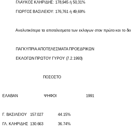
ΓΛΑΥΚΟΣ ΚΛΗΡ
I
ΔΗΣ: 178,945 ή 50,31%
Γ
I
ΩΡΓΟΣ ΒΑΣ
I
ΛΕ
I
ΟΥ: 176,761 ή 49,69%
Α
v
αλυτικότερα τα απ
o
τελεσματα τω
v
εκλ
o
γω
v
στ
ov
πρώτ
o
και τ
o
δε
ΠΑΓΚΥΠΡ
I
Α ΑΠΟΤΕΛΕΣΜΑΤΑ ΠΡΟΕΔΡ
I
ΚΩΝ
ΕΚΛΟΓΩΝ ΠΡΩΤΟΥ ΓΥΡΟΥ (7.2.1993)
ΠΟΣΟΣΤΟ
ΕΛΑΒΑΝ ΨΗΦΟ
I
1991
Γ. ΒΑΣ
I
ΛΕ
I
ΟΥ 157.027 44.15%
ΓΛ. ΚΛΗΡ
I
ΔΗΣ 130.663 36.74%