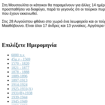
Στη Μουσουλίτα οι κάτοικοι θα παραμείνουν για άλλες 14 ημέρε
προσπαθήσει να διαφύγει, παρά το γεγονός ότι οι τούρκοι πυ
που έχουν εκκενωθεί.
Στις 28 Αυγούστου φθάνει στο χωριό ένα λεωφορείο και οι τού
Μααθόβουνο. Είναι όλοι 17 άνδρες και 13 γυναίκες. Αργότερ
Επιλέξετε Ημερομηνία
6000 π.χ.
45μ.χ - 1569
1570 - 1820
1821 - 1877
1878 - 1888
1889-1896
1897-1913
1914-1924
1925-1931(A)
1931(B)-1938
1939-1944
1945-1949