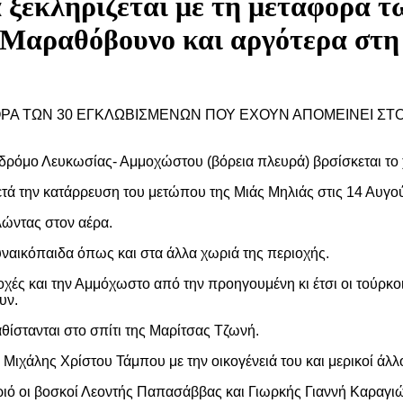
 ξεκληρίζεται με τη μεταφορά τ
 Μαραθόβουνο και αργότερα στη
ΑΦΟΡΑ ΤΩΝ 30 ΕΓΚΛΩΒΙΣΜΕΝΩΝ ΠΟΥ ΕΧΟΥΝ ΑΠΟΜΕΙΝΕΙ Σ
 δρόμο Λευκωσίας- Αμμοχώστου (βόρεια πλευρά) βρσίσκεται το
τά την κατάρρευση του μετώπου της Μιάς Μηλιάς στις 14 Αυγού
λώντας στον αέρα.
γυναικόπαιδα όπως και στα άλλα χωριά της περιοχής.
ριοχές και την Αμμόχωστο από την προηγουμένη κι έτσι οι τούρ
υν.
θίστανται στο σπίτι της Μαρίτσας Τζωνή.
 Μιχάλης Χρίστου Τάμπου με την οικογένειά του και μερικοί άλλ
ριό οι βοσκοί Λεοντής Παπασάββας και Γιωρκής Γιαννή Καραγ