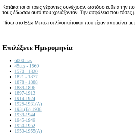
Κατάκοποι οι τρεις γέροντες συνέχισαν, ωστόσο ευθεία την πο
τους έδωσαν αυτό που χρειάζονταν: Την ασφάλεια που τόσες μέ
Πίσω στο Εξω Μετόχι οι λίγοι κάτοικοι που είχαν απομείνει μ
Επιλέξετε Ημερομηνία
6000 π.χ.
45μ.χ - 1569
1570 - 1820
1821 - 1877
1878 - 1888
1889-1896
1897-1913
1914-1924
1925-1931(A)
1931(B)-1938
1939-1944
1945-1949
1950-1952
1953-1955(A)