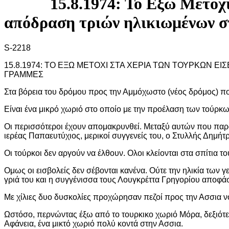
15.8.1974: Το Εξω Μετόχ
απόδραση τριών ηλικιωμένων στ
S-2218
15.8.1974: ΤΟ ΕΞΩ ΜΕΤΟΧΙ ΣΤΑ ΧΕΡΙΑ ΤΩΝ ΤΟΥΡΚΩΝ Ε
ΓΡΑΜΜΕΣ
Στα βόρεια του δρόμου προς την Αμμόχωστο (νέος δρόμος) πο
Είναι ένα μικρό χωριό στο οποίο με την προέλαση των τούρκων
Οι περισσότεροι έχουν απομακρυνθεί. Μεταξύ αυτών που παρα
ιερέας Παπαευτύχιος, μερικοί συγγενείς του, ο Στυλλής Δημή
Οι τούρκοι δεν αργούν να έλθουν. Ολοι κλείονται στα σπίτια τ
Ομως οι εισβολείς δεν σέβονται κανένα. Ούτε την ηλικία των 
γριά του και η συγγένισσα τους Λουγκρέττα Γρηγορίου αποφ
Με χίλιες δυο δυσκολίες προχώρησαν πεζοί προς την Ασσια ν
Ωστόσο, περνώντας έξω από το τουρκικο χωριό Μόρα, δεξιότερ
Αφάνεια, ένα μικτό χωριό πολύ κοντά στην Ασσια.