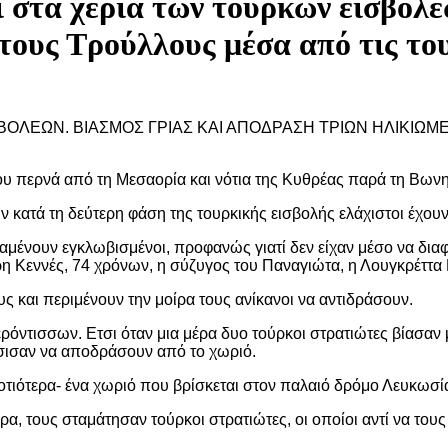
ι στα χέρια των τούρκων εισβολέ
ους Τρούλλους μέσα από τις το
ΙΣΒΟΛΕΩΝ. ΒΙΑΣΜΟΣ ΓΡΙΑΣ ΚΑΙ ΑΠΟΔΡΑΣΗ ΤΡΙΩΝ ΗΛΙΚΙΩ
υ περνά από τη Μεσαορία και νότια της Κυθρέας παρά τη Βωνη,
 κατά τη δεύτερη φάση της τουρκικής εισβολής ελάχιστοι έχουν
μένουν εγκλωβισμένοι, προφανώς γιατί δεν είχαν μέσο να διαφ
τρη Κεννές, 74 χρόνων, η σύζυγος του Παναγιώτα, η Λουγκρέττα
ους και περιμένουν την μοίρα τους ανίκανοι να αντιδράσουν.
γερόντισσων. Ετσι όταν μια μέρα δυο τούρκοι στρατιώτες βίασαν
άσισαν να αποδράσουν από το χωριό.
οτιότερα- ένα χωριό που βρίσκεται στον παλαιό δρόμο Λευκωσ
α, τους σταμάτησαν τούρκοι στρατιώτες, οι οποίοι αντί να το