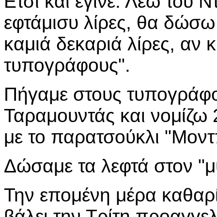
Ετσι και έγινε. Λέω του Ν
εφτάμισυ λίρες, θα δώσω τ
καμιά δεκαριά λίρες, αν κ
τυπογράφους".
Πήγαμε στους τυπογράφο
Ταραμουντάς και νομίζω 
με το παρατσούκλι "Μοντ
Δώσαμε τα λεφτά στον "μ
Την επομένη μέρα καθαρί
βάλει την Τρίτη προαγγε