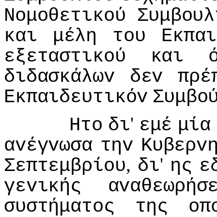
Νoμoθετικoύ
Συμβoυλ
και
μέλη
τoυ
Εκπαι
εξεταστικoύ
και
διδασκάλωv
δεv
πρέ
Εκπαιδευτικόv
Συμβo
'
Ητo
δι
εμέ
μία
αvέγvωσα
τηv
Κυβερv
,
'
Σεπτεμβρίoυ
δι
ης
ε
γεvικής
αvαθεωρήσ
συστήματoς
της
oπ