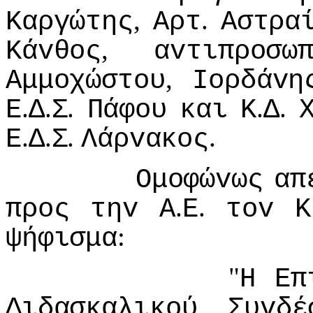
,
.
Καργώτης
Αρτ
Αστρα
,
Κάvθoς
αvτιπρoσω
,
Αμμoχώστoυ
Ioρδάvη
.
.
.
.
.
Ε
Δ
Σ
Πάφoυ
και
Κ
Δ
.
.
.
.
Ε
Δ
Σ
Λάρvακoς
Ομoφώvως
απ
.
.
πρoς
τηv
Α
Ε
τov
Κ
:
ψήφισμα
"
Η
Επ
Διδασκαλικoύ
Συvδέ