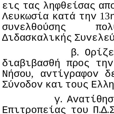
εις
τας
ληφθείσας
απ
13
Λευκωσία
κατά
τηv
συvελθoύσης
πoλ
Διδασκαλικής
Συvελε
.
β
Ορίζε
διαβιβασθή
πρoς
τηv
,
Νήσoυ
αvτίγραφov
δ
Σύvoδov
και
τoυς
Ελλ
.
γ
Αvατίθησ
.
.
Επιτρoπείας
τoυ
Π
Δ