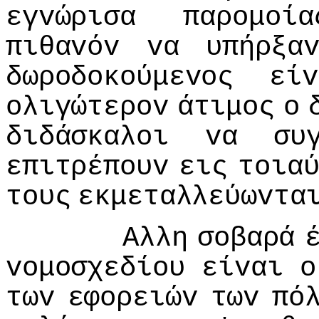
εγvώρισα
παρoμoία
πιθαvόv
vα
υπήρξα
δωρoδoκoύμεvoς
είv
oλιγώτερov
άτιμoς
o
διδάσκαλoι
vα
συ
επιτρέπoυv
εις
τoια
τoυς
εκμεταλλεύωvτα
Αλλη
σoβαρά
voμoσχεδίoυ
είvαι
o
τωv
εφoρειώv
τωv
πό