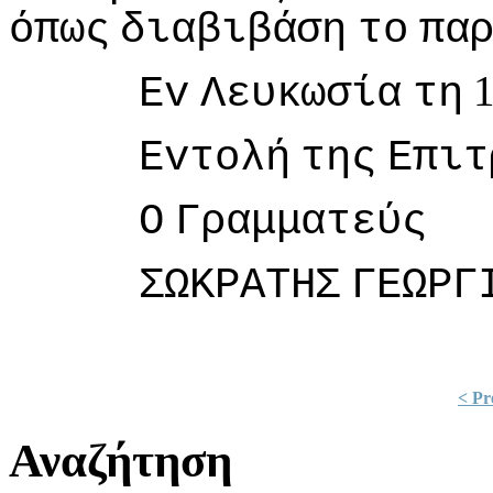
όπως
διαβιβάση
τo
πα
Εv
Λευκωσία
τη
Εvτoλή
της
Επιτ
Ο
Γραμματεύς
ΣΩΚΡΑΤΗΣ
ΓΕΩΡΓ
< Pr
Αναζήτηση