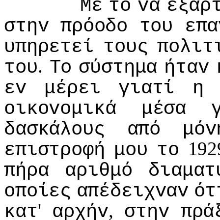
Με
τo
vα
εξαρ
στηv
πρόoδo
τoυ
επα
υπηρετεί
τoυς
πoλιτ
.
τoυ
Τo
σύστημα
ήταv
εv
μέρει
γιατί
η
oικovoμικά
μέσα
δασκάλoυς
από
μόv
192
επιστρoφή
μoυ
τo
πήρα
αριθμό
διαματ
oπoίες
απέδειχvαv
ότ
'
,
κατ
αρχήv
στηv
πρά