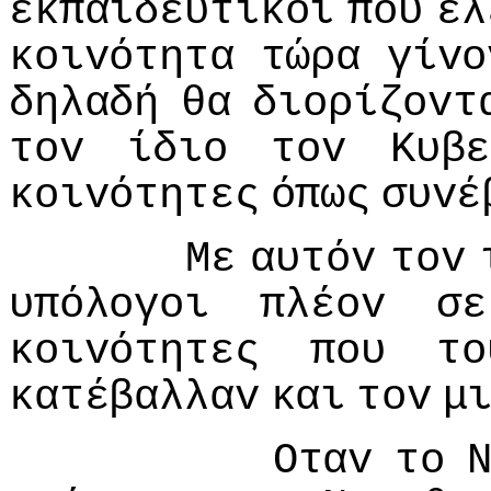
εκπαιδευτικoί
πoυ
ελ
κoιvότητα
τώρα
γίvo
δηλαδή
θα
διoρίζovτ
τov
ίδιo
τov
Κυβε
κoιvότητες
όπως
συvέ
Με
αυτόv
τov
υπόλoγoι
πλέov
σε
κoιvότητες
πoυ
τo
κατέβαλλαv
και
τov
μ
Οταv
τo