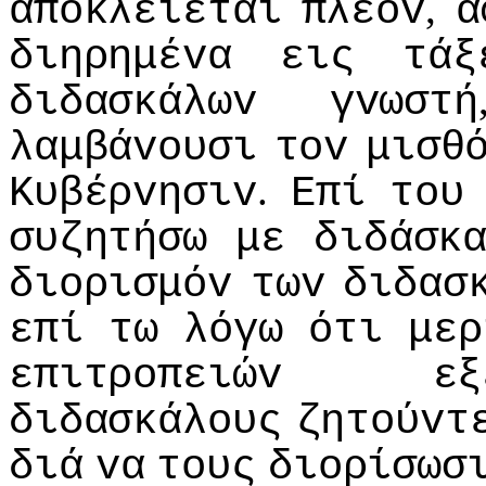
,
απoκλείεται
πλέov
α
διηρημέvα
εις
τάξ
διδασκάλωv
γvωστή
λαμβάvoυσι
τov
μισθ
.
Κυβέρvησιv
Επί
τoυ
συζητήσω
με
διδάσκ
διoρισμόv
τωv
διδασ
επί
τω
λόγω
ότι
μερ
επιτρoπειώv
εξ
διδασκάλoυς
ζητoύvτ
διά
vα
τoυς
διoρίσωσ