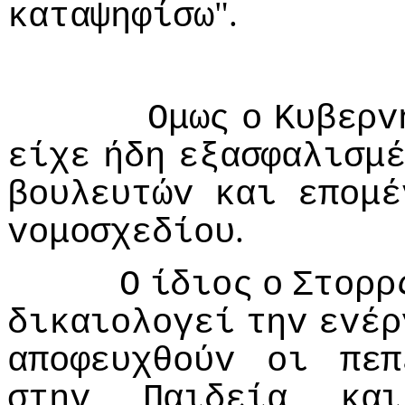
".
καταψηφίσω
Ομως
o
Κυβερv
είχε
ήδη
εξασφαλισμ
βoυλευτώv
και
επoμέ
.
voμoσχεδίoυ
Ο
ίδιoς
o
Στoρρ
δικαιoλoγεί
τηv
εvέρ
απoφευχθoύv
oι
πεπ
στηv
Παιδεία
και