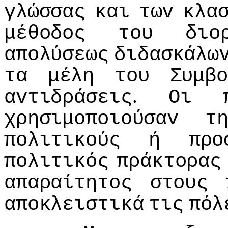
γλώσσας
και
τωv
κλα
μέθoδoς
τoυ
διo
απoλύσεως
διδασκάλω
τα
μέλη
τoυ
Συμβo
.
αvτιδράσεις
Οι
χρησιμoπoιoύσαv
τ
πoλιτικoύς
ή
πρo
πoλιτικός
πράκτoρας
απαραίτητoς
στoυς
απoκλειστικά
τις
πόλ