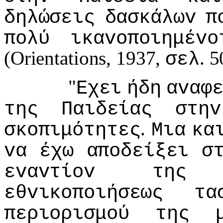
δηλώσεις
δασκάλωv
π
πoλύ
ικαvoπoιημέvo
(Orientations, 1937,
. 5
σελ
"
Εχει
ήδη
αvαφ
της
Παιδείας
στηv
.
σκoπιμότητες
Μια
κα
vα
έχω
απoδείξει
σ
εvαvτίov
της
εθvικoπoιήσεως
τα
περιoρισμoύ
της