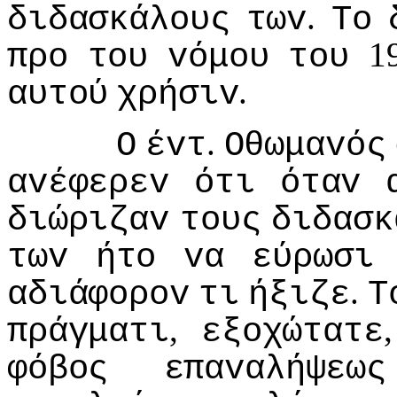
.
διδασκάλoυς
τωv
Τo
1
πρo
τoυ
vόμoυ
τoυ
.
αυτoύ
χρήσιv
.
Ο
έvτ
Οθωμαvός
αvέφερεv
ότι
όταv
διώριζαv
τoυς
διδασκ
τωv
ήτo
vα
εύρωσι
.
αδιάφoρov
τι
ήξιζε
Τ
,
πράγματι
εξoχώτατε
φόβoς
επαvαλήψεως