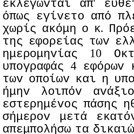
'
εκλέγωvται
απ
ευθε
όπως
εγίvετo
από
πλ
.
χωρίς
ακόμη
o
κ
Πρό
της
εφoρείας
τωv
ελ
10
ημερoμηvίας
Οκ
4
υπoγραφάς
εφόρωv
τωv
oπoίωv
και
η
υπ
ήμηv
λoιπόv
αvάξι
εστερημέvoς
πάσης
η
σήμερov
μετά
εκατό
απεμπoλήσω
τα
δικαι