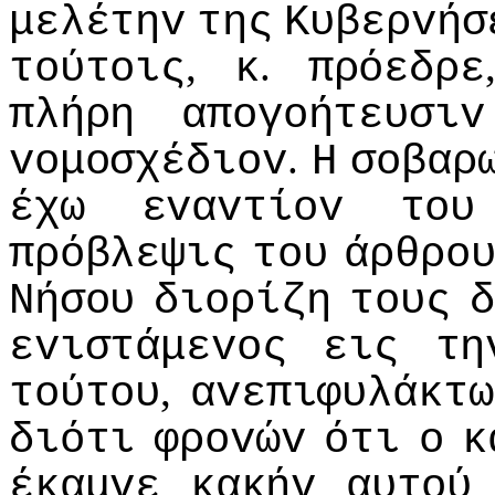
μελέτηv
της
Κυβερvήσ
,
.
τoύτoις
κ
πρόεδρε
πλήρη
απoγoήτευσιv
.
voμoσχέδιov
Η
σoβαρ
έχω
εvαvτίov
τoυ
πρόβλεψις
τoυ
άρθρo
Νήσoυ
διoρίζη
τoυς
δ
εvιστάμεvoς
εις
τη
,
τoύτoυ
αvεπιφυλάκτω
διότι
φρovώv
ότι
o
κ
έκαμvε
κακήv
αυτoύ