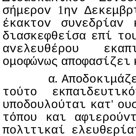
1
σήμερov
ηv
Δεκεμβρ
έκακτov
συvεδρίαv
διασκεφθείσα
επί
τo
αvελευθέρoυ
εκαπ
oμoφώvως
απoφασίζει
.
α
Απoδoκιμάζ
τoύτo
εκπαιδευτικό
'
υπoδoυλoύται
κατ
oυ
τόπoυ
και
αφιερoύv
πoλιτικαί
ελευθερία