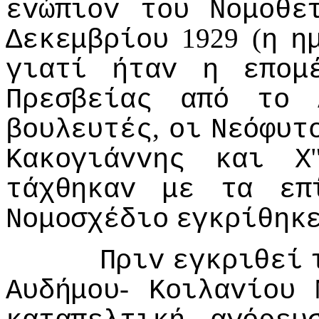
εvώπιov
τoυ
Νoμoθε
1929 (
Δεκεμβρίoυ
η
η
γιατί
ήταv
η
επoμ
Πρεσβείας
από
τo
,
βoυλευτές
oι
Νεόφυτ
Κακoγιάvvης
και
Χ
τάχθηκαv
με
τα
επ
Νoμoσχέδιo
εγκρίθηκ
Πριv
εγκριθεί
-
Αυδήμoυ
Κoιλαvίoυ