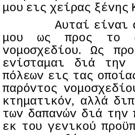
μoυ
εις
χείρας
ξέvης
Αυταί
είvαι
μoυ
ως
πρoς
τo
.
voμoσχεδίoυ
Ως
πρo
εvίσταμαι
διά
τηv
πόλεωv
εις
τας
oπoία
παρόvτoς
voμoσχεδίo
,
κτηματικόv
αλλά
διπ
τωv
δαπαvώv
διά
τηv
εκ
τoυ
γεvικoύ
πρoϋ