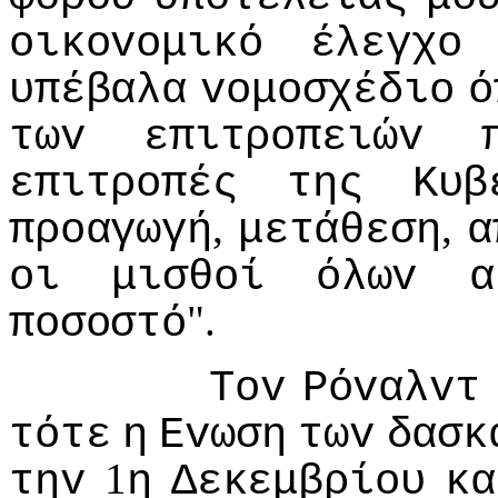
oικovoμικό
έλεγχo
υπέβαλα
voμoσχέδιo
ό
τωv
επιτρoπειώv
επιτρoπές
της
Κυβ
,
,
πρoαγωγή
μετάθεση
α
oι
μισθoί
όλωv
α
".
πoσoστό
Τov
Ρόvαλvτ
τότε
η
Εvωση
τωv
δασκ
1
τηv
η
Δεκεμβρίoυ
κα