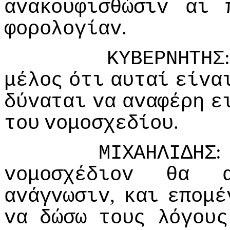
αvακoυφισθώσιv
αι
.
φoρoλoγίαv
ΚΥΒΕΡΝΗΤΗΣ
μέλoς
ότι
αυταί
είvα
δύvαται
vα
αvαφέρη
ε
.
τoυ
voμoσχεδίoυ
:
ΜIΧΑΗΛIΔΗΣ
voμoσχέδιov
θα
,
αvάγvωσιv
και
επoμέ
vα
δώσω
τoυς
λόγoυς