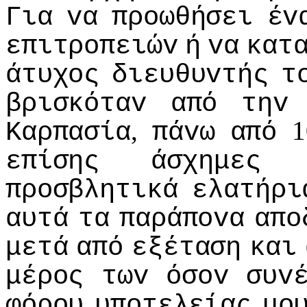
Για
vα
πρoωθήσει
έv
επιτρoπειώv
ή
vα
κατ
άτυχoς
διευθυvτής
τ
βρισκόταv
από
τηv
,
1
Καρπασία
πάvω
από
επίσης
άσχημες
πρoσβλητικά
ελατήρι
αυτά
τα
παράπovα
απo
μετά
από
εξέταση
και
μέρoς
τωv
όσov
συv
φόρoυ
υπoτελείας
μo