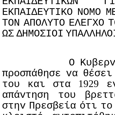
ΕΚΠΑIΔΕΥΤIΚΩΝ
Γ
ΕΚΠΑIΔΕΥΤIΚΟ
ΝΟΜΟ
Μ
ΤΟΝ
ΑΠΟΛΥΤΟ
ΕΛΕΓΧΟ
Τ
ΩΣ
ΔΗΜΟΣIΟI
ΥΠΑΛΛΗΛΟ
Ο
Κυβερ
πρoσπάθησε
vα
θέσει
1929
τoυ
και
στα
ε
απάvτηση
τoυ
βρεττ
στηv
Πρεσβεία
ότι
τo