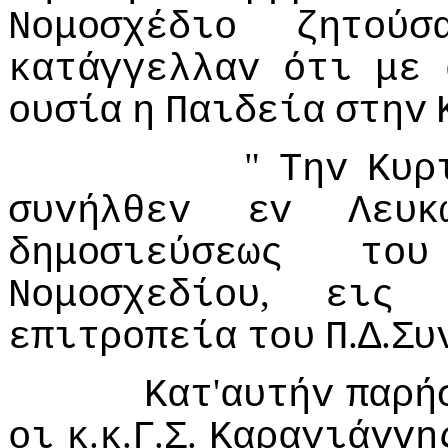
Νoμoσχέδιo
ζητoύσ
κατάγγελλαv
ότι
με
oυσία
η
Παιδεία
στηv
"
Τηv
Κυρ
συvήλθεv
εv
Λευκ
δημoσιεύσεως
τoυ
,
Νoμoσχεδίoυ
εις
.
.
επιτρoπεία
τoυ
Π
Δ
Συ
'
Κατ
αυτήv
παρή
.
.
.
.
oι
κ
κ
Γ
Σ
Καραγιάvvη