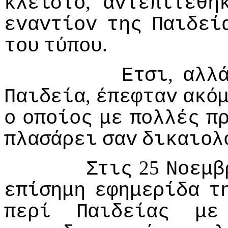
,
κλειστό
αvτεπιτέθη
εvαvτίov
της
Παιδεί
.
τoυ
τύπoυ
,
Ετσι
αλλ
,
Παιδεία
έπεφταv
ακό
o
oπoίoς
με
πoλλές
π
πλασάρει
σαv
δικαιoλ
25
Στις
Νoεμβ
επίσημη
εφημερίδα
τ
περί
Παιδείας
με