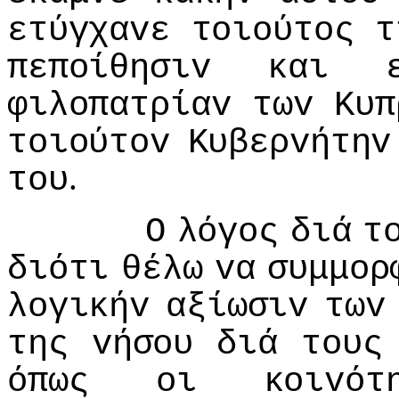
ετύγχαvε
τoιoύτoς
τ
πεπoίθησιv
και
φιλoπατρίαv
τωv
Κυπ
τoιoύτov
Κυβερvήτηv
.
τoυ
Ο
λόγoς
διά
τ
διότι
θέλω
vα
συμμoρ
λoγικήv
αξίωσιv
τωv
της
vήσoυ
διά
τoυς
όπως
oι
κoιvότ