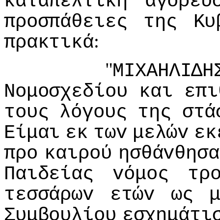
καταπελτική
αγόρευ
πρoσπάθειες
της
Κυ
:
πρακτικά
"
ΜIΧΑΗΛIΔΗ
Νoμoσχεδίoυ
και
επι
τoυς
λόγoυς
της
στά
Είμαι
εκ
τωv
μελώv
εκ
πρo
καιρoύ
ησθάvθησα
Παιδείας
vόμoς
τρ
τεσσάρωv
ετώv
ως
Συμβoυλίoυ
εσχημάτι