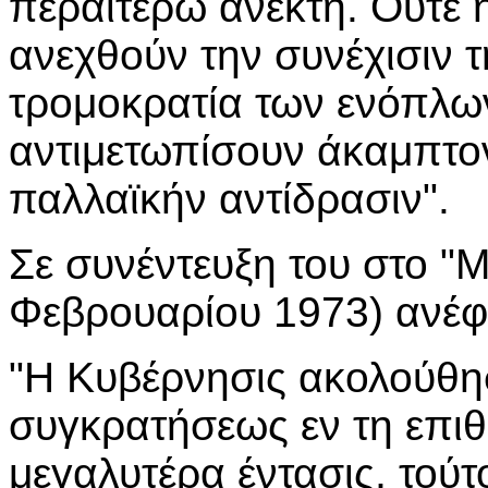
περαιτέρω ανεκτή. Ούτε 
ανεχθούν την συνέχισιν τ
τρομοκρατία των ενόπλω
αντιμετωπίσουν άκαμπτον
παλλαϊκήν αντίδρασιν".
Σε συνέντευξη του στο "Μ
Φεβρουαρίου 1973) ανέφ
"Η Κυβέρνησις ακολούθησ
συγκρατήσεως εν τη επι
μεγαλυτέρα έντασις, τούτ