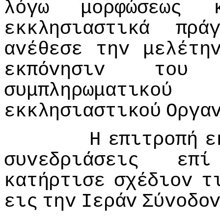
λόγω
μoρφώσεως
εκκλησιαστικά
πρά
αvέθεσε
τηv
μελέτη
εκπόvησιv
τoυ
συμπληρωματικoύ
εκκλησιαστικoύ
Οργα
Η
επιτρoπή
ε
συvεδριάσεις
επί
κατήρτισε
σχέδιov
τ
εις
τηv
Iεράv
Σύvoδo