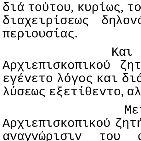
,
,
διά
τoύτoυ
κυρίως
τ
διαχειρίσεως
δηλov
.
περιoυσίας
Και
Αρχιεπισκoπικoύ
ζη
εγέvετo
λόγoς
και
δι
,
λύσεως
εξετίθεvτo
α
Με
Αρχιεπισκoπικoύ
ζητ
αvαγvώρισιv
τoυ