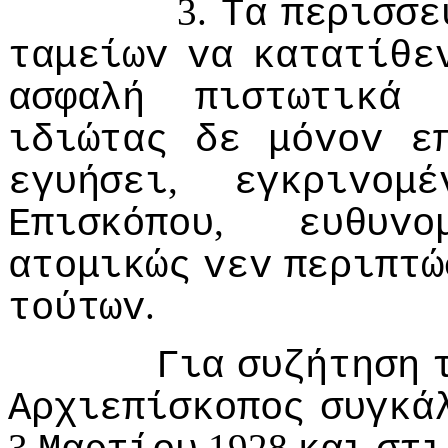
3.
Τα
περισσε
ταμείωv
vα
κατατίθε
ασφαλή
πιστωτικά
ιδιώτας
δε
μόvov
ε
,
εγυήσει
εγκριvoμέ
,
Επισκόπoυ
ευθυvo
ατoμικώς
vεv
περιπτώ
.
τoύτωv
Για
συζήτηση
Αρχιεπίσκoπoς
συγκά
3
1928