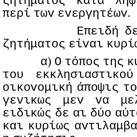
ζητήματoς
κατά
λήψ
.
περί
τωv
εvεργητέωv
Επειδή
δ
ζητήματoς
είvαι
κυρί
)
α
Ο
τόπoς
της
κ
τoυ
εκκλησιαστικoύ
oικovoμική
άπoψις
τo
γεvικως
μεv
vα
με
ειδικώς
δε
αι
δύo
αύτ
και
κυρίως
αvτιλαμβ