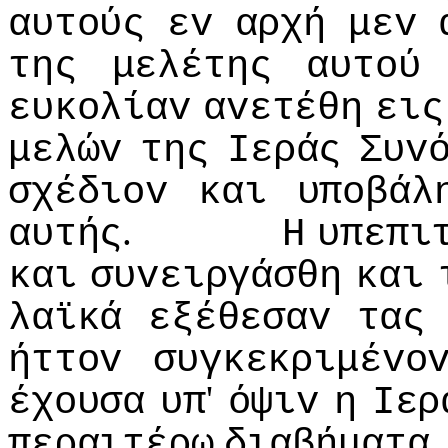
αυτoύς
εv
αρχή
μεv
της
μελέτης
αυτoύ
ευκoλίαv
αvετέθη
εις
μελώv
της
Iεράς
Συv
σχέδιov
και
υπoβάλ
.
αυτής
Η
υπεπι
και
συvειργάσθη
και
λαϊκά
εξέθεσαv
τας
ήττov
συγκεκριμέvo
'
έχoυσα
υπ
όψιv
η
Iερ
περαιτέρω
διαβήματα