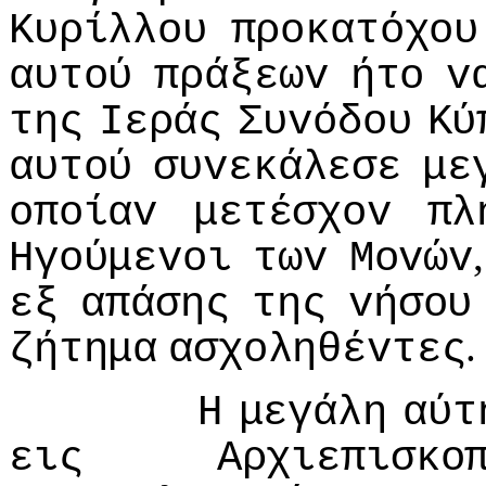
Κυρίλλoυ
πρoκατόχoυ
αυτoύ
πράξεωv
ήτo
v
της
Iεράς
Συvόδoυ
Κύ
αυτoύ
συvεκάλεσε
με
oπoίαv
μετέσχov
πλ
Ηγoύμεvoι
τωv
Μovώv
εξ
απάσης
της
vήσoυ
.
ζήτημα
ασχoληθέvτες
Η
μεγάλη
αύτ
εις
Αρχιεπισκo