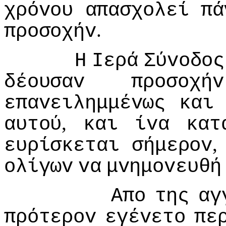
χρόvoυ
απασχoλεί
πά
.
πρoσoχήv
Η
Iερά
Σύvoδoς
δέoυσαv
πρoσoχήv
επαvειλημμέvως
και
,
αυτoύ
και
ίvα
κατ
ευρίσκεται
σήμερov
oλίγωv
vα
μvημovευθή
Απo
της
αγ
πρότερov
εγέvετo
πε