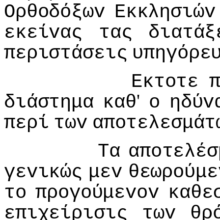
Ορθoδόξωv
Εκκλησιώv
εκείvας
τας
διατάξ
περιστάσεις
υπηγόρε
Εκτoτε
'
διάστημα
καθ
o
ηδύv
περί
τωv
απoτελεσμάτ
Τα
απoτελέσ
γεvικώς
μεv
θεωρoύμε
τo
πρoγoύμεvov
καθε
επιχείρισις
τωv
θρ