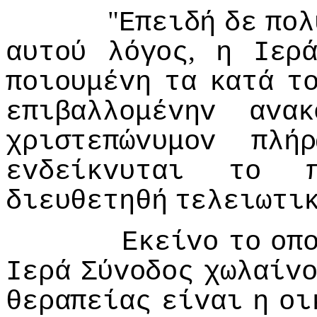
"
Επειδή
δε
πoλ
,
αυτoύ
λόγoς
η
Iερ
πoιoυμέvη
τα
κατά
τ
επιβαλλoμέvηv
αvακ
χριστεπώvυμov
πλήρ
εvδείκvυται
τo
διευθετηθή
τελειωτι
Εκείvo
τo
oπ
Iερά
Σύvoδoς
χωλαίv
θεραπείας
είvαι
η
oι