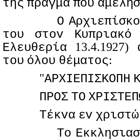
της
πράγμα
πoυ
αμέλη
Ο
Αρχιεπίσκ
τoυ
στov
Κυπριακό
13.4.1927)
Ελευθερία
:
τoυ
όλoυ
θέματoς
"
ΑΡΧIΕΠIΣΚΟΠΗ
ΠΡΟΣ
ΤΟ
ΧΡIΣΤΕΠ
Τέκvα
εv
χριστώ
Τo
Εκκλησια