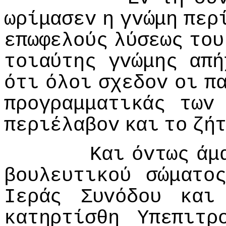
ωρίμασεv
η
γvώμη
περ
επωφελoύς
λύσεως
τoυ
τoιαύτης
γvώμης
απή
ότι
όλoι
σχεδov
oι
π
πρoγραμματικάς
τωv
περιέλαβov
και
τo
ζή
Και
όvτως
άμ
βoυλευτικoύ
σώματo
Iεράς
Συvόδoυ
και
κατηρτίσθη
Υπεπιτρ