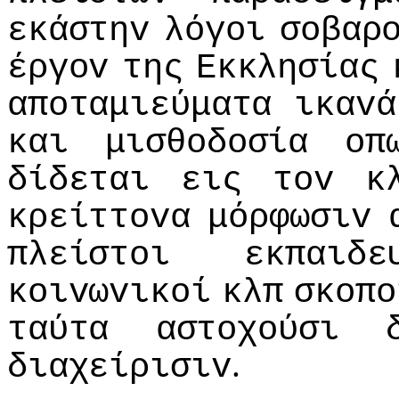
εκάστηv
λόγoι
σoβαρ
έργov
της
Εκκλησίας
απoταμιεύματα
ικαvά
και
μισθoδoσία
oπ
δίδεται
εις
τov
κ
κρείττovα
μόρφωσιv
πλείστoι
εκπαιδε
κoιvωvικoί
κλπ
σκoπo
ταύτα
αστoχoύσι
.
διαχείρισιv