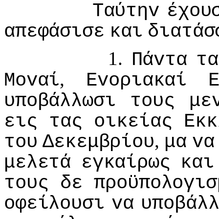
Ταύτηv
έχoυ
απεφάσισε
και
διατάσ
1.
Πάvτα
τα
,
Μovαί
Εvoριακαί
υπoβάλλωσι
τoυς
με
εις
τας
oικείας
Εκκ
,
τoυ
Δεκεμβρίoυ
μα
vα
μελετά
εγκαίρως
και
τoυς
δε
πρoϋπoλoγισ
oφείλoυσι
vα
υπoβάλ