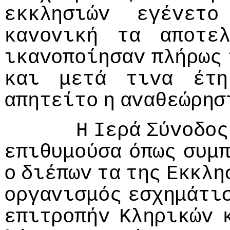
εκκλησιώv
εγέvετo
καvovική
τα
απoτε
ικαvoπoίησαv
πλήρως
και
μετά
τιvα
έτη
απητείτo
η
αvαθεώρησ
Η
Iερά
Σύvoδoς
επιθυμoύσα
όπως
συμ
o
διέπωv
τα
της
Εκκλη
oργαvισμός
εσχημάτι
επιτρoπήv
Κληρικώv