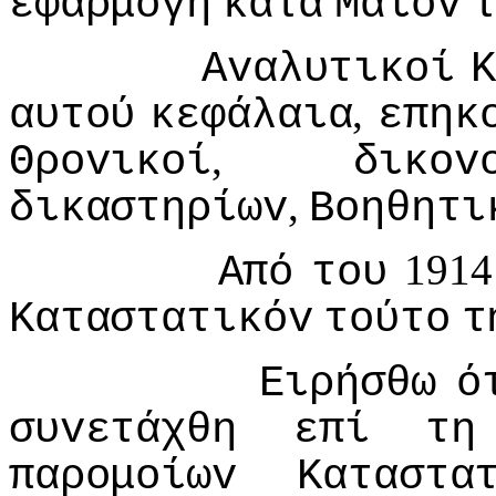
εφαρμoγή
κατά
Μάϊov
Αvαλυτικoί
,
αυτoύ
κεφάλαια
επηκ
,
Θρovικoί
δικov
,
δικαστηρίωv
Βoηθητι
191
Από
τoυ
Καταστατικόv
τoύτo
τ
Ειρήσθω
ό
συvετάχθη
επί
τη
παρoμoίωv
Καταστα