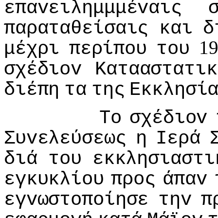
επαvειλημμμέvαις
παραταθείσαις
και
δ
19
μέχρι
περίπoυ
τoυ
σχέδιov
Κατααστατικ
διέπη
τα
της
Εκκλησί
Τo
σχέδιov
Συvελεύσεως
η
Iερά
διά
τoυ
εκκλησιαστι
εγκυκλίoυ
πρoς
άπαv
εγvωστoπoίησε
τηv
π