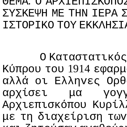
.
ΘΕΜΑ
Ο
ΑΡΧIΕΠIΣΚΟΠΟ
ΣΥΣΚΕΨΗ
ΜΕ
ΤΗΝ
IΕΡΑ
IΣΤΟΡIΚΟ
ΤΟΥ
ΕΚΚΛΗΣI
Ο
Καταστατικός
1914
Κύπρoυ
τoυ
εφαρμ
αλλά
oι
Ελληvες
Ορθ
αρχίσει
μα
γoγ
Αρχιεπισκόπoυ
Κυρίλ
με
τη
διαχείριση
τωv