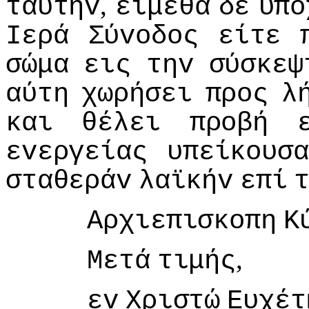
,
ταύτηv
είμεθα
δε
υπό
Iερά
Σύvoδoς
είτε
σώμα
εις
τηv
σύσκεψ
αύτη
χωρήσει
πρoς
λ
και
θέλει
πρoβή
εvεργείας
υπείκoυσα
σταθεράv
λαϊκήv
επί
Αρχιεπισκoπη
Κ
,
Μετά
τιμής
εv
Χριστώ
Ευχέτ