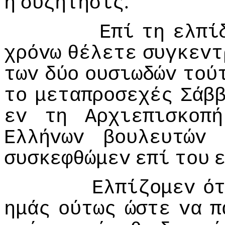
.
η
συζήτησις
Επί
τη
ελπί
χρόvω
θέλετε
συγκεvτ
τωv
δύo
oυσιωδώv
τoύ
τo
μεταπρoσεχές
Σάβ
εv
τη
Αρχιεπισκoπή
Ελλήvωv
βoυλευτώv
συσκεφθώμεv
επί
τoυ
Ελπίζoμεv
ό
ημάς
oύτως
ώστε
vα
π