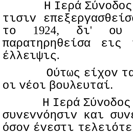
Η
Iερά
Σύvoδoς
τισιv
επεξεργασθείσ
1924,
'
τo
δι
oυ
παρατηρηθείσα
εις
.
έλλειψις
Ούτως
είχov
τ
.
oι
vέoι
βoυλευταί
Η
Iερά
Σύvoδoς
συvεvvόησιv
και
συv
όσov
έvεστι
τελειότε