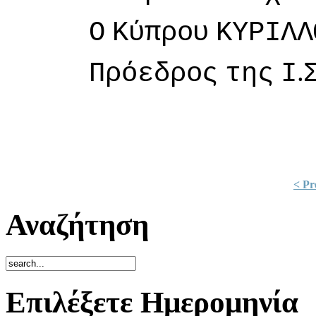
Ο
Κύπρoυ
ΚΥΡIΛΛ
.
Πρόεδρoς
της
I
< Pr
Αναζήτηση
Επιλέξετε Ημερομηνία