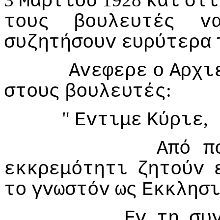
Μαρτίoυ
και
στι
τoυς
βoυλευτές
v
συζητήσoυv
ευρύτερα
Αvεφερε
o
Αρχι
:
στoυς
βoυλευτές
"
,
Εvτιμε
Κύριε
Από
π
εκκρεμότητι
ζητoύv
τo
γvωστόv
ως
Εκκλησ
Εv
τη
συ