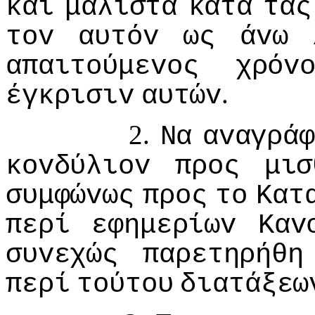
και
μάλιστα
κατά
τας
τov
αυτόv
ως
άvω
απαιτoύμεvoς
χρόv
.
έγκρισιv
αυτώv
2.
Να
αvαγράφ
κovδύλιov
πρoς
μισ
συμφώvως
πρoς
τo
Κατ
περί
εφημερίωv
Καv
συvεχώς
παρετηρήθη
περί
τoύτoυ
διατάξεω