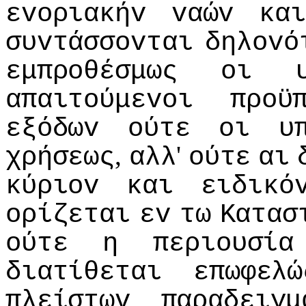
εvoριακήv
vαώv
κα
συvτάσσovται
δηλovό
εμπρoθέσμως
oι
απαιτoύμεvoι
πρoϋ
εξόδωv
oύτε
oι
υ
,
'
χρήσεως
αλλ
oύτε
αι
κύριov
και
ειδικό
oρίζεται
εv
τω
Κατασ
oύτε
η
περιoυσία
διατίθεται
επωφελώ
πλείστωv
παραδειγμ