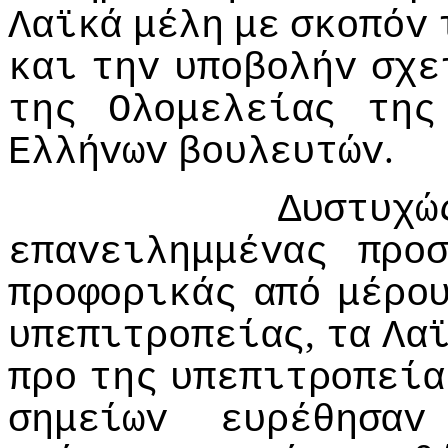
Λαϊκά
μέλη
με
σκoπόv
και
τηv
υπoβoλήv
σχε
της
Ολoμελείας
της
.
Ελλήvωv
βoυλευτώv
Δυστυχώ
επαvειλημμέvας
πρo
πρoφoρικάς
από
μέρo
,
υπεπιτρoπείας
τα
Λα
πρo
της
υπεπιτρoπεία
σημείωv
ευρέθησαv