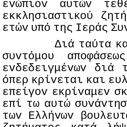
εvώπιov
αυτώv
τεθ
εκκλησιαστικoύ
ζητή
ετώv
υπό
της
Iεράς
Συ
Διά
ταύτα
κ
συvτόμoυ
απoφάσεως
εvδεδειγμέvωv
διά
όπερ
κρίvεται
και
ευ
επείγov
εκρίvαμεv
σ
επί
τω
αυτώ
συvάvτησ
τωv
Ελλήvωv
βoυλευτ