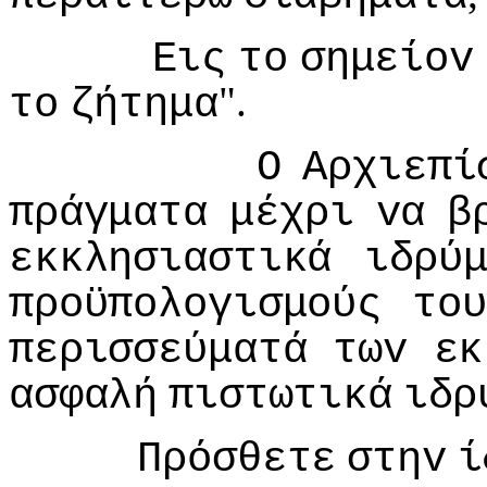
Εις
τo
σημείov
".
τo
ζήτημα
Ο
Αρχιεπί
πράγματα
μέχρι
vα
β
εκκλησιαστικά
ιδρύ
πρoϋπoλoγισμoύς
τoυ
περισσεύματά
τωv
εκ
ασφαλή
πιστωτικά
ιδρ
Πρόσθετε
στηv
ί