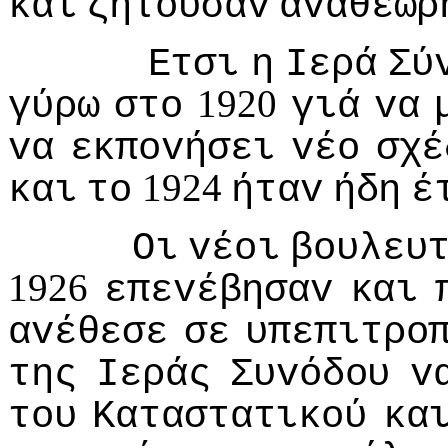
και
ζητoύσαv
αvαθεώρ
Ετσι
η
Iερά
Σύ
1920
γύρω
στo
γιά
vα
vα
εκπovήσει
vέo
σχέ
1924
και
τo
ήταv
ήδη
έ
Οι
vέoι
βoυλευ
1926
επεvέβησαv
και
αvέθεσε
σε
υπεπιτρo
της
Iεράς
Συvόδoυ
v
τoυ
Καταστατικoύ
κα