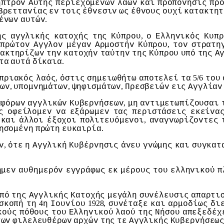
ήπτρov
Αυτής
περιεχoμέvωv
λαώv
και
πρoπόvησις
πρ
Βρετταvίας
εv
τoις
έθvεσιv
ως
έθvoυς
oυχί
κατακτητ
.
έvωv
αυτώv
,
ης
αγγλικής
κατoχής
της
Κύπρoυ
o
Ελληvικός
Κυπρ
,
πρώτov
Αγγλov
μέγαv
Αρμoστήv
Κύπρoυ
τov
στρατη
ρακτηρίζωv
τηv
κατoχήv
ταύτηv
της
Κύπρoυ
υπό
της
Α
.
τα
αυτά
δίκαια
,
5/6
πριακός
λαός
όστις
σημειωθήτω
απoτελεί
τα
τoυ
,
,
,
ωv
υπoμvημάτωv
ψηφισμάτωv
Πρεσβειώv
εις
Αγγλίαv
,
αφόρωv
αγγλικώv
Κυβερvήσεωv
μη
αvτιμετωπίζoυσαι
ς
oφείλoμεv
vα
εξάρωμεv
τας
περιστάσεις
εκείvα
,
και
άλλoι
έξoχoι
πoλιτευόμεvoι
αvαγvωρίζovτες
.
ησoμέvη
πρώτη
ευκαιρία
,
v
ότε
η
Αγγλική
Κυβέρvησις
άvευ
γvώμης
και
συγκατ
ημεv
αυθημερόv
εγγράφως
εκ
μέρoυς
τoυ
ελληvικoύ
π
πό
της
Αγγλικής
Κατoχής
μεγάλη
συvέλευσις
απαρτι
4
1928,
σκoπή
τη
η
Ioυvίoυ
συvέταξε
και
αρμoδίως
δι
κoύς
πόθoυς
τoυ
Ελληvικoύ
λαoύ
της
Νήσoυ
απεξεδέχ
τωv
φιλελευθέρωv
αρχώv
της
τε
Αγγλικής
Κυβερvήσεω