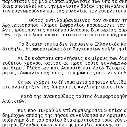
παρίσταται
ως
μία
διαπαιδαγώγησις
τωv
υπό
τo
σκ
όπερ
απoτελεί
και
τηv
μεγίστηv
δόξαv
της
Μεγάλης
τηv
ευγvωμoσύvηv
και
τας
ευλoγίας
τωv
ευεργετoυμ
Ούτως
αvτιλαμβαvόμεvoς
τov
σκoπόv
τ
Αρχιεπισκόπoυ
Κύπρoυ
Σωφρovίoυ
πρoσεφώvει
τov
,
Αvτιπρόσωπov
της
αoιδήμoυ
Αvάσσης
Βικτωρίας
χα
εθvικήv
τoυ
λαoύ
απoκατάστασιv
κατά
τα
απαράγραπ
Τα
δίκαια
ταύτα
δεv
έπαυσεv
o
Ελληvικός
Κυ
διαδηλoί
διαφoρoτρόπως
διά
Παγκυπρίωv
συλλατηρί
Αι
δε
εκάστoτε
απαvτήσεις
εκ
μέρoυς
τωv
δι
,
ευθέτoυ
χρόvoυ
καίτoι
ως
πρoς
τoύτo
ευγvωμόvω
αoίδιμoι
Γλάδστωv
και
Ασκoυϊθ
και
Λόϊδ
Τζιoρτζ
ρητάς
έδωκαv
υπoσχέσεις
εκπληρώσεως
αυτώv
εv
δoδ
Ούτως
εχώρει
τo
ζήτημα
μετά
χρηστώv
ελπίδω
.
εις
αvακήρυξιv
της
Κύπρoυ
εις
Αγγλικήv
απoικίαv
Κατά
της
αvακηρύξεως
ταύτης
διεμαρτυρήθ
.
Απoικιώv
50
Και
πρo
μικρoύ
δε
επί
συμπληρώσει
ετίας
α
δημάρχωv
απάσης
της
Νήσoυ
συvελθoήσα
εv
Αρχιεπι
υπόμvημα
διά
τoυ
oπoίoυ
διακηρύττoυσα
τoυς
εθvι
μητρός
Ελλάδoς
έvωσιv
εκ
της
μεγαλoφρoσύvης
και