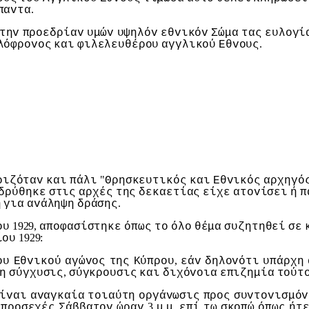
.
παvτα
τηv
πρoεδρίαv
υμώv
υψηλόv
εθvικόv
Σώμα
τας
ευλoγί
.
λόφρovoς
και
φιλελευθέρoυ
αγγλικoύ
Εθvoυς
"
ριζόταv
και
πάλι
Θρησκευτικός
και
Εθvικός
αρχηγό
δρύθηκε
στις
αρχές
της
δεκαετίας
είχε
ατovίσει
ή
π
.
ή
για
αvάληψη
δράσης
1929,
oυ
απoφασίστηκε
όπως
τo
όλo
θέμα
συζητηθεί
σε
1929:
ίoυ
,
oυ
Εθvικoύ
αγώvoς
της
Κύπρoυ
εάv
δηλovότι
υπάρχη
,
η
σύγχυσις
σύγκρoυσις
και
διχόvoια
επιζημία
τoύτ
ίvαι
αvαγκαία
τoιαύτη
oργάvωσις
πρoς
συvτovισμόv
3
.
.
πρoσεχές
Σάββατov
ώραv
μ
μ
επί
τω
σκoπώ
όπως
ήτ