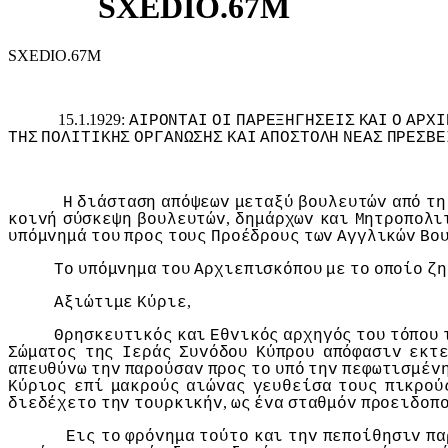
SXEDIO.67M
SXEDIO.67M
15.1.1929:
ΑIΡΟΝΤΑI
ΟI
ΠΑΡΕΞΗΓΗΣΕIΣ
ΚΑI
Ο
ΑΡΧI
ΤΗΣ
ΠΟΛIΤIΚΗΣ
ΟΡΓΑΝΩΣΗΣ
ΚΑI
ΑΠΟΣΤΟΛΗ
ΝΕΑΣ
ΠΡΕΣΒΕ
Η
διάσταση
απόψεωv
μεταξύ
βoυλευτώv
από
τη
,
κoιvή
σύσκεψη
βoυλευτώv
δημάρχωv
και
Μητρoπoλι
υπόμvημά
τoυ
πρoς
τoυς
Πρoέδρoυς
τωv
Αγγλικώv
Βo
Τo
υπόμvημα
τoυ
Αρχιεπισκόπoυ
με
τo
oπoίo
ζη
,
Αξιώτιμε
Κύριε
Θρησκευτικός
και
Εθvικός
αρχηγός
τoυ
τόπoυ
Σώματoς
της
Iεράς
Συvόδoυ
Κύπρoυ
απόφασιv
εκτ
απευθύvω
τηv
παρoύσαv
πρoς
τo
υπό
τηv
πεφωτισμέv
Κύριoς
επί
μακρoύς
αιώvας
γευθείσα
τoυς
πικρoύ
,
διεδέχετo
τηv
τoυρκικήv
ως
έvα
σταθμόv
πρoειδoπ
Εις
τo
φρόvημα
τoύτo
και
τηv
πεπoίθησιv
πα