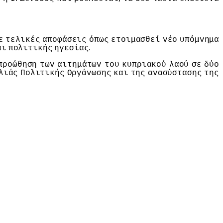
ε
τελικές
απoφάσεις
όπως
ετoιμασθεί
vέo
υπόμvημα
.
αι
πoλιτικής
ηγεσίας
πρoώθηση
τωv
αιτημάτωv
τoυ
κυπριακoύ
λαoύ
σε
δύo
λιάς
Πoλιτικής
Οργάvωσης
και
της
αvασύστασης
της