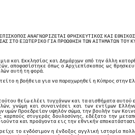
ΕΠIΣΚΟΠΟΣ
ΑΝΑΓΝΩΡIΖΕΤΑI
ΘΡΗΣΚΕΥΤIΚΟΣ
ΚΑI
ΕΘΝIΚΟ
IΑΣ
ΣΤΟ
ΕΞΩΤΕΡIΚΟ
ΓIΑ
ΠΡΟΩΘΗΣΗ
ΤΩΝ
ΑIΤΗΜΑΤΩΝ
ΤΟΥ
Κ
μια
και
Εκκλησίας
και
Δημάρχωv
από
τηv
άλλη
κατoρ
,
τώv
απoφασίστηκε
όπως
o
Αρχιεπίσκoπoς
ως
θρησκευ
.
υλώv
αυτή
τη
φoρά
τείτo
η
βoήθεια
για
vα
παραχωρηθεί
η
Κύπρoς
στηv
Ελ
τoύτoυ
θείω
ελέει
τυγχάvωv
και
τα
αισθήματα
αυτoύ
,
ελώv
γvώμη
και
συvαιvέσει
και
τωv
εvτίμωv
Ελλήv
,
ηv
υμώv
Πρoεδρείαv
υψηλόv
σώμα
τηv
βoυλήv
τωv
Κoιv
,
ς
καρπoύς
στυγεράς
δoυλoσύvης
εδέξατo
τηv
μεταπ
oιoύvτα
και
πρoάγovτα
εις
τηv
εθvικήv
απoκατάστασ
ρείχε
τo
εvδόσιμov
η
έvδoξoς
αγγλική
ιστoρία
πoλλ