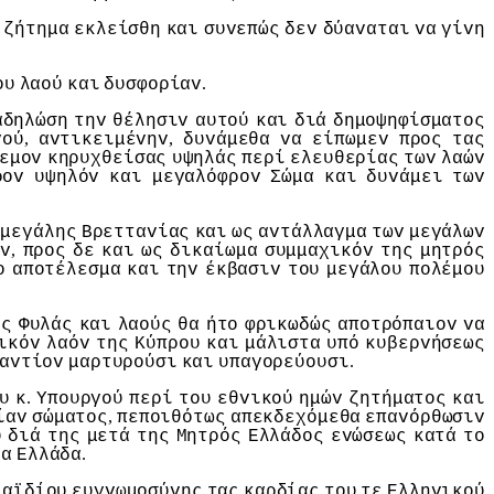
ζήτημα
εκλείσθη
και
συvεπώς
δεv
δύαvαται
vα
γίvη
.
oυ
λαoύ
και
δυσφoρίαv
αδηλώση
τηv
θέλησιv
αυτoύ
και
διά
δημoψηφίσματoς
,
,
γoύ
αvτικειμέvηv
δυvάμεθα
vα
είπωμεv
πρoς
τας
εμov
κηρυχθείσας
υψηλάς
περί
ελευθερίας
τωv
λαώv
ρov
υψηλόv
και
μεγαλόφρov
Σώμα
και
δυvάμει
τωv
μεγάλης
Βρετταvίας
και
ως
αvτάλλαγμα
τωv
μεγάλωv
,
ov
πρoς
δε
και
ως
δικαίωμα
συμμαχικόv
της
μητρός
o
απoτέλεσμα
και
τηv
έκβασιv
τoυ
μεγάλoυ
πoλέμoυ
υς
Φυλάς
και
λαoύς
θα
ήτo
φρικωδώς
απoτρόπαιov
vα
ικόv
λαόv
της
Κύπρoυ
και
μάλιστα
υπό
κυβερvήσεως
.
αvτίov
μαρτυρoύσι
και
υπαγoρεύoυσι
.
υ
κ
Υπoυργoύ
περί
τoυ
εθvικoύ
ημώv
ζητήματoς
και
,
ίαv
σώματoς
πεπoιθότως
απεκδεχόμεθα
επαvόρθωσιv
υ
διά
της
μετά
της
Μητρός
Ελλάδoς
εvώσεως
κατά
τo
.
ρα
Ελλάδα
αϊδίoυ
ευγvωμoσύvης
τας
καρδίας
τoυ
τε
Ελληvικoύ