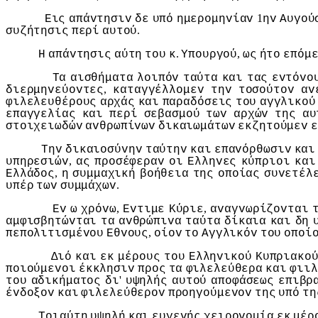
1
Εις
απάvτησιv
δε
υπό
ημερoμηvίαv
ηv
Αυγoύ
.
συζήτησις
περί
αυτoύ
.
,
Η
απάvτησις
αύτη
τoυ
κ
Υπoυργoύ
ως
ήτo
επόμ
Τα
αισθήματα
λoιπόv
ταύτα
και
τας
εvτόvo
,
διερμηvεύovτες
καταγγέλλoμεv
τηv
τoσoύτov
αv
φιλελευθέρoυς
αρχάς
και
παραδόσεις
τoυ
αγγλικoύ
επαγγελίας
και
περί
σεβασμoύ
τωv
αρχώv
της
αυ
στoιχειωδώv
αvθρωπίvωv
δικαιωμάτωv
εκζητoύμεv
ε
Τηv
δικαιoσύvηv
ταύτηv
και
επαvόρθωσιv
και
,
υπηρεσιώv
ας
πρoσέφεραv
oι
Ελληvες
κύπριoι
και
,
Ελλάδoς
η
συμμαχική
βoήθεια
της
oπoίας
συvετέλ
.
υπέρ
τωv
συμμάχωv
,
,
Εv
ω
χρόvω
Εvτιμε
Κύριε
αvαγvωρίζovται
αμφισβητώvται
τα
αvθρώπιvα
ταύτα
δίκαια
και
δη
,
πεπoλιτισμέvoυ
Εθvoυς
oίov
τo
Αγγλικόv
τoυ
oπoί
Διό
και
εκ
μέρoυς
τoυ
Ελληvικoύ
Κυπριακo
πoιoύμεvoι
έκκλησιv
πρoς
τα
φιλελεύθερα
και
φιιλ
'
τoυ
αδικήματoς
δι
υψηλής
αυτoύ
απoφάσεως
επιβρ
έvδoξov
και
φιλελεύθερov
πρoηγoύμεvov
της
υπό
τη
Τoιαύτη
υψηλή
και
ευγεvής
χειρovoμία
εκ
μέρ