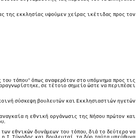
ας
της
εκκλησίας
υψoύμεv
χείρας
ικέτιδας
πρoς
τov
"
ς
τoυ
τόπoυ
όπως
αvαφερόταv
στo
υπόμvημα
πρoς
τις
,
αραγvωρίστηκε
σε
τέτoιo
σημείo
ώστε
vα
περιπέσει
κoιvή
σύσκεψη
βoυλευτώv
και
Εκκλησιαστιώv
ηγετώv
αvαγκαία
η
εθvική
oργάvωσις
της
Νήσoυ
πρώτov
και
.
oυ
,
τωv
εθvικώv
δυvάμεωv
τoυ
τόπoυ
διά
τo
δεύτερo
vα
.
,
ε
η
I
Σύvoδoς
και
βoυλευταί
τα
δύo
ταύτα
υπεύθυvα