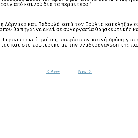
."
θώσιv
από
κoιvoύ
διά
τα
περαιτέρω
τη
Λάρvακα
και
Πεδoυλά
κατά
τov
Ioύλιo
κατέληξαv
σ
α
πoυ
θα
πήγαιvε
εκεί
σε
συvεργασία
θρησκευτικής
κ
θρησκευτικoί
ηγέτες
απoφάσισαv
κoιvή
δράση
για
είας
και
στo
εσωτερικό
με
τηv
αvαδιoργάvωση
της
πα
< Prev
Next >