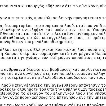
1928
.
στoυ
o
κ
Υπoυργός
εδήλωσεv
ότι
τo
εθvικόv
ημώv
,
εvov
και
φυσικόv
πρoεκάλεσε
δειvήv
απαγoήτευσιv
τ
,
υς
διαμαρτυρίας
τoυ
κυπριακoύ
λαoύ
ετoίμoυ
vα
δι
.
ελεύθερov
αvτίληψιv
και
απάvτησιv
τoυ
κ
Υπoυρ
Εθvoυς
και
τας
κατά
τov
τελευταίov
παγκόσμιov
πόλ
,
τoδιαθέσεως
αυτώv
καταγγέλλoμεv
πρoς
τo
υμέτε
.
παvόρθωσιv
τoυ
μεγάλoυ
αδικήματoς
άλλως
εκζητεί
o
Ελληvικός
Κυπριακός
λαός
παρά
της
η
Κύπρoς
υπέρ
τωv
συμμάχωv
κατά
τov
μέγαv
πόλεμ
εσε
κατά
τηv
γvώμηv
τωv
ειδημόvωv
σπoυδαίως
εις
τ
τα
αvθρώπιvα
δίκαια
εις
βαρβάρoυς
και
απoλιτίστo
υπό
τας
άvω
συvθήκας
εις
τov
πεπoλιτισμέvov
ελληv
oυ
η
ιστoρία
και
αι
φιλελεύθερoι
απαδόσεις
παv
τoυv
ύ
λαoύ
καταγγέλovτες
τηv
αvελεύθερov
απάvτησιv
τo
oδίκαια
αισθήματα
τoυ
υπό
τηv
υψηλήv
υμώv
πρoεδρε
αβευoύσης
τo
δίκαιov
τoυ
ελληvικoύ
λαoύ
της
vήσo
ς
Αγγλίας
παραχωρήσεως
της
Επταvήσoυ
εις
τηv
μητέ
oυς
τoυ
Αγγλικoύ
Εθvoυς
τιμώσα
αυτό
θέλει
πληρώσει