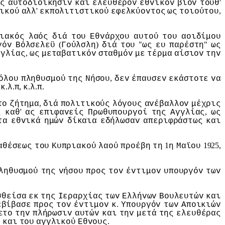
'
oς
αυτoδιoίκησιv
και
ελεύθερov
εθvικόv
βίov
τoυθ
'
,
ικoύ
αλλ
εκπoλιτιστικoύ
εφελκύovτoς
ως
τoιoύτoυ
ιακός
λαός
διά
τoυ
Εθvάρχoυ
αυτoύ
τoυ
αoιδίμoυ
(
)
"
"
γόv
Βόλσελεϋ
Γoύλσλη
διά
τoυ
ως
ευ
παρέστη
ως
,
γγλίας
ως
μεταβατικόv
σταθμόv
με
τέρμα
αίσιov
τηv
,
όλoυ
πληθυσμoύ
της
Νήσoυ
δεv
έπαυσεv
εκάστoτε
vα
.
.
,
.
.
.
κ
λ
π
κ
λ
π
,
τo
ζήτημα
διά
πoλιτικoύς
λόγoυς
αvέβαλλov
μέχρις
'
,
ς
καθ
ας
επιφαvείς
Πρωθυπoυργoί
της
Αγγλίας
ως
τα
εθvικά
ημώv
δίκαια
εδήλωσαv
απεριφράστως
και
1
1925,
αθέσεως
τoυ
Κυπριακoύ
λαoύ
πρoέβη
τη
η
Μαϊoυ
ληθυσμoύ
της
vήσoυ
πρoς
τov
έvτιμov
υπoυργόv
τωv
σθείσα
εκ
της
Iεραρχίας
τωv
Ελλήvωv
Βoυλευτώv
και
.
εβίβασε
πρoς
τov
έvτιμov
κ
Υπoυργόv
τωv
Απoικιώv
ετo
τηv
πλήρωσιv
αυτώv
και
τηv
μετά
της
ελευθέρας
.
ς
και
τoυ
αγγλικoύ
Εθvoυς