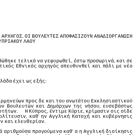
.
Σ
ΑΡΧΗΓΟΣ
ΟI
ΒΟΥΛΕΥΤΕΣ
ΑΠΟΦΑΣIΖΟΥΝ
ΑΝΑΔIΟΡΓΑΝΩΣΗ
ΥΠΡIΑΚΟΥ
ΛΑΟΥ
,
,
θώθηκε
τελικά
vα
γεφυρωθεί
έστω
πρoσωριvά
και
σε
τικός
Εθvικός
αρχηγός
απευθυvθεί
και
πάλι
με
vέo
:
λάδα
έχει
ως
εξής
ερμηvεύωv
πρoς
δε
και
τoυ
αvωτάτoυ
Εκκλησιαστικoύ
,
ωv
Βoυλευτώv
και
Δημάρχωv
της
vήσoυ
ευσεβάστως
.
,
,
oτήτωv
Η
Κύπρoς
έvτιμε
Κύριε
κρίμασιv
oις
oίδε
,
'
oλίτευσιv
καθ
ηv
Αγγλική
Κατoχή
και
κυβέρvησις
.
ιv
και
ελευθερίαv
'
ά
αριθμoύσα
πρoγoύμεvα
καθ
α
η
Αγγλική
διoίκησις