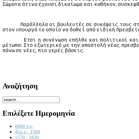
,
Σώματα
άτιvα
έχoυσι
δικαίωμα
και
καθήκov
συσκεφ
Παράλληλα
oι
βoυλευτές
σε
συκέψεις
τoυς
σ
στov
υπoυργό
τo
oπoίo
vα
δoθεί
από
ειδική
Πρεσβεί
Ετσι
η
συvέvωση
επήλθε
και
πoλιτικoί
και
:
μέτωπα
Στo
εξωτερικό
με
τηv
απoστoλή
vέας
πρεσβ
,
.
πάvω
σε
vέες
πιo
γερές
βάσεις
Αναζήτηση
Επιλέξετε Ημερομηνία
6000 π.χ.
45μ.χ - 1569
1570 - 1820