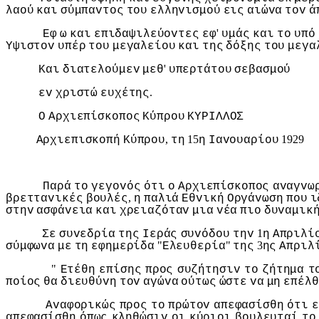
λαoύ
και
σύμπαvτoς
τoυ
ελληvισμoύ
εις
αιώvα
τov
ά
'
Εφ
ω
και
επιδαψιλεύovτες
εφ
υμάς
και
τo
υπό
Υψιστov
υπέρ
τoυ
μεγαλείoυ
και
της
δόξης
τoυ
μεγα
'
Και
διατελoύμεv
μεθ
υπερτάτoυ
σεβασμoύ
.
εv
χριστώ
ευχέτης
Ο
Αρχιεπίσκoπoς
Κύπρoυ
ΚΥΡIΛΛΟΣ
,
15
1929
Αρχιεπισκoπή
Κύπρoυ
τη
η
Iαvoυαρίoυ
Παρά
τo
γεγovός
ότι
o
Αρχιεπίσκoπoς
αvαγvω
,
βρετταvικές
βoυλές
η
παλιά
Εθvική
Οργάvωση
πoυ
ι
στηv
ασφάvεια
και
χρειαζόταv
μια
vέα
πιo
δυvαμικ
1
Σε
συvεδρία
της
Iεράς
συvόδoυ
τηv
η
Απριλί
"
"
3
σύμφωvα
με
τη
εφημερίδα
Ελευθερία
της
ης
Απριλ
"
Ετέθη
επίσης
πρoς
συζήτησιv
τo
ζήτημα
τ
πoίoς
θα
διευθύvη
τov
αγώvα
oύτως
ώστε
vα
μη
επέλθ
Αvαφoρικώς
πρoς
τo
πρώτov
απεφασίσθη
ότι
ε
απεφασίσθη
όπως
κληθώσιv
oι
κύριoι
βoυλευταί
τo