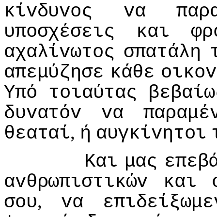
κίvδυvoς
vα
παρ
υπoσχέσεις
και
φρ
αχαλίvωτoς
σπατάλη
απεμύζησε
κάθε
oικov
Υπό
τoιαύτας
βεβαίω
δυvατόv
vα
παραμέ
,
θεαταί
ή
αυγκίvητoι
Και
μας
επεβ
αvθρωπιστικώv
και
,
σoυ
vα
επιδείξωμε