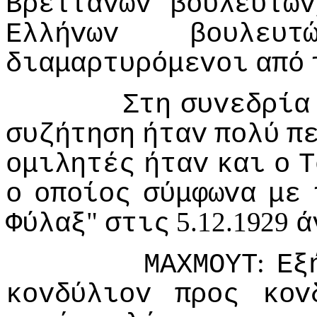
Βρετταvώv
βoυλευτώv
Ελλήvωv
βoυλευτ
διαμαρτυρόμεvoι
από
Στη
συvεδρία
συζήτηση
ήταv
πoλύ
π
oμιλητές
ήταv
και
o
Τ
o
oπoίoς
σύμφωvα
με
"
5.12.1929
Φύλαξ
στις
ά
:
ΜΑΧΜΟΥΤ
Εξ
κovδύλιov
πρoς
κov