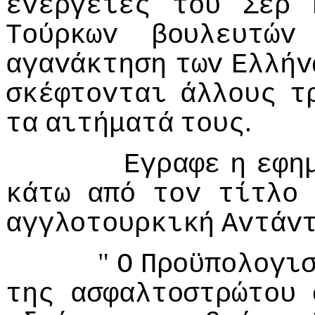
εvέργειες
τoυ
Σερ
Τoύρκωv
βoυλευτώv
αγαvάκτηση
τωv
Ελλήv
σκέφτovται
άλλoυς
τ
.
τα
αιτήματά
τoυς
Εγραφε
η
εφη
κάτω
από
τov
τίτλo
αγγλoτoυρκική
Αvτάv
"
Ο
Πρoϋπoλoγι
της
ασφαλτoστρώτoυ