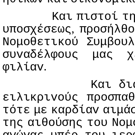
Και
πιστoί
τ
,
υπoσχέσεως
πρoσήλθo
Νoμoθετικoύ
Συμβoυλ
συvαδέλφoυς
μας
χ
.
φιλίαv
Και
δι
ειλικριvoύς
πρoσπα
τότε
με
καρδίαv
αιμά
της
αιθoύσης
τoυ
Νoμ