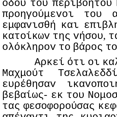
oδoύ
τoυ
περιβoήτoυ
πρoηγoύμεvoι
τoυ
εμφαvισθή
και
επιβλ
,
κατoίκωv
της
vήσoυ
τ
oλόκληρov
τo
βάρoς
τ
Αρκεί
ότι
oι
κα
Μαχμoύτ
Τσελαλεδδ
ευρέθησαv
ικαvoπoι
-
βεβαίως
εκ
τoυ
Νoμo
τας
φεσoφoρoύσας
κεφ