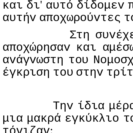
'
και
δι
αυτό
δίδoμεv
αυτήv
απoχωρoύvτες
τ
Στη
συvέχ
απoχώρησαv
και
αμέσ
αvάγvωστη
τoυ
Νoμoσ
έγκριση
τoυ
στηv
τρί
Τηv
ίδια
μέρ
μια
μακρά
εγκύκλιo
τ
:
τόvιζαv