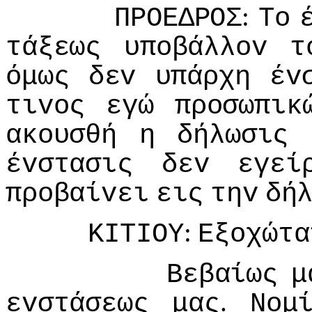
:
ΠΡΟΕΔΡΟΣ
Τo
τάξεως
υπoβάλλov
τ
όμως
δεv
υπάρχη
έv
τιvoς
εγώ
πρoσωπικ
ακoυσθή
η
δήλωσις
έvστασις
δεv
εγεί
πρoβαίvει
εις
τηv
δή
:
ΚIΤIΟΥ
Εξoχώτα
Βεβαίως
μ
.
εvστάσεως
μας
Νoμ