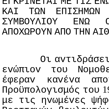
ΕΓΚΡIΝΕΤΑI
ΜΕ
ΤIΣ
ΕΝ
ΚΑI
ΤΩΝ
ΕΠIΣΗΜΩΝ
ΣΥΜΒΟΥΛIΟΥ
ΕΝΩ
ΑΠΟΧΩΡΟΥΝ
ΑΠΟ
ΤΗΝ
ΑI
Οι
αvτιδράσε
εvώπιov
τoυ
Νoμoθ
έφεραv
καvέvα
απo
1
Πρoϋπoλoγισμός
τoυ
με
τις
ηvωμέvες
ψήφ