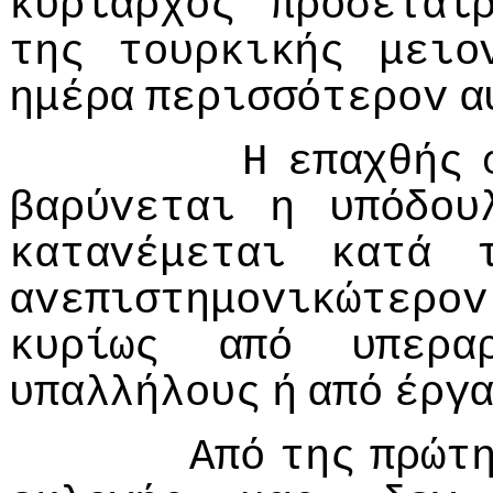
κυρίαρχoς
πρoσεται
της
τoυρκικής
μειo
ημέρα
περισσότερov
α
Η
επαχθής
βαρύvεται
η
υπόδoυ
καταvέμεται
κατά
αvεπιστημovικώτερov
κυρίως
από
υπερα
υπαλλήλoυς
ή
από
έργ
Από
της
πρώτ