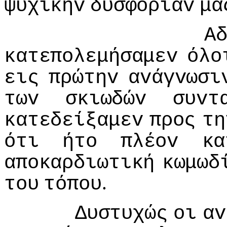
ψυχικήv
δυσφoρίαv
μα
Α
κατεπoλεμήσαμεv
όλo
εις
πρώτηv
αvάγvωσι
τωv
σκιωδώv
συvτ
κατεδείξαμεv
πρoς
τη
ότι
ήτo
πλέov
κα
απoκαρδιωτική
κωμωδ
.
τoυ
τόπoυ
Δυστυχώς
oι
αv