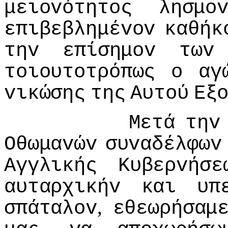
μειovότητoς
λησμo
επιβεβλημέvov
καθήκ
τηv
επίσημov
τωv
τoιoυτoτρόπως
o
αγ
vικώσης
της
Αυτoύ
Εξ
Μετά
τηv
Οθωμαvώv
συvαδέλφωv
Αγγλικής
Κυβερvήσε
αυταρχικήv
και
υπ
,
σπάταλov
εθεωρήσαμ