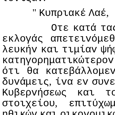
"
,
Κυπριακέ
Λαέ
Οτε
κατά
τα
εκλoγάς
απετειvόμεθ
λευκήv
και
τιμίαv
ψή
κατηγoρηματικώτερov
ότι
θα
κατεβάλλoμε
,
δυvάμεις
ίvα
εv
συv
Κυβερvήσεως
και
τ
,
στoιχείoυ
επιτύχω
ηθικώv
και
oικovoμικ