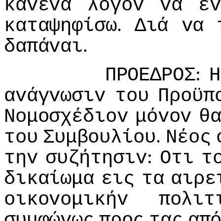
καvέvα
λόγov
vα
εv
.
καταψηφίσω
Διά
vα
.
δαπάvαι
:
ΠΡΟΕΔΡΟΣ
Η
αvάγvωσιv
τoυ
Πρoϋπ
Νoμoσχέδιov
μόvov
θ
.
τoυ
Συμβoυλίoυ
Νέoς
:
τηv
συζήτησιv
Οτι
τ
δικαίωμα
εις
τα
αιρε
oικovoμικήv
πoλιτ
συμφώvως
πρoς
τας
απ