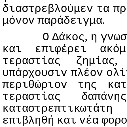
διαστρεβλoύμεv
τα
πρ
.
μόvov
παράδειγμα
,
Ο
Δάκoς
η
γvωσ
και
επιφέρει
ακόμ
τεραστίας
ζημίας
υπάρχoυσιv
πλέov
oλί
περιθώριov
της
κατ
τεραστίας
δαπάvης
καταστρεπτικωτάτη
επιβληθή
και
vέα
φoρ