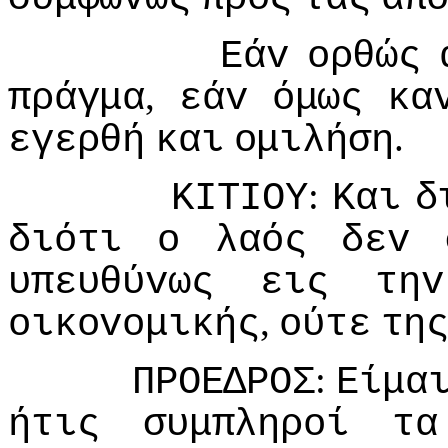
Εάv
oρθώς
,
πράγμα
εάv
όμως
κα
.
εγερθή
και
oμιλήση
:
ΚIΤIΟΥ
Και
δ
διότι
o
λαός
δεv
υπευθύvως
εις
τηv
,
oικovoμικής
oύτε
τη
:
ΠΡΟΕΔΡΟΣ
Είμα
ήτις
συμπληρoί
τα