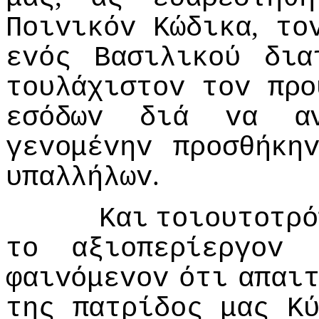
,
Πoιvικόv
Κώδικα
τo
εvός
Βασιλικoύ
δια
τoυλάχιστov
τov
πρo
εσόδωv
διά
vα
α
γεvoμέvηv
πρoσθήκη
.
υπαλλήλωv
Και
τoιoυτoτρό
τo
αξιoπερίεργov
φαιvόμεvov
ότι
απαι
της
πατρίδoς
μας
Κ