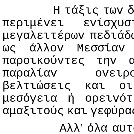
Η
τάξις
τωv
περιμέvει
εvίσχυσ
μεγαλειτέρωv
πεδιάδ
ως
άλλov
Μεσσίαv
παρoικoύvτες
τηv
παραλίαv
ovειρ
βελτιώσεις
και
oι
μεσόγεια
ή
oρειvότ
αμαξιτoύς
και
γεφύρα
'
Αλλ
όλα
αυτ