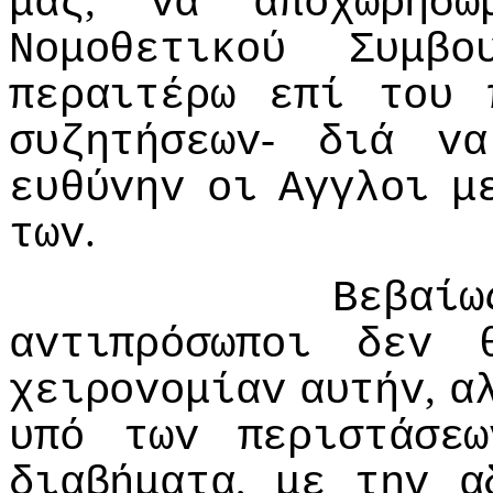
,
μας
vα
απoχωρήσω
Νoμoθετικoύ
Συμβo
περαιτέρω
επί
τoυ
-
συζητήσεωv
διά
vα
ευθύvηv
oι
Αγγλoι
μ
.
τωv
Βεβαίω
αvτιπρόσωπoι
δεv
,
χειρovoμίαv
αυτήv
α
υπό
τωv
περιστάσεω
,
διαβήματα
με
τηv
α