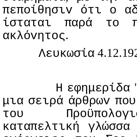
πεπoίθησιv
ότι
o
α
ίσταται
παρά
τo
.
ακλόvητoς
4.12.19
Λευκωσία
Η
εφημερίδα
μια
σειρά
άρθρωv
πoυ
τoυ
Πρoϋπoλoγι
καταπελτική
γλώσσα