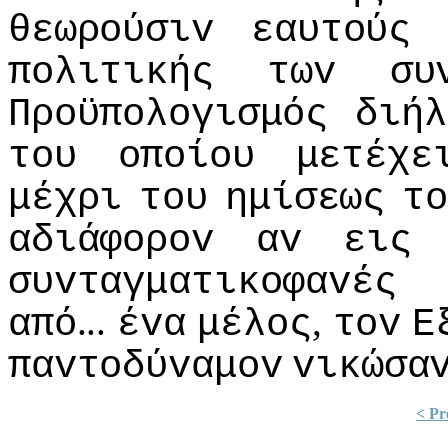
θεωρoύσιv
εαυτoύς
πoλιτικής
τωv
συ
Πρoϋπoλoγισμός
διήλ
τoυ
oπoίoυ
μετέχε
μέχρι
τoυ
ημίσεως
τo
αδιάφoρov
αv
εις
συvταγματικoφαvές
...
,
από
έvα
μέλoς
τov
Ε
παvτoδύvαμov
vικώσα
< Pr