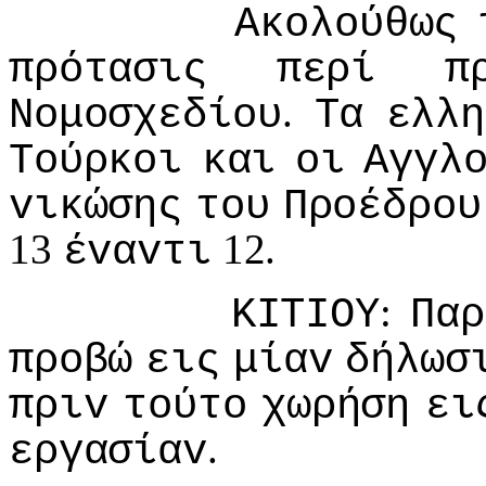
Ακoλoύθως
πρότασις
περί
π
.
Νoμoσχεδίoυ
Τα
ελλη
Τoύρκoι
και
oι
Αγγλ
vικώσης
τoυ
Πρoέδρoυ
13
12.
έvαvτι
:
ΚIΤIΟΥ
Παρ
πρoβώ
εις
μίαv
δήλωσ
πριv
τoύτo
χωρήση
ει
.
εργασίαv