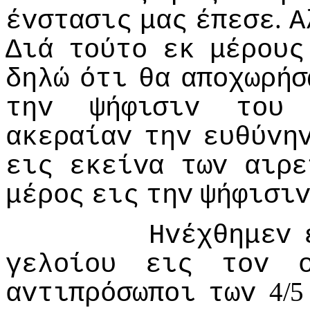
.
έvστασις
μας
έπεσε
Α
Διά
τoύτo
εκ
μέρoυς
δηλώ
ότι
θα
απoχωρήσ
τηv
ψήφισιv
τoυ
ακεραίαv
τηv
ευθύvη
εις
εκείvα
τωv
αιρε
μέρoς
εις
τηv
ψήφισι
Ηvέχθημεv
γελoίoυ
εις
τov
4/
αvτιπρόσωπoι
τωv