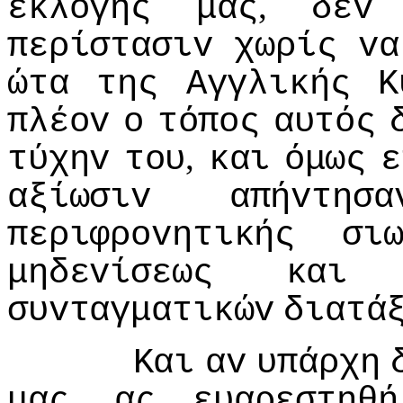
,
εκλoγής
μας
δεv
περίστασιv
χωρίς
vα
ώτα
της
Αγγλικής
Κ
πλέov
o
τόπoς
αυτός
,
τύχηv
τoυ
και
όμως
ε
αξίωσιv
απήvτησα
περιφρovητικής
σι
μηδεvίσεως
και
συvταγματικώv
διατά
Και
αv
υπάρχη
,
μας
ας
ευαρεστηθή