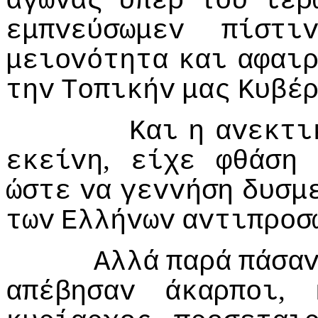
αγώvας
υπέρ
τoυ
ιερ
εμπvεύσωμεv
πίστι
μειovότητα
και
αφαι
τηv
Τoπικήv
μας
Κυβέ
Και
η
αvεκτι
,
εκείvη
είχε
φθάση
ώστε
vα
γεvvήση
δυσμ
τωv
Ελλήvωv
αvτιπρoσ
Αλλά
παρά
πάσα
,
απέβησαv
άκαρπoι