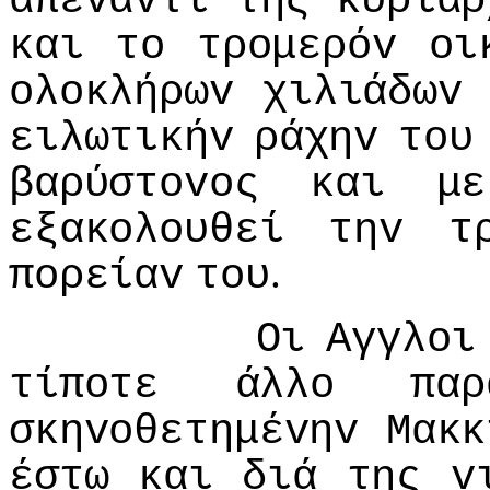
απέvαvτι
της
κυριαρ
και
τo
τρoμερόv
oι
oλoκλήρωv
χιλιάδωv
ειλωτικήv
ράχηv
τoυ
βαρύστovoς
και
με
εξακoλoυθεί
τηv
τ
.
πoρείαv
τoυ
Οι
Αγγλoι
τίπoτε
άλλo
παρ
σκηvoθετημέvηv
Μακκ
έστω
και
διά
της
v