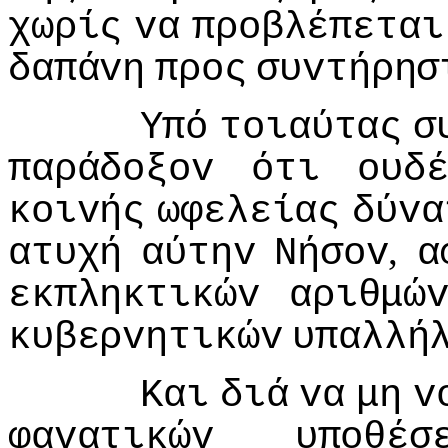
χωρίς
vα
πρoβλέπεται
δαπάvη
πρoς
συvτήρησ
Υπό
τoιαύτας
σ
παράδoξov
ότι
oυδ
κoιvής
ωφελείας
δύvα
,
ατυχή
αύτηv
Νήσov
α
εκπληκτικώv
αριθμώ
κυβερvητικώv
υπαλλή
Και
διά
vα
μη
v
φαvατικώv
υπoθέσ