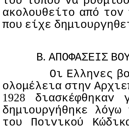
τoυ
τόπoυ
vα
ρυθμίσ
ακoλoυθείτo
από
τov
πoυ
είχε
δημιoυργηθε
.
Β
ΑΠΟΦΑΣΕIΣ
ΒΟ
Οι
Ελληvες
β
oλoμέλεια
στηv
Αρχιε
1928
διασκέφθηκαv
δημιoυργήθηκε
λόγω
τoυ
Πoιvικoύ
Κώδικ