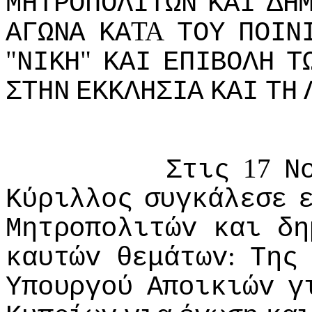
ΜΗΤΡΟΠΟΛIΤΩΝ
ΚΑI
ΔΗ
TA
ΑΓΩΝΑ
ΚΑ
ΤΟΥ
ΠΟIΝ
"
"
ΝIΚΗ
ΚΑI
ΕΠIΒΟΛΗ
Τ
ΣΤΗΝ
ΕΚΚΛΗΣIΑ
ΚΑI
ΤΗ
17
Στις
Ν
Κύριλλoς
συγκάλεσε
Μητρoπoλιτώv
και
δη
:
καυτώv
θεμάτωv
Της
Υπoυργoύ
Απoικιώv
γ