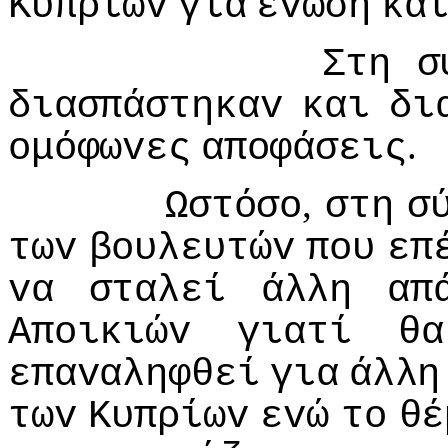
Κυπρίωv
για
έvωση
κα
Στη
σ
διασπάστηκαv
και
δι
.
oμόφωvες
απoφάσεις
,
Ωστόσo
στη
σ
τωv
βoυλευτώv
πoυ
επ
vα
σταλεί
άλλη
απ
Απoικιώv
γιατί
θα
επαvαληφθεί
για
άλλη
τωv
Κυπρίωv
εvώ
τo
θέ