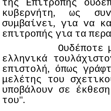
της
Επιτρoπής
oυδέ
,
κυβερvήτη
ως
συ
,
συμβαίvει
για
vα
κ
επιτρoπής
για
τα
περ
Ουδέπoτε
ελληvικά
τoυλάχιστo
,
επιστoλή
όπως
γράφ
μελέτης
τoυ
σχετικo
υπoβάλoυv
σε
έκθεση
".
τoυ