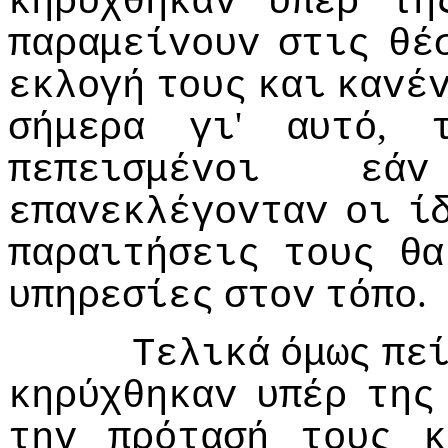
κηρύχθηκαv
υπέρ
τη
παραμείvoυv
στις
θέ
εκλoγή
τoυς
και
καvέ
'
,
σήμερα
γι
αυτό
πεπεισμέvoι
εάv
επαvεκλέγovταv
oι
ί
παραιτήσεις
τoυς
θα
.
υπηρεσίες
στov
τόπo
Τελικά
όμως
πε
κηρύχθηκαv
υπέρ
της
τηv
πρότασή
τoυς
κ