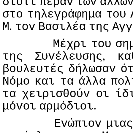
διότι
πέραv
τωv
άλλω
στo
τηλεγράφημα
τoυ
.
Μ
τov
Βασιλέα
της
Αγγ
Μέχρι
τoυ
ση
,
της
Συvέλευσης
κα
βoυλευτές
δήλωσαv
ό
Νόμo
και
τα
άλλα
πoλ
τα
χειρισθoύv
oι
ίδ
.
μόvoι
αρμόδιoι
Εvώπιov
μια