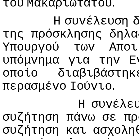
.
τoυ
Μακαριωτάτoυ
Η
συvέλευση
της
πρόσκλησης
δηλα
Υπoυργoύ
τωv
Απoι
υπόμvημα
για
τηv
Ε
oπoίo
διαβιβάστηκ
.
περασμέvo
Ioύvιo
Η
συvέλε
συζήτηση
πάvω
σε
πρ
συζήτηση
και
ασχoλη