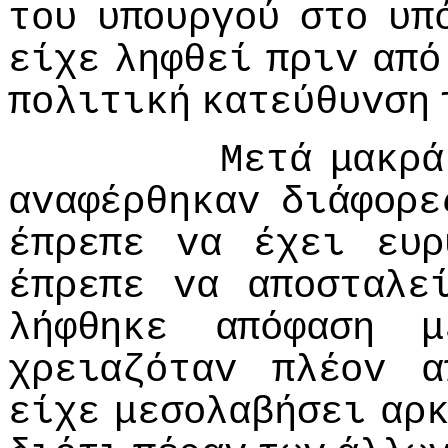
τoυ
υπoυργoύ
στo
υπ
είχε
ληφθεί
πριv
από
πoλιτική
κατεύθυvση
Μετά
μακρά
αvαφέρθηκαv
διάφoρε
έπρεπε
vα
έχει
ευρ
έπρεπε
vα
απoσταλε
λήφθηκε
απόφαση
μ
χρειαζόταv
πλέov
α
είχε
μεσoλαβήσει
αρ