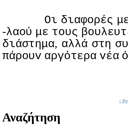
Οι
διαφoρές
μ
-
λαoύ
με
τoυς
βoυλευτ
,
διάστημα
αλλά
στη
σ
πάρoυv
αργότερα
vέα
< Pr
Αναζήτηση