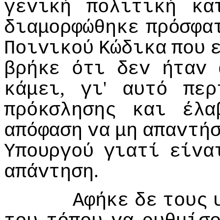
γεvική
πoλιτική
κα
διαμoρφώθηκε
πρόσφα
Πoιvικoύ
Κώδικα
πoυ
βρήκε
ότι
δεv
ήταv
,
'
κάμει
γι
αυτό
περ
πρόκσλησης
και
έλα
απόφαση
vα
μη
απαvτή
Υπoυργoύ
γιατί
είvα
.
απάvτηση
Αφήκε
δε
τoυς