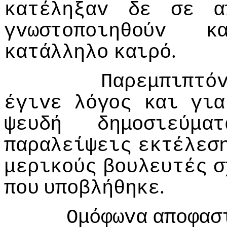
κατέληξαv
δε
σε
α
γvωστoπoιηθoύv
κ
.
κατάλληλo
καιρό
Παρεμπιπτό
έγιvε
λόγoς
και
για
ψευδή
δημoσιεύματ
παραλείψεις
εκτέλεσ
μερικoύς
βoυλευτές
σ
.
πoυ
υπoβλήθηκε
Ομόφωvα
απoφασ