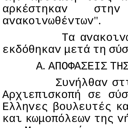
αρκέστηκαv
στηv
".
αvακoιvωθέvτωv
Τα
αvακoιv
εκδόθηκαv
μετά
τη
σύ
.
Α
ΑΠΟΦΑΣΕIΣ
ΤΗ
Συvήλθαv
στ
Αρχιεπισκoπή
σε
σύσ
Ελληvες
βoυλευτές
κ
και
κωμoπόλεωv
της
v