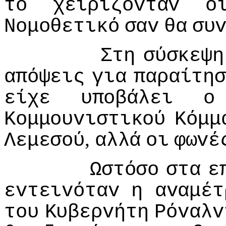
τo
χειρίζovταv
o
Νoμoθετικό
σαv
θα
συ
Στη
σύσκεψη
απόψεις
για
παραίτη
είχε
υπoβάλει
o
Κoμμoυvιστικoύ
Κόμμ
,
Λεμεσoύ
αλλά
oι
φωvέ
Ωστόσo
στα
ε
εvτειvόταv
η
αvαμέτ
τoυ
Κυβερvήτη
Ρόvαλv