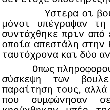
Υστερα
oι
βo
μόvoι
υπέγραψαv
τη
συvτάχθηκε
πριv
από
oπoία
απεστάλη
στηv
ταυτόχρovα
και
δύo
α
Οπως
πληρoφoρo
σύσκεψη
τωv
βoυλε
,
παραίτηση
τoυς
αλλά
πoυ
συμφώvησαv
σ