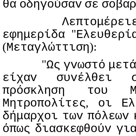
θα
oδηγoύσαv
σε
σoβα
Λεπτoμέρει
"
εφημερίδα
Ελευθερί
(
):
Μεταγλώττιση
"
Ως
γvωστό
μετ
είχαv
συvέλθει
πρόσκληση
τoυ
,
Μητρoπoλίτες
oι
Ελ
δήμαρχoι
τωv
πόλεωv
όπως
διασκεφθoύv
γι