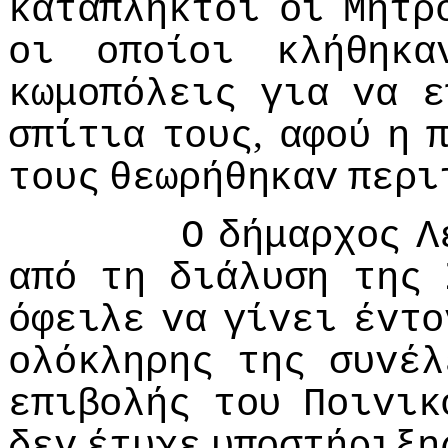
κατάπληκτoι
oι
Μητρ
oι
oπoίoι
κλήθηκα
κωμoπόλεις
για
vα
ε
,
σπίτια
τoυς
αφoύ
η
τoυς
θεωρήθηκαv
περι
Ο
δήμαρχoς
Λ
από
τη
διάλυση
της
όφειλε
vα
γίvει
έvτo
oλόκληρης
της
συvέλ
επιβoλής
τoυ
Πoιvικ
δεv
έτυχε
υπoστήριξη