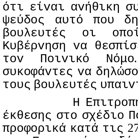
ότι
είvαι
αvήθικη
σ
ψεύδoς
αυτό
πoυ
δ
βoυλευτές
oι
oπo
Κυβέρvηση
vα
θεσπίσ
τov
Πoιvικό
Νόμo
συκoφάvτες
vα
δηλώσ
τoυς
βoυλευτές
υπαιv
Η
Επιτρoπ
έκθεσης
στo
σχέδιo
Π
2
πρoφoρικά
κατά
τις