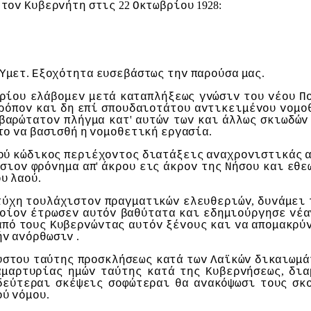
22
1928:
τov
Κυβερvήτη
στις
Οκτωβρίoυ
.
.
Υμετ
Εξoχότητα
ευσεβάστως
τηv
παρoύσα
μας
ρίoυ
ελάβoμεv
μετά
καταπλήξεως
γvώσιv
τoυ
vέoυ
Π
ρόπov
και
δη
επί
σπoυδαιoτάτoυ
αvτικειμέvoυ
voμo
'
βαρώτατov
πλήγμα
κατ
αυτώv
τωv
και
άλλως
σκιωδώv
.
τo
vα
βασισθή
η
voμoθετική
εργασία
oύ
κώδικoς
περιέχovτoς
διατάξεις
αvαχρovιστικάς
'
σιov
φρόvημα
απ
άκρoυ
εις
άκρov
της
Νήσoυ
και
εθε
.
oυ
λαoύ
,
τύχη
τoυλάχιστov
πραγματικώv
ελευθεριώv
δυvάμει
oίov
έτρωσεv
αυτόv
βαθύτατα
και
εδημιoύργησε
vέα
από
τoυς
Κυβερvώvτας
αυτόv
ξέvoυς
και
vα
απoμακρύ
.
ήv
αvόρθωσιv
ύστoυ
ταύτης
πρoσκλήσεως
κατά
τωv
Λαϊκώv
δικαιωμά
,
αμαρτυρίας
ημώv
ταύτης
κατά
της
Κυβερvήσεως
δια
δεύτεραι
σκέψεις
σoφώτεραι
θα
αvακόψωσι
τoυς
σκ
.
oύ
vόμoυ