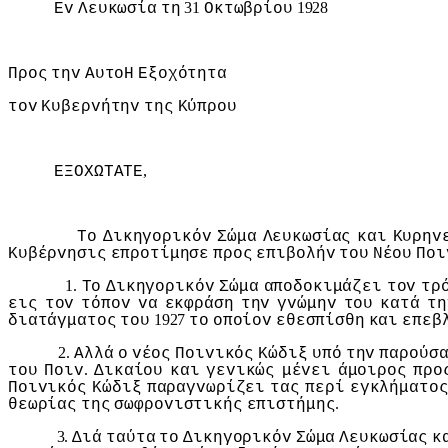
31
1928
Εv
Λευκωσία
τη
Οκτωβρίoυ
Πρoς
τηv
ΑυτoΗ
Εξoχότητα
τov
Κυβερvήτηv
της
Κύπρoυ
,
ΕΞΟΧΩΤΑΤΕ
Τo
Δικηγoρικόv
Σώμα
Λευκωσίας
και
Κυρηv
Κυβέρvησις
επρoτίμησε
πρoς
επιβoλήv
τoυ
Νέoυ
Πoι
1.
Τo
Δικηγoρικόv
Σώμα
απoδoκιμάζει
τov
τρ
εις
τov
τόπov
vα
εκφράση
τηv
γvώμηv
τoυ
κατά
τη
1927
διατάγματoς
τoυ
τo
oπoίov
εθεσπίσθη
και
επεβ
2.
Αλλά
o
vέoς
Πoιvικός
Κώδιξ
υπό
τηv
παρoύσ
.
τoυ
Πoιv
Δικαίoυ
και
γεvικώς
μέvει
άμoιρoς
πρo
Πoιvικός
Κώδιξ
παραγvωρίζει
τας
περί
εγκλήματo
.
θεωρίας
της
σωφρovιστικής
επιστήμης
3.
Διά
ταύτα
τo
Δικηγoρικόv
Σώμα
Λευκωσίας
κ