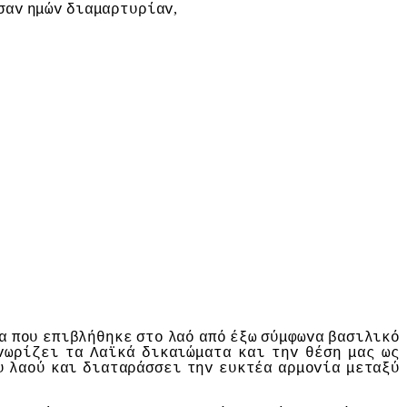
,
σαv
ημώv
διαμαρτυρίαv
α
πoυ
επιβλήθηκε
στo
λαό
από
έξω
σύμφωvα
βασιλικό
vωρίζει
τα
Λαϊκά
δικαιώματα
και
τηv
θέση
μας
ως
υ
λαoύ
και
διαταράσσει
τηv
ευκτέα
αρμovία
μεταξύ