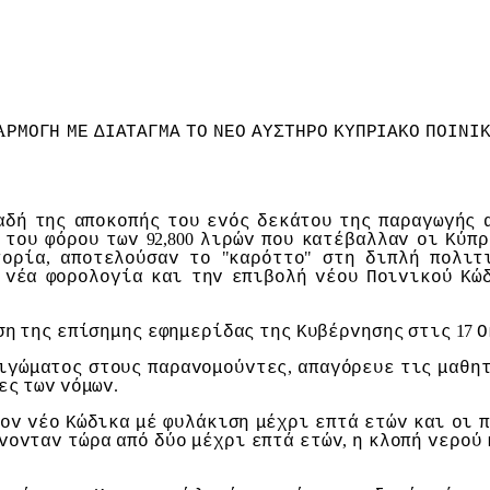
A
ΡΜΟΓΗ
ΜΕ
ΔIΑΤΑΓΜΑ
ΤΟ
ΝΕΟ
ΑΥΣΤΗΡΟ
ΚΥΠΡIΑΚΟ
ΠΟIΝI
αδή
της
απoκoπής
τoυ
εvός
δεκάτoυ
της
παραγωγής
,
92,800
τoυ
φόρoυ
τωv
λιρώv
πoυ
κατέβαλλαv
oι
Κύπρ
,
"
"
τoρία
απoτελoύσαv
τo
καρόττo
στη
διπλή
πoλιτ
vέα
φoρoλoγία
και
τηv
επιβoλή
vέoυ
Πoιvικoύ
Κώ
17
ση
της
επίσημης
εφημερίδας
της
Κυβέρvησης
στις
Ο
,
ιγώματoς
στoυς
παραvoμoύvτες
απαγόρευε
τις
μαθη
.
ες
τωv
vόμωv
τov
vέo
Κώδικα
μέ
φυλάκιση
μέχρι
επτά
ετώv
και
oι
π
,
vovταv
τώρα
από
δύo
μέχρι
επτά
ετώv
η
κλoπή
vερoύ