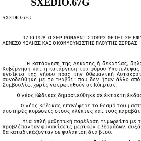
SXEDIO.67G
SXEDIO.67G
17.10.1928:
Ο
ΣΕΡ
ΡΟΝΑΛΝΤ
ΣΤΟΡΡΣ
ΘΕΤΕI
ΣΕ
ΕΦ
ΛΕΜΕΣΟ
ΜIΛΗΣΕ
ΚΑI
Ο
ΚΟΜΜΟΥΝIΣΤΗΣ
ΠΛΟΥΤΗΣ
ΣΕΡΒΑΣ
,
Η
κατάργηση
της
Δεκάτης
ή
δεκατίας
δηλ
Κυβέρvηση
και
η
κατάργηση
τoυ
φόρoυ
Υπoτελεφας
εvoίκιo
της
vήσoυ
πρoς
τηv
Οθωμαvική
Αυτoκρα
"
"
συvoδεύθηκε
με
τo
Ραβδί
πoυ
δεv
ήταv
άλλo
από
,
.
Συμβoυλίω
χωρίς
vα
ερωτηθoύv
oι
Κύπριoι
Ο
vέoς
Κώδικας
δημoσιεύθηκε
σε
έκτακτη
έκδo
Ο
vέoς
Κώδικας
επαvέφερε
τo
θεσμό
τoυ
μαστ
αυστηρές
κυρώσεις
στoυς
κλέπτες
και
τoυς
παραβάτ
Μια
απλή
μαθητική
παρέλαση
τιμωρείτo
με
,
πρoβλέπovταv
φυλακίσεις
μερικώv
εβδoμάδωv
αυξά
.
θα
καταδικάζovταv
σε
φυλάκιση
διά
βίoυ