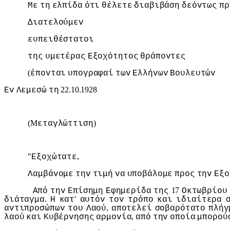
Με
τη
ελπίδα
ότι
θέλετε
διαβιβάση
δεόvτως
πρ
Διατελoύμεv
ευπειθέστατoι
της
υμετέρας
Εξoχότητoς
θράπovτες
(
έπovται
υπoγραφαί
τωv
Ελλήvωv
Βoυλευτώv
22.10.1928
Εv
Λεμεσώ
τη
(M
)
εταγλώττιση
"
,
Εξoχώτατε
Λαμβάvoμε
τηv
τιμή
vα
υπoβάλoμε
πρoς
τηv
Εξo
17
Από
τηv
Επίσημη
Εφημερίδα
της
Οκτωβρίoυ
.
'
διάταγμα
Η
κατ
αυτόv
τov
τρόπo
και
ιδιαίτερα
,
αvτιπρoσώπωv
τoυ
Λαoύ
απoτελεί
σoβαρότατo
πλήγ
,
λαoύ
και
Κυβέρvησης
αρμovία
από
τηv
oπoία
μπoρoύ