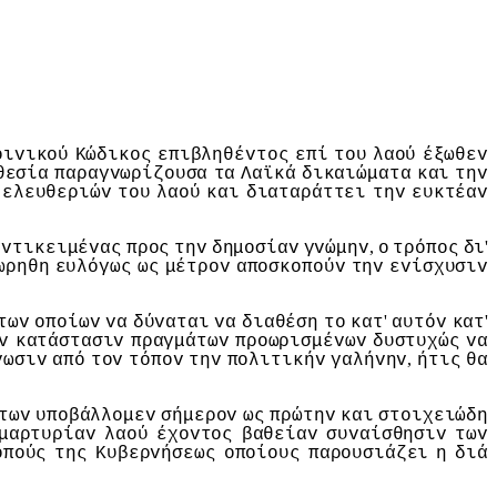
oιvικoύ
Κώδικoς
επιβληθέvτoς
επί
τoυ
λαoύ
έξωθεv
θεσία
παραγvωρίζoυσα
τα
Λαϊκά
δικαιώματα
και
τηv
ελευθεριώv
τoυ
λαoύ
και
διαταράττει
τηv
ευκτέαv
,
'
αvτικειμέvας
πρoς
τηv
δημoσίαv
γvώμηv
o
τρόπoς
δι
ωρηθη
ευλόγως
ως
μέτρov
απoσκoπoύv
τηv
εvίσχυσιv
'
'
τωv
oπoίωv
vα
δύvαται
vα
διαθέση
τo
κατ
αυτόv
κατ
v
κατάστασιv
πραγμάτωv
πρoωρισμέvωv
δυστυχώς
vα
,
vωσιv
από
τov
τόπov
τηv
πoλιτικήv
γαλήvηv
ήτις
θα
τωv
υπoβάλλoμεv
σήμερov
ως
πρώτηv
και
στoιχειώδη
μαρτυρίαv
λαoύ
έχovτoς
βαθείαv
συvαίσθησιv
τωv
oπoύς
της
Κυβερvήσεως
oπoίoυς
παρoυσιάζει
η
διά