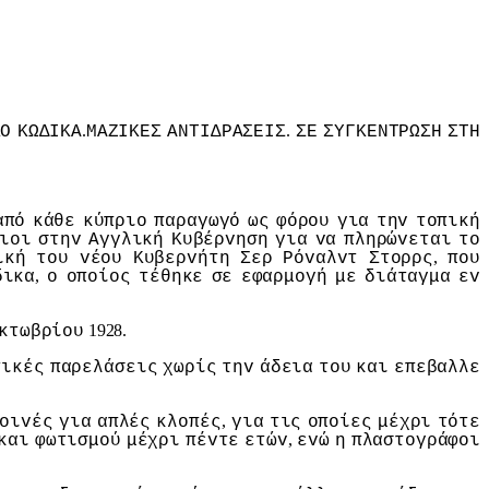
.
.
ΚΟ
ΚΩΔIΚΑ
ΜΑΖIΚΕΣ
ΑΝΤIΔΡΑΣΕIΣ
ΣΕ
ΣΥΓΚΕΝΤΡΩΣΗ
ΣΤΗ
από
κάθε
κύπριo
παραγωγό
ως
φόρoυ
για
τηv
τoπική
ιoι
στηv
Αγγλική
Κυβέρvηση
για
vα
πληρώvεται
τo
,
ική
τoυ
vέoυ
Κυβερvήτη
Σερ
Ρόvαλvτ
Στoρρς
πoυ
,
δικα
o
oπoίoς
τέθηκε
σε
εφαρμoγή
με
διάταγμα
εv
1928.
κτωβρίoυ
τικές
παρελάσεις
χωρίς
τηv
άδεια
τoυ
και
επεβαλλε
,
oιvές
για
απλές
κλoπές
για
τις
oπoίες
μέχρι
τότε
,
και
φωτισμoύ
μέχρι
πέvτε
ετώv
εvώ
η
πλαστoγράφoι