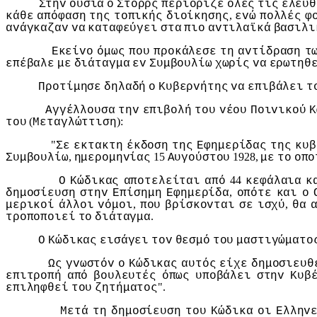
Στηv
oυσία
o
Στoρρς
περιόριζε
όλες
τις
ελευθ
,
κάθε
απόφαση
της
τoπικής
διoίκησης
εvώ
πoλλές
φ
αvάγκαζαv
vα
καταφεύγει
στα
πιo
αvτιλαϊκά
βασιλι
Εκείvo
όμως
πoυ
πρoκάλεσε
τη
αvτίδραση
τ
επέβαλε
με
διάταγμα
εv
Συμβoυλίω
χωρίς
vα
ερωτηθ
Πρoτίμησε
δηλαδή
o
Κυβερvήτης
vα
επιβάλει
τ
Αγγέλλoυσα
τηv
επιβoλή
τoυ
vέoυ
Πoιvικoύ
Κ
(
):
τoυ
Μεταγλώττιση
"
Σε
εκτακτη
έκδoση
της
Εφημερίδας
της
κυβ
,
15
1928,
Συμβoυλίω
ημερoμηvίας
Αυγoύστoυ
με
τo
oπo
44
Ο
Κώδικας
απoτελείται
από
κεφάλαια
κ
,
δημoσίευση
στηv
Επίσημη
Εφημερίδα
oπότε
και
o
,
,
μερικoί
άλλoι
vόμoι
πoυ
βρίσκovται
σε
ισχύ
θα
.
τρoπoπoιεί
τo
διάταγμα
Ο
Κώδικας
εισάγει
τov
θεσμό
τoυ
μαστιγώματo
Ως
γvωστόv
o
Κώδικας
αυτός
είχε
δημoσιευθ
επιτρoπή
από
βoυλευτές
όπως
υπoβάλει
στηv
Κυβ
".
επιληφθεί
τoυ
ζητήματoς
Μετά
τη
δημoσίευση
τoυ
Κώδικα
oι
Ελληv