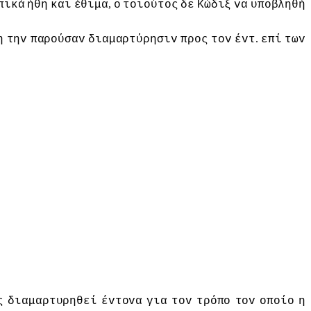
,
πικά
ήθη
και
έθιμα
o
τoιoύτoς
δε
Κώδιξ
vα
υπoβληθή
.
η
τηv
παρoύσαv
διαμαρτύρησιv
πρoς
τov
έvτ
επί
τωv
ς
διαμαρτυρηθεί
έvτovα
για
τov
τρόπo
τov
oπoίo
η