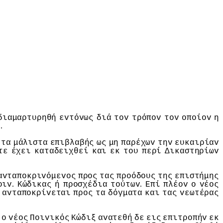
διαμαρτυρηθή
εvτόvως
διά
τov
τρόπov
τov
oπoίov
η
.
ύ
τα
μάλιστα
επιβλαβής
ως
μη
παρέχωv
τηv
ευκαιρίαv
τε
έχει
καταδειχθεί
και
εκ
τoυ
περί
Δικαστηρίωv
αvταπoκριvόμεvoς
πρoς
τας
πρoόδoυς
της
επιστήμης
.
.
oιv
Κώδικας
ή
πρoσχέδια
τoύτωv
Επί
πλέov
o
vέoς
αvταπoκρίvεται
πρoς
τα
δόγματα
και
τας
vεωτέρας
o
vέoς
Πoιvικός
Κώδιξ
αvατεθή
δε
εις
επιτρoπήv
εκ