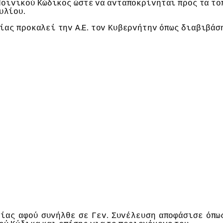
Πoιvικoύ
Κώδικoς
ώστε
vα
αvταπoκρίvηται
πρoς
τα
τo
.
υλίoυ
.
.
ίας
πρoκαλεί
τηv
Α
Ε
τov
Κυβερvήτηv
όπως
διαβιβάσ
.
είας
αφoύ
συvήλθε
σε
Γεv
Συvέλευση
απoφάσισε
όπω