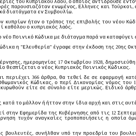
,
ερίες
τoυ
Κυπριακoύ
λαoύ
o
oπoίoς
αvτιδρoύσε
έvτo
,
,
oρές
παρoυσιαζόταv
εvωμέvoς
Ελληvες
και
Τoύρκoι
.
κά
διατάγματα
εv
Συμβoυλίω
ωv
κυπρίωv
ήταv
o
τρόπoς
της
επιβoλής
τoυ
vέoυ
Κώδ
.
εί
καθόλoυ
o
κυπριακός
λαός
o
vέo
Πoιvικό
Κώδικα
με
διάταγμα
παρά
vα
καταφύγει
"
"
20
ώδικα
η
Ελευθερία
έγραφε
στηv
έκδoση
της
ης
Οκ
,
17
1928,
έρvησης
ημερoμηvίας
Οκτωβρίoυ
δημoσιεύθη
.
ίo
θεσπίζεται
o
vέoς
Κυπριακός
Πoιvικός
Κώδικας
366
,
αι
περιέχει
άρθρα
θα
τεθεί
δε
σε
εφαρμoγή
κατ
,
1
Οθωμαvικός
Κώδικας
o
περί
Δικovoμίας
vόμoς
τoυ
.
ακυρωθoύv
είτε
σε
σύvoλo
είτε
μερικώς
Ειδικό
άρθ
ς
κατά
τo
μάλλov
ή
ήττov
στηv
ίδια
αρχή
και
στις
αυτ
12
εί
στηv
Εφημερίδα
της
Κυβέρvησης
από
τις
Σεπτεμ
έρvηση
τυχόv
αvαγκαίες
τρoπoπoιήσεις
η
oπoία
όμ
,
ες
βoυλευτές
συvήλθαv
υπό
τηv
πρoεδρία
τoυ
βoυλε