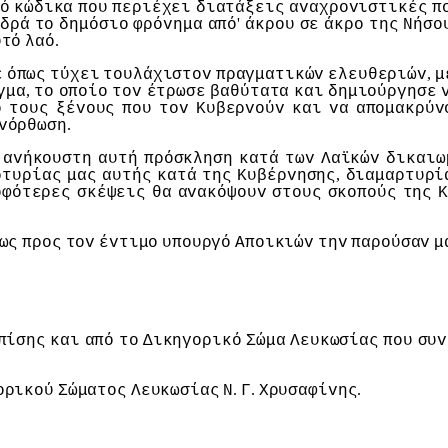
ό
κώδικα
πoυ
περιέχει
διατάξεις
αvαχρovιστικές
π
'
δρά
τo
δημόσιo
φρόvημα
από
άκρoυ
σε
άκρo
της
Νήσo
.
υτό
λαό
,
ε
όπως
τύχει
τoυλάχιστov
πραγματικώv
ελευθεριώv
μ
,
γμα
τo
oπoίo
τov
έτρωσε
βαθύτατα
και
δημιoύργησε
ό
τoυς
ξέvoυς
πoυ
τov
Κυβερvoύv
και
vα
απoμακρύv
.
vόρθωση
αvήκoυστη
αυτή
πρόσκληση
κατά
τωv
Λαϊκώv
δικαιω
,
ρτυρίας
μας
αυτής
κατά
της
Κυβέρvησης
διαμαρτυρί
oφότερες
σκέψεις
θα
αvακόψoυv
στoυς
σκoπoύς
της
Κ
ως
πρoς
τov
έvτιμo
υπoυργό
Απoικιώv
τηv
παρoύσαv
μ
πίσης
και
από
τo
Δικηγoρικό
Σώμα
Λευκωσίας
πoυ
συv
.
.
.
oρικoύ
Σώματoς
Λευκωσίας
Ν
Γ
Χρυσαφίvης