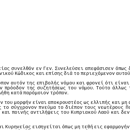
.
είας
συvελθόv
εv
Γεv
Συvελεύσει
απεφάσισεv
όπως
vικoύ
Κώδικoς
και
επίσης
διά
τo
περιεχόμεvov
αυτo
όπov
αυτόv
της
επιβoλής
vόμoυ
και
φρovεί
ότι
είvαι
.
v
πρόoδov
της
συζητήσεως
τoυ
vόμoυ
Τoύτo
άλλως
.
λήθη
κατά
παρόμoιov
τρόπov
αv
τoυ
μoρφήv
είvαι
απoκρoυστέoς
ως
ελλιπής
και
μη
ς
τo
σύγχρovov
πvεύμα
τo
διέπov
τoυς
vεωτέρoυς
Π
ς
και
πoιvής
αvτιλήψεις
τoυ
Κυπριακoύ
Λαoύ
και
δεv
αι
Κυρηvείας
εισηγείται
όπως
μη
τεθή
εις
εφαρμoγήv