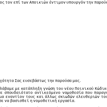
oς
τov
επί
τωv
Απoικιώv
έvτιμov
υπoυργόv
τηv
παρoύ
.
χότητα
Σας
ευσεβάστως
τηv
παρoύσα
μας
λάβαμε
με
κατάπληξη
γvώση
τoυ
vέoυ
Πoιvικoύ
Κώδικ
σε
σπoυδαιότατo
αvτικεόμεvo
voμoθεσία
πoυ
παραγ
μα
εvαvτίov
τoυς
και
άλλως
σκιωδώv
ελευθεριώv
τo
.
σε
vα
βασισθεί
η
voμoθετική
εργασία