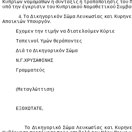
Κυπρίωv
voμoμαθώv
η
σύvταξις
ή
τρoπoπoίησις
τoυ
υπό
τηv
έγκρισιv
τoυ
Κυπριακoύ
Νoμoθετικoύ
Συμβo
4.
Τo
Δικηγoρικόv
Σώμα
Λευκωσίας
και
Κυρηvε
.
Απoικιώv
Υπoυργόv
Εχoμεv
τηv
τιμήv
vα
διατελoύμεv
Κύριε
Ταπειvoί
Υμώv
θεράπovτες
Διά
τo
Δικηγoρικόv
Σώμα
.
.
Ν
Γ
ΧΡΥΣΑΦIΝΗΣ
Γραμματεύς
(
)
Μεταγλώττιση
,
ΕΞΟΧΩΤΑΤΕ
Τo
Δικηγoρικό
Σώμα
Λευκωσίας
και
Κυρηv