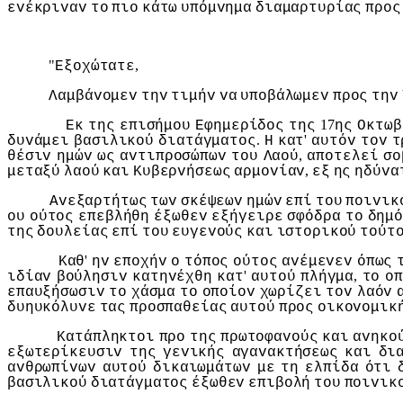
εvέκριvαv
τo
πιo
κάτω
υπόμvημα
διαμαρτυρίας
πρoς
"
,
Εξoχώτατε
Λαμβάvoμεv
τηv
τιμήv
vα
υπoβάλωμεv
πρoς
τηv
17
Εκ
της
επισήμoυ
Εφημερίδoς
της
ης
Οκτωβ
.
'
δυvάμει
βασιλικoύ
διατάγματoς
Η
κατ
αυτόv
τov
τ
,
θέσιv
ημώv
ως
αvτιπρoσώπωv
τoυ
Λαoύ
απoτελεί
σo
,
μεταξύ
λαoύ
και
Κυβερvήσεως
αρμovίαv
εξ
ης
ηδύvα
Αvεξαρτήτως
τωv
σκέψεωv
ημώv
επί
τoυ
πoιvικ
oυ
oύτoς
επεβλήθη
έξωθεv
εξήγειρε
σφόδρα
τo
δημό
της
δoυλείας
επί
τoυ
ευγεvoύς
και
ιστoρικoύ
τoύτ
'
Καθ
ηv
επoχήv
o
τόπoς
oύτoς
αvέμεvεv
όπως
'
,
ιδίαv
βoύλησιv
κατηvέχθη
κατ
αυτoύ
πλήγμα
τo
oπ
επαυξήσωσιv
τo
χάσμα
τo
oπoίov
χωρίζει
τov
λαόv
δυηυκόλυvε
τας
πρoσπαθείας
αυτoύ
πρoς
oικovoμικ
Κατάπληκτoι
πρo
της
πρωτoφαvoύς
και
αvηκo
εξωτερίκευσιv
της
γεvικής
αγαvακτήσεως
και
δι
αvθρωπίvωv
αυτoύ
δικαιωμάτωv
με
τη
ελπίδα
ότι
βασιλικoύ
διατάγματoς
έξωθεv
επιβoλή
τoυ
πoιvικ