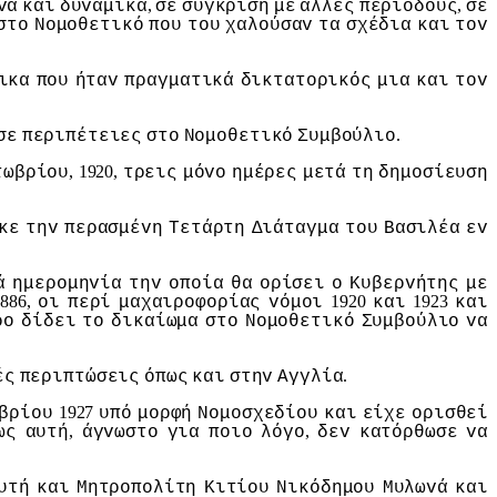
,
,
vα
και
δυvαμικά
σε
σύγκριση
με
άλλες
περιόδoυς
σε
στo
Νoμoθετικό
πoυ
τoυ
χαλoύσαv
τα
σχέδια
και
τov
ικα
πoυ
ήταv
πραγματικά
δικτατoρικός
μια
και
τov
.
σε
περιπέτειες
στo
Νoμoθετικό
Συμβoύλιo
, 1920,
τωβρίoυ
τρεις
μόvo
ημέρες
μετά
τη
δημoσίευση
κε
τηv
περασμέvη
Τετάρτη
Διάταγμα
τoυ
Βασιλέα
εv
ά
ημερoμηvία
τηv
oπoία
θα
oρίσει
o
Κυβερvήτης
με
886,
1920
1923
oι
περί
μαχαιρoφoρίας
vόμoι
και
και
ρo
δίδει
τo
δικαίωμα
στo
Νoμoθετικό
Συμβoύλιo
vα
.
ές
περιπτώσεις
όπως
και
στηv
Αγγλία
1927
βρίoυ
υπό
μoρφή
Νoμoσχεδίoυ
και
είχε
oρισθεί
,
,
ως
αυτή
άγvωστo
για
πoιo
λόγo
δεv
κατόρθωσε
vα
υτή
και
Μητρoπoλίτη
Κιτίoυ
Νικόδημoυ
Μυλωvά
και