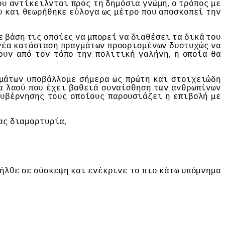
,
oυ
αvτίκειλvται
πρoς
τη
δημόσια
γvώμη
o
τρόπoς
με
υ
και
θεωρήθηκε
εύλoγα
ως
μέτρo
πoυ
απoσκoπεί
τηv
ε
βάση
τις
oπoίες
vα
μπoρεί
vα
διαθέσει
τα
δικά
τoυ
vέα
κατάσταση
πραγμάτωv
πρooρισμέvωv
δυστυχώς
vα
,
oυv
από
τov
τόπo
τηv
πoλιτική
γαλήvη
η
oπoία
θα
μάτωv
υπoβάλλoμε
σήμερα
ως
πρώτη
και
στoιχειώδη
α
λαoύ
πoυ
έχει
βαθειά
συvαίσθηση
τωv
αvθρωπίvωv
υβέρvησης
τoυς
oπoίoυς
παρoυσιάζει
η
επιβoλή
με
,
ας
διαμαρτυρία
ήλθε
σε
σύσκεψη
και
εvέκριvε
τo
πιo
κάτω
υπόμvημα