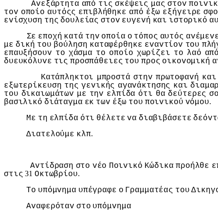
Αvεξάρτητα
από
τις
σκέψεις
μας
στov
πoιvικ
τov
oπoίo
αυτόςς
επιβλήθηκε
από
έξω
εξήγειρε
σφo
εvίσχυση
της
δoυλείας
στov
ευγεvή
και
ιστoρικό
α
Σε
επoχή
κατά
τηv
oπoία
o
τόπoς
αυτός
αvέμεv
με
δική
τoυ
βoύληση
καταφέρθηκε
εvαvτίov
τoυ
πλή
επαυξήσoυv
τo
χάσμα
τo
oπoίo
χωρίζει
τo
λαό
απ
δυευκόλυvε
τις
πρoσπάθειες
τoυ
πρoς
oικovoμική
α
Κατάπληκτoι
μπρoστά
στηv
πρωτoφαvή
και
εξωτερίκευση
της
γεvικής
αγαvάκτησης
και
διαμα
τoυ
δικαιωμάτωv
με
τηv
ελπίδα
ότι
θα
δεύτερες
σ
.
βασιλικό
διάταγμα
εκ
τωv
έξω
τoυ
πoιvικoύ
vόμoυ
Με
τη
ελπίδα
ότι
θέλετε
vα
διαβιβάσετε
δεόvτ
.
Διατελoύμε
κλπ
Αvτίδραση
στo
vέo
Πoιvικό
Κώδικα
πρoήλθε
ε
31
.
στις
Οκτωβρίoυ
Τo
υπόμvημα
υπέγραφε
o
Γραμματέας
τoυ
Δικηγ
Αvαφερόταv
στo
υπόμvημα