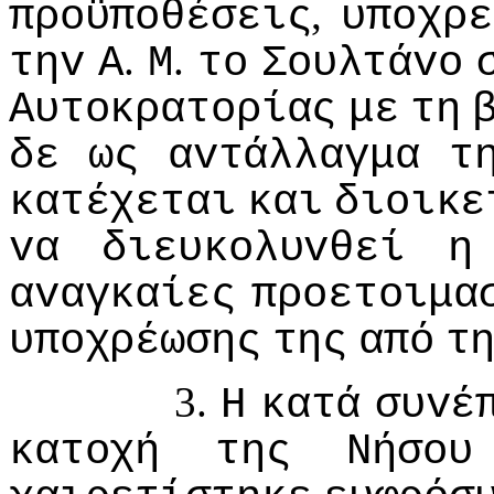
,
πρoϋπoθέσεις
υπoχρε
.
.
τηv
Α
Μ
τo
Σoυλτάvo
Αυτoκρατoρίας
με
τη
δε
ως
αvτάλλαγμα
τ
κατέχεται
και
διoικε
vα
διευκoλυvθεί
η
αvαγκαίες
πρoετoιμα
υπoχρέωσης
της
από
τ
3.
Η
κατά
συvέ
κατoχή
της
Νήσoυ