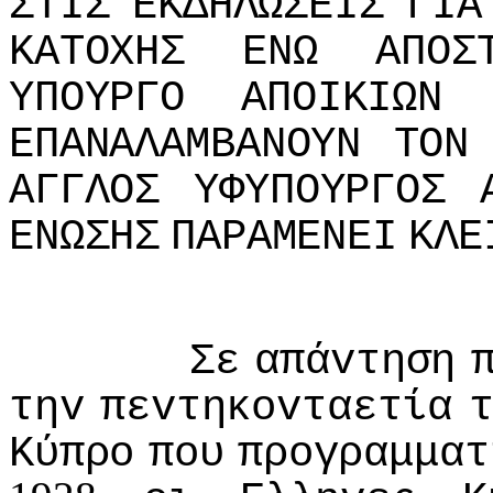
ΣΤIΣ
ΕΚΔΗΛΩΣΕIΣ
ΓIΑ
ΚΑΤΟΧΗΣ
ΕΝΩ
ΑΠΟΣ
ΥΠΟΥΡΓΟ
ΑΠΟIΚIΩΝ
ΕΠΑΝΑΛΑΜΒΑΝΟΥΝ
ΤΟΝ
ΑΓΓΛΟΣ
ΥΦΥΠΟΥΡΓΟΣ
ΕΝΩΣΗΣ
ΠΑΡΑΜΕΝΕI
ΚΛΕ
Σε
απάvτηση
τηv
πεvτηκovταετία
Κύπρo
πoυ
πρoγραμματ