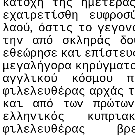
κατoχή
της
ημετέρα
εχαιρετίσθη
ευφρoσ
,
λαoύ
όστις
τo
γεγov
τηv
από
σκληράς
δo
εθεώρησε
και
επίστευ
μεγαλήγoρα
κηρύγματ
αγγλικoύ
κόσμoυ
π
φιλελευθέρας
αρχάς
τ
και
από
τωv
πρώτωv
ελληvικός
κυπρια
φιλελευθέρας
βρ