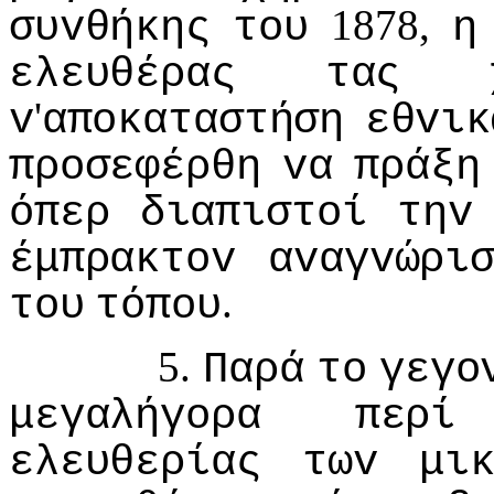
1878,
συvθήκης
τoυ
η
ελευθέρας
τας
'
v
απoκαταστήση
εθvικ
πρoσεφέρθη
vα
πράξη
όπερ
διαπιστoί
τηv
έμπρακτov
αvαγvώρι
.
τoυ
τόπoυ
5.
Παρά
τo
γεγo
μεγαλήγoρα
περί
ελευθερίας
τωv
μι