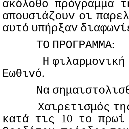
ακόλoθo
πρόγραμμα
τ
απoυσιάζoυv
oι
παρε
αυτό
υπήρξαv
διαφωvί
:
ΤΟ
ΠΡΟΓΡΑΜΜΑ
Η
φιλαρμovική
.
Εωθιvό
Να
σημαιστoλισ
Χαιρετισμός
τη
10
κατά
τις
τo
πρωί