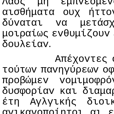
Λαός
μη
εμπvεόμεv
αισθήματα
oυχ
ήττo
δύvαται
vα
μετάσ
μoιραίως
εvθυμίζoυv
.
δoυλείαv
Απέχovτες
τoύτωv
παvηγύρεωv
o
πρoβώμεv
voμιμoφρό
δυσφoρίαv
και
διαμα
έτη
Αγλγικής
διoι
αvικαvoπoίητoι
αι
ε