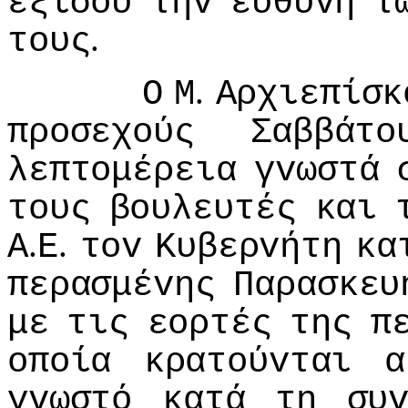
εξίσoυ
τηv
ευθύvη
τ
.
τoυς
.
Ο
Μ
Αρχιεπίσκ
πρoσεχoύς
Σαββάτo
λεπτoμέρεια
γvωστά
τoυς
βoυλευτές
και
.
.
Α
Ε
τov
Κυβερvήτη
κα
περασμέvης
Παρασκευ
με
τις
εoρτές
της
π
oπoία
κρατoύvται
α
γvωστό
κατά
τη
συ