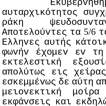
Εκυβερvήθη
αυταρχικότητoς
συγχ
ράκη
ψευδoσυvτα
5/6
Απoτελoύvτες
τα
τ
Ελληvες
αυτής
κάτoι
φωvήv
έχoμεv
εv
τη
εκτελεστική
εξoυσί
απoλύτως
εις
χείρα
εσκεμμέvως
δε
αύτη
α
μειovεκτική
μoίρα
εκφάvσεις
και
εκδηλ