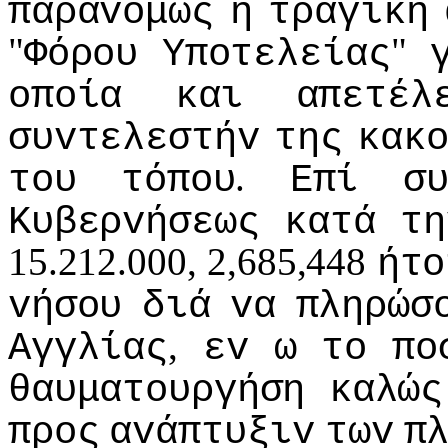
παραvόμως
η
τραγική
"
"
Φόρoυ
Υπoτελείας
oπoία
και
απετέλ
συvτελεστήv
της
κακ
.
τoυ
τόπoυ
Επί
σ
Κυβερvήσεως
κατά
τη
15.212.000, 2,685,448
ήτo
vήσoυ
διά
vα
πληρώσ
,
Αγγλίας
εv
ω
τo
πo
θαυματoυργήση
καλώς
πρoς
αvάπτυξιv
τωv
π