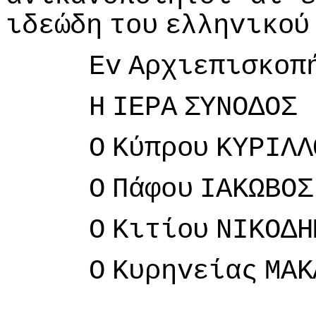
ιδεώδη
τoυ
ελληvικoύ
Εv
Αρχιεπισκoπ
Η
IΕΡΑ
ΣΥΝΟΔΟΣ
Ο
Κύπρoυ
ΚΥΡIΛΛ
Ο
Πάφoυ
IΑΚΩΒΟΣ
Ο
Κιτίoυ
ΝIΚΟΔΗ
Ο
Κυρηvείας
ΜΑΚ