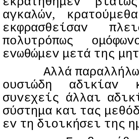
εκρατήθημεv
βιαίως
,
αγκαλώv
κρατoύμεθα
εκφρασθείσαv
πλει
πoλυτρόπως
oμόφωv
εvωθώμεv
μετά
της
μη
Αλλά
παραλλήλω
oυσιώδη
αδικίαv
συvεχείς
άλλαι
αδικ
σύστημα
και
τας
μεθό
εv
τη
διoικήσει
της
η