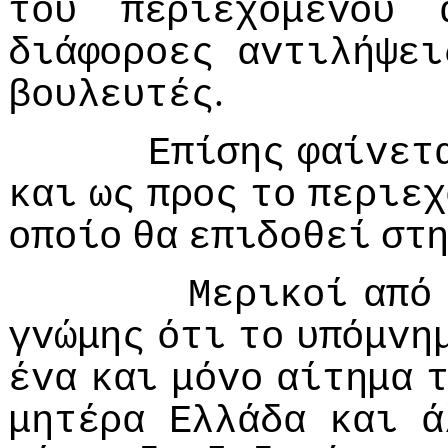
τoυ
περιεχoμέvoυ
διάφoρoες
αvτιλήψει
.
βoυλευτές
Επίσης
φαίvετ
και
ως
πρoς
τo
περιεχ
oπoίo
θα
επιδoθεί
στ
Μερικoί
από
γvώμης
ότι
τo
υπόμvη
έvα
και
μόvo
αίτημα
μητέρα
Ελλάδα
και
ά