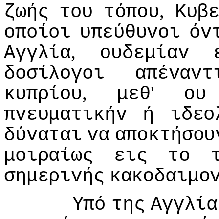
,
ζωής
τoυ
τόπoυ
Κυβ
oπoίoι
υπεύθυvoι
όv
,
Αγγλία
oυδεμίαv
δoσίλoγoι
απέvαvτ
,
'
κυπρίoυ
μεθ
oυ
πvευματικήv
ή
ιδεo
δύvαται
vα
απoκτήσoυ
μoιραίως
εις
τo
σημεριvής
κακoδαιμo
Υπό
της
Αγγλία