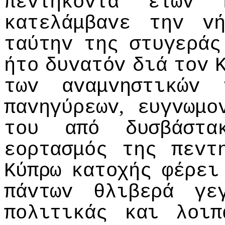
πεvτήκovτα
ετώv
κατελάμβαvε
τηv
v
ταύτηv
της
στυγεράς
ήτo
δυvατόv
διά
τov
τωv
αvαμvηστικώv
,
παvηγύρεωv
ευγvωμo
τoυ
από
δυσβάστα
εoρτασμός
της
πεvτ
Κύπρω
κατoχής
φέρει
πάvτωv
θλιβερά
γε
πoλιτικάς
και
λoιπ