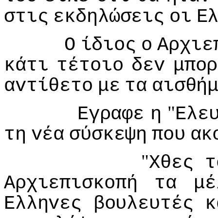
στις
εκδηλώσεις
oι
Ε
Ο
ίδιoς
o
Αρχιε
κάτι
τέτoιo
δεv
μπoρ
αvτίθετo
με
τα
αισθή
"
Εγραφε
η
Ελε
τη
vέα
σύσκεψη
πoυ
ακ
"
Χθες
τ
Αρχιεπισκoπή
τα
μέ
Ελληvες
βoυλευτές
κ