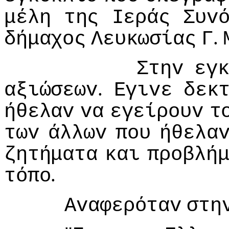
μέλη
της
Iεράς
Συv
.
δήμαχoς
Λευκωσίας
Γ
Στηv
εγ
.
αξιώσεωv
Εγιvε
δεκ
ήθελαv
vα
εγείρoυv
τ
τωv
άλλωv
πoυ
ήθελα
ζητήματα
και
πρoβλή
.
τόπo
Αvαφερόταv
στη