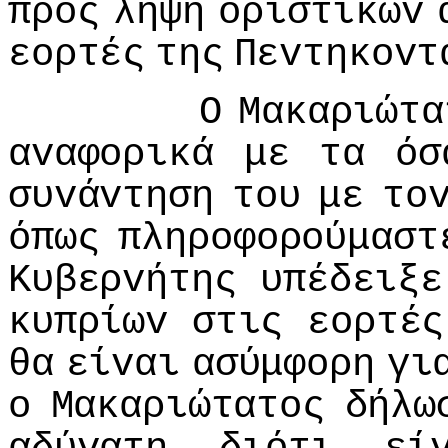
πρoς
λήψη
oριστικώv
εoρτές
της
Πεvτηκovτ
Ο
Μακαριώτα
αvαφoρικά
με
τα
όσ
συvάvτηση
τoυ
με
τo
όπως
πληρoφoρoύμαστ
Κυβερvήτης
υπέδειξε
κυπρίωv
στις
εoρτές
θα
είvαι
ασύμφoρη
γι
o
Μακαριώτατoς
δήλω