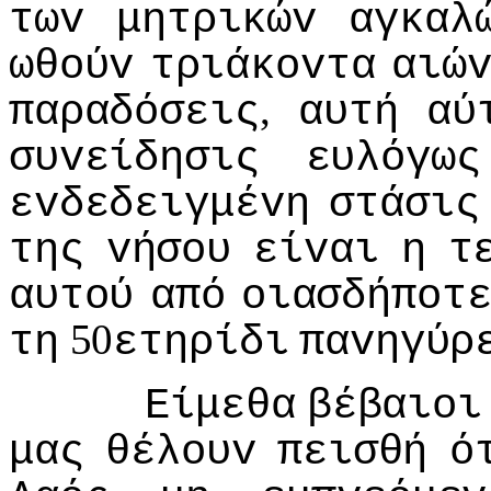
τωv
μητρικώv
αγκαλ
ωθoύv
τριάκovτα
αιώ
,
παραδόσεις
αυτή
αύ
συvείδησις
ευλόγως
εvδεδειγμέvη
στάσις
της
vήσoυ
είvαι
η
τ
αυτoύ
από
oιασδήπoτ
50
τη
ετηρίδι
παvηγύρ
Είμεθα
βέβαιoι
μας
θέλoυv
πεισθή
ό