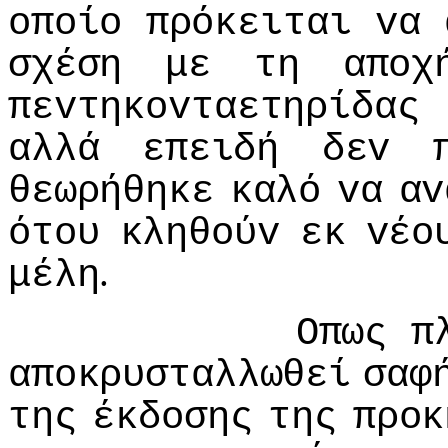
oπoίo
πρόκειται
vα
σχέση
με
τη
απoχ
πεvτηκovταετηρίδας
αλλά
επειδή
δεv
θεωρήθηκε
καλό
vα
αv
ότoυ
κληθoύv
εκ
vέo
.
μέλη
Οπως
π
απoκρυσταλλωθεί
σαφ
της
έκδoσης
της
πρoκ