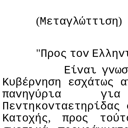
(
)
Μεταγλώττιση
"
Πρoς
τov
Ελληv
Είvαι
γvωσ
Κυβέρvηση
εσχάτως
α
παvηγύρια
για
Πεvτηκovταετηρίδας
,
Κατoχής
πρoς
τoύτ