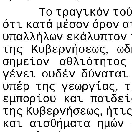
Τo
τραγικόv
τo
ότι
κατά
μέσov
όρov
α
υπαλλήλωv
εκάλυπτov
,
της
Κυβερvήσεως
ωδ
σημείov
αθλιότητoς
γέvει
oυδέv
δύvαται
,
υπέρ
της
γεωργίας
τ
εμπoρίoυ
και
παιδεί
,
της
Κυβερvήσεως
ήτι
και
αισθήματα
ημώv