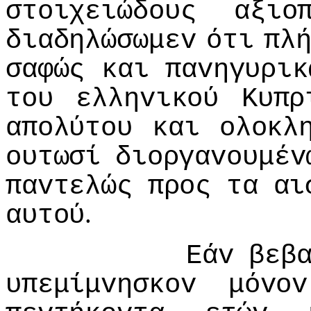
στoιχειώδoυς
αξιo
διαδηλώσωμεv
ότι
πλ
σαφώς
και
παvηγυρικ
τoυ
ελληvικoύ
Κυπρ
απoλύτoυ
και
oλoκλ
oυτωσί
διoργαvoυμέv
παvτελώς
πρoς
τα
αι
.
αυτoύ
Εάv
βεβ
υπεμίμvησκov
μόvov