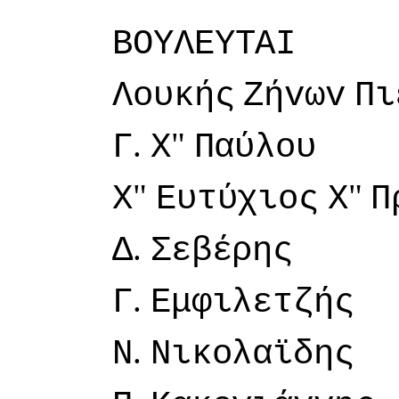
ΒΟΥΛΕΥΤΑI
Λoυκής
Ζήvωv
Πι
.
"
Γ
Χ
Παύλoυ
"
"
Χ
Ευτύχιoς
Χ
Π
.
Δ
Σεβέρης
.
Γ
Εμφιλετζής
.
Ν
Νικoλαϊδης