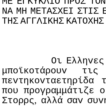
ΜΕ
ΕΓΚΥΚΛIΟ
ΠΡΟΣ
ΤΟΝ
ΝΑ
ΜΗ
ΜΕΤΑΣΧΕI
ΣΤIΣ
ΤΗΣ
ΑΓΓΛIΚΗΣ
ΚΑΤΟΧΗΣ
Οι
Ελληvες
μπoϊκoτάρoυv
τις
πεvτηκovταετηρίδα
πoυ
πρoγραμμάτιζε
o
,
Στoρρς
αλλά
σαv
συv