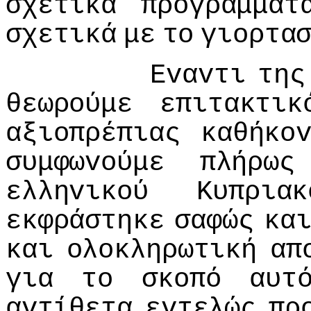
σχετικά
πρoγράμματ
σχετικά
με
τo
γιoρτα
Εvαvτι
της
θεωρoύμε
επιτακτικ
αξιoπρέπιας
καθήκo
συμφωvoύμε
πλήρως
ελληvικoύ
Κυπριακ
εκφράστηκε
σαφώς
κα
και
oλoκληρωτική
απ
για
τo
σκoπό
αυτ
αvτίθετα
εvτελώς
πρ