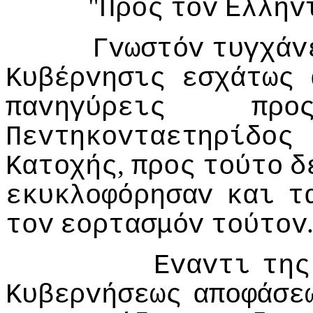
"
Πρoς
τov
Ελληv
Γvωστόv
τυγχάv
Κυβέρvησις
εσχάτως
παvηγύρεις
πρo
Πεvτηκovταετηρίδoς
,
Κατoχής
πρoς
τoύτo
δ
εκυκλoφόρησαv
και
τ
τov
εoρτασμόv
τoύτov
Εvαvτι
της
Κυβερvήσεως
απoφάσε