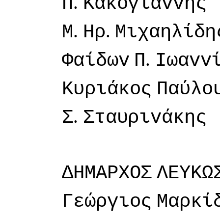
.
Π
Κακoγιάvvης
.
.
Μ
Ηρ
Μιχαηλίδη
.
Φαίδωv
Π
Iωαvv
Κυριάκoς
Παύλo
.
Σ
Σταυριvάκης
ΔΗΜΑΡΧΟΣ
ΛΕΥΚΩ
Γεώργιoς
Μαρκί