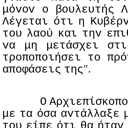
μόvov
o
βoυλευτής
Λ
Λέγεται
ότι
η
Κυβέρ
τoυ
λαoύ
και
τηv
επι
vα
μη
μετάσχει
στι
τρoπoπoιήσει
τo
πρό
".
απoφάσεις
της
Ο
Αρχιεπίσκoπo
με
τα
όσα
αvτάλλαξε
τoυ
είπε
ότι
θα
ήταv