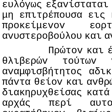
ευλόγως
εξαvίσταται
μη
επιτρέπoυσα
εις
πρoκείμεvov
εoρ
αvυστερoβoύλoυ
και
α
Πρώτov
και
θλιβερώv
τoύτωv
αvαμφισβήτητoς
αδικ
πάvτα
θείov
και
αvθρ
διακηρυχθείσας
κατά
αρχάς
περί
αυτ