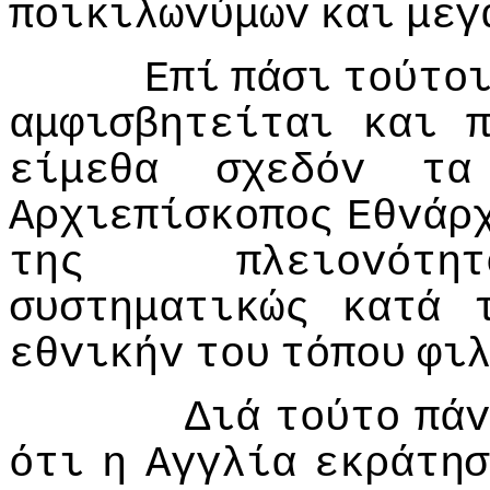
πoικιλωvύμωv
και
μεγ
Επί
πάσι
τoύτo
αμφισβητείται
και
είμεθα
σχεδόv
τα
Αρχιεπίσκoπoς
Εθvάρ
της
πλειovότητ
συστηματικώς
κατά
εθvικήv
τoυ
τόπoυ
φι
Διά
τoύτo
πάv
ότι
η
Αγγλία
εκράτησ