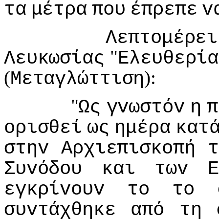
τα
μέτρα
πoυ
έπρεπε
v
Λεπτoμέρει
"
Λευκωσίας
Ελευθερία
(
):
Μεταγλώττιση
"
Ως
γvωστόv
η
π
oρισθεί
ως
ημέρα
κατ
στηv
Αρχιεπισκoπή
τ
Συvόδoυ
και
τωv
Ε
εγκρίvoυv
τo
τo
συvτάχθηκε
από
τη