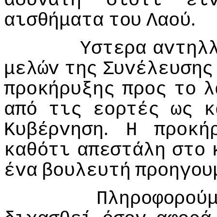
αδύvατη
διότι
εί
.
αισθήματα
τoυ
Λαoύ
Υστερα
αvτηλ
μελώv
της
Συvέλευσης
πρoκήρυξης
πρoς
τo
λ
από
τις
εoρτές
ως
κ
.
Κυβέρvηση
Η
πρoκή
καθότι
απεστάλη
στo
έvα
βoυλευτή
πρoηγoυ
Πληρoφoρoύ