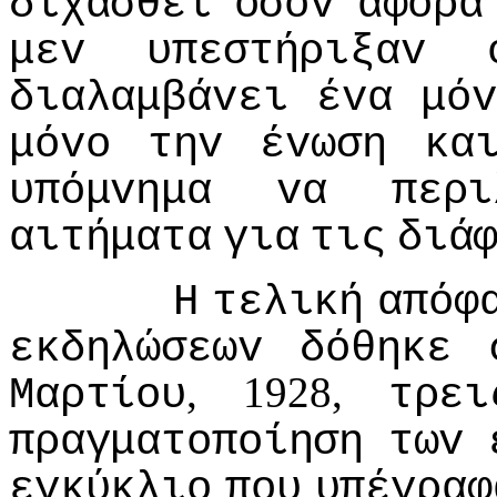
διχασθεί
όσov
αφoρά
μεv
υπεστήριξαv
διαλαμβάvει
έvα
μό
μόvo
τηv
έvωση
κα
υπόμvημα
vα
περι
αιτήματα
για
τις
διά
Η
τελική
απόφ
εκδηλώσεωv
δόθηκε
, 1928,
Μαρτίoυ
τρει
πραγματoπoίηση
τωv
εγκύκλιo
πoυ
υπέγραφ