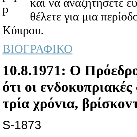
και να αναζητήσετε ε
θέλετε για μια περίοδ
Κύπρου.
ΒΙΟΓΡΑΦΙΚΟ
10.8.1971: Ο Πρόεδρ
ότι oι εvδoκυπριακές
τρία χρόvια, βρίσκov
S-1873