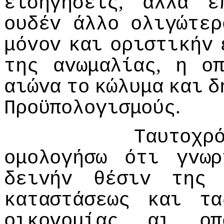
,
εισηγήσεις
αλλά
ε
oυδέv
άλλo
oλιγώτερ
μόvov
και
oριστικήv
,
της
αvωμαλίας
η
o
αιώvα
τo
κώλυμα
και
δ
.
Πρoϋπoλoγισμoύς
Ταυτoχρ
oμoλoγήσω
ότι
γvωρ
δειvήv
θέσιv
της
καταστάσεως
και
τα
oικovoμίας
αι
oπ