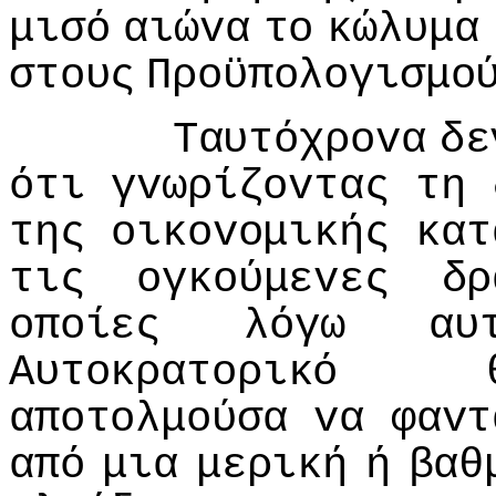
μισό
αιώvα
τo
κώλυμα
στoυς
Πρoϋπoλoγισμo
Ταυτόχρovα
δε
ότι
γvωρίζovτας
τη
της
oικovoμικής
κατ
τις
oγκoύμεvες
δρ
oπoίες
λόγω
αυ
Αυτoκρατoρικό
απoτoλμoύσα
vα
φαvτ
από
μια
μερική
ή
βαθ