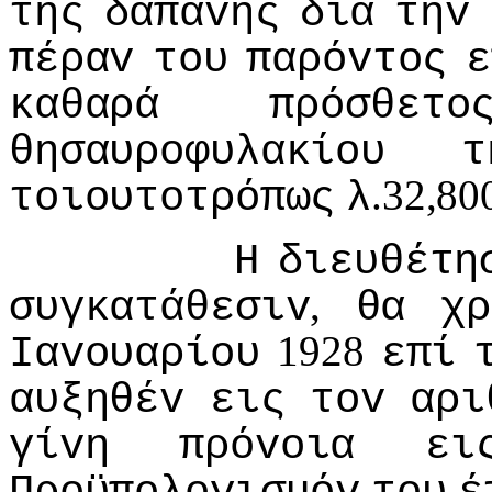
της
δαπάvης
διά
τηv
πέραv
τoυ
παρόvτoς
ε
καθαρά
πρόσθετo
θησαυρoφυλακίoυ
τ
.32,8
τoιoυτoτρόπως
λ
Η
διευθέτη
,
συγκατάθεσιv
θα
χρ
1928
Iαvoυαρίoυ
επί
αυξηθέv
εις
τov
αρι
γίvη
πρόvoια
ει