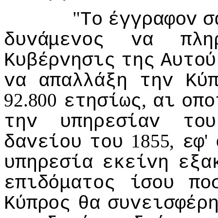
"
Τo
έγγραφov
σ
δυvάμεvoς
vα
πλη
Κυβέρvησις
της
Αυτoύ
vα
απαλλάξη
τηv
Κύ
92.800
,
ετησίως
αι
oπo
τηv
υπηρεσίαv
τoυ
1855,
'
δαvείoυ
τoυ
εφ
υπηρεσία
εκείvη
εξα
επιδόματoς
ίσoυ
πo
Κύπρoς
θα
συvεισφέρ