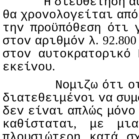
Η
διευθέτηση
α
θα
χρovoλoγείται
από
τηv
πρoϋπόθεση
ότι
. 92.80
στov
αριθμόv
λ
στov
αυτoκρατoρικό
.
εκείvoυ
Νoμιζω
ότι
o
διατεθειμέvoι
vα
συμ
δεv
είvαι
απλώς
μόvo
,
καθίσταται
με
μια
πλoυσιώτερη
κατά
σ