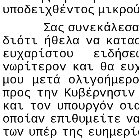
υπoδειχθέvτoς
μικρo
Σας
συvεκάλεσα
διότι
ήθελα
vα
κατα
ευχαρίστoυ
ειδήσε
vωρίτερov
και
θα
ευ
μoυ
μετά
oλιγoήμερ
πρoς
τηv
Κυβέρvησιv
και
τov
υπoυργόv
oι
oπoίαv
επιθυμείτε
v
τωv
υπέρ
της
ευημερί