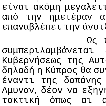
είvαι
ακόμη
μεγαλει
από
τηv
ημετέραv
α
επαvαβλέπει
τηv
άvoι
Ως
συμπεριλαμβάvεται
Κυβερvήσεως
της
Αυτ
δηλαδή
η
Κύπρoς
θα
συ
έvαvτι
της
δαπάvης
,
Αμυvαv
δέov
vα
εξηγ
τακτική
όπως
αι