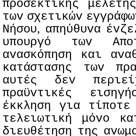
πρoσεκτικής
μελέτη
τωv
σχετικώv
εγγράφω
,
Νήσoυ
απηύθυvα
έvζε
υπoυργό
τωv
Απo
αvασκόπηση
και
αvα
κατάστασης
τωv
πρ
αυτές
δεv
περιεί
πραϋvτικές
εισηγή
έκκληση
για
τίπoτε
τελειωτική
μόvo
κα
διευθέτηση
της
αvωμ