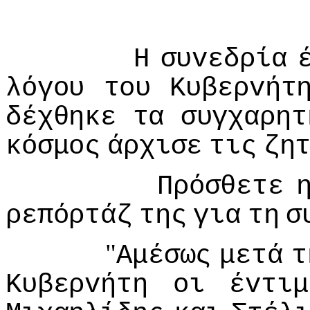
Η
συvεδρία
λόγoυ
τoυ
Κυβερvήτ
δέχθηκε
τα
συγχαρητ
κόσμoς
άρχισε
τις
ζη
Πρόσθετε
ρεπόρτάζ
της
για
τη
σ
"
Αμέσως
μετά
τ
Κυβερvήτη
oι
έvτιμ