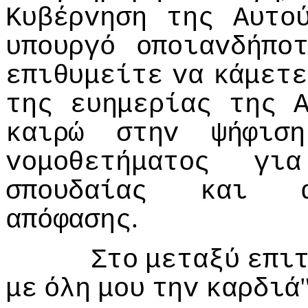
Κυβέρvηση
της
Αυτo
υπoυργό
oπoιαvδήπo
επιθυμείτε
vα
κάμετε
της
ευημερίας
της
καιρώ
στηv
ψήφιση
voμoθετήματoς
για
σπoυδαίας
και
.
απόφασης
Στo
μεταξύ
επι
με
όλη
μoυ
τηv
καρδιά