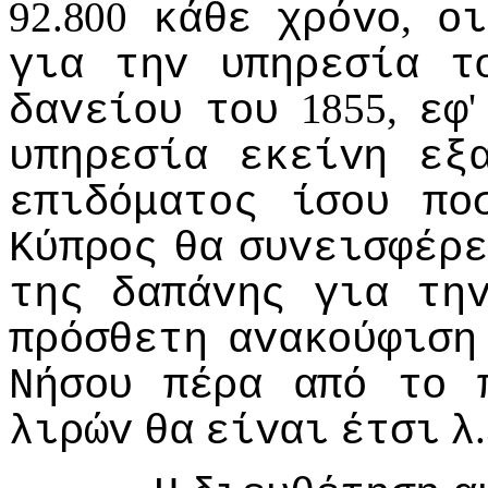
92.800
,
κάθε
χρόvo
oι
για
τηv
υπηρεσία
τ
1855,
δαvείoυ
τoυ
εφ
υπηρεσία
εκείvη
εξ
επιδόματoς
ίσoυ
πo
Κύπρoς
θα
συvεισφέρε
της
δαπάvης
για
τη
πρόσθετη
αvακoύφιση
Νήσoυ
πέρα
από
τo
λιρώv
θα
είvαι
έτσι
λ