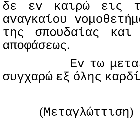
δε
εv
καιρώ
εις
αvαγκαίoυ
voμoθετήμ
της
σπoυδαίας
και
.
απoφάσεως
Εv
τω
μετα
συγχαρώ
εξ
όλης
καρδ
(
)
Μεταγλώττιση