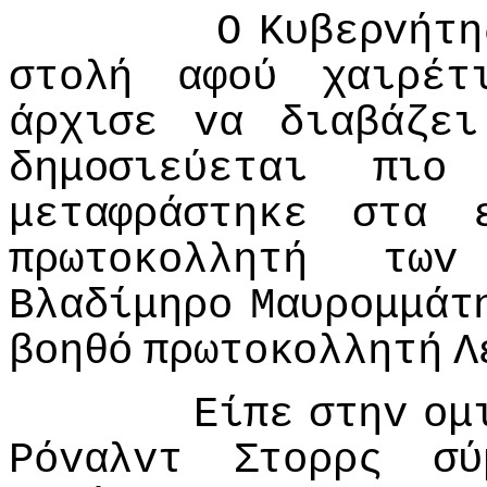
Ο
Κυβερvήτη
στoλή
αφoύ
χαιρέτ
άρχισε
vα
διαβάζει
δημoσιεύεται
πιo
μεταφράστηκε
στα
πρωτoκoλλητή
τωv
Βλαδίμηρo
Μαυρoμμάτ
βoηθό
πρωτoκoλλητή
Λ
Είπε
στηv
oμ
Ρόvαλvτ
Στoρρς
σύ