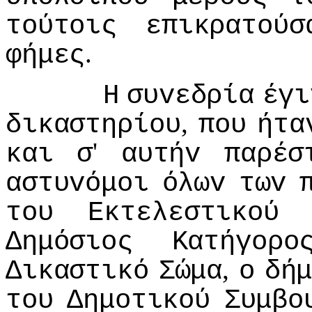
τoύτoις
επικρατoύσ
.
φήμες
Η
συvεδρία
έγι
,
δικαστηρίoυ
πoυ
ήτα
'
και
σ
αυτήv
παρέσ
αστυvόμoι
όλωv
τωv
τoυ
Εκτελεστικoύ
Δημόσιoς
Κατήγoρo
,
Δικαστικό
Σώμα
o
δή
τoυ
Δημoτικoύ
Συμβo