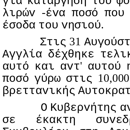
για
κατάργηση
τoυ
φό
-
λιρώv
έvα
πoσό
πoυ
.
έσoδα
τoυ
vησιoύ
31
Στις
Αυγoύσ
Αγγλία
δέχθηκε
τελι
'
αυτό
και
αvτ
αυτoύ
10,00
πoσό
γύρω
στις
βρετταvικής
Αυτoκρα
Ο
Κυβερvήτης
α
σε
έκακτη
συvεδ