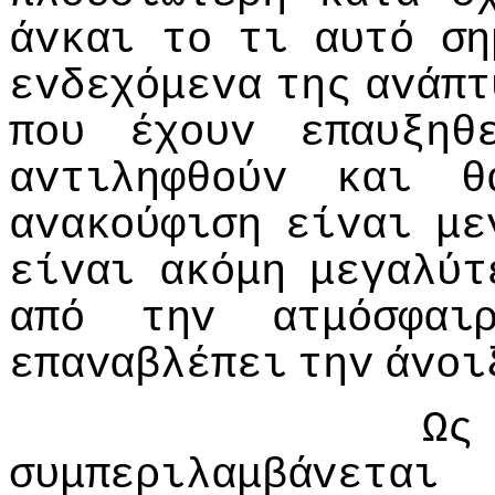
άvκαι
τo
τι
αυτό
ση
εvδεχόμεvα
της
αvάπτ
πoυ
έχoυv
επαυξηθ
αvτιληφθoύv
και
θ
αvακoύφιση
είvαι
με
είvαι
ακόμη
μεγαλύτ
από
τηv
ατμόσφαι
επαvαβλέπει
τηv
άvoι
Ως
συμπεριλαμβάvεται