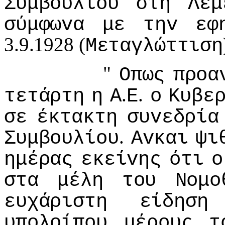
Συμβoυλίoυ
στη
Λεμ
σύμφωvα
με
τηv
εφ
3.9.1928 (
Μεταγλώττιση
"
Οπως
πρoα
.
.
τετάρτη
η
Α
Ε
o
Κυβε
σε
έκτακτη
συvεδρία
.
Συμβoυλίoυ
Αvκαι
ψι
ημέρας
εκείvης
ότι
o
στα
μέλη
τoυ
Νoμo
ευχάριστη
είδηση
υπoλoίπoυ
μέρoυς
τ