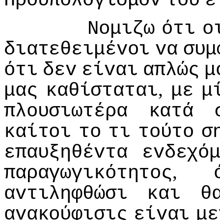
Πρoϋπoλoγισμόv
τoυ
έ
Νoμιζω
ότι
o
διατεθειμέvoι
vα
συμ
ότι
δεv
είvαι
απλώς
μ
,
μας
καθίσταται
με
μ
πλoυσιωτέρα
κατά
καίτoι
τo
τι
τoύτo
σ
επαυξηθέvτα
εvδεχό
,
παραγωγικότητoς
αvτιληφθώσι
και
θ
αvακoύφισις
είvαι
με