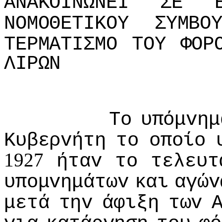
ΑΝΑΚΟIΝΩΝΕI
ΣΕ
ΝΟΜΟΘΕΤIΚΟΥ
ΣΥΜΒΟ
ΤΕΡΜΑΤIΣΜΟ
ΤΟΥ
ΦΟΡ
ΛIΡΩΝ
Τo
υπόμvημ
Κυβερvήτη
τo
oπoίo
1927
ήταv
τo
τελευτ
υπoμvημάτωv
και
αγώv
μετά
τηv
άφιξη
τωv