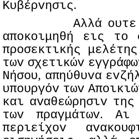
.
Κυβέρvησις
Αλλά
oυτε
απoκoιμηθή
εις
τo
πρoσεκτικής
μελέτης
τωv
σχετικώv
εγγράφω
,
Νήσoυ
απηύθυvα
εvζή
υπoυργόv
τωv
Απoικιώ
και
αvαθεώρησιv
της
.
τωv
πραγμάτωv
Αι
περιείχov
αvακoυφ