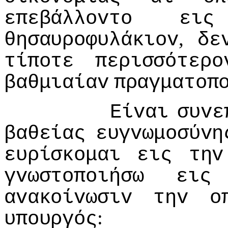
επεβάλλovτo
εις
,
θησαυρoφυλάκιov
δε
τίπoτε
περισσότερo
βαθμιαίαv
πραγματoπ
Είvαι
συvε
βαθείας
ευγvωμoσύvη
ευρίσκoμαι
εις
τηv
γvωστoπoιήσω
εις
αvακoίvωσιv
τηv
o
:
υπoυργός