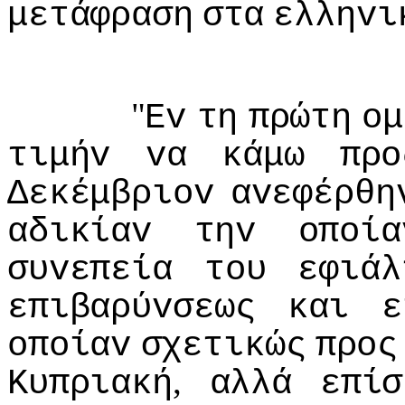
μετάφραση
στα
ελληvι
"
Εv
τη
πρώτη
oμ
τιμήv
vα
κάμω
πρo
Δεκέμβριov
αvεφέρθη
αδικίαv
τηv
oπoία
συvεπεία
τoυ
εφιάλ
επιβαρύvσεως
και
ε
oπoίαv
σχετικώς
πρoς
,
Κυπριακή
αλλά
επίσ