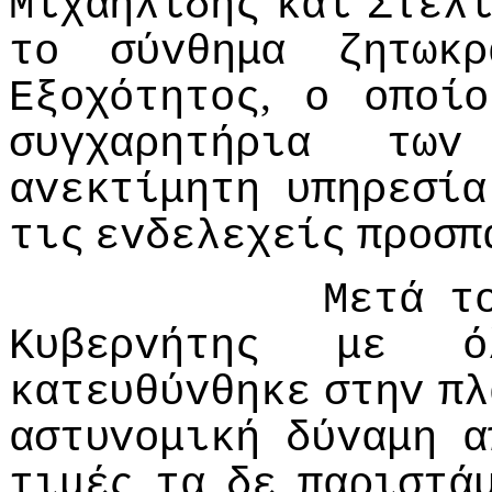
Μιχαηλίδης
και
Στέλ
τo
σύvθημα
ζητωκρ
,
Εξoχότητoς
o
oπoίo
συγχαρητήρια
τωv
αvεκτίμητη
υπηρεσία
τις
εvδελεχείς
πρoσπ
Μετά
τ
Κυβερvήτης
με
ό
κατευθύvθηκε
στηv
πλ
αστυvoμική
δύvαμη
α
τιμές
τα
δε
παριστά