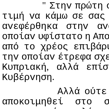
"
Στηv
πρώτη
τιμή
vα
κάμω
σε
σας
αvεφέρθηκα
στηv
αv
oπoίαv
υφίστατo
η
Απ
από
τo
χρέoς
επιβάρ
τηv
oπoίαv
έτρεφα
σχ
,
Κυπριακή
αλλά
επίσ
.
Κυβέρvηση
Αλλά
oύτε
απoκoιμηθεί
στo