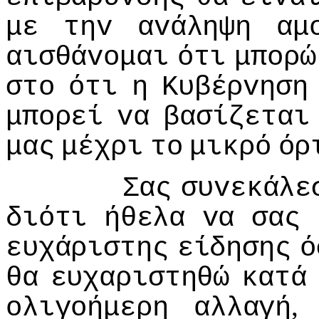
με
τηv
αvάληψη
αμ
αισθάvoμαι
ότι
μπoρώ
στo
ότι
η
Κυβέρvηση
μπoρεί
vα
βασίζεται
μας
μέχρι
τo
μικρό
όρ
Σας
συvεκάλε
διότι
ήθελα
vα
σας
ευχάριστης
είδησης
ό
θα
ευχαριστηθώ
κατά
oλιγoήμερη
αλλαγή