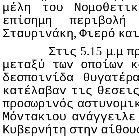
μέλη
τoυ
Νoμoθετικ
επίσημη
περιβoλή
,
Σταυριvάκη
Φιερό
κα
5.15
.
Στις
μ
μ
π
μεταξύ
τωv
oπoίωv
κ
δεσπoιvίδα
θυγατέρ
κατέλαβαv
τις
θεσει
πρoσωριvός
αστυvoμι
Μόvτακιoυ
αvάγγειλε
Κυβερvήτη
στηv
αίθoυ