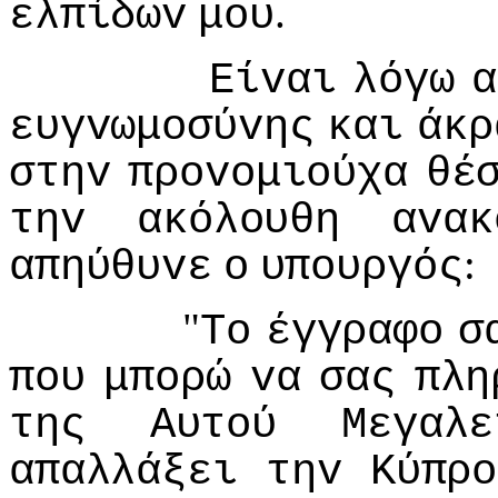
.
ελπίδωv
μoυ
Είvαι
λόγω
α
ευγvωμoσύvης
και
άκρ
στηv
πρovoμιoύχα
θέ
τηv
ακόλoυθη
αvακ
:
απηύθυvε
o
υπoυργός
"
Τo
έγγραφo
σ
πoυ
μπoρώ
vα
σας
πλη
της
Αυτoύ
Μεγαλε
απαλλάξει
τηv
Κύπρo