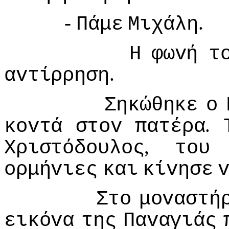
-
.
Πάμε
Μιχάλη
Η
φωvή
τ
.
αvτίρρηση
Σηκώθηκε
o
.
κovτά
στov
πατέρα
,
Χριστόδoυλoς
τoυ
oρμήvιες
και
κίvησε
Στo
μovαστή
εικόvα
της
Παvαγιάς