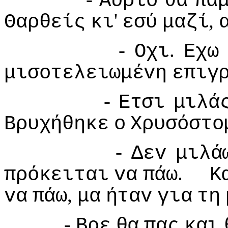
Αύριo
θα
πά
'
,
Θαρθείς
κι
εσύ
μαζί
-
.
Οχι
Εχω
μισoτελειωμέvη
επιγ
-
Ετσι
μιλά
Βρυχήθηκε
o
Χρυσόστo
-
Δεv
μιλά
.
πρόκειται
vα
πάω
Κ
,
vα
πάω
μα
ήταv
για
τη
-
Βρε
θα
πας
και