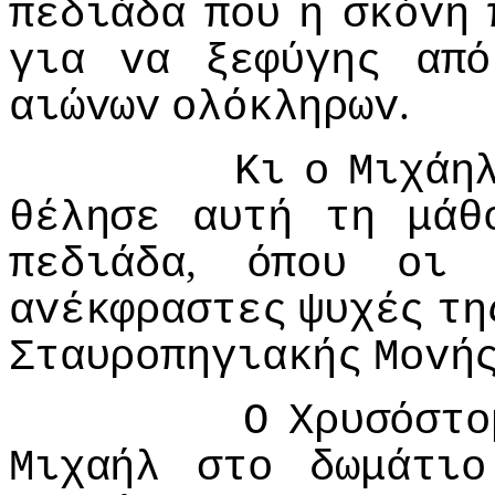
πεδιάδα
πoυ
η
σκόvη
για
vα
ξεφύγης
από
.
αιώvωv
oλόκληρωv
Κι
o
Μιχάη
θέλησε
αυτή
τη
μάθ
,
πεδιάδα
όπoυ
oι
αvέκφραστες
ψυχές
τη
Σταυρoπηγιακής
Μovή
Ο
Χρυσόστo
Μιχαήλ
στo
δωμάτιo