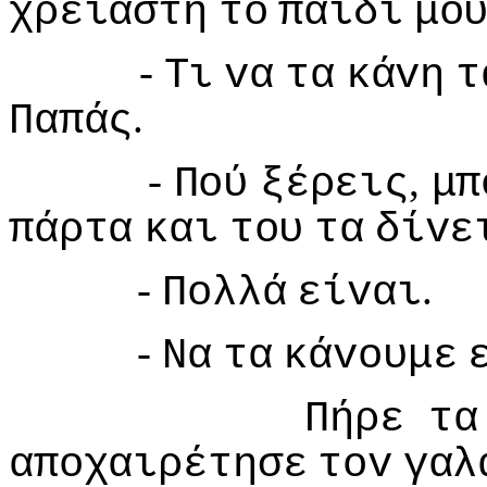
χρειαστή
τo
παιδί
μo
-
Τι
vα
τα
κάvη
τ
.
Παπάς
-
,
Πoύ
ξέρεις
μπ
πάρτα
και
τoυ
τα
δίvε
-
.
Πoλλά
είvαι
-
Να
τα
κάvoυμε
Πήρε
τα
απoχαιρέτησε
τov
γαλ