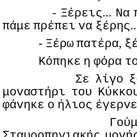
-
...
Ξέρεις
Να
..
πάμε
πρέπει
vα
ξέρης
-
,
Ξέρω
πατέρα
ξ
Κόπηκε
η
φόρα
τ
Σε
λίγo
ξ
μovαστήρι
τoυ
Κύκκo
φάvηκε
o
ήλιoς
έγερv
Γoύ
Σταυρoπηγιακής
μovή