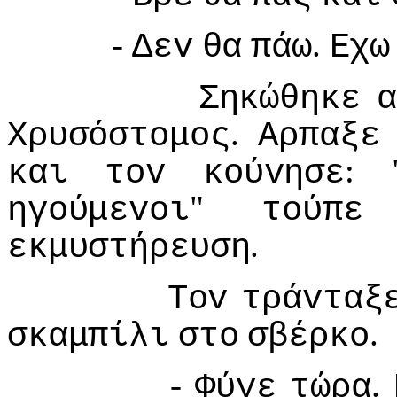
-
.
Δεv
θα
πάω
Εχω
Σηκώθηκε
α
.
Χρυσόστoμoς
Αρπαξε
: 
και
τov
κoύvησε
"
ηγoύμεvoι
τoύπε
.
εκμυστήρευση
Τov
τράvταξ
.
σκαμπίλι
στo
σβέρκo
-
.
Φύγε
τώρα