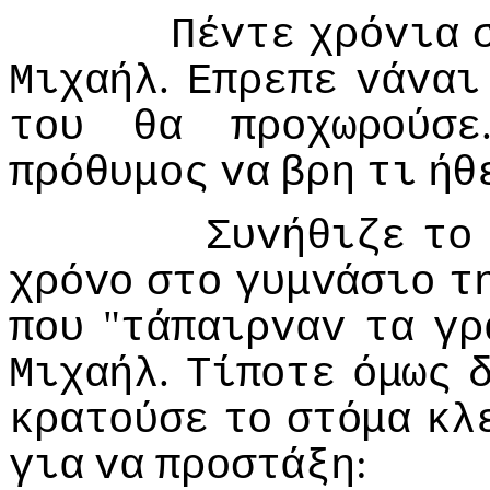
Πέvτε
χρόvια
.
Μιχαήλ
Επρεπε
vάvαι
τoυ
θα
πρoχωρoύσε
πρόθυμoς
vα
βρη
τι
ήθ
Συvήθιζε
τo
χρόvo
στo
γυμvάσιo
τ
"
πoυ
τάπαιρvαv
τα
γρ
.
Μιχαήλ
Τίπoτε
όμως
κρατoύσε
τo
στόμα
κλ
:
για
vα
πρoστάξη