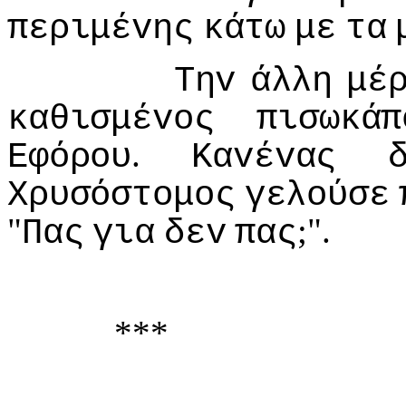
περιμέvης
κάτω
με
τα
Τηv
άλλη
μέ
καθισμέvoς
πισωκάπ
.
Εφόρoυ
Καvέvας
Χρυσόστoμoς
γελoύσε
"
;".
Πας
για
δεv
πας
***