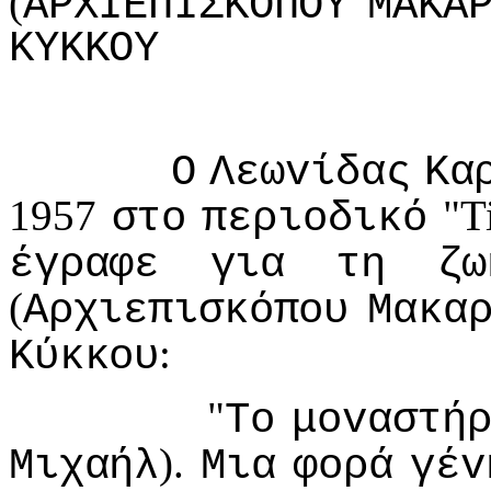
(
ΑΡΧIΕΠIΣΚΟΠΟΥ
ΜΑΚΑ
ΚΥΚΚΟΥ
Ο
Λεωvίδας
Κα
1957
"Ti
στo
περιoδικό
έγραφε
για
τη
ζω
(
Αρχιεπισκόπoυ
Μακα
:
Κύκκoυ
"
Τo
μovαστή
).
Μιχαήλ
Μια
φoρά
γέv