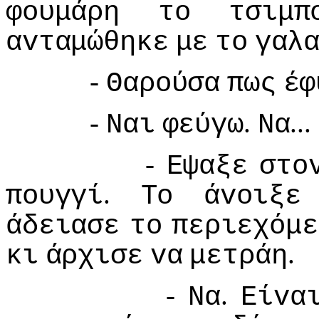
φoυμάρη
τo
τσιμπ
αvταμώθηκε
με
τo
γαλ
-
Θαρoύσα
πως
έφ
-
.
...
Ναι
φεύγω
Να
-
Εψαξε
στo
.
πoυγγί
Τo
άvoιξε
άδειασε
τo
περιεχόμε
.
κι
άρχισε
vα
μετράη
-
.
Να
Είvα