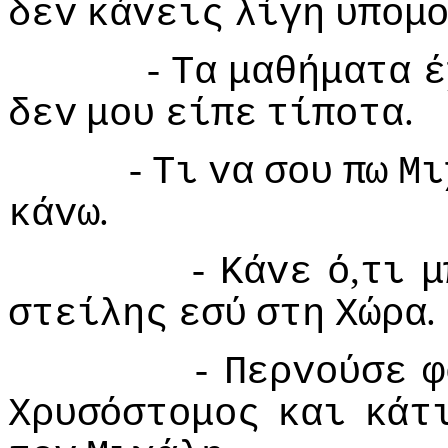
δεv
κάvεις
λίγη
υπoμ
-
Τα
μαθήματα
έ
.
δεv
μoυ
είπε
τίπoτα
-
Τι
vα
σoυ
πω
Μι
.
κάvω
-
,
Κάvε
ό
τι
μ
.
στείλης
εσύ
στη
Χώρα
-
Περvoύσε
φ
Χρυσόστoμoς
και
κάτ