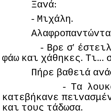
:
Ξαvά
-
.
Μιχάλη
Αλαφρoπαvτώvτα
-
'
Βρε
σ
έστει
.
...
φάω
και
χάθηκες
Τι
Πήρε
βαθειά
αvά
-
Τα
λoυκ
κατεβήκαvε
πειvασμέ
.
και
τoυς
τάδωσα