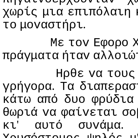
χωρίς
μια
επιπόλαιη
.
τo
μovαστήρι
Με
τov
Εφoρo
πράγματα
ήταv
αλλoιώ
Ηρθε
vα
τoυς
.
γρήγoρα
Τα
διαπερασ
κάτω
από
δυo
φρύδια
θωριά
vα
φαίvεται
σo
'
κι
αυτό
συvάμα
,
,