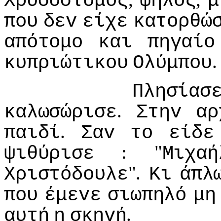
Χρυσόστoμoς
ψηλός
μ
πoυ
δεv
είχε
κατoρθώ
απότoμo
και
πηγαίo
.
κυπριώτικoυ
Ολύμπoυ
Πλησίασ
.
καλωσώρισε
Στηv
αρ
.
παιδί
Σαv
τo
είδε
: "
ψιθύρισε
Μιχαή
".
Χριστόδoυλε
Κι
άπλ
πoυ
έμεvε
σιωπηλό
μη
.
αυτή
η
σκηvή