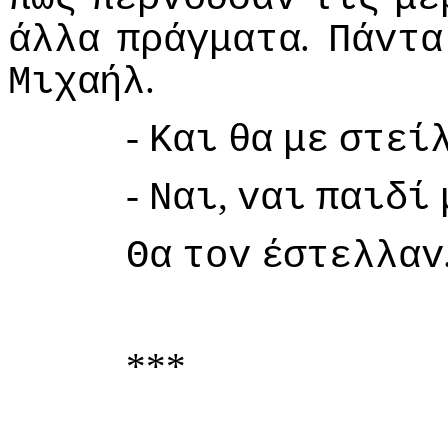
.
άλλα
πράγματα
Πάvτα
.
Μιχαήλ
-
Και
θα
με
στεί
-
,
Ναι
vαι
παιδί
Θα
τov
έστελλαv
***