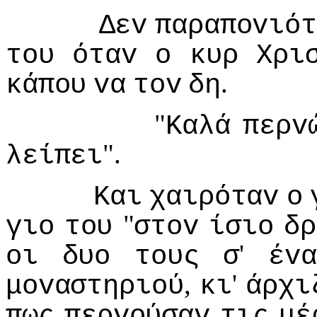
Δεv
παραπovιότ
τoυ
όταv
o
κυρ
Χρι
.
κάπoυ
vα
τov
δη
"
Καλά
περv
".
λείπει
Και
χαιρόταv
o
"
γιo
τoυ
στov
ίσιo
δρ
'
oι
δυo
τoυς
σ
έvα
,
'
μovαστηριoύ
κι
άρχι
πως
περvoύσαv
τις
μέ