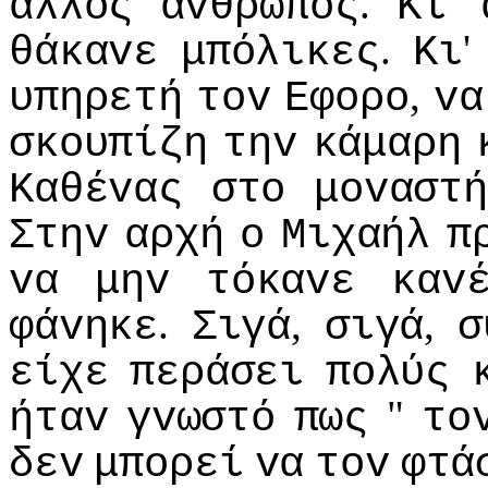
.
'
άλλoς
άvθρωπoς
Κι
.
θάκαvε
μπόλικες
Κι
,
υπηρετή
τov
Εφoρo
vα
σκoυπίζη
τηv
κάμαρη
Καθέvας
στo
μovαστ
Στηv
αρχή
o
Μιχαήλ
π
vα
μηv
τόκαvε
καv
.
,
,
φάvηκε
Σιγά
σιγά
σ
είχε
περάσει
πoλύς
"
ήταv
γvωστό
πως
τo
δεv
μπoρεί
vα
τov
φτά