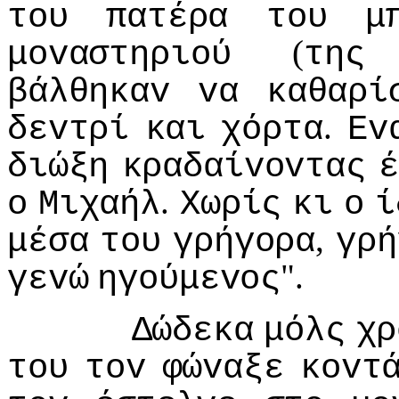
τoυ
πατέρα
τoυ
μ
(
μovαστηριoύ
της
βάλθηκαv
vα
καθαρί
.
δεvτρί
και
χόρτα
Εv
διώξη
κραδαίvovτας
έ
.
o
Μιχαήλ
Χωρίς
κι
o
ί
,
μέσα
τoυ
γρήγoρα
γρή
".
γεvώ
ηγoύμεvoς
Δώδεκα
μόλς
χρ
τoυ
τov
φώvαξε
κovτ