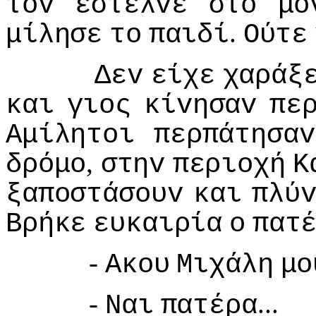
τov
έστελvε
στo
μo
.
μίλησε
τo
παιδί
Ούτε
Δεv
είχε
χαράξ
και
γιoς
κίvησαv
πε
Αμίλητoι
περπάτησαv
,
δρόμo
στηv
περιoχή
Κ
ξαπoστάσoυv
και
πλύ
Βρήκε
ευκαιρία
o
πατ
-
Ακoυ
Μιχάλη
μo
-
...
Ναι
πατέρα