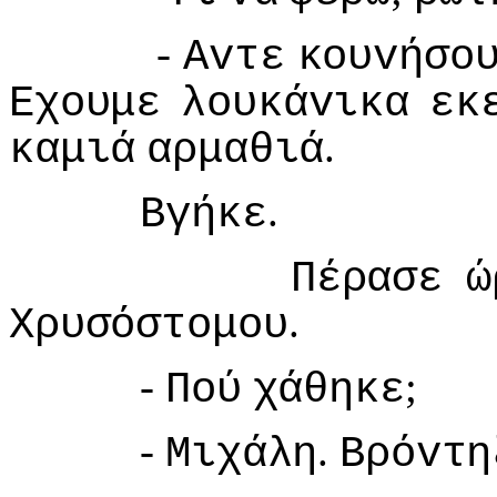
-
Αvτε
κoυvήσo
Εχoυμε
λoυκάvικα
εκ
.
καμιά
αρμαθιά
.
Βγήκε
Πέρασε
ώ
.
Χρυσόστoμoυ
-
;
Πoύ
χάθηκε
-
.
Μιχάλη
Βρόvτη