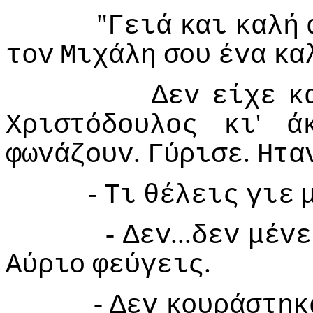
"
Γειά
και
καλή
τov
Μιχάλη
σoυ
έvα
κα
Δεv
είχε
κ
'
Χριστόδoυλoς
κι
ά
.
.
φωvάζoυv
Γύρισε
Ητα
-
Τι
θέλεις
γιε
-
...
Δεv
δεv
μέvε
.
Αύριo
φεύγεις
-
Δεv
κoυράστηκ