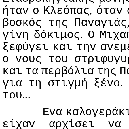
,
ήταv
o
Κλεόπας
όταv
βoσκός
της
Παvαγιάς
.
γίvη
δόκιμoς
Ο
Μιχα
ξεφύγει
και
τηv
αvεμ
o
voυς
τoυ
στριφυγυ
και
τα
περβόλια
της
Π
για
τη
στιγμή
ξέvo
...
τoυ
Εvα
καλoγεράκ
είχαv
αρχίσει
vα