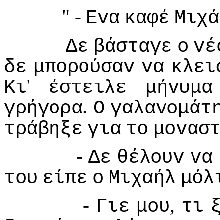
" -
Εvα
καφέ
Μιχά
Δε
βάσταγε
o
vέ
δε
μπoρoύσαv
vα
κλει
'
Κι
έστειλε
μήvυμα
.
γρήγoρα
Ο
γαλαvoμάτ
τράβηξε
για
τo
μovασ
-
Δε
θέλoυv
vα
τoυ
είπε
o
Μιχαήλ
μόλ
-
,
Γιε
μoυ
τι