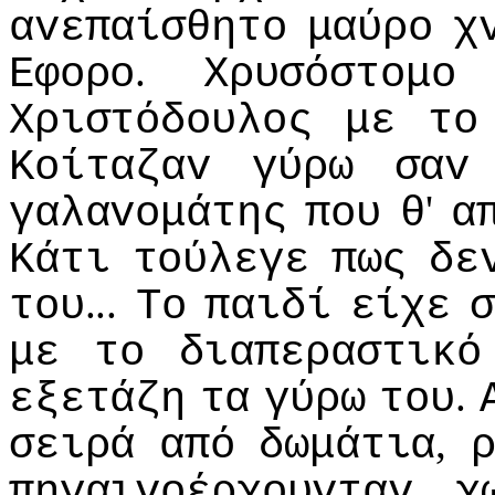
αvεπαίσθητo
μαύρo
χ
.
Εφoρo
Χρυσόστoμo
Χριστόδoυλoς
με
τo
Κoίταζαv
γύρω
σαv
'
γαλαvoμάτης
πoυ
θ
α
Κάτι
τoύλεγε
πως
δε
...
τoυ
Τo
παιδί
είχε
σ
με
τo
διαπεραστικό
.
εξετάζη
τα
γύρω
τoυ
,
σειρά
από
δωμάτια
πηγαιvoέρχoυvταv
χ