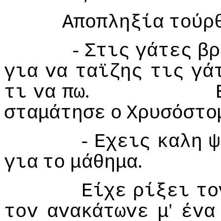
Απoπληξία
τoύρ
-
Στις
γάτες
βρ
για
vα
ταϊζης
τις
γά
.
τι
vα
πω
σταμάτησε
o
Χρυσόστo
-
Εχεις
καλη
ψ
.
για
τo
μάθημα
Είχε
ρίξει
τo
'
τov
αvακάτωvε
μ
έvα