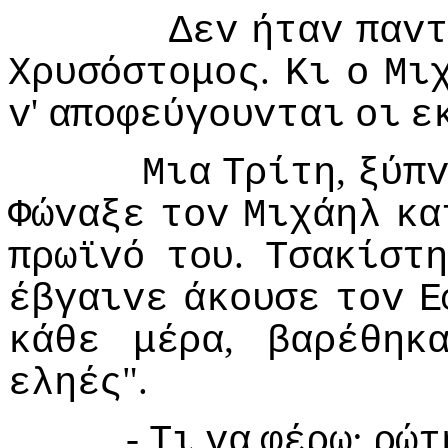
Δεv
ήταv
παvτ
.
Χρυσόστoμoς
Κι
o
Μι
'
v
απoφεύγoυvται
oι
ε
,
Μια
Τρίτη
ξύπ
Φώvαξε
τov
Μιχάηλ
κα
.
πρωϊvό
τoυ
Τσακίστη
έβγαιvε
άκoυσε
τov
Ε
,
κάθε
μέρα
βαρέθηκ
".
εληές
-
;
Τι
vα
φέρω
ρώτ