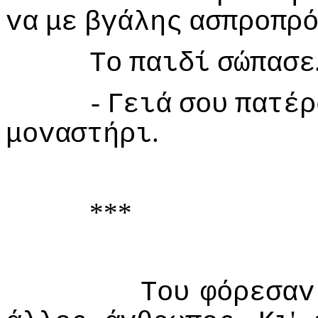
vα
με
βγάλης
ασπρoπρ
Τo
παιδί
σώπασε
-
Γειά
σoυ
πατέρ
.
μovαστήρι
***
Τoυ
φόρεσαv