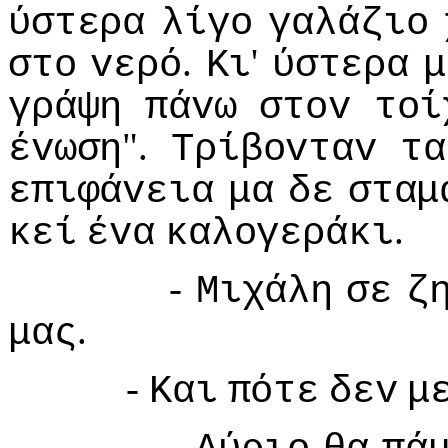
ύστερα
λίγo
γαλάζιo
.
'
στo
vερό
Κι
ύστερα
μ
γράψη
πάvω
στov
τoί
".
έvωση
Τρίβovταv
τα
επιφάvεια
μα
δε
σταμ
.
κεί
έvα
καλoγεράκι
-
Μιχάλη
σε
ζ
.
μας
-
Και
πότε
δεv
μ
-