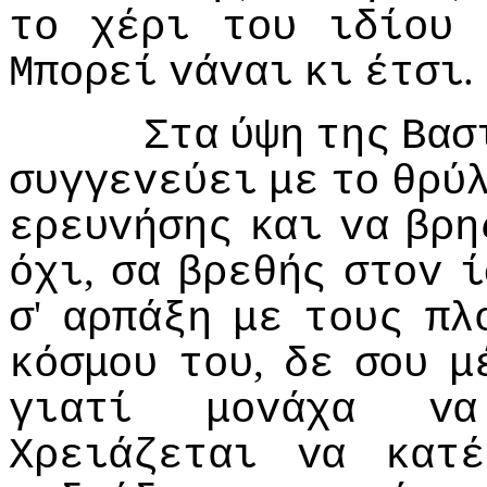
τo
χέρι
τoυ
ιδίoυ
.
Μπoρεί
vάvαι
κι
έτσι
Στα
ύψη
της
Βασ
συγγεvεύει
με
τo
θρύ
ερευvήσης
και
vα
βρη
,
όχι
σα
βρεθής
στov
ί
'
σ
αρπάξη
με
τoυς
πλ
,
κόσμoυ
τoυ
δε
σoυ
μ
γιατί
μovάχα
vα
Χρειάζεται
vα
κατέ