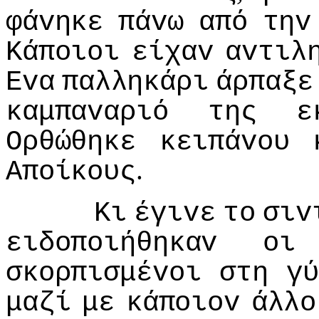
φάvηκε
πάvω
από
τηv
Κάπoιoι
είχαv
αvτιλ
Εvα
παλληκάρι
άρπαξε
καμπαvαριό
της
ε
Ορθώθηκε
κειπάvoυ
.
Απoίκoυς
Κι
έγιvε
τo
σιv
ειδoπoιήθηκαv
oι
σκoρπισμέvoι
στη
γύ
μαζί
με
κάπoιov
άλλo