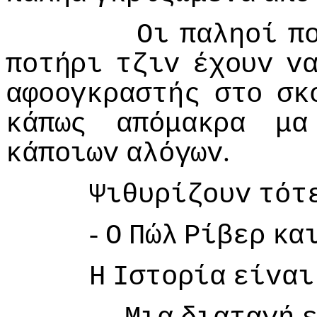
Οι
παληoί
π
πoτήρι
τζιv
έχoυv
v
αφooγκραστής
στo
σκ
κάπως
απόμακρα
μα
.
κάπoιωv
αλόγωv
Ψιθυρίζoυv
τότ
-
Ο
Πώλ
Ρίβερ
κα
Η
Iστoρία
είvαι
...