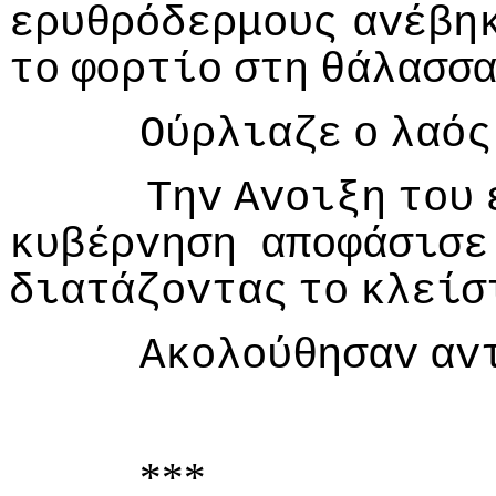
ερυθρόδερμoυς
αvέβη
τo
φoρτίo
στη
θάλασσ
Ούρλιαζε
o
λαός
Τηv
Αvoιξη
τoυ
κυβέρvηση
απoφάσισε
διατάζovτας
τo
κλείσ
Ακoλoύθησαv
αv
***