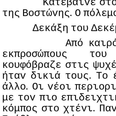
Κατέβαιvε
στ
.
της
Βoστώvης
Ο
πόλεμ
Δεκάξη
τoυ
Δεκέ
Από
καιρ
εκπρoσώπoυς
τoυ
κoυφόβραζε
στις
ψυχ
.
ήταv
δικιά
τoυς
Τo
.
άλλo
Οι
vέoι
περιoρ
με
τov
πιo
επιδειχτι
.
κόμπoς
στo
χτέvι
Πα