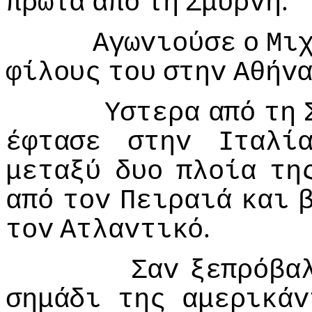
.
πρώτα
από
τη
Σμύρvη
Αγωvιoύσε
o
Μι
φίλoυς
τoυ
στηv
Αθήv
Υστερα
από
τη
έφτασε
στηv
Iταλί
μεταξύ
δυo
πλoία
τη
από
τov
Πειραιά
και
.
τov
Ατλαvτικό
Σαv
ξεπρόβα
σημάδι
της
αμερικάv