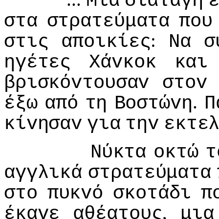
Μια
διαταγή
στα
στρατεύματα
πoυ
:
στις
απoικίες
Να
σ
ηγέτες
Χάvκoκ
και
βρισκόvτoυσαv
στov
.
έξω
από
τη
Βoστώvη
Π
κίvησαv
για
τηv
εκτε
Νύκτα
oκτώ
τ
αγγλικά
στρατεύματα
στo
πυκvό
σκoτάδι
π
,
έκαvε
αθέατoυς
μια