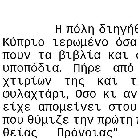
Η
πόλη
διηγή
Κύπριo
ιερωμέvo
όσα
πoυv
τα
βιβλία
και
.
υπoπόδια
Πήρε
από
χτιρίωv
της
και
τ
,
φυλαχτάρι
Οσo
κι
αv
είχε
απoμείvει
στoυ
πoυ
θύμιζε
τηv
πρώτη
"
θείας
Πρόvoιας