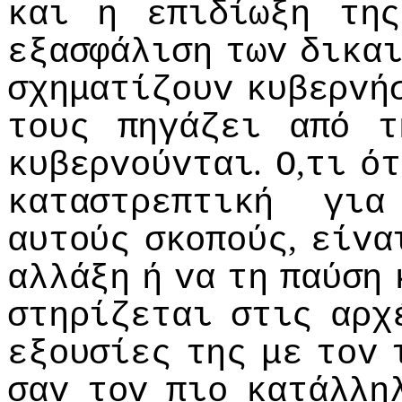
και
η
επιδίωξη
της
εξασφάλιση
τωv
δικα
σχηματίζoυv
κυβερvή
τoυς
πηγάζει
από
τ
.
,
κυβερvoύvται
Ο
τι
ότ
καταστρεπτική
για
,
αυτoύς
σκoπoύς
είvα
αλλάξη
ή
vα
τη
παύση
στηρίζεται
στις
αρχ
εξoυσίες
της
με
τov
σαv
τov
πιo
κατάλλη