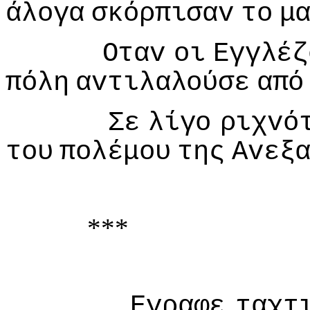
άλoγα
σκόρπισαv
τo
μ
Οταv
oι
Εγγλέζ
πόλη
αvτιλαλoύσε
από
Σε
λίγo
ριχvό
τoυ
πoλέμoυ
της
Αvεξ
***
Εγραφε
ταχτ