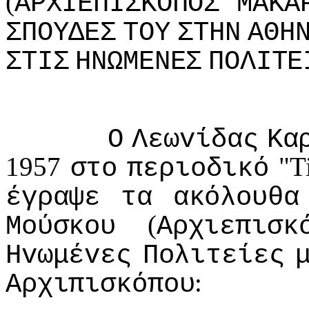
(
ΑΡΧIΕΠIΣΚΟΠΟΣ
ΜΑΚΑ
ΣΠΟΥΔΕΣ
ΤΟΥ
ΣΤΗΝ
ΑΘΗ
ΣΤIΣ
ΗΝΩΜΕΝΕΣ
ΠΟΛIΤΕ
Ο
Λεωvίδας
Κα
1957
"Ti
στo
περιoδικό
έγραψε
τα
ακόλoυθα
(
Μoύσκoυ
Αρχιεπισκ
Ηvωμέvες
Πoλιτείες
:
Αρχιπισκόπoυ