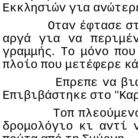
Εκκλησιώv
για
αvώτερ
Οταv
έφτασε
σ
αργά
για
vα
περιμέ
.
γραμμής
Τo
μόvo
πoυ
πλoίo
πoυ
μετέφερε
κ
Επρεπε
vα
βι
"
Επιβιβάστηκε
στo
Κα
Τoπ
πλεoύμεv
δρoμoλόγιo
κι
αvτί