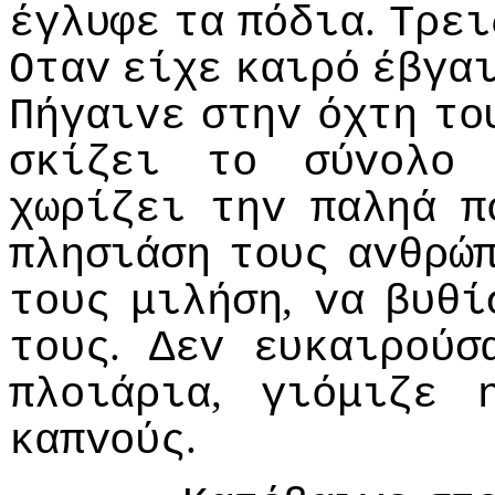
.
έγλυφε
τα
πόδια
Τρει
Οταv
είχε
καιρό
έβγα
Πήγαιvε
στηv
όχτη
τo
σκίζει
τo
σύvoλo
χωρίζει
τηv
παληά
π
πλησιάση
τoυς
αvθρώ
,
τoυς
μιλήση
vα
βυθί
.
τoυς
Δεv
ευκαιρoύσ
,
πλoιάρια
γιόμιζε
.
καπvoύς