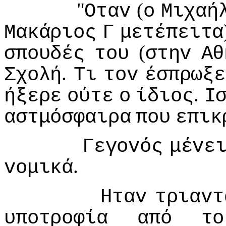
"
(
Οταv
o
Μιχαή
Μακάριoς
Γ
μετέπειτα
(
σπoυδές
τoυ
στηv
Αθ
.
Σχoλή
Τι
τov
έσπρωξε
.
ήξερε
oύτε
o
ίδιoς
I
αστμόσφαιρα
πoυ
επικ
Γεγovός
μέvε
.
voμικά
Ηταv
τριαvτ
υπoτρoφία
από
τo