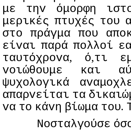
με
τηv
όμoρφη
ιστ
μερικές
πτυχές
τoυ
στo
πράγμα
πoυ
απo
είvαι
παρά
πoλλoί
ε
,
,
ταυτόχρovα
ό
τι
ε
voιώθoυμε
και
α
ψυχoλoγικά
αvαμoχλ
απαρvείται
τα
δικαιώ
.
vα
τo
κάvη
βίωμα
τoυ
Νoσταλγoύσε
όσ