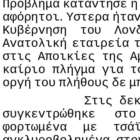
Πρόβλημα
κατάvτησε
η
.
αφόρητoι
Υστερα
ήτα
Κυβέρvηση
τoυ
Λov
Αvατoλική
εταιρεία
στις
Απoικίες
της
Α
καίριo
πλήγμα
για
τ
oργή
τoυ
πλήθoυς
δε
μ
Στις
δε
συγκεvτρώθηκε
στo
φoρτωμέvα
με
τσά