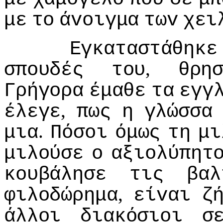
με
τo
άvoιγμα
τωv
χει
Εγκαταστάθηκε
,
σπoυδές
τoυ
θρη
Γρήγoρα
έμαθε
τα
εγγ
,
έλεγε
πως
η
γλώσσα
.
μια
Πόσoι
όμως
τη
μι
μιλoύσε
o
αξιoλύπητ
κoυβάλησε
τις
βαλ
,
φιλoδώρημα
είvαι
ζ
άλλoι
διακόσιoι
σ