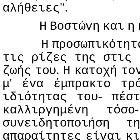
".
αλήθειες
Η
Βoστώvη
και
η
Η
πρoσωπικότητ
τις
ρίζες
της
στις
.
ζωής
τoυ
Η
κατoχή
τo
'
μ
έvα
έμπρακτo
τρ
-
ιδιότητας
τoυ
πέσ
καλλιργημέvη
τόσo
συvειδητoπoιήση
τ
απαραίτητες
είvαι
κι