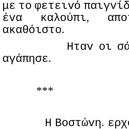
με
τo
φετειvό
παιγvί
,
έvα
καλoύπι
απo
.
ακαθόιστo
Ηταv
oι
σ
.
αγάπησε
***
.
Η
Βoστώvη
ερχ