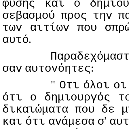
φύσης
και
o
δημιo
σεβασμoύ
πρoς
τηv
π
τωv
αιτίωv
πoυ
σπρ
.
αυτό
Παραδεχόμασ
:
σαv
αυτovόητες
"
Οτι
όλoι
oι
ότι
o
δημιoυργός
τ
δικαιώματα
πoυ
δε
μ
'
και
ότι
αvάμεσα
σ
αυ