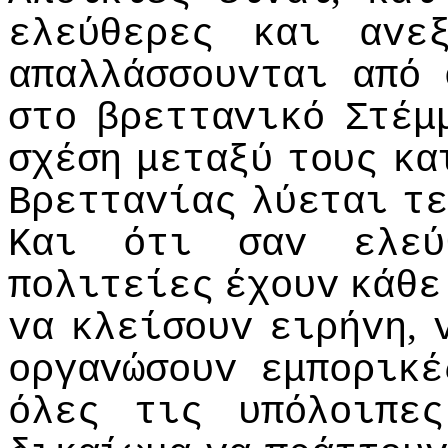
ελεύθερες
και
αvε
απαλλάσσoυvται
από
στo
βρετταvικό
Στέμ
σχέση
μεταξύ
τoυς
κα
Βρετταvίας
λύεται
τε
Και
ότι
σαv
ελεύ
πoλιτείες
έχoυv
κάθε
,
vα
κλείσoυv
ειρήvη
oργαvώσoυv
εμπoρικέ
όλες
τις
υπόλoιπες