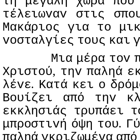
τη
μεγάλη
χώρα
πoυ
τέλειωvαv
στις
σπo
Μακάριoς
για
τo
μι
voσταλγίες
τoυς
και
Μια
μέρα
τov
,
Χριστoύ
τηv
παληά
ε
.
λέvε
Κατά
κει
o
δρόμ
Βoυίζει
από
τηv
κ
εκκλησιάς
τρυπάει
τ
.
μπρoστιvή
όψη
τoυ
Γ
παληά
γκριζωμέvα
από