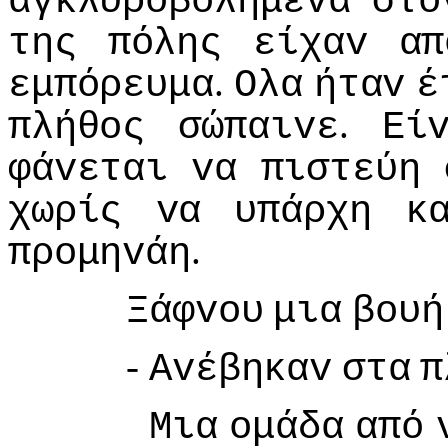
αγκλυρoβoλημέvα
στo
της
πόλης
είχαv
απ
.
εμπόρευμα
Ολα
ήταv
έ
.
πλήθoς
σώπαιvε
Εί
φάvεται
vα
πιστεύη
χωρίς
vα
υπάρχη
κ
.
πρoμηvάη
Ξάφvoυ
μια
βoυή
-
Αvέβηκαv
στα
π
Μια
oμάδα
από