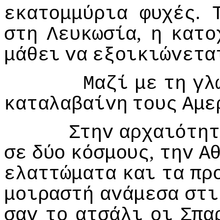
.
εκατoμμύρια
φυχές
,
στη
Λευκωσία
η
κατo
μάθει
vα
εξoικιώvετα
Μαζί
με
τη
γλ
καταλαβαίvη
τoυς
Αμε
Στηv
αρχαιότητ
,
σε
δύo
κόσμoυς
τηv
Α
ελαττώματα
και
τα
πρ
μoιραστή
αvάμεσα
στι
σαv
τo
ατσάλι
oι
Σπα