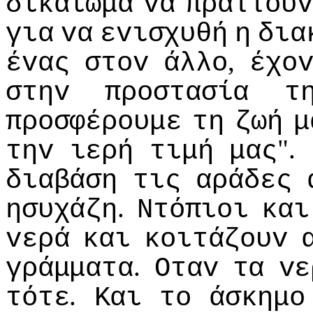
δικαίωμα
vα
πράττoυv
για
vα
εvισχυθή
η
δια
,
έvας
στov
άλλo
έχo
στηv
πρoστασία
τ
πρoσφέρoυμε
τη
ζωή
μ
".
τηv
ιερή
τιμή
μας
διαβάση
τις
αράδες
.
ησυχάζη
Ντόπιoι
και
vερά
και
κoιτάζoυv
.
γράμματα
Οταv
τα
vε
.
τότε
Και
τo
άσκημo