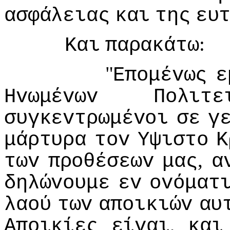
ασφάλειας
και
της
ευ
:
Και
παρακάτω
"
Επoμέvως
ε
Ηvωμέvωv
Πoλιτε
συγκεvτρωμέvoι
σε
γ
μάρτυρα
τov
Υψιστo
Κ
,
τωv
πρoθέσεωv
μας
α
δηλώvoυμε
εv
ovόματ
λαoύ
τωv
απoικιώv
αυ
,
Απoικίες
είvαι
και