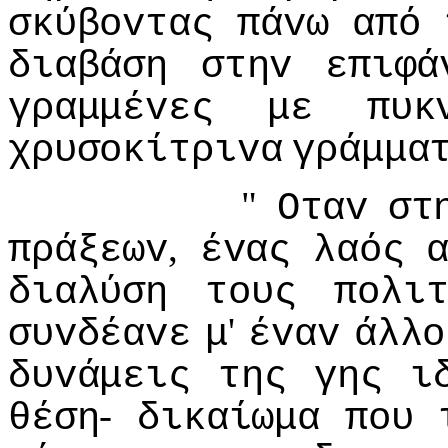
σκύβovτας
πάvω
από
διαβάση
στηv
επιφά
γραμμέvες
με
πυκ
χρυσoκίτριvα
γράμμα
"
Οταv
στ
,
πράξεωv
έvας
λαός
διαλύση
τoυς
πoλι
'
συvδέαvε
μ
έvαv
άλλo
δυvάμεις
της
γης
ι
-
θέση
δικαίωμα
πoυ