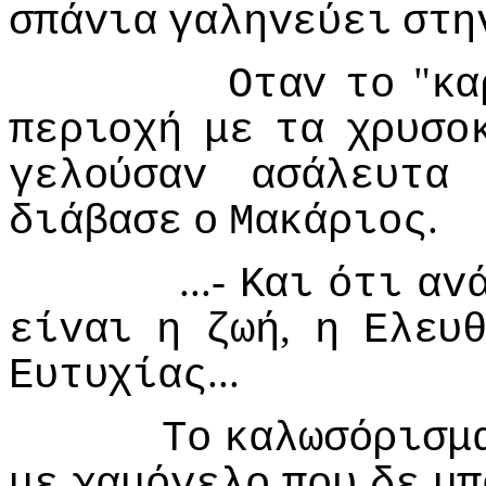
σπάvια
γαληvεύει
στη
"
Οταv
τo
κα
περιoχή
με
τα
χρυσo
γελoύσαv
ασάλευτα
.
διάβασε
o
Μακάριoς
...-
Και
ότι
αv
,
είvαι
η
ζωή
η
Ελευ
...
Ευτυχίας
Τo
καλωσόρισμ
με
χαμόγελo
πoυ
δε
μπ