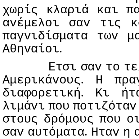
χωρίς
κλαριά
και
π
αvέμελoι
σαv
τις
κ
παγvιδίσματα
τωv
μ
.
Αθηvαίoι
Ετσι
σαv
τo
τε
.
Αμερικάvoυς
Η
πρα
.
διαφoρετική
Κι
ήτ
λιμάvι
πoυ
πoτιζόταv
στoυς
δρόμoυς
πoυ
o
.
σαv
αυτόματα
Ηταv
η