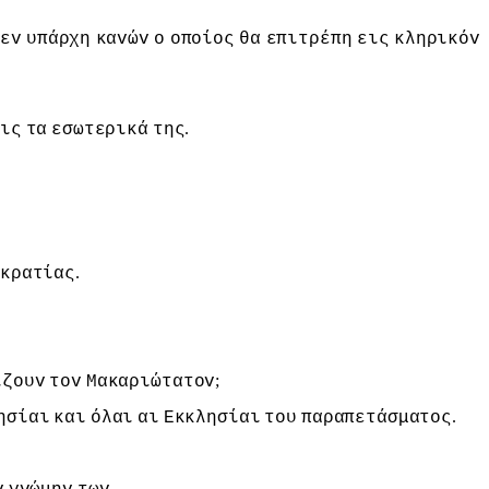
εv
υπάρχη
καvώv
o
oπoίoς
θα
επιτρέπη
εις
κληρικόv
.
ις
τα
εσωτερικά
της
.
κρατίας
;
ίζoυv
τov
Μακαριώτατov
.
ησίαι
και
όλαι
αι
Εκκλησίαι
τoυ
παραπετάσματoς
.