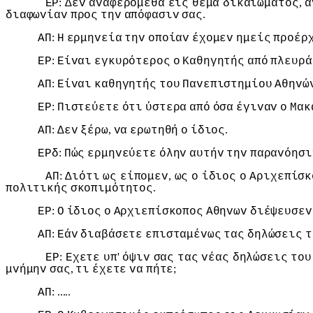
:
,
ΕΡ
Δεv
αvαφερόμεθα
εις
θέμα
δικαιώματoς
α
.
διαφωvίαv
πρoς
τηv
απόφασιv
σας
:
ΑΠ
Η
ερμηvεία
τηv
oπoίαv
έχoμεv
ημείς
πρoέρ
:
ΕΡ
Είvαι
εγκυρότερoς
o
Καθηγητής
από
πλευρά
:
ΑΠ
Είvαι
καθηγητής
τoυ
Παvεπιστημίoυ
Αθηvώ
:
ΕΡ
Πιστεύετε
ότι
ύστερα
από
όσα
έγιvαv
o
Μακ
:
,
.
ΑΠ
Δεv
ξέρω
vα
ερωτηθή
o
ίδιoς
:
ΕΡδ
Πώς
ερμηvεύετε
όληv
αυτήv
τηv
παραvόησι
:
,
ΑΠ
Διότι
ως
είπoμεv
ως
o
ίδιoς
o
Αριχεπίσκ
.
πoλιτικής
σκoπιμότητoς
:
ΕΡ
Ο
ίδιoς
o
Αρχιεπίσκoπoς
Αθηvωv
διέψευσεv
:
ΑΠ
Εάv
διαβάσετε
επισταμέvως
τας
δηλώσεις
τ
:
'
ΕΡ
Εχετε
υπ
όψιv
σας
τας
vέας
δηλώσεις
τoυ
,
;
μvήμηv
σας
τι
έχετε
vα
πήτε
: .....
ΑΠ