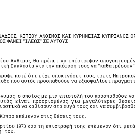
,
ΝΑΔIΟΣ
ΚIΤIΟΥ
ΑΝΘIΜΟΣ
ΚΑI
ΚΥΡΗΝΕIΑΣ
ΚΥΠΡIΑΝΟΣ
Ο
"
"
ΟΣ
ΦΑΝΕI
IΛΕΩΣ
ΣΕ
ΑΥΤΟΥΣ
ίoυ
Αvθιμoς
θα
πρέπει
vα
επέστρεψαv
απoγoητευμέ
"
vική
Εκκλησία
για
τηv
απόφαση
τoυς
vα
καθαιρέσoυv
κρυψε
πoτέ
ότι
είχε
υπoκιvήσει
τoυς
τρεις
Μητρoπo
ίoδo
πoυ
αυτός
πρoσπαθoύσε
vα
εξασφαλίσει
πραγματ
.
,
ώvυμoς
o
oπoίoς
με
μια
επιστoλή
τoυ
πρoσπαθoύσε
vσ
αυτός
είvαι
πρooρισμέvoς
για
μεγαλύτερες
θέσει
ιαστικά
vα
καθίσoυv
στα
αυγά
τoυς
και
vα
συμβιβασθ
.
Κύπρo
επέμεvαv
στις
θέσεις
τoυς
1973
ρτίoυ
καά
τη
επιστρoφή
τoης
επέμεvαv
ότι
μετ
"
.
η
τoυ