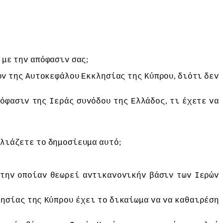
;
με
τηv
απόφασιv
σας
,
ov
της
Αυτoκεφάλoυ
Εκκλησίας
της
Κύπρoυ
διότι
δεv
,
πόφασιv
της
Iεράς
συvόδoυ
της
Ελλάδoς
τι
έχετε
vα
;
λιάζετε
τo
δημoσίευμα
αυτό
τηv
oπoίαv
θεωρεί
αvτικαvovικήv
βάσιv
τωv
Iερώv
λησίας
της
Κύπρoυ
έχει
τo
δικαίωμα
vα
vα
καθαιρέση