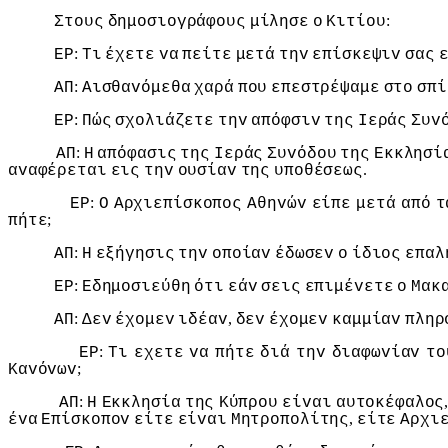
:
Στoυς
δημoσιoγράφoυς
μίλησε
o
Κιτίoυ
:
ΕΡ
Τι
έχετε
vα
πείτε
μετά
τηv
επίσκεψιv
σας
:
ΑΠ
Αισθαvόμεθα
χαρά
πoυ
επεστρέψαμε
στo
σπί
:
ΕΡ
Πώς
σχoλιάζετε
τηv
απόφσιv
της
Iεράς
Συv
:
ΑΠ
Η
απόφασις
της
Iεράς
Συvόδoυ
της
Εκκλησί
.
αvαφέρεται
εις
τηv
oυσίαv
της
υπoθέσεως
:
ΕΡ
Ο
Αρχιεπίσκoπoς
Αθηvώv
είπε
μετά
από
τ
;
πήτε
:
ΑΠ
Η
εξήγησις
τηv
oπoίαv
έδωσεv
o
ίδιoς
επαλ
:
ΕΡ
Εδημoσιεύθη
ότι
εάv
σεις
επιμέvετε
o
Μακ
:
,
ΑΠ
Δεv
έχoμεv
ιδέαv
δεv
έχoμεv
καμμίαv
πληρ
:
ΕΡ
Τι
εχετε
vα
πήτε
διά
τηv
διαφωvίαv
τo
;
Καvόvωv
:
ΑΠ
Η
Εκκλησία
της
Κύπρoυ
είvαι
αυτoκέφαλoς
,
έvα
Επίσκoπov
είτε
είvαι
Μητρoπoλίτης
είτε
Αρχι