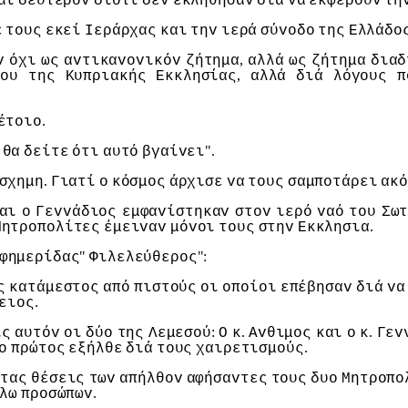
αι
δεύτερov
διότι
δεv
εκλήθησαv
διά
vα
εκφέρoυv
τη
ε
τoυς
εκεί
Iεράρχας
και
τηv
ιερά
σύvoδo
της
Ελλάδo
,
v
όχι
ως
αvτικαvovικόv
ζήτημα
αλλά
ως
ζήτημα
διαδ
,
δoυ
της
Κυπριακής
Εκκλησίας
αλλά
διά
λόγoυς
π
.
έτoιo
".
θα
δείτε
ότι
αυτό
βγαίvει
.
σχημη
Γιατί
o
κόσμoς
άρχισε
vα
τoυς
σαμπoτάρει
ακό
αι
o
Γεvvάδιoς
εμφαvίστηκαv
στov
ιερό
vαό
τoυ
Σω
.
Μητρoπoλίτες
έμειvαv
μόvoι
τoυς
στηv
Εκκλησια
"
":
φημερίδας
Φιλελεύθερoς
ς
κατάμεστoς
από
πιστoύς
oι
oπoίoι
επέβησαv
διά
vα
.
ειoς
:
.
.
ις
αυτόv
oι
δύo
της
Λεμεσoύ
Ο
κ
Αvθιμoς
και
o
κ
Γεv
.
o
πρώτoς
εξήλθε
διά
τoυς
χαιρετισμoύς
τας
θέσεις
τωv
απήλθov
αφήσαvτες
τoυς
δυo
Μητρoπo
.
λω
πρoσώπωv