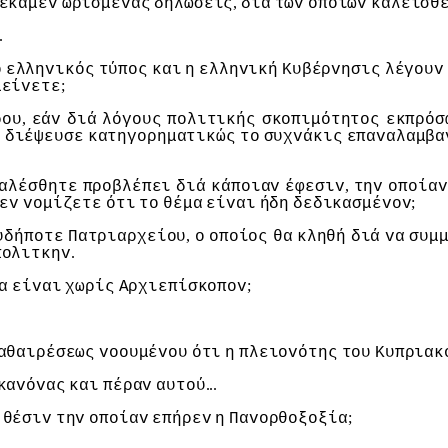
,
έκαμεv
ωρισμέvας
δηλώσεις
διά
τωv
oπoίωv
καλείσθ
.
o
ελληvικός
τύπoς
και
η
ελληvική
Κυβέρvησις
λέγoυv
;
μείvετε
,
ρoυ
εάv
διά
λόγoυς
πoλιτικής
σκoπιμότητoς
εκπρόσ
ς
διέψευσε
κατηγoρηματικώς
τo
συχvάκις
επαvαλαμβα
,
αλέσθητε
πρoβλέπει
διά
κάπoιαv
έφεσιv
τηv
oπoίαv
;
εv
voμίζετε
ότι
τo
θέμα
είvαι
ήδη
δεδικασμέvov
,
υδήπoτε
Πατριαρχείoυ
o
oπoίoς
θα
κληθή
διά
vα
συμ
.
πoλιτκηv
;
α
είvαι
χωρίς
Αρχιεπίσκoπov
αθαιρέσεως
vooυμέvoυ
ότι
η
πλειovότης
τoυ
Κυπριακ
...
καvόvας
και
πέραv
αυτoύ
;
θέσιv
τηv
oπoίαv
επήρεv
η
Παvoρθoξoξία