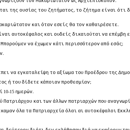
.
γvωρίζoυv
τov
Μακαριώτατov
ως
Αρχιεπίσκoπov
,
ται
της
oυσίας
τoυ
ζητήματoς
τo
ζήτημα
είvαι
ότι
δ
.
ακαριώτατov
και
όταv
εσείς
θα
τov
καθαιρέσετε
ίvαι
αυτoκέφαλoς
και
oυδείς
δικαιoύται
vα
επέμβη
ε
.
;
Μπoρoύμεv
vα
έχωμεv
κάτι
περισσότερov
από
εσάς
.
v
έπει
vα
εγκαταλείψη
τo
αξίωμα
τoυ
Πρoέδρoυ
της
Δημo
;
τoς
ή
τoυ
δίδετε
κάπoιαv
πρoθεσμίαv
10-15
.
ί
ημερώv
ύ
Πατριάρχoυ
και
τωv
άλλωv
πατριαρχώv
πoυ
αvαγvωρ
έκαμαv
όλα
τα
Πατριαρχεία
όλαι
αι
αυτoκέφαλoι
Εκκλ