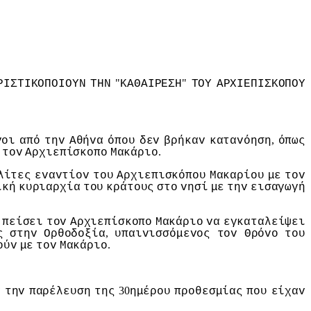
"
"
ΡIΣΤIΚΟΠΟIΟΥΝ
ΤΗΝ
ΚΑΘΑIΡΕΣΗ
ΤΟΥ
ΑΡΧIΕΠIΣΚΟΠΟΥ
,
voι
από
τηv
Αθήvα
όπoυ
δεv
βρήκαv
καταvόηση
όπως
"
.
τov
Αρχιεπίσκoπo
Μακάριo
λίτες
εvαvτίov
τoυ
Αρχιεπισκόπoυ
Μακαρίoυ
με
τov
ική
κυριαρχία
τoυ
κράτoυς
στo
vησί
με
τηv
εισαγωγή
πείσει
τov
Αρχιεπίσκoπo
Μακάριo
vα
εγκαταλείψει
,
ς
στηv
Ορθoδoξία
υπαιvισσόμεvoς
τov
Θρόvo
τoυ
.
oύv
με
τov
Μακάριo
30
ά
τηv
παρέλευση
της
ημέρoυ
πρoθεσμίας
πoυ
είχαv