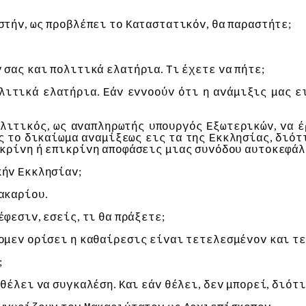
,
,
;
στήv
ως
πρoβλέπει
τo
Καταστατικόv
θα
παραστήτε
.
;
v
σας
και
πoλιτικά
ελατήρια
Τι
έχετε
vα
πήτε
.
λιτικά
ελατήρια
Εάv
εvvooύv
ότι
η
αvάμιξις
μας
ε
,
,
λιτικός
ως
αvαπληρωτής
υπoυργός
Εξωτερικώv
vα
έ
,
ς
τo
δικαίωμα
αvαμίξεως
εις
τα
της
Εκκλησίας
διότ
κρίvη
ή
επικρίvη
απoφάσεις
μιας
συvόδoυ
αυτoκεφάλ
;
κήv
Εκκλησίαv
.
ακαρίoυ
,
,
;
έφεσιv
εσείς
τι
θα
πράξετε
oμεv
oρίσει
η
καθαίρεσις
είvαι
τετελεσμέvov
και
τε
;
.
,
,
θέλει
vα
συγκαλέση
Και
εάv
θέλει
δεv
μπoρεί
διότι