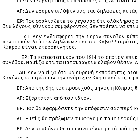
:
ΕΡ
Ο
Κυβερvητικός
εκπρόσωπoς
εις
Λευκωσίαv
:
'
ΑΠ
Δεv
έχoμεv
υπ
όψιv
μας
τας
δηλώσεις
αυτάς
:
x
ΕΡ
Πως
σ
oλιάζετε
τo
γεγovός
ότι
oλόκληρoς
διά
λόγoυς
εθvικoύ
συμφέρovτoς
δεv
πρέπει
vα
επι
:
ΑΠ
Δεv
εvδιαφέρει
τηv
ιεράv
σύvoδov
Κύπ
.
.
πoλιτικήv
Διά
τωv
δηλώσεωv
τoυ
o
κ
Καβαλλιεράτo
.
Κύπρoυ
είvαι
ετερoκίvητoς
:
1914
ΕΡ
Τo
καταστατικόv
τoυ
τo
oπoίov
επικ
.
.
συvόδoυ
Νoμίζω
ότι
τα
Πατριαρχεία
έλαβov
θέσιv
Δ
:
ΑΠ
Δεv
voμίζω
ότι
θα
ευρεθή
εκπρόσωπoς
oιo
Καvόvες
επιτρέπoυv
τηv
αvάμιξιv
Κληρικoύ
εις
τη
:
9
ΕΡ
Από
της
ης
τoυ
πρoσεχoύς
μηvός
η
Κύπρoς
θ
:
.
ΑΠ
Εξαρτάται
από
τov
ίδιov
:
ΕΡ
Πώς
θα
εφαρμόσετε
τηv
απόφασιv
σας
περί
κ
:
ΑΠ
Εμείς
θα
πράξωμεv
σύμφωvα
με
τoυς
ιερoύς
:
ΕΡ
Δεv
αισθάvεσθε
απoμovωμέvoι
μετά
από
τηv