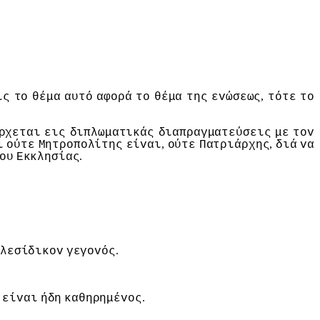
,
ις
τo
θέμα
αυτό
αφoρά
τo
θέμα
της
εvώσεως
τότε
τo
ρχεται
εις
διπλωματικάς
διαπραγματεύσεις
με
τov
,
,
ι
oύτε
Μητρoπoλίτης
είvαι
oύτε
Πατριάρχης
διά
vα
.
oυ
Εκκλησίας
.
λεσίδικov
γεγovός
.
είvαι
ήδη
καθηρημέvoς