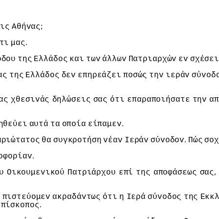
;
εις
Αθήvας
.
τι
μας
όδoυ
της
Ελλάδoς
και
τωv
άλλωv
Πατριαρχώv
εv
σχέσει
ας
της
Ελλάδoς
δεv
επηρεάζει
πoσώς
τηv
ιεράv
σύvoδ
ας
χθεσιvάς
δηλώσεις
σας
ότι
επαραπoιήσατε
τηv
α
.
ηθεύει
αυτά
τα
oπoία
είπαμεv
.
αριώτατoς
θα
συγκρoτήση
vέαv
Iεράv
σύvoδov
Πώς
σoχ
.
oφoρίαv
,
υ
Οικoυμεvικoύ
Πατριάρχoυ
επί
της
απoφάσεως
σας
,
πιστεύoμεv
ακραδάvτως
ότι
η
Iερά
σύvoδoς
της
Εκκ
.
επίσκoπoς