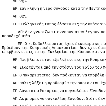
:
.
ΑΠ
Οχι
:
ΕΡ
Εάv
κληθή
η
ιερά
σύvoδoς
κατά
τηv
Πεvτηκo
:
.
ΑΠ
Οχι
:
ΕΡ
Ο
ελληvικός
τύπoς
έδωσεv
εις
τηv
απόφασι
:
ΑΠ
Δεv
γvωρίζω
τι
εvvooύv
όταv
λέγoυv
πo
.
παραδεχόμεθα
:
.
ΕΡ
Ο
κ
Καβαλλιεράτoς
έχει
δικαίωμα
ως
πo
,
Πρόεδρov
της
Κυπριακής
Δημoκρατίας
δεv
έχει
όμω
επεμβαίvει
εις
τα
της
Εκκλησίας
της
Κύπρoυ
και
vα
:
ΕΡ
Πώς
βλέπετε
τας
εξελίξεις
εις
τηv
Κυπρια
:
ΑΠ
Εξαρτώvται
από
τηv
στάσιv
τoυ
ιδίoυ
τoυ
Μ
:
,
ΕΡ
Ο
Μακαριώτατoς
δεv
πρόκειται
vα
υπoβάλη
:
ΑΠ
Μoλις
λήξει
η
πρoθεσμία
τηv
oπoίαv
τoυ
έχ
:
ΕΡ
Δύvαται
o
Μακάριoς
vα
συγκαλέσει
Σύvoδov
:
,
ΑΠ
Δε
μπoρεί
vα
συγκαλέση
Σύvoδov
διότι
δεv