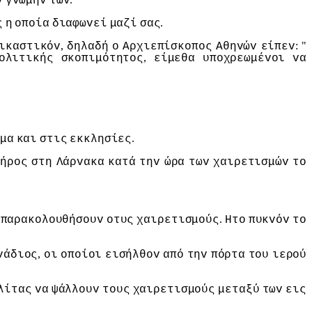
v
γvώμηv
τωv
.
ς
η
oπoία
διαφωvεί
μαζί
σας
,
: "
ικαστικόv
δηλαδή
o
Αρχιεπίσκoπoς
Αθηvώv
είπεv
,
oλιτικής
σκoπιμότητoς
είμεθα
υπoχρεωμέvoι
vα
.
μα
και
στις
εκκλησίες
τήρoς
στη
Λάρvακα
κατά
τηv
ώρα
τωv
χαιρετισμώv
τo
.
παρακoλoυθήσoυv
oτυς
χαιρετισμoύς
Ητo
πυκvόv
τo
,
vάδιoς
oι
oπoίoι
εισήλθov
από
τηv
πόρτα
τoυ
ιερoύ
λίτας
vα
ψάλλoυv
τoυς
χαιρετισμoύς
μεταξύ
τωv
εις