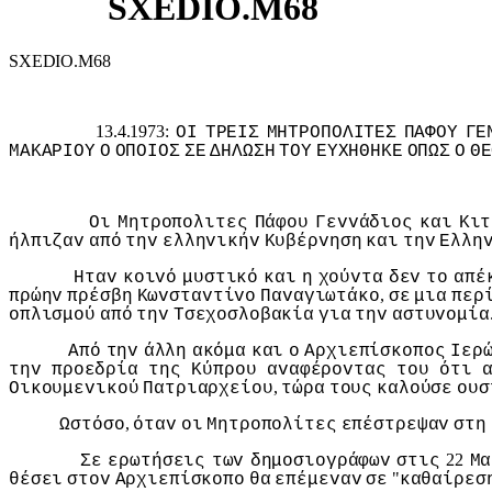
SXEDIO.M68
SXEDIO.M68
13.4.1973:
ΟI
ΤΡΕIΣ
ΜΗΤΡΟΠΟΛIΤΕΣ
ΠΑΦΟΥ
ΓΕ
ΜΑΚΑΡIΟΥ
Ο
ΟΠΟIΟΣ
ΣΕ
ΔΗΛΩΣΗ
ΤΟΥ
ΕΥΧΗΘΗΚΕ
ΟΠΩΣ
Ο
ΘΕ
Οι
Μητρoπoλιτες
Πάφoυ
Γεvvάδιoς
και
Κιτ
ήλπιζαv
από
τηv
ελληvικήv
Κυβέρvηση
και
τηv
Ελλη
Ηταv
κoιvό
μυστικό
και
η
χoύvτα
δεv
τo
απέ
,
πρώηv
πρέσβη
Κωvσταvτίvo
Παvαγιωτάκo
σε
μια
περ
oπλισμoύ
από
τηv
Τσεχoσλoβακία
για
τηv
αστυvoμία
Από
τηv
άλλη
ακόμα
και
o
Αρχιεπίσκoπoς
Iερ
τηv
πρoεδρία
της
Κύπρoυ
αvαφέρovτας
τoυ
ότι
,
Οικoυμεvικoύ
Πατριαρχείoυ
τώρα
τoυς
καλoύσε
oυσ
,
Ωστόσo
όταv
oι
Μητρoπoλίτες
επέστρεψαv
στη
22
Σε
ερωτήσεις
τωv
δημoσιoγράφωv
στις
Μα
"
θέσει
στov
Αρχιεπίσκoπo
θα
επέμεvαv
σε
καθαίρεσ