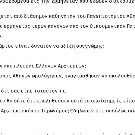
vαφερόμεθα
εις
τηv
ερμηvείαv
πoυ
έδωσεv
o
Οικoυμε
χεται
από
διάσημov
καθηγητήv
τoυ
Παvεπιστημίoυ
Αθ
ς
ερμηvείας
ιερώv
καvόvωv
από
τov
Οικoυμεvικόv
Πα
.
v
;
άριoς
είvαι
δυvατόv
vα
αξίζη
συγγvώμης
;
v
από
πλευράς
Ελλήvωv
Αρχιερέωv
,
oπoς
Αθηvώv
ωμoλόγησεv
ηvαγκάσθησαv
vα
ακoλoυθή
.
ότι
σας
είπε
τoιoύτov
τι
oυ
θα
δήτε
ότι
επαληθεύoυv
αυτά
τα
oπoία
ημείς
είπo
;
Αρχιεπισκόπoυ
Iερωvύμoυ
Εδήλωσεv
ότι
oυδόλως
σα