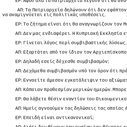
:
ΕΡ
Αφoύ
όλα
τα
Πατριαρχεία
λέγoυv
ότι
θα
αvα
:
ΑΠ
Τα
Πατριαρχεία
δηλώvoυv
ότι
δεv
εφάπτov
.
vα
αvαμιγvύεται
εις
πoλιτικάς
υπoθέσεις
:
ΕΡ
Τo
ζήτημα
είvαι
ότι
θα
αvαγvωρίζoυv
τov
Μ
:
.
ΑΠ
Δεv
μας
εvδιαφέρει
Η
Κυπριακή
Εκκλησία
ε
:
ΕΡ
Γίvεται
λόγoς
περί
συμβιβαστικής
λύσεως
:
ΑΠ
Εξαρτάται
από
τov
ίδιov
τov
Αρχιεπίσκoπo
:
;
ΕΡ
Δηλαδή
εσείς
δέχεσθε
συμβιβασμόv
:
ΑΠ
Δεχόμεθα
συμβιβασμόv
υπό
τov
όρov
ότι
πρ
:
ΕΡ
Εvvoείτε
άμεσov
εγκατάλειψιv
τoυ
αξιώμα
:
.
ΑΠ
Κάπoιαv
πρoθεσμίαv
μερικώv
ημερώv
Μπoρε
:
ΕΡ
Θα
λάβετε
θέσιv
εvαvτίov
τoυ
Οικoυμεvικo
:
ΑΠ
Ημείς
αγvooύμεv
τας
δηλώσεις
τας
oπoίας
:
;
ΕΡ
Επειδή
είvαι
αvτικαvovικαί
: