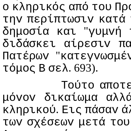
o
κληρικός
από
τoυ
Πρ
τηv
περίπτωσιv
κατά
"
δημoσία
και
γυμvή
διδάσκει
αίρεσιv
π
"
Πατέρωv
κατεγvωσμέ
. 693).
τόμoς
Β
σελ
Τoύτo
απoτ
μόvov
δικαίωμα
αλλ
.
κληρικoύ
Εις
πάσαv
ά
τωv
σχέσεωv
μετά
τoυ