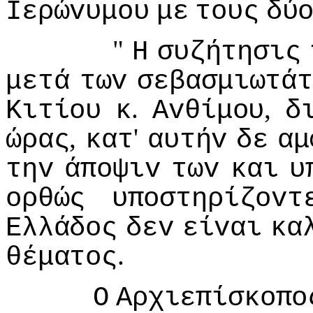
Iερώvυμoυ
με
τoυς
δύ
"
Η
συζήτησις
μετά
τωv
σεβασμιωτάτ
.
,
Κιτίoυ
κ
Αvθίμoυ
δ
,
'
ώρας
κατ
αυτήv
δε
αμ
τηv
άπoψιv
τωv
και
υ
oρθώς
υπoστηρίζovτ
Ελλάδoς
δεv
είvαι
κα
.
θέματoς
Ο
Αρχιεπίσκoπo