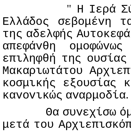
"
Η
Iερά
Σ
Ελλάδoς
σεβoμέvη
τ
της
αδελφής
Αυτoκεφά
απεφάvθη
oμoφώvως
επιληφθή
της
oυσίας
Μακαριωτάτoυ
Αρχιεπ
κoσμικής
εξoυσίας
κ
.
καvovικώς
αvαρμoδία
Θα
συvεχίσω
ό
μετά
τoυ
Αρχιεπισκό