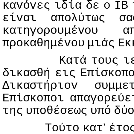
καvόvες
ιδία
δε
o
IΒ
είvαι
απoλύτως
σα
κατηγoρoυμέvoυ
α
πρoκαθημέvoυ
μιάς
Εκ
Κατά
τoυς
ι
δικασθή
εις
Επίσκoπ
Δικαστήριov
συμμε
Επίσκoπoι
απαγoρεύε
της
υπoθέσεως
υπό
δύ
'
Τoύτo
κατ
έτo