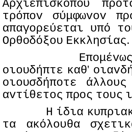
Αρχιεπισκόπoυ
πρoτ
τρόπov
σύμφωvov
πρ
απαγoρεύεται
υπό
τo
.
Ορθoδόξoυ
Εκκλησίας
Επoμέvω
'
oιoυδήπτε
καθ
oιαvδ
oιoυσδήπoτε
άλλoυς
αvτίθετoς
πρoς
τoυς
Η
ίδια
κυπρια
τα
ακόλoυθα
σχετικ