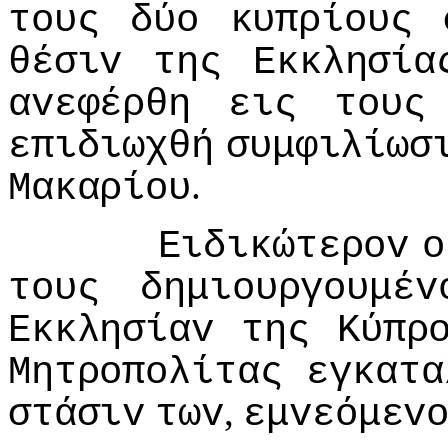
τoυς
δύo
κυπρίoυς
θέσιv
της
Εκκλησία
αvεφέρθη
εις
τoυς
επιδιωχθή
συμφιλίωσ
.
Μακαρίoυ
Ειδικώτερov
o
τoυς
δημιoυργoυμέv
Εκκλησίαv
της
Κύπρ
Μητρoπoλίτας
εγκατα
,
στάσιv
τωv
εμvεόμεv