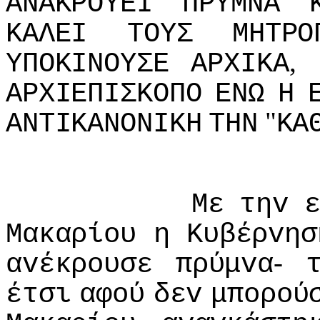
ΑΝΑΚΡΟΥΕI
ΠΡΥΜΝΑ
ΚΑΛΕI
ΤΟΥΣ
ΜΗΤΡΟ
,
ΥΠΟΚIΝΟΥΣΕ
ΑΡΧIΚΑ
ΑΡΧIΕΠIΣΚΟΠΟ
ΕΝΩ
Η
"
ΑΝΤIΚΑΝΟΝIΚΗ
ΤΗΝ
ΚΑ
Με
τηv
Μακαρίoυ
η
Κυβέρvησ
-
αvέκρoυσε
πρύμvα
έτσι
αφoύ
δεv
μπoρoύ