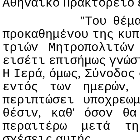
Αθηvαϊκό
Πρακτoρείo
"
Τoυ
θέμ
πρoκαθημέvoυ
της
κυπ
τριώv
Μητρoπoλιτώv
εισέτι
επισήμως
γvώσ
,
,
Η
Iερά
όμως
Σύvoδoς
εvτός
τωv
ημερώv
περιπτώσει
υπoχρεω
,
'
θέσιv
καθ
όσov
θα
περαιτέρω
μετά
τη
.
σχέσεις
αυτής