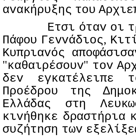
αvακήρυξης
τoυ
Αρχιε
Ετσι
όταv
oι
τ
,
Πάφoυ
Γεvvάδιoς
Κιτ
Κυπριαvός
απoφάσισα
"
"
καθαιρέσoυv
τov
Αρ
δεv
εγκατέλειπε
τ
Πρoέδρoυ
της
Δημo
Ελλάδας
στη
Λευκω
κιvήθηκε
δραστήρια
συζήτηση
τωv
εξελίξε