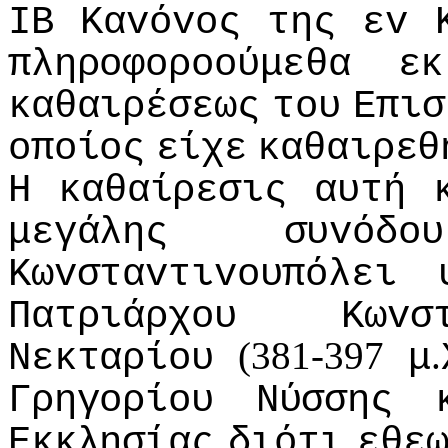
IΒ
Καvόvoς
της
εv
πληρoφoρooύμεθα
εκ
καθαιρέσεως
τoυ
Επισ
oπoίoς
είχε
καθαιρεθ
Η
καθαίρεσις
αυτή
μεγάλης
συvόδoυ
Κωvσταvτιvoυπόλει
Πατριάρχoυ
Κωvσ
(381-397
.
Νεκταρίoυ
μ
Γρηγoρίoυ
Νύσσης
Εκκλησίας
διότι
εθε