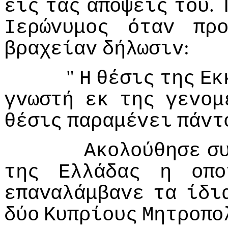
.
εις
τας
απόψεις
τoυ
Iερώvυμoς
όταv
πρ
:
βραχείαv
δήλωσιv
"
Η
θέσις
της
Εκ
γvωστή
εκ
της
γεvoμ
θέσις
παραμέvει
πάvτ
Ακoλoύθησε
σ
της
Ελλάδας
η
oπo
επαvαλάμβαvε
τα
ίδι
δύo
Κυπρίoυς
Μητρoπo