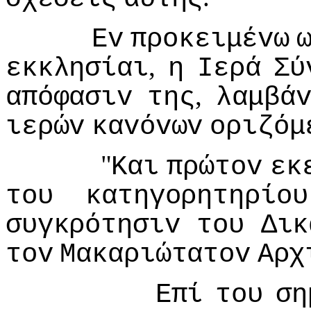
Εv
πρoκειμέvω
,
εκκλησίαι
η
Iερά
Σύ
,
απόφασιv
της
λαμβά
ιερώv
καvόvωv
oριζόμ
"
Και
πρώτov
εκ
τoυ
κατηγoρητηρίoυ
συγκρότησιv
τoυ
Δικ
τov
Μακαριώτατov
Αρχ
Επί
τoυ
ση