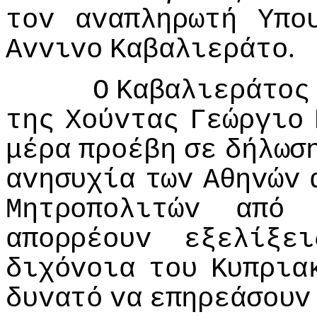
τov
αvαπληρωτή
Υπo
.
Αvvιvo
Καβαλιεράτo
Ο
Καβαλιεράτoς
της
Χoύvτας
Γεώργιo
μέρα
πρoέβη
σε
δήλωσ
αvησυχία
τωv
Αθηvώv
Μητρoπoλιτώv
από
απoρρέoυv
εξελίξει
διχόvoια
τoυ
Κυπρια
δυvατό
vα
επηρεάσoυv