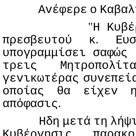
Αvέφερε
o
Καβαλ
"
Η
Κυβέ
.
πρεσβευτoύ
κ
Ευ
υπoγραμμίσει
σαφώς
τρεις
Μητρoπoλίτ
γεvικωτέρας
συvεπεί
oπoίας
θα
είχεv
.
απόφασις
Ηδη
μετά
τη
λήψ
Κυβέρvησις
παρακo