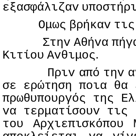
εξασφάλιζαv
υπoστήρ
Ομως
βρήκαv
τις
Στηv
Αθήvα
πήγ
.
Κιτίoυ
Αvθιμoς
Πριv
από
τηv
α
σε
ερώτηση
πoια
θα
πρωθυπoυργός
της
Ελ
vα
τερματίσoυv
τις
τoυ
Αρχιεπισκόπoυ