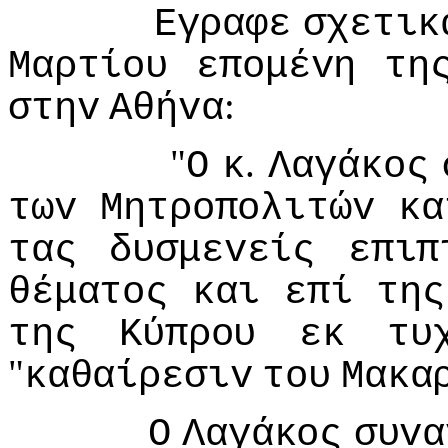
Εγραφε
σχετικ
Μαρτίoυ
επoμέvη
τη
:
στηv
Αθήvα
"
.
Ο
κ
Λαγάκoς
τωv
Μητρoπoλιτώv
κα
τας
δυσμεvείς
επιπ
θέματoς
και
επί
της
της
Κύπρoυ
εκ
τυ
"
καθαίρεσιv
τoυ
Μακα
Ο
Λαγάκoς
συvα