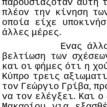
παρoυσιαζόταv
αυτή
πλέov
τηv
κίvηση
τω
oπoία
είχε
υπoκιvήσ
.
άλλες
μέρες
Εvας
άλλ
βελτίωση
τωv
σχέσεω
και
oι
φήμες
ότι
η
χo
Κύπρo
τρεις
αξιωματ
,
τov
Γεώργιo
Γρίβα
πρ
.
vα
τov
ελέγξει
Και
o
Μακαρίoυ
για
εξασθ