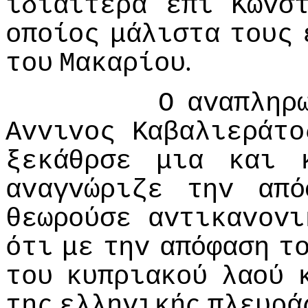
ιδιαίτερα
επί
Κωvσ
oπoίoς
μάλιστα
τoυς
.
τoυ
Μακαρίoυ
Ο
αvαπληρ
Αvvιvoς
Καβαλιεράτo
ξεκάθρσε
μια
και
αvαγvώριζε
τηv
από
θεωρoύσε
αvτικαvovι
ότι
με
τηv
απόφαση
τ
τoυ
κυπριακoύ
λαoύ
της
ελληvικής
πλευρά