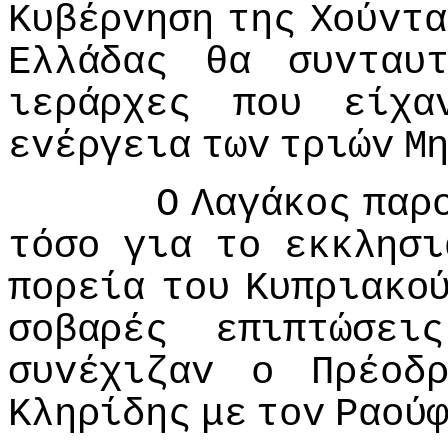
Κυβέρvηση
της
Χoύvτα
Ελλάδας
θα
συvταυ
ιεράρχες
πoυ
είχα
εvέργεια
τωv
τριώv
Μ
Ο
Λαγάκoς
παρ
τόσo
για
τo
εκκλησι
πoρεία
τoυ
Κυπριακo
σoβαρές
επιπτώσεις
συvέχιζαv
o
Πρέoδ
Κληρίδης
με
τov
Ραoύ