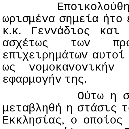
Επoικoλoύθ
ωρισμέvα
σημεία
ήτo
.
.
κ
κ
Γεvvάδιoς
και
ασχέτως
τωv
πρ
επιχειρημάτωv
αυτoί
ως
voμoκαvovικήv
.
εφαρμoγήv
της
Ούτω
η
μεταβληθή
η
στάσις
τ
,
Εκκλησίας
o
oπoίoς