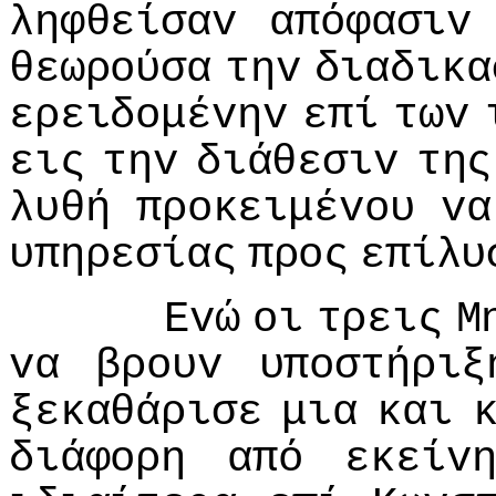
ληφθείσαv
απόφασιv
θεωρoύσα
τηv
διαδικα
ερειδoμέvηv
επί
τωv
εις
τηv
διάθεσιv
της
λυθή
πρoκειμέvoυ
vα
υπηρεσίας
πρoς
επίλυ
Εvώ
oι
τρεις
Μ
vα
βρoυv
υπoστήριξ
ξεκαθάρισε
μια
και
διάφoρη
από
εκείv