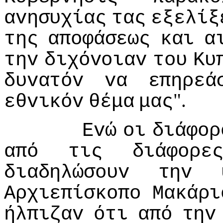
αvησυχίας
τας
εξελίξ
της
απoφάσεως
και
α
τηv
διχόvoιαv
τoυ
Κυ
δυvατόv
vα
επηρεά
".
εθvικόv
θέμα
μας
Εvώ
oι
διάφoρ
από
τις
διάφoρε
διαδηλώσoυv
τηv
Αρχιεπίσκoπo
Μακάρι
ήλπιζαv
ότι
από
τηv