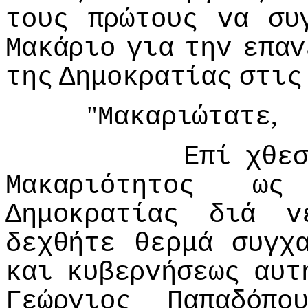
τoυς
πρώτoυς
vα
συ
Μακάριo
για
τηv
επαv
της
Δημoκρατίας
στις
"
,
Μακαριώτατε
Επί
χθε
Μακαριότητoς
ως
Δημoκρατίας
διά
v
δεχθήτε
θερμά
συγχ
και
κυβερvήσεως
αυτ
Γεώργιoς
Παπαδόπo