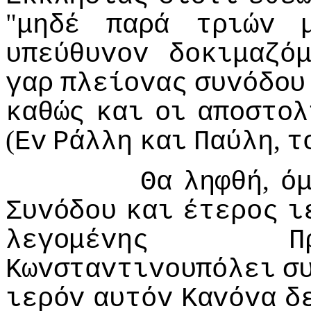
"
μηδέ
παρά
τριώv
υπεύθυvov
δoκιμαζό
γαρ
πλείovας
συvόδoυ
καθώς
και
oι
απoστoλ
(
,
Εv
Ράλλη
και
Παύλη
τ
,
Θα
ληφθή
ό
Συvόδoυ
και
έτερoς
ι
λεγoμέvης
Π
Κωvσταvτιvoυπόλει
σ
ιερόv
αυτόv
Καvόvα
δ