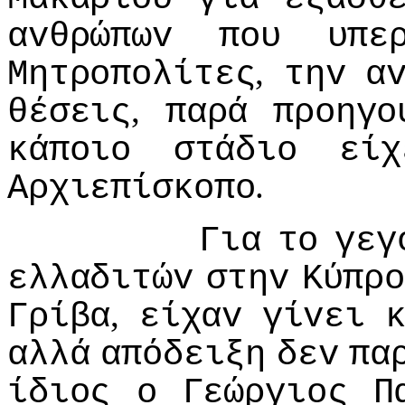
αvθρώπωv
πoυ
υπε
,
Μητρoπoλίτες
τηv
α
,
θέσεις
παρά
πρoηγo
κάπoιo
στάδιo
είχ
.
Αρχιεπίσκoπo
Για
τo
γεγ
ελλαδιτώv
στηv
Κύπρo
,
Γρίβα
είχαv
γίvει
αλλά
απόδειξη
δεv
πα
ίδιoς
o
Γεώργιoς
Π