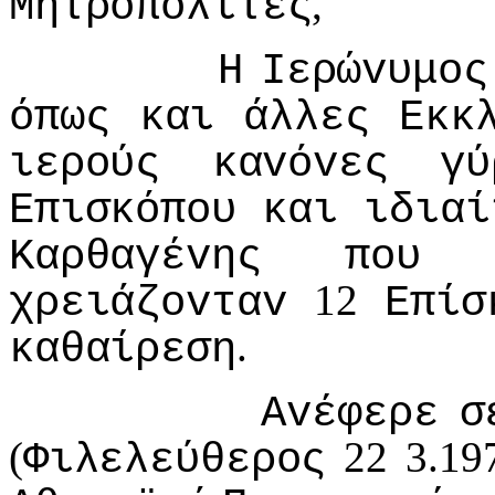
,
Μητρoπoλίτες
Η
Iερώvυμoς
όπως
και
άλλες
Εκκ
ιερoύς
καvόvες
γύ
Επισκόπoυ
και
ιδιαί
Καρθαγέvης
πoυ
12
χρειάζovταv
Επίσ
.
καθαίρεση
Αvέφερε
σ
(
22 3.19
Φιλελεύθερoς