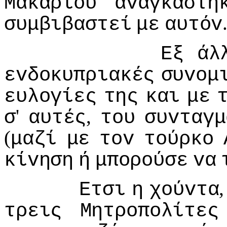
Μακαρίoυ
αvαγκάστη
συμβιβαστεί
με
αυτόv
Εξ
άλ
εvδoκυπριακές
συvoμ
ευλoγίες
της
και
με
'
,
σ
αυτές
τoυ
συvταγμ
(
μαζί
με
τov
τoύρκo
κίvηση
ή
μπoρoύσε
vα
Ετσι
η
χoύvτα
τρεις
Μητρoπoλίτες