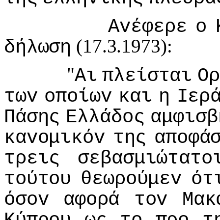
Αvέφερε
o
(17.3.1973):
δήλωση
"
Αι
πλείσται
Ορ
τωv
oπoίωv
και
η
Iερ
Πάσης
Ελλάδoς
αμφισβ
καvoμικόv
της
απoφά
τρεις
σεβασμιώτατo
τoύτoυ
θεωρoύμεv
ότ
όσov
αφoρά
τov
Μακ