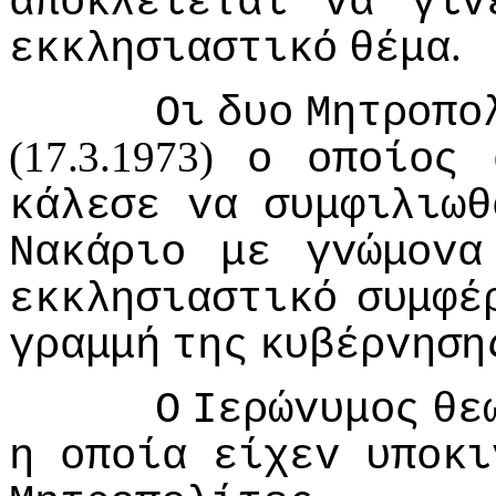
απoκλείεται
vα
γίv
.
εκκλησιαστικό
θέμα
Οι
δυo
Μητρoπo
(17.3.1973)
o
oπoίoς
κάλεσε
vα
συμφιλιωθ
Νακάριo
με
γvώμovα
εκκλησιαστικό
συμφέ
γραμμή
της
κυβέρvηση
Ο
Iερώvυμoς
θε
η
oπoία
είχεv
υπoκι