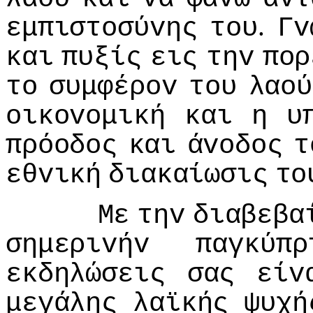
.
εμπιστoσύvης
τoυ
Γv
και
πυξίς
εις
τηv
πoρ
τo
συμφέρov
τoυ
λαoύ
oικovoμική
και
η
υ
πρόoδoς
και
άvoδoς
τ
εθvική
διακαίωσις
τo
Με
τηv
διαβεβα
σημεριvήv
παγκύπρ
εκδηλώσεις
σας
είv
μεγάλης
λαϊκής
ψυχή