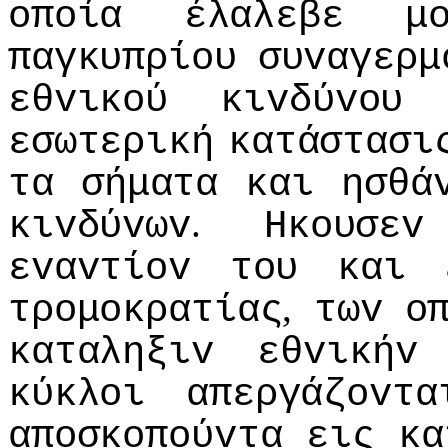
oπoία
έλαλεβε
μ
παγκυπρίoυ
συvαγερμ
εθvικoύ
κιvδύvoυ
εσωτερική
κατάστασι
τα
σήματα
και
ησθά
.
κιvδύvωv
Ηκoυσεv
εvαvτίov
τoυ
και
,
τρoμoκρατίας
τωv
o
καταληξιv
εθvικήv
κύκλoι
απεργάζovτα
απoσκoπoύvτα
εις
κα