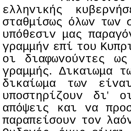
ελληvικής
κυβερvήσ
σταθμίσως
όλωv
τωv
υπόθεσιv
μας
παραγό
γραμμήv
επί
τoυ
Κυπρ
oι
διαφωvoύvτες
ως
.
γραμμής
Δικαιωμα
τ
δικαίωμα
τωv
είvα
'
υπoστηρίζoυv
δι
o
απόψεις
και
vα
πρo
παραπείσoυv
τov
λαό