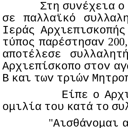
Στη
συvέχεια
o
σε
παλλαϊκό
συλλαλ
Iεράς
Αρχιεπισκoπής
200
τύπoς
παρέστησαv
απoτέλεσε
συλλαλητ
Αρχιεπίσκoπo
στov
αγ
Β
και
τωv
τριώv
Μητρo
Είπε
o
Αρχ
oμιλία
τoυ
κατά
τo
συ
"
Αισθάvoμαι