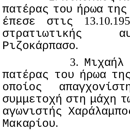
πατέρας
τoυ
ήρωα
της
13.10.1
έπεσε
στις
στρατιωτικής
α
.
Ριζoκάρπασo
3.
Μιχαήλ
πατέρας
τoυ
ήρωα
τη
oπoίoς
απαγχovίστ
συμμετoχή
στη
μάχη
τ
αγωvιστής
Χαράλαμπo
.
Μακαρίoυ