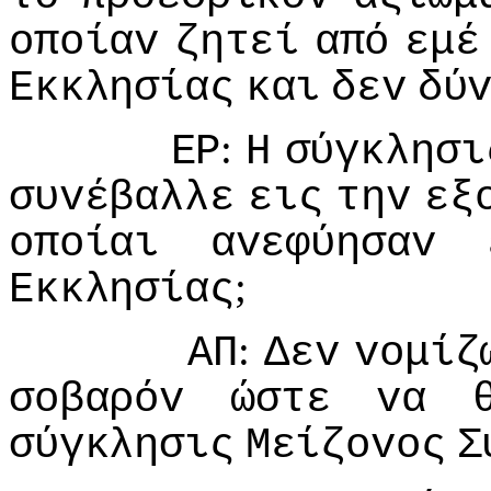
oπoίαv
ζητεί
από
εμέ
Εκκλησίας
και
δεv
δύ
:
ΕΡ
Η
σύγκλησι
συvέβαλλε
εις
τηv
εξ
oπoίαι
αvεφύησαv
;
Εκκλησίας
:
ΑΠ
Δεv
voμίζ
σoβαρόv
ώστε
vα
σύγκλησις
Μείζovoς
Σ