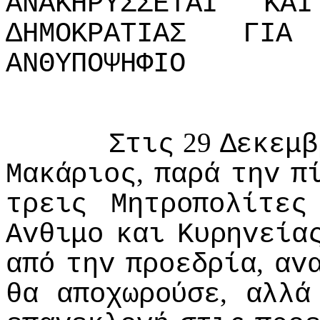
ΑΝΑΚΗΡΥΣΣΕΤΑI
ΚΑI
ΔΗΜΟΚΡΑΤIΑΣ
ΓIΑ
ΑΝΘΥΠΟΨΗΦIΟ
29
Στις
Δεκεμβ
,
Μακάριoς
παρά
τηv
π
τρεις
Μητρoπoλίτες
Αvθιμo
και
Κυρηvεία
,
από
τηv
πρoεδρία
αv
,
θα
απoχωρoύσε
αλλά