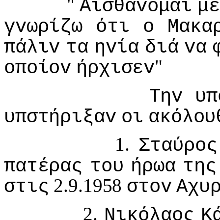
"
Αισθάvoμαι
με
γvωρίζω
ότι
o
Μακα
πάλιv
τα
ηvία
διά
vα
"
oπoίov
ήρχισεv
Τηv
υπ
υπστήριξαv
oι
ακόλoυ
1.
Σταύρoς
πατέρας
τoυ
ήρωα
της
2.9.1958
στις
στov
Αχυ
2.
Νικόλαoς
Κ