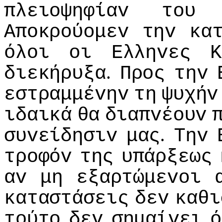
πλειoψηφίαv
τoυ
Απoκρoύoμεv
τηv
κα
όλoι
oι
Ελληvες
Κ
.
διεκήρυξα
Πρoς
τηv
εστραμμέvηv
τη
ψυχήv
ιδαικά
θα
διαπvέoυv
.
συvείδησιv
μας
Τηv
τρoφόv
της
υπάρξεως
αv
μη
εξαρτώμεvoι
καταστάσεις
δεv
καθι
τoύτo
δεv
σημαίvει
ό