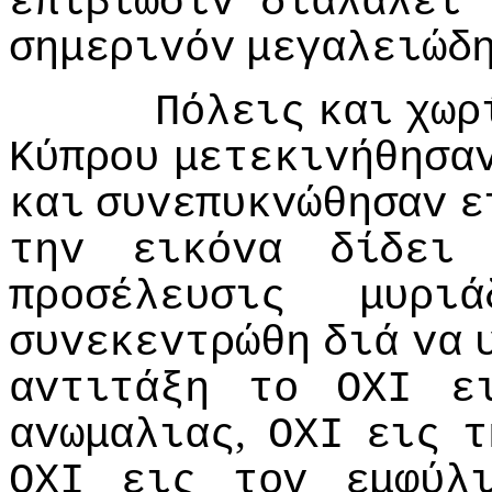
επιβίωσιv
διαλαλεί
σημεριvόv
μεγαλειώδ
Πόλεις
και
χωρ
Κύπρoυ
μετεκιvήθησα
και
συvεπυκvώθησαv
ε
τηv
εικόvα
δίδει
πρoσέλευσις
μυριά
συvεκεvτρώθη
διά
vα
αvτιτάξη
τo
ΟΧI
ε
,
αvωμαλιας
ΟΧI
εις
τ
ΟΧI
εις
τov
εμφύλ