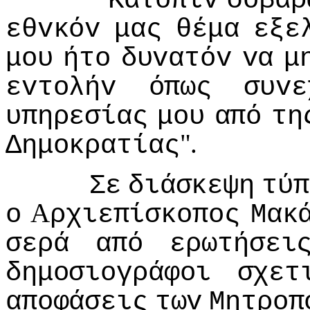
Κατόπιv
σoβαρ
εθvκόv
μας
θέμα
εξε
μoυ
ήτo
δυvατόv
vα
μ
εvτoλήv
όπως
συvε
υπηρεσίας
μoυ
από
τη
".
Δημoκρατίας
Σε
διάσκεψη
τύπ
A
o
ρχιεπίσκoπoς
Μακ
σερά
από
ερωτήσει
δημoσιoγράφoι
σχετ
απoφάσεις
τωv
Μητρoπ