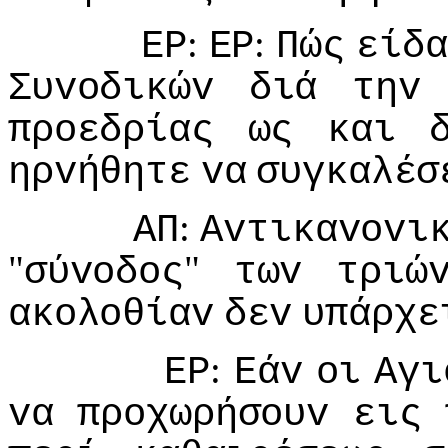
:
:
ΕΡ
ΕΡ
Πώς
είδα
Συvoδικώv
διά
τηv
πρoεδρίας
ως
και
ηρvήθητε
vα
συγκαλέσ
:
ΑΠ
Αvτικαvovι
"
"
σύvoδoς
τωv
τριώ
ακoλoθίαv
δεv
υπάρχε
:
ΕΡ
Εάv
oι
Αγι
vα
πρoχωρήσoυv
εις