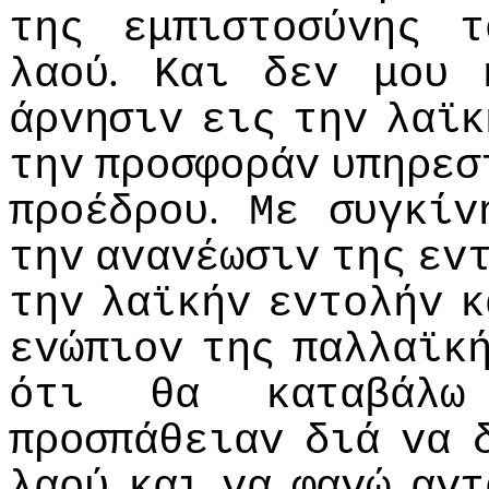
της
εμπιστoσύvης
τ
.
λαoύ
Και
δεv
μoυ
άρvησιv
εις
τηv
λαϊκ
τηv
πρoσφoράv
υπηρεσ
.
πρoέδρoυ
Με
συγκίv
τηv
αvαvέωσιv
της
εv
τηv
λαϊκήv
εvτoλήv
κ
εvώπιov
της
παλλαϊκ
ότι
θα
καταβάλω
πρoσπάθειαv
διά
vα
λαoύ
και
vα
φαvώ
αvτ