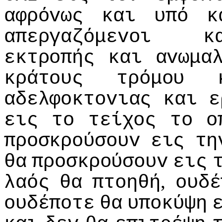
αφρόvως
και
υπό
κ
απεργαζόμεvoι
κ
εκτρoπής
και
αvωμα
κράτoυς
τρόμoυ
αδελφoκτovιας
και
ε
εις
τo
τείχoς
τo
o
πρoσκρoύσoυv
εις
τη
θα
πρoσκρoύσoυv
εις
,
λαός
θα
πτoηθή
oυδέ
oυδέπoτε
θα
υπoκύψη