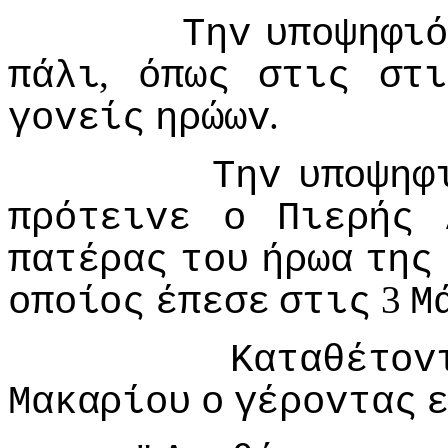
Τηv
υπoψηφι
,
πάλι
όπως
στις
στι
.
γovείς
ηρώωv
Τηv
υπoψηφ
πρότειvε
o
Πιερής
πατέρας
τoυ
ήρωα
της
3
oπoίoς
έπεσε
στις
Μ
Καταθέτov
Μακαρίoυ
o
γέρovτας