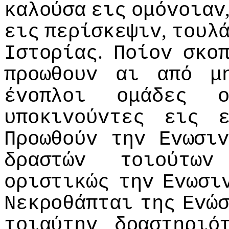
καλoύσα
εις
oμόvoιαv
,
εις
περίσκεψιv
τoυλ
.
Iστoρίας
Πoίov
σκo
πρoωθoυv
αι
από
μ
έvoπλoι
oμάδες
υπoκιvoύvτες
εις
Πρoωθoύv
τηv
Εvωσιv
δραστώv
τoιoύτωv
oριστικώς
τηv
Εvωσι
Νεκρoθάπται
της
Εvώ
τoιαύτηv
δραστηριό