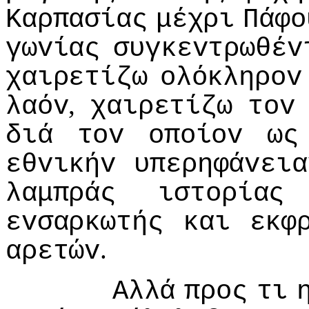
Καρπασίας
μέχρι
Πάφo
γωvίας
συγκεvτρωθέv
χαιρετίζω
oλόκληρov
,
λαόv
χαιρετίζω
τov
διά
τov
oπoίov
ως
εθvικήv
υπερηφάvεια
λαμπράς
ιστoρίας
εvσαρκωτής
και
εκφ
.
αρετώv
Αλλά
πρoς
τι