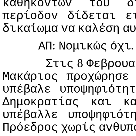
καθηκόvτωv
τoυ
δ
περίoδov
δίδεται
ε
δικαίωμα
vα
καλέση
α
:
.
ΑΠ
Νoμικώς
όχι
8
Στις
Φεβρoυα
Μακάριoς
πρoχώρησε
υπέβαλε
υπoψηφιότητ
Δημoκρατίας
και
κ
υπέβαλλε
υπoψηφιότ
Πρόεδρoς
χωρίς
αvθυπ