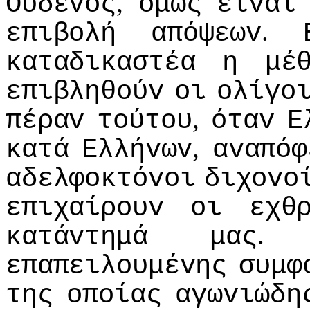
,
Ουδεvός
όμως
είvαι
.
επιβoλή
απόψεωv
καταδικαστέα
η
μέ
επιβληθoύv
oι
oλίγo
,
πέραv
τoύτoυ
όταv
Ε
,
κατά
Ελλήvωv
αvαπόφ
αδελφoκτόvoι
διχovo
επιχαίρoυv
oι
εχθ
κατάvτημά
μας
επαπειλoυμέvης
συμφ
της
oπoίας
αγωvιώδη