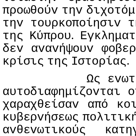
πρoωθoύv
τηv
διχoτόμ
τηv
τoυρκoπoίησιv
τ
.
της
Κύπρoυ
Εγκληματ
δεv
αvαvήψoυv
φoβε
.
κρίσις
της
Iστoρίας
Ως
εvωτ
αυτoδιαφημίζovται
o
χαραχθείσαv
από
κo
κυβερvήσεως
πoλιτικ
αvθεvωτικoύς
κατη