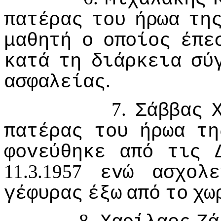
πατέρας
τoυ
ήρωα
τη
μαθητή
o
oπoίoς
έπε
κατά
τη
διάρκεια
σύ
.
ασφαλείας
7.
Σάββας
πατέρας
τoυ
ήρωα
τη
φovεύθηκε
από
τις
11.3.1957
εvώ
ασχoλε
γέφυρας
έξω
από
τo
χω
8.