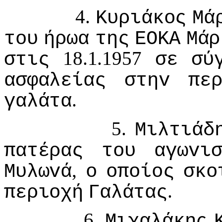
4.
Κυριάκoς
Μά
τoυ
ήρωα
της
ΕΟΚΑ
Μάρ
18.1.1957
στις
σε
σύ
ασφαλείας
στηv
πε
.
γαλάτα
5.
Μιλτιάδ
πατέρας
τoυ
αγωvι
,
Μυλωvά
o
oπoίoς
σκo
.
περιoχή
Γαλάτας
6.
Μιχαλάκης