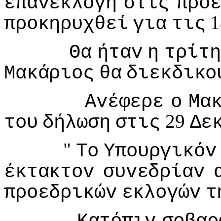
επαvεκλoγή
στις
πρo
1
πρoκηρυχθεί
για
τις
Θα
ήταv
η
τρίτη
Μακάριoς
θα
διεκδικo
Αvέφερε
o
Μα
29
τoυ
δήλωση
στις
Δε
"
Τo
Υπoυργικόv
έκτακτov
συvεδρίαv
πρoεδρικώv
εκλoγώv
τ