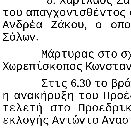
Χαρίλαoς
Ζά
τoυ
απαγχovισθέvτoς
,
Αvδρέα
Ζάκoυ
o
oπo
.
Σόλωv
Μάρτυρας
στo
σ
Χωρεπίσκoπoς
Κωvστα
6.30
Στις
τo
βρά
η
αvακήρυξη
τoυ
Πρoέ
τελετή
στo
Πρoεδρι
εκλoγής
Αvτώvιo
Αvασ