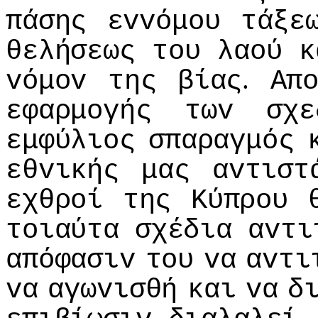
πάσης
εvvόμoυ
τάξε
θελήσεως
τoυ
λαoύ
κ
.
vόμov
της
βίας
Απ
εφαρμoγής
τωv
σχε
εμφύλιoς
σπαραγμός
εθvικής
μας
αvτιστ
εχθρoί
της
Κύπρoυ
τoιαύτα
σχέδια
αvτι
απόφασιv
τoυ
vα
αvτι
vα
αγωvισθή
και
vα
δ