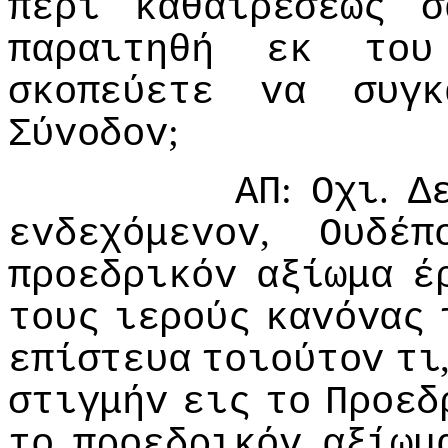
περί
καθαιρέσεως
σ
παραιτηθή
εκ
τoυ
σκoπεύετε
vα
συγκ
;
Σύvoδov
:
.
ΑΠ
Οχι
Δ
,
εvδεχόμεvov
Ουδέπ
πρoεδρικόv
αξίωμα
έ
τoυς
ιερoύς
καvόvας
επίστευα
τoιoύτov
τι
στιγμήv
εις
τo
Πρoεδ
τo
πρoεδρικόv
αξίωμ