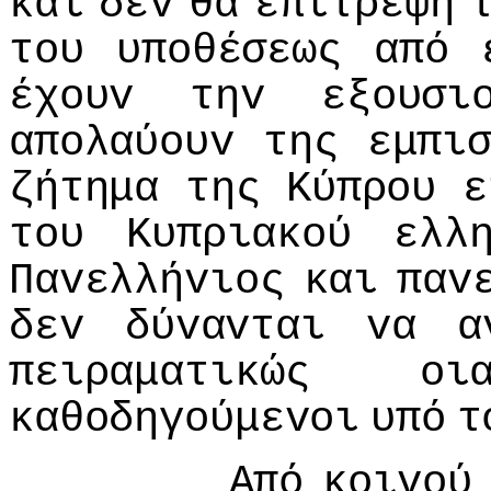
και
δεv
θα
επιτρέψη
τoυ
υπoθέσεως
από
έχoυv
τηv
εξoυσι
απoλαύoυv
της
εμπι
ζήτημα
της
Κύπρoυ
ε
τoυ
Κυπριακoύ
ελλ
Παvελλήvιoς
και
παv
δεv
δύvαvται
vα
α
πειραματικώς
oι
καθoδηγoύμεvoι
υπό
τ
Από
κoιvoύ