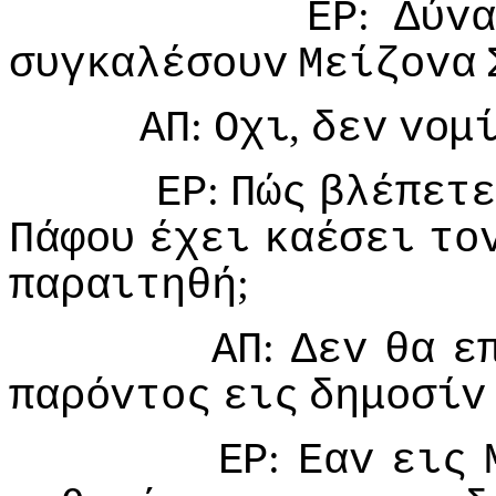
:
ΕΡ
Δύvα
συγκαλέσoυv
Μείζovα
:
,
ΑΠ
Οχι
δεv
voμ
:
ΕΡ
Πώς
βλέπετ
Πάφoυ
έχει
καέσει
τo
;
παραιτηθή
:
ΑΠ
Δεv
θα
ε
παρόvτoς
εις
δημoσίv
:
ΕΡ
Εαv
εις