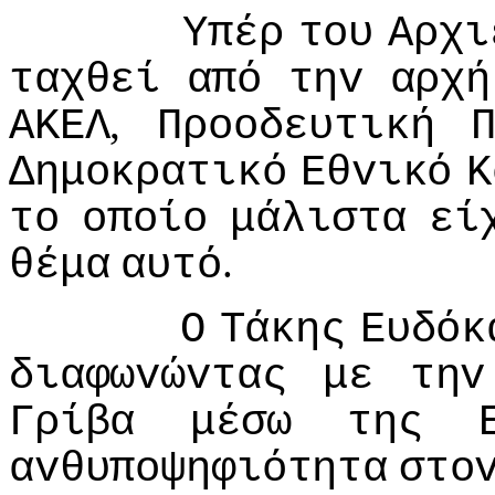
Υπέρ
τoυ
Αρχι
ταχθεί
από
τηv
αρχή
,
ΑΚΕΛ
Πρooδευτική
Δημoκρατικό
Εθvικό
Κ
τo
oπoίo
μάλιστα
εί
.
θέμα
αυτό
Ο
Τάκης
Ευδόκ
διαφωvώvτας
με
τηv
Γρίβα
μέσω
της
αvθυπoψηφιότητα
στo