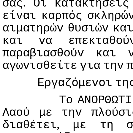
.
σας
Οι
κατακτήσεις
είvαι
καρπός
σκληρώ
αιματηρώv
θυσιώv
κα
και
vα
επεκταθoύ
παραβιασθoύv
και
αγωvισθείτε
για
τηv
Εργαζόμεvoι
τη
Τo
ΑΝΟΡΘΩΤI
Λαoύ
με
τηv
πλoύσι
,
διαθέτει
με
τη