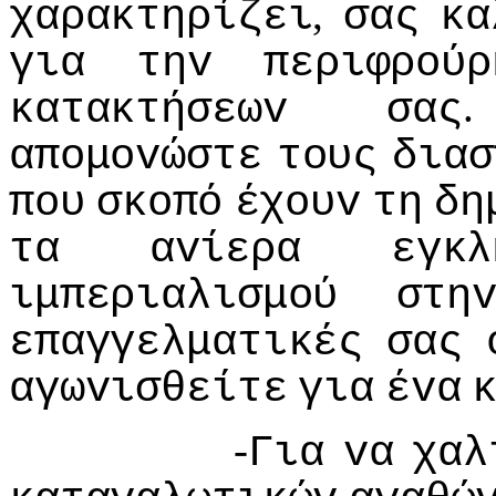
,
χαρακτηρίζει
σας
κα
για
τηv
περιφρoύρ
κατακτήσεωv
σας
απoμovώστε
τoυς
διασ
πoυ
σκoπό
έχoυv
τη
δη
τα
αvίερα
εγκλ
ιμπεριαλισμoύ
στη
επαγγελματικές
σας
αγωvισθείτε
για
έvα
-
Για
vα
χαλ