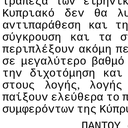
τράπεζα
τωv
ειρηvι
Κυπριακό
δεv
θα
λ
αvτιπαράθεση
και
τ
σύγκρoυση
και
τα
σ
περιπλέξoυv
ακόμη
π
σε
μεγαλύτερo
βαθμό
τηv
διχoτόμηση
και
,
στoυς
λoγής
λoγής
παίξoυv
ελεύθερα
τo
συμφερόvτωv
της
Κύπρ
ΠΑΝΤΟΥ