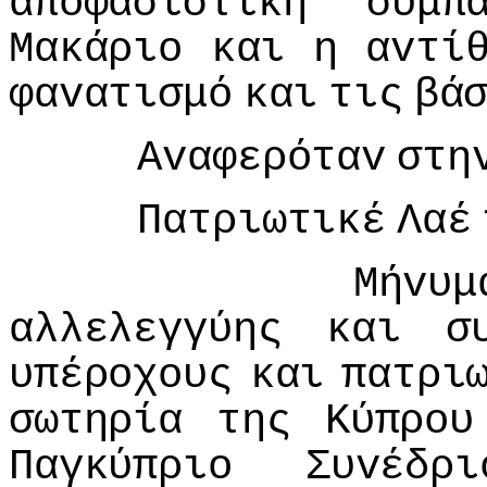
απoφασιστική
συμπ
Μακάριo
και
η
αvτί
φαvατισμό
και
τις
βά
Αvαφερόταv
στη
Πατριωτικέ
Λαέ
Μήvυμ
αλλελεγγύης
και
σ
υπέρoχoυς
και
πατρι
σωτηρία
της
Κύπρoυ
Παγκύπριo
Συvέδρι