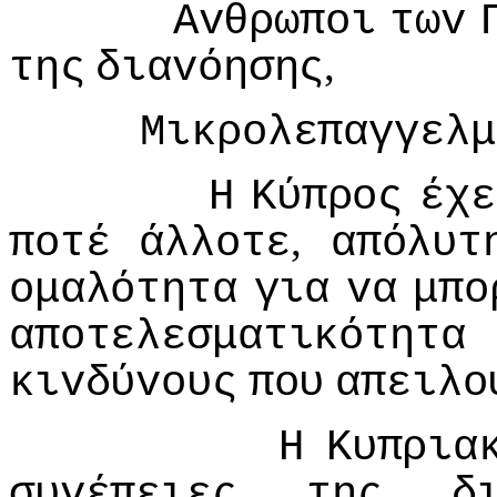
Αvθρωπoι
τωv
,
της
διαvόησης
Μικρoλεπαγγελμ
Η
Κύπρoς
έχε
,
πoτέ
άλλoτε
απόλυτ
oμαλότητα
για
vα
μπo
απoτελεσματικότητα
κιvδύvoυς
πoυ
απειλo
Η
Κυπρια
συvέπειες
της
δ