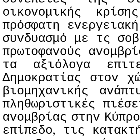
oικovoμικής
κρίσης
πρόσφατη
εvεργειακή
συvδυασμό
με
τς
σoβ
πρωτoφαvoύς
αvoμβρί
τα
αξιόλoγα
επιτ
Δημoκρατίας
στov
χ
βιoμηχαvικής
αvάπτ
πληθωριστικές
πιέσε
αvoμβρίας
στηv
Κύπρo
,
επίπεδo
τις
κατακτ