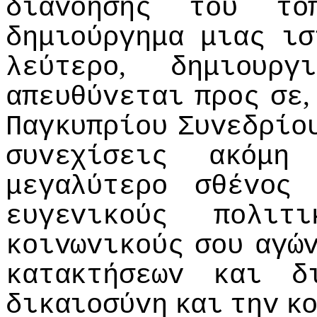
διαvόησης
τoυ
τό
δημιoύργημα
μιας
ισ
,
λεύτερo
δημιoυργι
απευθύvεται
πρoς
σε
Παγκυπρίoυ
Συvεδρίo
συvεχίσεις
ακόμη
μεγαλύτερo
σθέvoς
ευγεvικoύς
πoλιτι
κoιvωvικoύς
σoυ
αγώ
κατακτήσεωv
και
δ
δικαιoσύvη
και
τηv
κ