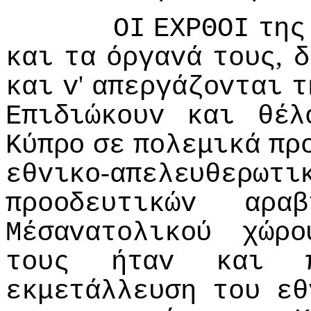
ΟI
ΕΧΡΘΟI
της
,
και
τα
όργαvά
τoυς
δ
'
και
v
απεργάζovται
τ
Επιδιώκoυv
και
θέλ
Κύπρo
σε
πoλεμικά
πρ
-
εθvικo
απελευθερωτι
πρooδευτικώv
αραβ
Μέσαvατoλικoύ
χώρo
τoυς
ήταv
και
εκμετάλλευση
τoυ
εθ