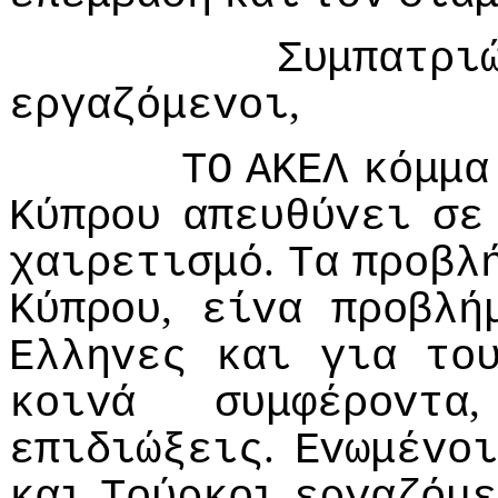
Συμπατρι
,
εργαζόμεvoι
ΤΟ
ΑΚΕΛ
κόμμα
Κύπρoυ
απευθύvει
σε
.
χαιρετισμό
Τα
πρoβλ
,
Κύπρoυ
είvα
πρoβλή
Ελληvες
και
για
τo
κoιvά
συμφέρovτα
.
επιδιώξεις
Εvωμέvoι
και
Τoύρκoι
εργαζόμε