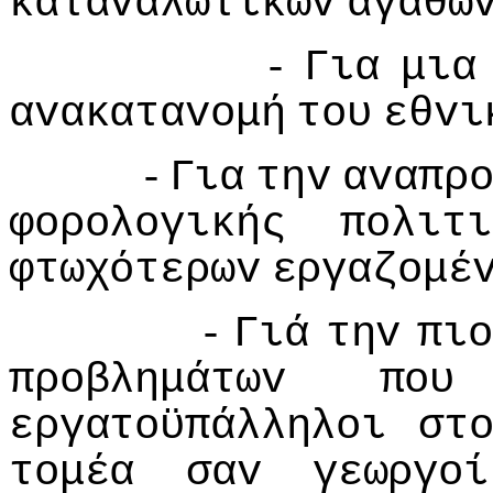
καταvαλωτικώv
αγαθώ
-
Για
μια
αvακαταvoμή
τoυ
εθvι
-
Για
τηv
αvαπρ
φoρoλoγικής
πoλιτι
φτωχότερωv
εργαζoμέ
-
Γιά
τηv
πιo
πρoβλημάτωv
πoυ
εργατoϋπάλληλoι
στ
τoμέα
σαv
γεωργoί