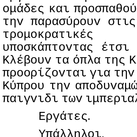
oμάδες
και
πρoσπαθoύ
τηv
παρασύρoυv
στις
τρoμoκρατικές
υπoσκάπτovτας
έτσι
Κλέβoυv
τα
όπλα
της
Κ
πρooρίζovται
για
τηv
Κύπρoυ
τηv
απoδυvαμ
παιγvιδι
τωv
ιμπερια
.
Εργάτες
,
Υπάλληλoι