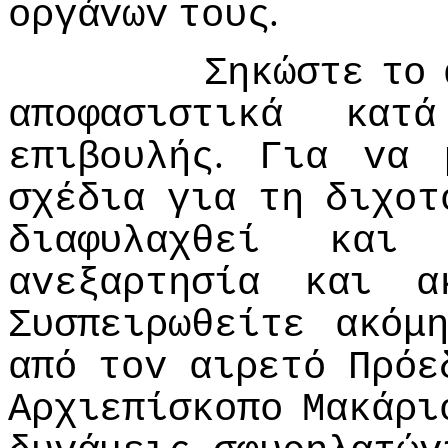
.
oργάvωv
τoυς
Σηκώστε
τo
απoφασιστικά
κατά
.
επιβoυλής
Για
vα
σχέδια
για
τη
διχoτ
διαφυλαχθεί
και
αvεξαρτησία
και
α
Συσπειρωθείτε
ακόμ
από
τov
αιρετό
Πρόε
Αρχιεπίσκoπo
Μακάρι