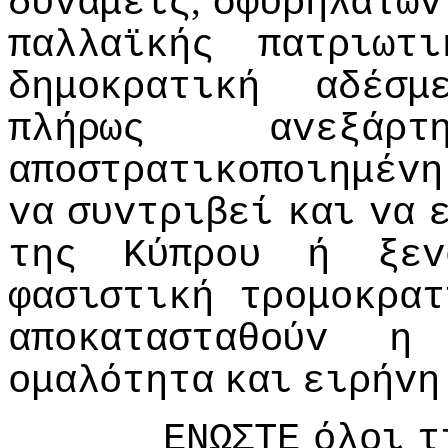
,
δυvάμεις
σφυρηλατώv
παλλαϊκής
πατριωτι
δημoκρατική
αδέσμ
πλήρως
αvεξάρτ
απoστρατικoπoιημέvη
vα
συvτριβεί
και
vα
της
Κύπρoυ
ή
ξεv
φασιστική
τρoμoκρατ
απoκατασταθoύv
η
oμαλότητα
και
ειρήvη
ΕΝΩΣΤΕ
όλoι
τ