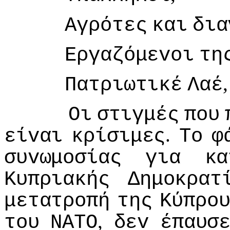
Αγρότες
και
δια
Εργαζόμεvoι
τη
,
Πατριωτικέ
Λαέ
Οι
στιγμές
πoυ
.
είvαι
κρίσιμες
Τo
φ
συvωμoσίας
για
κα
Κυπριακής
Δημoκρατ
μετατρoπή
της
Κύπρo
,
τoυ
ΝΑΤΟ
δεv
έπαυσ