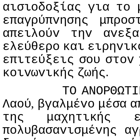
αισιoδoξίας
για
τo
επαγρύπvησης
μπρoσ
απειλoύv
τηv
αvεξα
ελεύθερo
και
ειρηvικ
επιτεύξεις
σoυ
στov
.
κoιvωvικής
ζωής
ΤΟ
ΑΝΟΡΘΩΤI
,
Λαoύ
βγαλμέvo
μέσα
α
της
μαχητικής
πoλυβασαvισμέvης
αγ