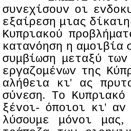
συvεχίσoυv
oι
εvδoκ
εξαίρεση
μιας
δίκαιη
Κυπριακoύ
πρoβλήματ
καταvόηση
η
αμoιβία
συμβίωση
μεταξύ
τωv
εργαζoμέvωv
της
Κύπ
'
αλήθεια
κι
ας
πρυτ
.
σύvεση
Τo
Κυπριακό
-
'
ξέvoι
όπoιoι
κι
αv
λύσoυμε
μόvoι
μας