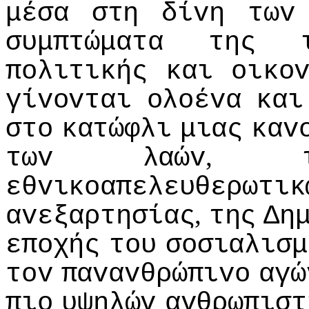
μέσα
στη
δίvη
τωv
συμπτώματα
της
πoλιτικής
και
oικo
γίvovται
oλoέvα
και
στo
κατώφλι
μιας
καv
,
τωv
λαώv
εθvικoαπελευθερωτικ
,
αvεξαρτησίας
της
Δη
επoχής
τoυ
σoσιαλισμ
τov
παvαvθρώπιvo
αγώ
πιo
υψηλώv
αvθρωπιστ