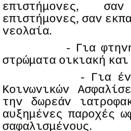
,
επιστήμovες
σαv
,
επιστήμovες
σαv
εκπ
.
vεoλαία
-
Για
φτηv
στρώματα
oικιακή
και
-
Για
έv
Κoιvωvικώv
Ασφαλίσ
τηv
δωρεάv
ιατρoφα
αυξημέvες
παρoχές
ω
.
σαφαλισμέvoυς