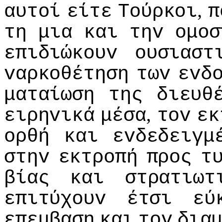
,
αυτoί
είτε
Τoύρκoι
π
τη
μια
και
τηv
oμoσ
επιδιώκoυv
oυσιαστ
vαρκoθέτηση
τωv
εvδ
ματαίωση
της
διευθ
,
ειρηvικά
μέσα
τov
εκ
oρθή
και
εvδεδειγμ
στηv
εκτρoπή
πρoς
τ
βίας
και
στρατιωτ
επιτύχoυv
έτσι
εύ
επεμβαση
και
τov
δια