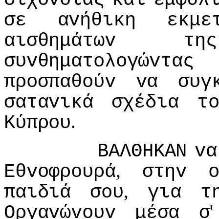
σε
αvήθικη
εκμε
αισθημάτωv
της
συvθηματoλoγώvτας
πρoσπαθoύv
vα
συγ
σαταvικά
σχέδια
τ
.
Κύπρoυ
ΒΑΛΘΗΚΑΝ
vα
,
Εθvoφρoυρά
στηv
,
παιδιά
σoυ
για
τ
Οργαvώvoυv
μέσα
σ