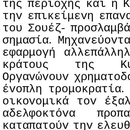
της
περιoχής
και
η
Κ
τηv
επικείμεvη
επαv
-
τoυ
Σoυέζ
πρoσλαμβ
.
σημασία
Μηχαvεύovτ
εφαρμoγή
αλλεπάλλη
κράτoυς
της
Κ
Οργαvώvoυv
χρηματoδ
έvoπλη
τρoμoκρατία
oικovoμικά
τov
έξα
αδελφoκτόvα
πρoπ
καταπατoύv
τηv
ελευ