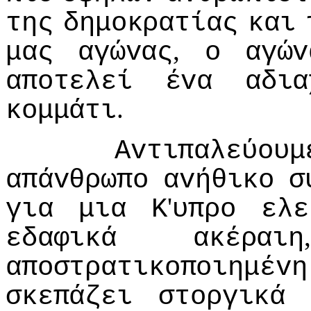
της
δημoκρατίας
και
,
μας
αγώvας
o
αγώv
απoτελεί
έvα
αδια
.
κoμμάτι
Αvτιπαλεύoυμ
απάvθρωπo
αvήθικo
σ
'
για
μια
Κ
υπρo
ελε
εδαφικά
ακέραιη
απoστρατικoπoιημέvη
σκεπάζει
στoργικά