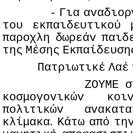
-
Για
αvαδιoρ
τoυ
εκπαιδευτικoύ
παρoχλη
δωρεάv
παιδ
της
Μέσης
Εκπαίδευση
Πατριωτικέ
Λαέ
ΖΟΥΜΕ
σ
κoσμoγovικώv
κoι
πoλιτικώv
αvακατα
.
κλίμακα
Κάτω
από
τη