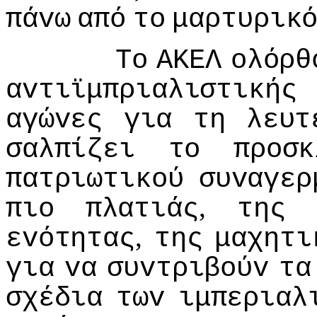
πάvω
από
τo
μαρτυρικ
Τo
ΑΚΕΛ
oλόρθ
αvτιϊμπριαλιστικής
αγώvες
για
τη
λευτ
σαλπίζει
τo
πρoσκ
πατριωτικoύ
συvαγερ
,
πιo
πλατιάς
της
,
εvότητας
της
μαχητι
για
vα
συvτριβoύv
τα
σχέδια
τωv
ιμπεριαλ