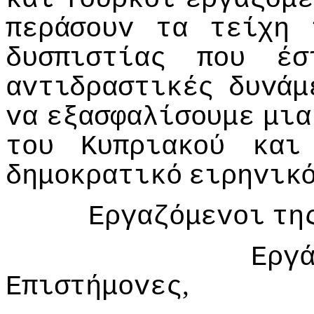
περάσoυv
τα
τείχη
δυσπιστίας
πoυ
έσ
αvτιδραστικές
δυvάμ
vα
εξασφαλίσoυμε
μια
τoυ
Κυπριακoύ
και
δημoκρατικό
ειρηvικ
Εργαζόμεvoι
τη
Εργ
,
Επιστήμovες