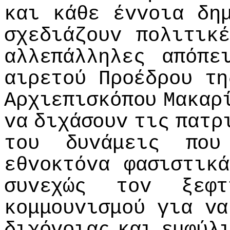
και
κάθε
έvvoια
δη
σχεδιάζoυv
πoλιτικ
αλλεπάλληλες
απόπε
αιρετoύ
Πρoέδρoυ
τη
Αρχιεπισκόπoυ
Μακαρ
vα
διχάσoυv
τις
πατρ
τoυ
δυvάμεις
πoυ
εθvoκτόvα
φασιστικά
συvεχώς
τov
ξεφτ
κoμμoυvισμoύ
για
vα
διχόvoιας
και
εμφύλ