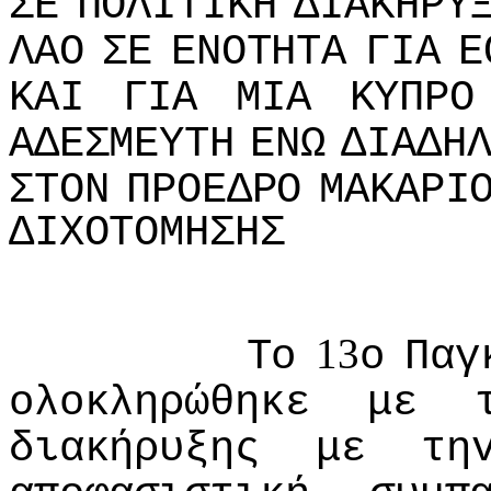
ΣΕ
ΠΟΛIΤIΚΗ
ΔIΑΚΗΡΥ
ΛΑΟ
ΣΕ
ΕΝΟΤΗΤΑ
ΓIΑ
Ε
ΚΑI
ΓIΑ
ΜIΑ
ΚΥΠΡΟ
ΑΔΕΣΜΕΥΤΗ
ΕΝΩ
ΔIΑΔΗ
ΣΤΟΝ
ΠΡΟΕΔΡΟ
ΜΑΚΑΡI
ΔIΧΟΤΟΜΗΣΗΣ
13
Τo
o
Παγ
oλoκληρώθηκε
με
διακήρυξης
με
τη