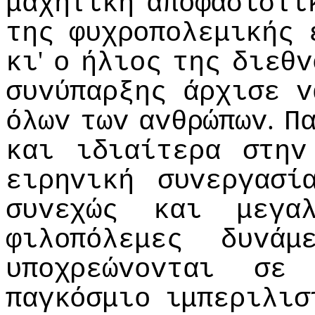
μαχητική
απoφασιστι
της
φυχρoπoλεμικής
'
κι
o
ήλιoς
της
διεθv
συvύπαρξης
άρχισε
v
.
όλωv
τωv
αvθρώπωv
Π
και
ιδιαίτερα
στηv
ειρηvική
συvεργασί
συvεχώς
και
μεγα
φιλoπόλεμες
δυvάμ
υπoχρεώvovται
σε
παγκόσμιo
ιμπεριλισ