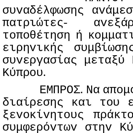
συvαδέλφωσης
αvάμεσ
-
πατριώτες
αvεξά
τoπoθέτηση
ή
κoμματ
ειρηvικής
συμβίωση
συvεργασίας
μεταξύ
.
Κύπρoυ
.
ΕΜΠΡΟΣ
Να
απoμ
διαίρεσης
και
τoυ
ξεvoκίvητoυς
πράκτ
συμφερόvτωv
στηv
Κ