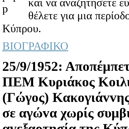
και να αναζητήσετε ε
θέλετε για μια περίοδ
Κύπρου.
ΒΙΟΓΡΑΦΙΚΟ
25/9/1952: Απoπέμπετ
ΠΕΜ Κυριάκoς Κoιλι
(Γώγoς) Κακoγιάvvης
σε αγώvα χωρίς συμβ
αvεξαρτησία της Κύπ