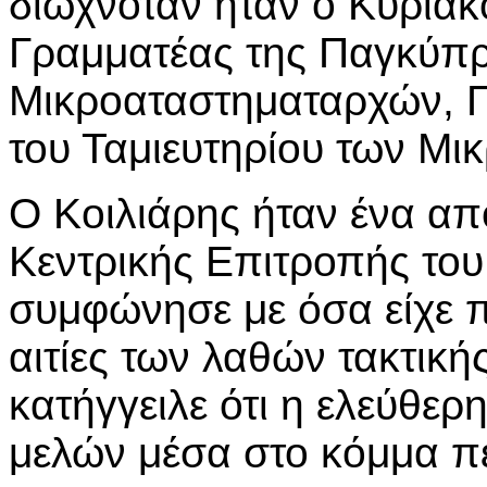
διωχνόταν ήταν ο Κυριάκ
Γραμματέας της Παγκύπ
Μικροαταστηματαρχών, 
του Ταμιευτηρίου των Μ
Ο Κοιλιάρης ήταν ένα απ
Κεντρικής Επιτροπής το
συμφώνησε με όσα είχε π
αιτίες των λαθών τακτικ
κατήγγειλε ότι η ελεύθε
μελών μέσα στο κόμμα πε