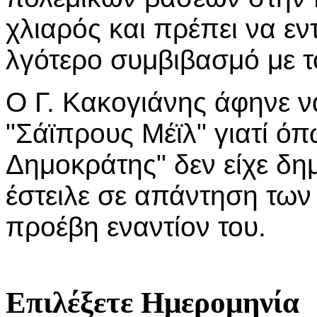
χλιαρός και πρέπει να εν
λγότερο συμβιβασμό με το
Ο Γ. Κακογιάνης άφηνε να
"Σάϊπρους Μέϊλ" γιατί ό
Δημοκράτης" δεν είχε δημ
έστειλε σε απάντηση των
προέβη εναντίον του.
Επιλέξετε Ημερομηνία