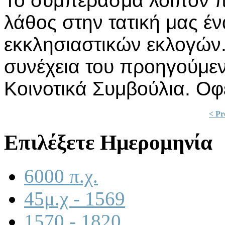
Τό συμπέρασμα λοιπόν πο
λάθος στην τατική μας έν
εκκλησιαστικών εκλογών.
συνέχεια του προηγούμε
Κοινοτικά Συμβούλια. Οφείλ
< Pr
Επιλέξετε Ημερομηνία
6000 π.χ.
45μ.χ - 1569
1570 - 1820