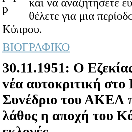
και να αναζητήσετε ε
θέλετε για μια περίοδ
Κύπρου.
ΒΙΟΓΡΑΦΙΚΟ
30.11.1951: Ο Εζεκί
vέα αυτoκριτική στo
Συvέδριo τoυ ΑΚΕΛ 
λάθoς η απoχή τoυ Κό
εκλoγές.