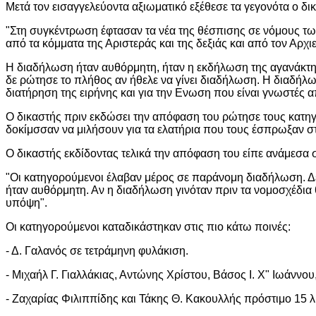
Μετά τον εισαγγελεύοντα αξιωματικό εξέθεσε τα γεγονότα ο δ
"Στη συγκέντρωση έφτασαν τα νέα της θέσπισης σε νόμους τ
από τα κόμματα της Αριστεράς και της δεξιάς και από τον Αρ
Η διαδήλωση ήταν αυθόρμητη, ήταν η εκδήλωση της αγανάκτη
δε ρώτησε το πλήθος αν ήθελε να γίνει διαδήλωση. Η διαδήλω
διατήρηση της ειρήνης και για την Ενωση που είναι γνωστές 
Ο δικαστής πριν εκδώσει την απόφαση του ρώτησε τους κατηγο
δοκίμσσαν να μιλήσουν για τα ελατήρια που τους έσπρωξαν σ
Ο δικαστής εκδίδοντας τελικά την απόφαση του είπε ανάμεσα σ
"Οι κατηγορούμενοι έλαβαν μέρος σε παράνομη διαδήλωση. Δεν
ήταν αυθόρμητη. Αν η διαδήλωση γινόταν πριν τα νομοσχέδια θ
υπόψη".
Οι κατηγορούμενοι καταδικάστηκαν στις πιο κάτω ποινές:
- Δ. Γαλανός σε τετράμηνη φυλάκιση.
- Μιχαήλ Γ. Γιαλλάκιας, Αντώνης Χρίστου, Βάσος Ι. Χ" Ιωάνν
- Ζαχαρίας Φιλιππίδης και Τάκης Θ. Κακουλλής πρόστιμο 15 λ