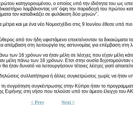
 πρώτου κατηγορουμένου, ο οποίος υπό την ιδιότητα του ως υπ
δικαστήριο λαμβάνοντας υπ' όψη την παραδοχή του πρώτου κα
ατα τον καταδικάζει σε φυλάκιση δύο μηνών".
έτρα και με ένα νέο Νομοσχέδιο στις 9 Ιουνίου έθεσε υπό πιο 
θερος από τον ήδη υφιστάμενο επεκτείνονταν τα δικαιώματα του
α απέμβαση στη λειτουργία της αστυνομίας για επέμβαση στη λε
νω των 16 χρόνων να ήταν μέλη σε λέσχες που είχαν μέλη κά
χαν μέλη πάνω των 16 χρόνων. Ετσι στην ουσία διχοτομούνταν 
α ήταν δυνατό να λειτουργήσουν τέτοιες λέσχες γιατί απαιτείτ
λώσεις συλλατήτηρια ή άλλες συγκετρώσεις χωρίς να ήταν υποχρ
α τη συγρότηση συγκέντρωσης στην Κύπρο ήταν το προγραμματιζ
ης Ειρήνης στη νήσο που τελούσε υπό τον άμεσο έλεγχο του Α
< Prev
Next >