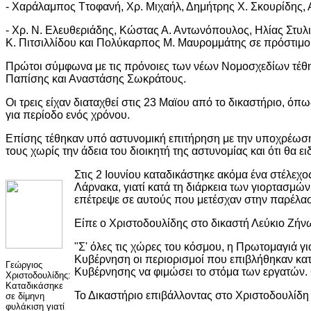
- Χαράλαμπος Ττοφανή, Χρ. Μιχαήλ, Δημήτρης Χ. Σκουρίδης, 
- Χρ. Ν. Ελευθεριάδης, Κώστας Α. Αντωνόπουλος, Ηλίας Στυλ
Κ. Πιτσιλλίδου και Πολύκαρπος Μ. Μαυρομμάτης σε πρόστιμο 
Πρώτοι σύμφωνα με τις πρόνοιες των νέων Νομοσχεδίων τέθη
Παπίσης και Αναστάσης Σωκράτους.
Οι τρεις είχαν διαταχθεί στις 23 Μαϊου από το δικαστήριο, ό
για περίοδο ενός χρόνου.
Επίσης τέθηκαν υπό αστυνομική επιτήρηση με την υποχρέωση ν
τους χωρίς την άδεια του διοικητή της αστυνομίας και ότι θα 
Στις 2 Ιουνίου καταδικάστηκε ακόμα ένα στέλεχο
Λάρνακα, γιατί κατά τη διάρκεια των γιορτασμών
επέτρεψε σε αυτούς που μετέσχαν στην παρέλα
Είπε ο Χριστοδουλίδης στο δικαστή Λεύκιο Ζήν
"Σ' όλες τις χώρες του κόσμου, η Πρωτομαγιά γι
Κυβέρνηση οι περιορισμοί που επιβλήθηκαν κατ
Γεώργιος
Κυβέρνησης να φιμώσει το στόμα των εργατών. Ο
Χριστοδουλίδης:
Καταδικάσηκε
Το Δικαστήριο επιβάλλοντας στο Χριστοδουλίδη
σε δίμηνη
φυλάκιση γιατί