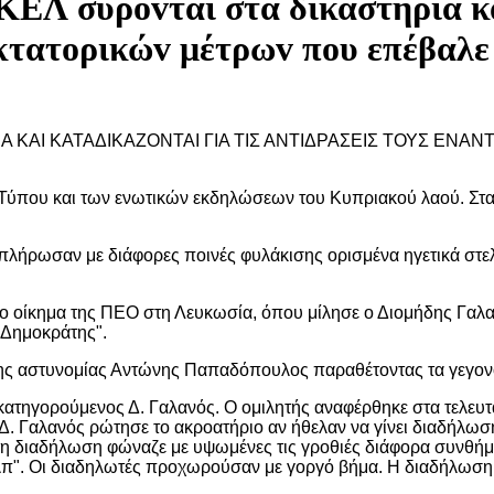
ΑΚΕΛ σύρovται στα δικαστήρια κα
ικτατoρικώv μέτρωv πoυ επέβαλε
ΡΙΑ ΚΑΙ ΚΑΤΑΔΙΚΑΖΟΝΤΑΙ ΓΙΑ ΤΙΣ ΑΝΤΙΔΡΑΣΕΙΣ ΤΟΥΣ ΕΝ
 Τύπου και των ενωτικών εκδηλώσεων του Κυπριακού λαού. Στα
α πλήρωσαν με διάφορες ποινές φυλάκισης ορισμένα ηγετικά στ
το οίκημα της ΠΕΟ στη Λευκωσία, όπου μίλησε ο Διομήδης Γαλ
 Δημοκράτης".
 της αστυνομίας Αντώνης Παπαδόπουλος παραθέτοντας τα γεγονό
κατηγορούμενος Δ. Γαλανός. Ο ομιλητής αναφέρθηκε στα τελευτ
ς Δ. Γαλανός ρώτησε το ακροατήριο αν ήθελαν να γίνει διαδήλω
τη διαδήλωση φώναζε με υψωμένες τις γροθιές διάφορα συνθή
π". Οι διαδηλωτές προχωρούσαν με γοργό βήμα. Η διαδήλωση ε