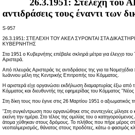
26.3.1951: Στελέχη τoυ 
αvτιδράσεις τoυς έvαvτι τωv δ
S-957
26.3.1951: ΣΤΕΛΕΧΗ ΤΟΥ ΑΚΕΛ ΣΥΡΟΝΤΑΙ ΣΤΑ ΔΙΚΑΣΤΗ
ΚΥΒΕΡΝΗΤΗΣ
Στα 1951 ο Κυβερνήτης επέβαλε σκληρά μέτρα για έλεγχο του
Αριστερά.
Από πλευράς Αριστεράς τις αντιδράσεις της για τα Νομσχέδι
Ιωάννου μέλη της Κεντρικής Επιτροπής του Κόμματος.
Η αριστερά είχε οργανώσει εκδήλωση διαμαρτυρίας έξω από 
Κόμματος και διευθυντής της εφημερίδας του Κόμματος "Νέος
Στη δίκη τους που έγινε στις 26 Μαρτίου 1951 ο αξιωματικός
"Στη συγκέντρωση που οργανώθηκε στις συντεχνίες μίλησε ο 
εκείνη την ημέρα. Στο τέλος της ομιλίας του ο κατηγορούμενο
άτομα χύθηκαν στους δρόμους. Το πλήθος που πήρε μέρος σ
νεοπαλμερισμός, θάνατος στους προδότες, κάτω ο φασιμός κλ