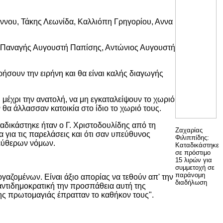
ννου, Τάκης Λεωνίδα, Καλλιόπη Γρηγορίου, Αννα
ι Παναγής Αυγουστή Παπίσης, Αντώνιος Αυγουστή
ρήσουν την ειρήνη και θα είναι καλής διαγωγής
μέχρι την ανατολή, να μη εγκαταλείψουν το χωριό
 θα άλλασσαν κατοικία στο ίδιο το χωριό τους.
ταδικάστηκε ήταν ο Γ. Χριστοδουλίδης από τη
Ζαχαρίας
 για τις παρελάσεις και ότι σαν υπεύθυνος
Φιλιππίδης:
λεύθερων νόμων.
Καταδικάστηκε
σε πρόστιμο
15 λιρών για
συμμετοχή σε
παράνομη
ργαζομένων. Είναι άξιο απορίας να τεθούν απ' την
διαδήλωση
αντιδημοκρατική την προσπάθεια αυτή της
ης πρωτομαγιάς έπρατταν το καθήκον τους".