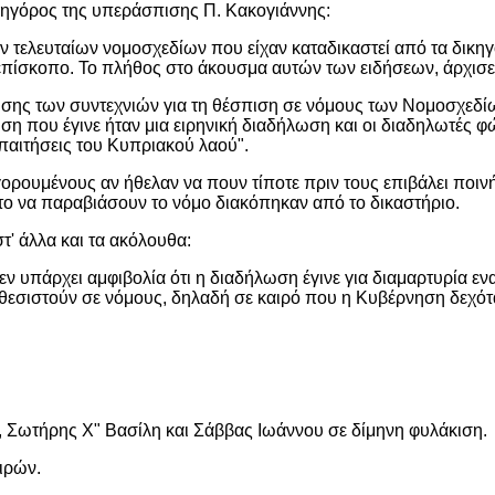
ικηγόρος της υπεράσπισης Π. Κακογιάννης:
ων τελευταίων νομοσχεδίων που είχαν καταδικαστεί από τα δι
χιεπίσκοπο. Το πλήθος στο άκουσμα αυτών των ειδήσεων, άρχισ
σης των συντεχνιών για τη θέσπιση σε νόμους των Νομοσχεδίω
ση που έγινε ήταν μια ειρηνική διαδήλωση και οι διαδηλωτές φ
απαιτήσεις του Κυπριακού λαού".
ρουμένους αν ήθελαν να πουν τίποτε πριν τους επιβάλει ποινή
το να παραβιάσουν το νόμο διακόπηκαν από το δικαστήριο.
τ' άλλα και τα ακόλουθα:
 υπάρχει αμφιβολία ότι η διαδήλωση έγινε για διαμαρτυρία ενα
εσιστούν σε νόμους, δηλαδή σε καιρό που η Κυβέρνηση δεχόταν 
ου, Σωτήρης Χ" Βασίλη και Σάββας Ιωάννου σε δίμηνη φυλάκιση.
ιρών.