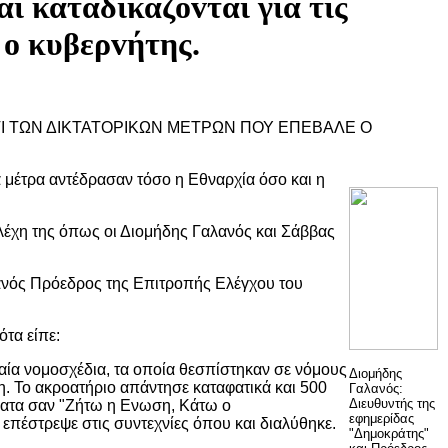
ι καταδικάζovται για τις
 o κυβερvήτης.
ΑΝΤΙ ΤΩΝ ΔΙΚΤΑΤΟΡΙΚΩΝ ΜΕΤΡΩΝ ΠΟΥ ΕΠΕΒΑΛΕ Ο
 μέτρα αντέδρασαν τόσο η Εθναρχία όσο και η
ελέχη της όπως οι Διομήδης Γαλανός και Σάββας
ανός Πρόεδρος της Επιτροπής Ελέγχου του
τα είπε:
αία νομοσχέδια, τα οποία θεσπίστηκαν σε νόμους
Διομήδης
ση. Το ακροατήριο απάντησε καταφατικά και 500
Γαλανός:
Διευθυντής της
ματα σαν "Ζήτω η Ενωση, Κάτω ο
εφημερίδας
πέστρεψε στις συντεχνίες όπου και διαλύθηκε.
"Δημοκράτης"