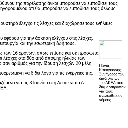
εύθυνου της παρέλασης άνκαι μπορούσε να εμποδίσει τους
τηγορουμένου ότι θα μπορούσε να εμποδίσει τους άλλους
αυστηρό έλεγχο τις λέσχες και διαχώρησε τους ενήλικες
 εφόρου για την άσκηση ελέγχου στις λέσχες,
ιτουργία και την εσωτερική ζωή τους.
τω των 16 χρόνων, όπως επίσης και σε πρόσωπα
οι λέσχες στα δύο από άποψης ηλικίας των
ο σαν αριθμός για την ίδρυση λεσχών 20 μέλη.
Πάνος
Κακογιάννης:
εωμένη να δίδει λόγο για τις ενέργειες της.
Συνήγορος των
διαδηλωτών
όμενο για τις 3 Ιουνίου στη Λευυκωσία Α
του ΑΚΕΛ που
διαμαρτύρονταν
ΚΕΛ.
για τους
ανελεύθερους
νόμους