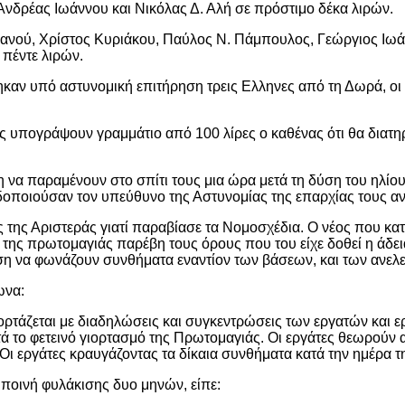
Ανδρέας Ιωάννου και Νικόλας Δ. Αλή σε πρόστιμο δέκα λιρών.
ιανού, Χρίστος Κυριάκου, Παύλος Ν. Πάμπουλος, Γεώργιος Ιωά
πέντε λιρών.
καν υπό αστυνομική επιτήρηση τρεις Ελληνες από τη Δωρά, ο
πως υπογράψουν γραμμάτιο από 100 λίρες ο καθένας ότι θα διατη
α παραμένουν στο σπίτι τους μια ώρα μετά τη δύση του ηλίου 
ειδοποιούσαν τον υπεύθυνο της Αστυνομίας της επαρχίας τους αν
ς της Αριστεράς γιατί παραβίασε τα Νομοσχέδια. Ο νέος που κα
 της πρωτομαγιάς παρέβη τους όρους που του είχε δοθεί η άδεια
ση να φωνάζουν συνθήματα εναντίον των βάσεων, και των ανε
ωνα:
ορτάζεται με διαδηλώσεις και συγκεντρώσεις των εργατών και ε
ά το φετεινό γιορτασμό της Πρωτομαγιάς. Οι εργάτες θεωρούν 
ι εργάτες κραυγάζοντας τα δίκαια συνθήματα κατά την ημέρα τ
 ποινή φυλάκισης δυο μηνών, είπε: