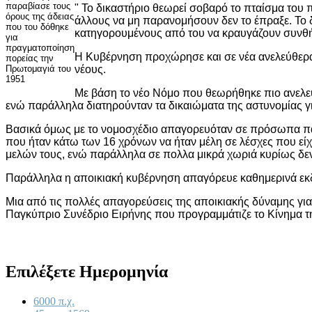
παραβίασε τους
" Το δικαστήριο θεωρεί σοβαρό το πταίσμα του
όρους της άδειας
άλλους να μη παρανομήσουν δεν το έπραξε. Το 
που του δόθηκε
κατηγορουμένους από του να κραυγάζουν συνθήμ
για
πραγματοποίηση
Η Κυβέρνηση προχώρησε και σε νέα ανελεύθερα μ
πορείας την
Πρωτομαγιά του
νέους.
1951
Με βάση το νέο Νόμο που θεωρήθηκε πιο ανελεύ
ενώ παράλληλα διατηρούνταν τα δικαιώματα της αστυνομίας γι
Βασικά όμως με το νομοσχέδιο απαγορευόταν σε πρόσωπα πά
που ήταν κάτω των 16 χρόνων να ήταν μέλη σε λέσχες που εί
μελών τους, ενώ παράλληλα σε πολλα μικρά χωριά κυρίως δεν θ
Παράλληλα η αποικιακή κυβέρνηση απαγόρευε καθημερινά εκδη
Μια από τις πολλές απαγορεύσεις της αποικιακής δύναμης γι
Παγκύπριο Συνέδριο Ειρήνης που προγραμμάτιζε το Κίνημα τ
Επιλέξετε Ημερομηνία
6000 π.χ.